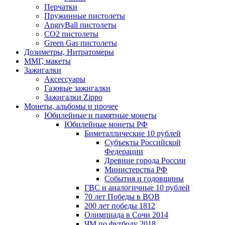
Перчатки
Пружинные пистолеты
AngryBall пистолеты
CO2 пистолеты
Green Gas пистолеты
Дозиметры, Нитратомеры
ММГ, макеты
Зажигалки
Аксессуары
Газовые зажигалки
Зажигалки Zippo
Монеты, альбомы и прочее
Юбилейные и памятные монеты
Юбилейные монеты РФ
Биметаллические 10 рублей
Субъекты Российской
Федерации
Древние города России
Министерства РФ
События и годовщины
ГВС и аналогичные 10 рублей
70 лет Победы в ВОВ
200 лет победы 1812
Олимпиада в Сочи 2014
ЧМ по футболу 2018