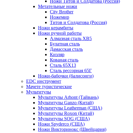
Ножи Титов и Солдатова (Россия)
Метательные ножи
City Brother
Ножемир
Титов и Солдатова (Россия)
Ножи керамбиты
Ножи ручной работы
Алмазная сталь ХВ5
Булатная сталь
Дамасская сталь
Кизляр
Кованая сталь
Сталь 65Х13
Сталь рессорная 65Г
Ножи-бабочки (балисонги)
EDC инструмент
Мачете туристические
Мультитулы
Мультитулы Arhont (Тайвань)
Мультитулы Ganzo (Китай)
Мультитулы Leatherman (США)
Мультитулы Roxon (Китай)
Мультитулы SOG (США)
Ножи Spyderco (США)
Ножи Викторинокс (Швейцария)