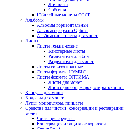
Личности
События
Юбилейные монеты СССР
Альбомы
Альбомы горизонтальные
Альбомы формата Optima
Альбомы-планшеты для монет
Листы
Листы тематические
Блистерные листы
Разделители для бон
Разделители для монет
Листы горизонтальные
Листы формата НУМИС
Листы формата ОПТИМА
Листы для монет
Листы для бон, марок, открыток и пр.
Капсулы для монет
Холдеры для монет
Лупы, монокуляры, пинцеты
Средства для чистки, консервации и реставрации
монет
Чистящие средства
Консервация и защита от коррозии
Серия Proof