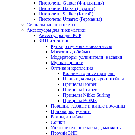
Пистолеты Gunter (Финляндия)
Пистолеты Hatsan (Турция)
Пистолеты Stalker (Китай)
Пистолеты Umarex (Германия)
Сигнальные пистолеты
Аксессуары для пневматики
Аксессуары для PCP
ЗИП и тюнинг
Курки, спусковые механизмы
Магазины, обоймы
Модераторы, удлинители, насадки
Мушки, целики
Оптика и крепления
Коллиматорные прицелы
Планки, кольца, кронштейны
Прицелы Borner
Прицелы Leapers
Прицелы Nikko Stirling
Прицелы ВОМЗ
Поршни, газовые и витые пружины
Приклады, рукояти
Ремни, антабки
Сошки
Уплотнительные кольца, манжеты
Прочий ЗИП