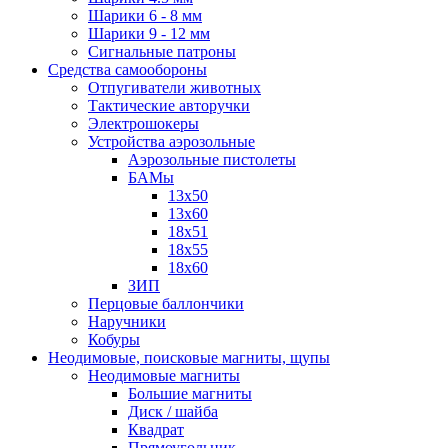
Шарики 6 - 8 мм
Шарики 9 - 12 мм
Сигнальные патроны
Средства самообороны
Отпугиватели животных
Тактические авторучки
Электрошокеры
Устройства аэрозольные
Аэрозольные пистолеты
БАМы
13х50
13х60
18х51
18х55
18х60
ЗИП
Перцовые баллончики
Наручники
Кобуры
Неодимовые, поисковые магниты, щупы
Неодимовые магниты
Большие магниты
Диск / шайба
Квадрат
Прямоугольник