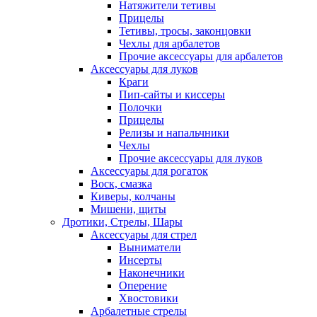
Натяжители тетивы
Прицелы
Тетивы, тросы, законцовки
Чехлы для арбалетов
Прочие аксессуары для арбалетов
Аксессуары для луков
Краги
Пип-сайты и киссеры
Полочки
Прицелы
Релизы и напальчники
Чехлы
Прочие аксессуары для луков
Аксессуары для рогаток
Воск, смазка
Киверы, колчаны
Мишени, щиты
Дротики, Стрелы, Шары
Аксессуары для стрел
Выниматели
Инсерты
Наконечники
Оперение
Хвостовики
Арбалетные стрелы