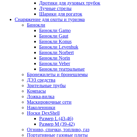
Дротики для духовых трубок
Лучные стрелы
Шарики для рогаток
Снаряжение для охоты и туризма
Бинокли
Бинокли Gamo
Бинокли Gaut
Бинокли Konus
Бинокли Levenhuk
Бинокли Norbert
Бинокли Norin
Бинокли Veber
Бинокли театральные
Бронежилеты и бронешлемы
ДЭЗ средства
Зрительные трубы
Компасы
Ложка-вилка
Маскировочные сети
Наколенники
Носки DexShell
Размер L (43-46)
Размер M (39-42)
Огниво, спички, топливо, газ
Портативные газовые плиты