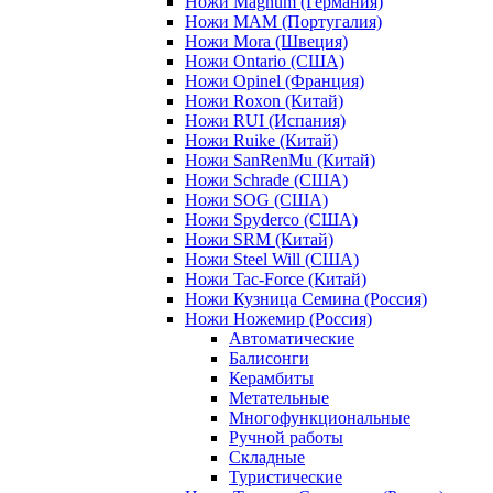
Ножи Magnum (Германия)
Ножи MAM (Португалия)
Ножи Mora (Швеция)
Ножи Ontario (США)
Ножи Opinel (Франция)
Ножи Roxon (Китай)
Ножи RUI (Испания)
Ножи Ruike (Китай)
Ножи SanRenMu (Китай)
Ножи Schrade (США)
Ножи SOG (США)
Ножи Spyderco (США)
Ножи SRM (Китай)
Ножи Steel Will (США)
Ножи Tac-Force (Китай)
Ножи Кузница Семина (Россия)
Ножи Ножемир (Россия)
Автоматические
Балисонги
Керамбиты
Метательные
Многофункциональные
Ручной работы
Складные
Туристические