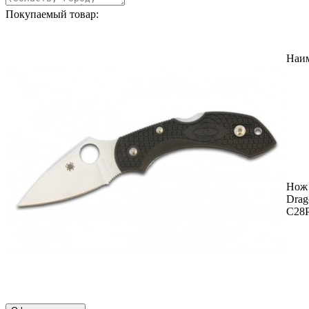
Покупаемый товар:
Наи
Нож 
Drag
C28