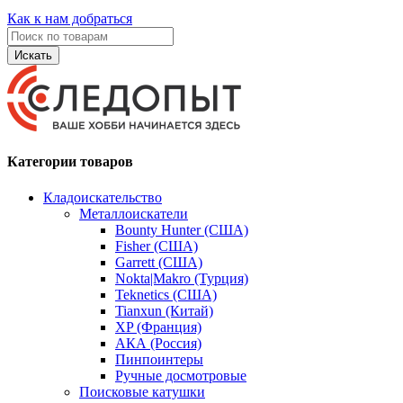
Как к нам добраться
Искать
Категории товаров
Кладоискательство
Металлоискатели
Bounty Hunter (США)
Fisher (США)
Garrett (США)
Nokta|Makro (Турция)
Teknetics (США)
Tianxun (Китай)
XP (Франция)
АКА (Россия)
Пинпоинтеры
Ручные досмотровые
Поисковые катушки