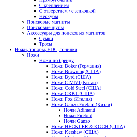
С креплением
С отверстием / с зенковкой
Неокубы
Поисковые магниты
Поисковые щупы
Аксессуары для поисковых магнитов
Сумки
Тросы
Ножи, топоры, EDC, точилки
Ножи
Ножи по бренду
Ножи Boker (Германия)
Ножи Browning (США)
Ножи Byrd (США)
Ножи CIVIVI (Китай)
Ножи Cold Steel (США)
Ножи CRKT (США)
Ножи Fox (Италия)
Ножи Ganzo-Firebird (Китай)
Ножи Adimanti
Ножи Firebird
Ножи Ganzo
Ножи HECKLER & KOCH (США)
Ножи Kershaw (США)