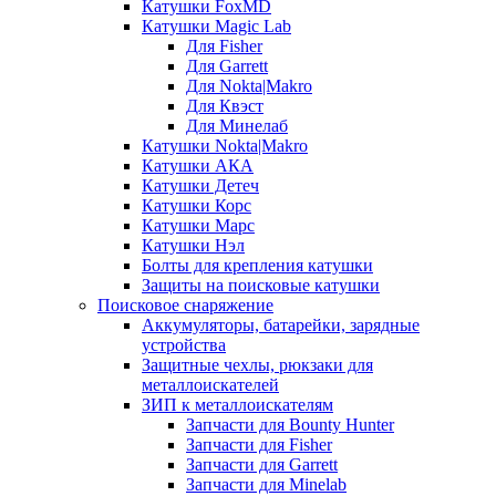
Катушки FoxMD
Катушки Magic Lab
Для Fisher
Для Garrett
Для Nokta|Makro
Для Квэст
Для Минелаб
Катушки Nokta|Makro
Катушки АКА
Катушки Детеч
Катушки Корс
Катушки Марс
Катушки Нэл
Болты для крепления катушки
Защиты на поисковые катушки
Поисковое снаряжение
Аккумуляторы, батарейки, зарядные
устройства
Защитные чехлы, рюкзаки для
металлоискателей
ЗИП к металлоискателям
Запчасти для Bounty Hunter
Запчасти для Fisher
Запчасти для Garrett
Запчасти для Minelab