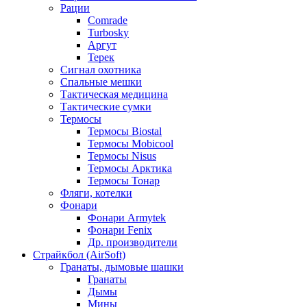
Рации
Comrade
Turbosky
Аргут
Терек
Сигнал охотника
Спальные мешки
Тактическая медицина
Тактические сумки
Термосы
Термосы Biostal
Термосы Mobicool
Термосы Nisus
Термосы Арктика
Термосы Тонар
Фляги, котелки
Фонари
Фонари Armytek
Фонари Fenix
Др. производители
Страйкбол (AirSoft)
Гранаты, дымовые шашки
Гранаты
Дымы
Мины