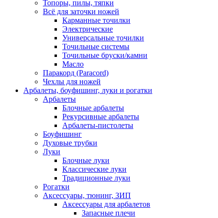
Топоры, пилы, тяпки
Всё для заточки ножей
Карманные точилки
Электрические
Универсальные точилки
Точильные системы
Точильные бруски/камни
Масло
Паракорд (Paracord)
Чехлы для ножей
Арбалеты, боуфишинг, луки и рогатки
Арбалеты
Блочные арбалеты
Рекурсивные арбалеты
Арбалеты-пистолеты
Боуфишинг
Духовые трубки
Луки
Блочные луки
Классические луки
Традиционные луки
Рогатки
Аксессуары, тюнинг, ЗИП
Аксессуары для арбалетов
Запасные плечи