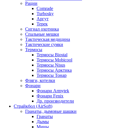
Рации
Comrade
Turbosky
Аргут
Терек
Сигнал охотника
Спальные мешки
Тактическая медицина
Тактические сумки
Термосы
Термосы Biostal
Термосы Mobicool
Термосы Nisus
Термосы Арктика
Термосы Тонар
Фляги, котелки
Фонари
Фонари Armytek
Фонари Fenix
Др. производители
Страйкбол (AirSoft)
Гранаты, дымовые шашки
Гранаты
Дымы
Мины