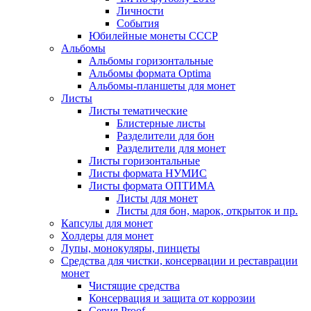
Личности
События
Юбилейные монеты СССР
Альбомы
Альбомы горизонтальные
Альбомы формата Optima
Альбомы-планшеты для монет
Листы
Листы тематические
Блистерные листы
Разделители для бон
Разделители для монет
Листы горизонтальные
Листы формата НУМИС
Листы формата ОПТИМА
Листы для монет
Листы для бон, марок, открыток и пр.
Капсулы для монет
Холдеры для монет
Лупы, монокуляры, пинцеты
Средства для чистки, консервации и реставрации
монет
Чистящие средства
Консервация и защита от коррозии
Серия Proof