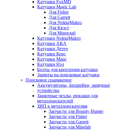
Катушки FoxMD
Катушки Magic Lab
Для Fisher
Для Garrett
Для Nokta|Makro
Для Квэст
Для Минелаб
Катушки Nokta|Makro
Катушки АКА
Катушки Детеч
Катушки Корс
Катушки Марс
Катушки Нэл
Болты для крепления катушки
Защиты на поисковые катушки
Поисковое снаряжение
Аккумуляторы, батарейки, зарядные
устройства
Защитные чехлы, рюкзаки для
металлоискателей
ЗИП к металлоискателям
Запчасти для Bounty Hunter
Запчасти для Fisher
Запчасти для Garrett
Запчасти для Minelab