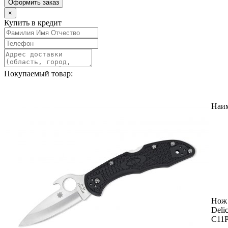
Оформить заказ
×
Купить в кредит
Покупаемый товар:
Наи
Нож 
Deli
C11