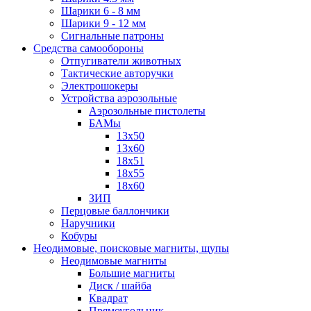
Шарики 6 - 8 мм
Шарики 9 - 12 мм
Сигнальные патроны
Средства самообороны
Отпугиватели животных
Тактические авторучки
Электрошокеры
Устройства аэрозольные
Аэрозольные пистолеты
БАМы
13х50
13х60
18х51
18х55
18х60
ЗИП
Перцовые баллончики
Наручники
Кобуры
Неодимовые, поисковые магниты, щупы
Неодимовые магниты
Большие магниты
Диск / шайба
Квадрат
Прямоугольник