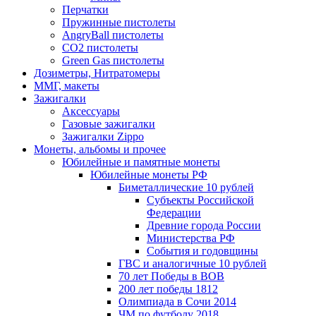
Перчатки
Пружинные пистолеты
AngryBall пистолеты
CO2 пистолеты
Green Gas пистолеты
Дозиметры, Нитратомеры
ММГ, макеты
Зажигалки
Аксессуары
Газовые зажигалки
Зажигалки Zippo
Монеты, альбомы и прочее
Юбилейные и памятные монеты
Юбилейные монеты РФ
Биметаллические 10 рублей
Субъекты Российской
Федерации
Древние города России
Министерства РФ
События и годовщины
ГВС и аналогичные 10 рублей
70 лет Победы в ВОВ
200 лет победы 1812
Олимпиада в Сочи 2014
ЧМ по футболу 2018