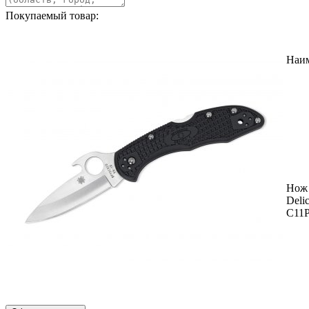
Покупаемый товар:
Наи
Нож 
Deli
C11