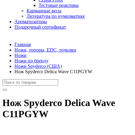
Тестовые реактивы
Карманные весы
Литература по нумизматике
Ароматизаторы
Подарочный сертификат
Главная
Ножи, топоры, EDC, точилки
Ножи
Ножи по бренду
Ножи Spyderco (США)
Нож Spyderco Delica Wave C11PGYW
Нож Spyderco Delica Wave
C11PGYW