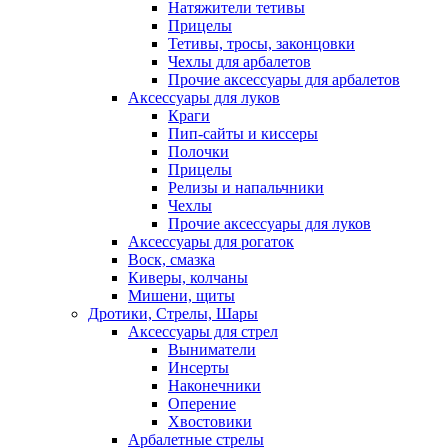
Натяжители тетивы
Прицелы
Тетивы, тросы, законцовки
Чехлы для арбалетов
Прочие аксессуары для арбалетов
Аксессуары для луков
Краги
Пип-сайты и киссеры
Полочки
Прицелы
Релизы и напальчники
Чехлы
Прочие аксессуары для луков
Аксессуары для рогаток
Воск, смазка
Киверы, колчаны
Мишени, щиты
Дротики, Стрелы, Шары
Аксессуары для стрел
Выниматели
Инсерты
Наконечники
Оперение
Хвостовики
Арбалетные стрелы