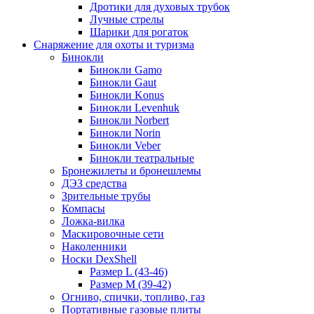
Дротики для духовых трубок
Лучные стрелы
Шарики для рогаток
Снаряжение для охоты и туризма
Бинокли
Бинокли Gamo
Бинокли Gaut
Бинокли Konus
Бинокли Levenhuk
Бинокли Norbert
Бинокли Norin
Бинокли Veber
Бинокли театральные
Бронежилеты и бронешлемы
ДЭЗ средства
Зрительные трубы
Компасы
Ложка-вилка
Маскировочные сети
Наколенники
Носки DexShell
Размер L (43-46)
Размер M (39-42)
Огниво, спички, топливо, газ
Портативные газовые плиты