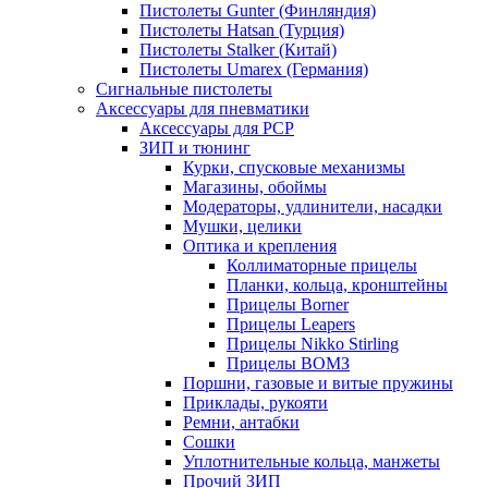
Пистолеты Gunter (Финляндия)
Пистолеты Hatsan (Турция)
Пистолеты Stalker (Китай)
Пистолеты Umarex (Германия)
Сигнальные пистолеты
Аксессуары для пневматики
Аксессуары для PCP
ЗИП и тюнинг
Курки, спусковые механизмы
Магазины, обоймы
Модераторы, удлинители, насадки
Мушки, целики
Оптика и крепления
Коллиматорные прицелы
Планки, кольца, кронштейны
Прицелы Borner
Прицелы Leapers
Прицелы Nikko Stirling
Прицелы ВОМЗ
Поршни, газовые и витые пружины
Приклады, рукояти
Ремни, антабки
Сошки
Уплотнительные кольца, манжеты
Прочий ЗИП