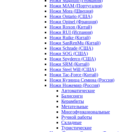
Ножи Magnum (Германия)
Ножи MAM (Португалия)
Ножи Mora (Швеция)
Ножи Ontario (США)
Ножи Opinel (Франция)
Ножи Roxon (Китай)
Ножи RUI (Испания)
Ножи Ruike (Китай)
Ножи SanRenMu (Китай)
Ножи Schrade (США)
Ножи SOG (США)
Ножи Spyderco (США)
Ножи SRM (Китай)
Ножи Steel Will (США)
Ножи Tac-Force (Китай)
Ножи Кузница Семина (Россия)
Ножи Ножемир (Россия)
Автоматические
Балисонги
Керамбиты
Метательные
Многофункциональные
Ручной работы
Складные
Туристические