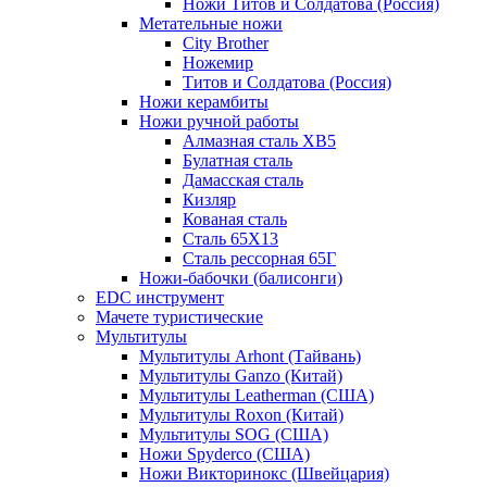
Ножи Титов и Солдатова (Россия)
Метательные ножи
City Brother
Ножемир
Титов и Солдатова (Россия)
Ножи керамбиты
Ножи ручной работы
Алмазная сталь ХВ5
Булатная сталь
Дамасская сталь
Кизляр
Кованая сталь
Сталь 65Х13
Сталь рессорная 65Г
Ножи-бабочки (балисонги)
EDC инструмент
Мачете туристические
Мультитулы
Мультитулы Arhont (Тайвань)
Мультитулы Ganzo (Китай)
Мультитулы Leatherman (США)
Мультитулы Roxon (Китай)
Мультитулы SOG (США)
Ножи Spyderco (США)
Ножи Викторинокс (Швейцария)