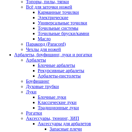
Топоры, пилы, тяпки
Всё для заточки ножей
Карманные точилки
Электрические
Универсальные точилки
Точильные системы
Точильные бруски/камни
Масло
Паракорд (Paracord)
Чехлы для ножей
Арбалеты, боуфишинг, луки и рогатки
Арбалеты
Блочные арбалеты
Рекурсивные арбалеты
Арбалеты-пистолеты
Боуфишинг
Духовые трубки
Луки
Блочные луки
Классические луки
Традиционные луки
Рогатки
Аксессуары, тюнинг, ЗИП
Аксессуары для арбалетов
Запасные плечи