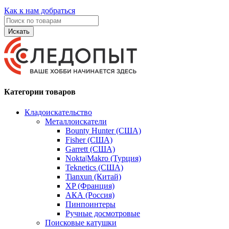
Как к нам добраться
Искать
Категории товаров
Кладоискательство
Металлоискатели
Bounty Hunter (США)
Fisher (США)
Garrett (США)
Nokta|Makro (Турция)
Teknetics (США)
Tianxun (Китай)
XP (Франция)
АКА (Россия)
Пинпоинтеры
Ручные досмотровые
Поисковые катушки