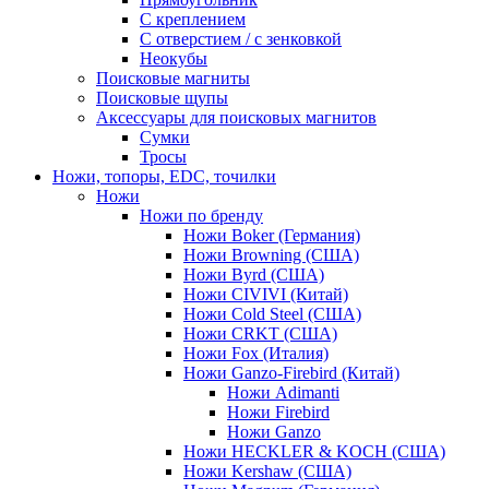
С креплением
С отверстием / с зенковкой
Неокубы
Поисковые магниты
Поисковые щупы
Аксессуары для поисковых магнитов
Сумки
Тросы
Ножи, топоры, EDC, точилки
Ножи
Ножи по бренду
Ножи Boker (Германия)
Ножи Browning (США)
Ножи Byrd (США)
Ножи CIVIVI (Китай)
Ножи Cold Steel (США)
Ножи CRKT (США)
Ножи Fox (Италия)
Ножи Ganzo-Firebird (Китай)
Ножи Adimanti
Ножи Firebird
Ножи Ganzo
Ножи HECKLER & KOCH (США)
Ножи Kershaw (США)