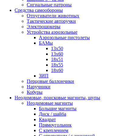
Сигнальные патроны
Средства самообороны
Отпугиватели животных
Тактические авторучки
Электрошокеры
Устройства аэрозольные
Аэрозольные пистолеты
БАМы
13х50
13х60
18х51
18х55
18х60
ЗИП
Перцовые баллончики
Наручники
Кобуры
Неодимовые, поисковые магниты, щупы
Неодимовые магниты
Большие магниты
Диск / шайба
Квадрат
Прямоугольник
С креплением
С отверстием / с зенковкой