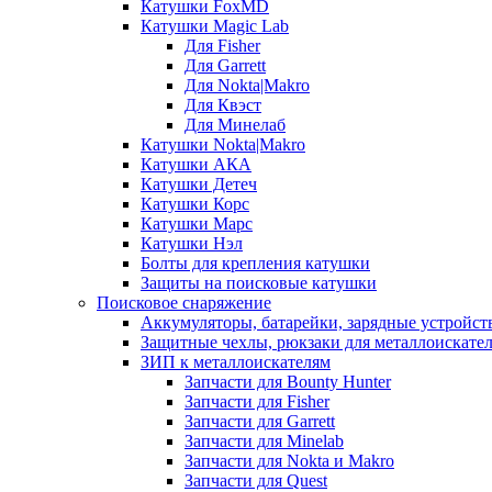
Катушки FoxMD
Катушки Magic Lab
Для Fisher
Для Garrett
Для Nokta|Makro
Для Квэст
Для Минелаб
Катушки Nokta|Makro
Катушки АКА
Катушки Детеч
Катушки Корс
Катушки Марс
Катушки Нэл
Болты для крепления катушки
Защиты на поисковые катушки
Поисковое снаряжение
Аккумуляторы, батарейки, зарядные устройст
Защитные чехлы, рюкзаки для металлоискате
ЗИП к металлоискателям
Запчасти для Bounty Hunter
Запчасти для Fisher
Запчасти для Garrett
Запчасти для Minelab
Запчасти для Nokta и Makro
Запчасти для Quest