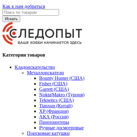
Как к нам добраться
Искать
Категории товаров
Кладоискательство
Металлоискатели
Bounty Hunter (США)
Fisher (США)
Garrett (США)
Nokta|Makro (Турция)
Teknetics (США)
Tianxun (Китай)
XP (Франция)
АКА (Россия)
Пинпоинтеры
Ручные досмотровые
Поисковые катушки