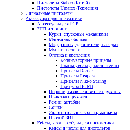
Пистолеты Stalker (Китай)
Пистолеты Umarex (Германия)
Сигнальные пистолеты
Аксессуары для пневматики
Аксессуары для PCP
ЗИП и тюнинг
Курки, спусковые механизмы
Магазины, обоймы
Модераторы, удлинители, насадки
Мушки, целики
Оптика и крепления
Коллиматорные прицелы
Планки, кольца, кронштейны
Прицелы Borner
Прицелы Leapers
Прицелы Nikko Stirling
Прицелы ВОМЗ
Поршни, газовые и витые пружины
Приклады, рукояти
Ремни, антабки
Сошки
Уплотнительные кольца, манжеты
Прочий ЗИП
Кейсы, чехлы, кобуры для пневматики
Кейсы и чехлы для пистолетов