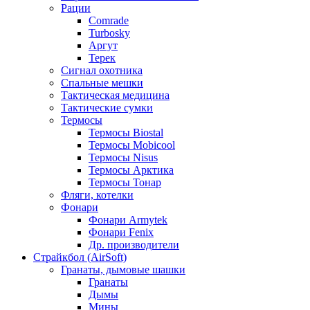
Рации
Comrade
Turbosky
Аргут
Терек
Сигнал охотника
Спальные мешки
Тактическая медицина
Тактические сумки
Термосы
Термосы Biostal
Термосы Mobicool
Термосы Nisus
Термосы Арктика
Термосы Тонар
Фляги, котелки
Фонари
Фонари Armytek
Фонари Fenix
Др. производители
Страйкбол (AirSoft)
Гранаты, дымовые шашки
Гранаты
Дымы
Мины