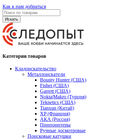
Как к нам добраться
Искать
Категории товаров
Кладоискательство
Металлоискатели
Bounty Hunter (США)
Fisher (США)
Garrett (США)
Nokta|Makro (Турция)
Teknetics (США)
Tianxun (Китай)
XP (Франция)
АКА (Россия)
Пинпоинтеры
Ручные досмотровые
Поисковые катушки