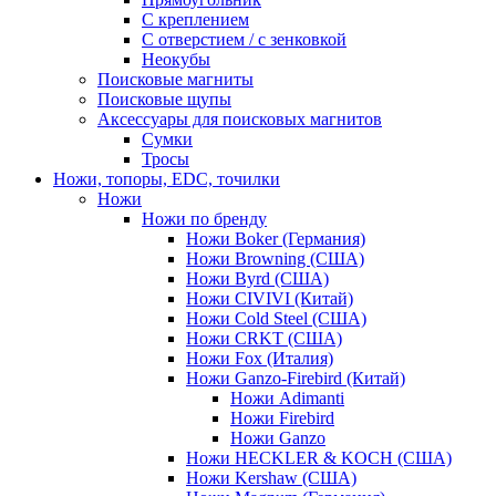
С креплением
С отверстием / с зенковкой
Неокубы
Поисковые магниты
Поисковые щупы
Аксессуары для поисковых магнитов
Сумки
Тросы
Ножи, топоры, EDC, точилки
Ножи
Ножи по бренду
Ножи Boker (Германия)
Ножи Browning (США)
Ножи Byrd (США)
Ножи CIVIVI (Китай)
Ножи Cold Steel (США)
Ножи CRKT (США)
Ножи Fox (Италия)
Ножи Ganzo-Firebird (Китай)
Ножи Adimanti
Ножи Firebird
Ножи Ganzo
Ножи HECKLER & KOCH (США)
Ножи Kershaw (США)