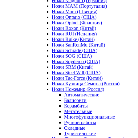
Ножи Magnum (Германия)
Ножи MAM (Португалия)
Ножи Mora (Швеция)
Ножи Ontario (США)
Ножи Opinel (Франция)
Ножи Roxon (Китай)
Ножи RUI (Испания)
Ножи Ruike (Китай)
Ножи SanRenMu (Китай)
Ножи Schrade (США)
Ножи SOG (США)
Ножи Spyderco (США)
Ножи SRM (Китай)
Ножи Steel Will (США)
Ножи Tac-Force (Китай)
Ножи Кузница Семина (Россия)
Ножи Ножемир (Россия)
Автоматические
Балисонги
Керамбиты
Метательные
Многофункциональные
Ручной работы
Складные
Туристические