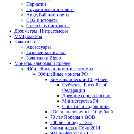
Перчатки
Пружинные пистолеты
AngryBall пистолеты
CO2 пистолеты
Green Gas пистолеты
Дозиметры, Нитратомеры
ММГ, макеты
Зажигалки
Аксессуары
Газовые зажигалки
Зажигалки Zippo
Монеты, альбомы и прочее
Юбилейные и памятные монеты
Юбилейные монеты РФ
Биметаллические 10 рублей
Субъекты Российской
Федерации
Древние города России
Министерства РФ
События и годовщины
ГВС и аналогичные 10 рублей
70 лет Победы в ВОВ
200 лет победы 1812
Олимпиада в Сочи 2014
ЧМ по футболу 2018