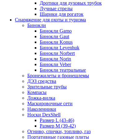
Дротики для духовых трубок
Лучные стрелы
Шарики для рогаток
Снаряжение для охоты и туризма
Бинокли
Бинокли Gamo
Бинокли Gaut
Бинокли Konus
Бинокли Levenhuk
Бинокли Norbert
Бинокли Norin
Бинокли Veber
Бинокли театральные
Бронежилеты и бронешлемы
ДЭЗ средства
Зрительные трубы
Компасы
Ложка-вилка
Маскировочные сети
Наколенники
Носки DexShell
Размер L (43-46)
Размер M (39-42)
Огниво, спички, топливо, газ
Портативные газовые плиты