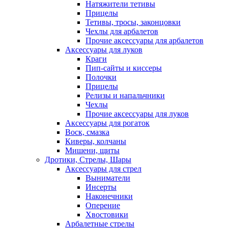
Натяжители тетивы
Прицелы
Тетивы, тросы, законцовки
Чехлы для арбалетов
Прочие аксессуары для арбалетов
Аксессуары для луков
Краги
Пип-сайты и киссеры
Полочки
Прицелы
Релизы и напальчники
Чехлы
Прочие аксессуары для луков
Аксессуары для рогаток
Воск, смазка
Киверы, колчаны
Мишени, щиты
Дротики, Стрелы, Шары
Аксессуары для стрел
Выниматели
Инсерты
Наконечники
Оперение
Хвостовики
Арбалетные стрелы