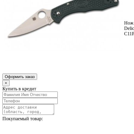
Нож 
Deli
C11
Оформить заказ
×
Купить в кредит
Покупаемый товар: