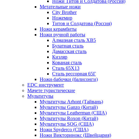
Ножи Титов и Солдатова (Россия)
Метательные ножи
City Brother
Ножемир
Титов и Солдатова (Россия)
Ножи керамбиты
Ножи ручной работы
Алмазная сталь ХВ5
Булатная сталь
Дамасская сталь
Кизляр
Кованая сталь
Сталь 65Х13
Сталь рессорная 65Г
Ножи-бабочки (балисонги)
EDC инструмент
Мачете туристические
Мультитулы
Мультитулы Arhont (Тайвань)
Мультитулы Ganzo (Китай)
Мультитулы Leatherman (США)
Мультитулы Roxon (Китай)
Мультитулы SOG (США)
Ножи Spyderco (США)
Ножи Викторинокс (Швейцария)