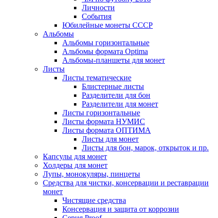
Личности
События
Юбилейные монеты СССР
Альбомы
Альбомы горизонтальные
Альбомы формата Optima
Альбомы-планшеты для монет
Листы
Листы тематические
Блистерные листы
Разделители для бон
Разделители для монет
Листы горизонтальные
Листы формата НУМИС
Листы формата ОПТИМА
Листы для монет
Листы для бон, марок, открыток и пр.
Капсулы для монет
Холдеры для монет
Лупы, монокуляры, пинцеты
Средства для чистки, консервации и реставрации
монет
Чистящие средства
Консервация и защита от коррозии
Серия Proof