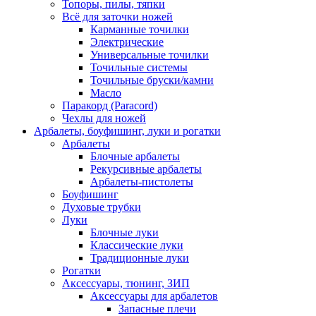
Топоры, пилы, тяпки
Всё для заточки ножей
Карманные точилки
Электрические
Универсальные точилки
Точильные системы
Точильные бруски/камни
Масло
Паракорд (Paracord)
Чехлы для ножей
Арбалеты, боуфишинг, луки и рогатки
Арбалеты
Блочные арбалеты
Рекурсивные арбалеты
Арбалеты-пистолеты
Боуфишинг
Духовые трубки
Луки
Блочные луки
Классические луки
Традиционные луки
Рогатки
Аксессуары, тюнинг, ЗИП
Аксессуары для арбалетов
Запасные плечи