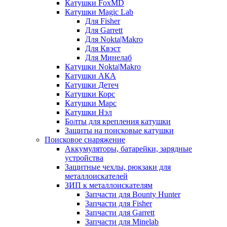
Катушки FoxMD
Катушки Magic Lab
Для Fisher
Для Garrett
Для Nokta|Makro
Для Квэст
Для Минелаб
Катушки Nokta|Makro
Катушки АКА
Катушки Детеч
Катушки Корс
Катушки Марс
Катушки Нэл
Болты для крепления катушки
Защиты на поисковые катушки
Поисковое снаряжение
Аккумуляторы, батарейки, зарядные
устройства
Защитные чехлы, рюкзаки для
металлоискателей
ЗИП к металлоискателям
Запчасти для Bounty Hunter
Запчасти для Fisher
Запчасти для Garrett
Запчасти для Minelab