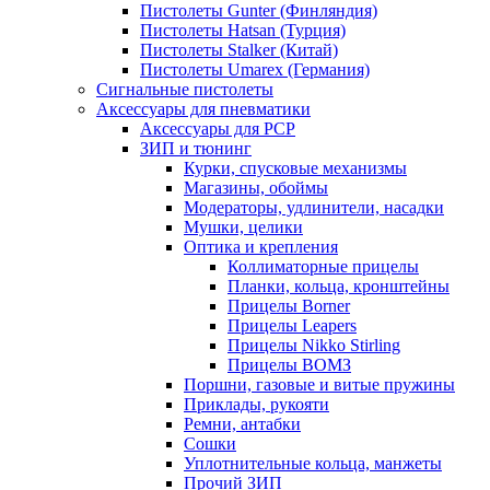
Пистолеты Gunter (Финляндия)
Пистолеты Hatsan (Турция)
Пистолеты Stalker (Китай)
Пистолеты Umarex (Германия)
Сигнальные пистолеты
Аксессуары для пневматики
Аксессуары для PCP
ЗИП и тюнинг
Курки, спусковые механизмы
Магазины, обоймы
Модераторы, удлинители, насадки
Мушки, целики
Оптика и крепления
Коллиматорные прицелы
Планки, кольца, кронштейны
Прицелы Borner
Прицелы Leapers
Прицелы Nikko Stirling
Прицелы ВОМЗ
Поршни, газовые и витые пружины
Приклады, рукояти
Ремни, антабки
Сошки
Уплотнительные кольца, манжеты
Прочий ЗИП