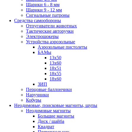
Шарики 6 - 8 мм
Шарики 9 - 12 мм
Сигнальные патроны
Средства самообороны
Отпугиватели животных
Тактические авторучки
Электрошокеры
Устройства аэрозольные
Аэрозольные пистолеты
БАМы
13х50
13х60
18х51
18х55
18х60
ЗИП
Перцовые баллончики
Наручники
Кобуры
Неодимовые, поисковые магниты, щупы
Неодимовые магниты
Большие магниты
Диск / шайба
Квадрат
Прямоугольник