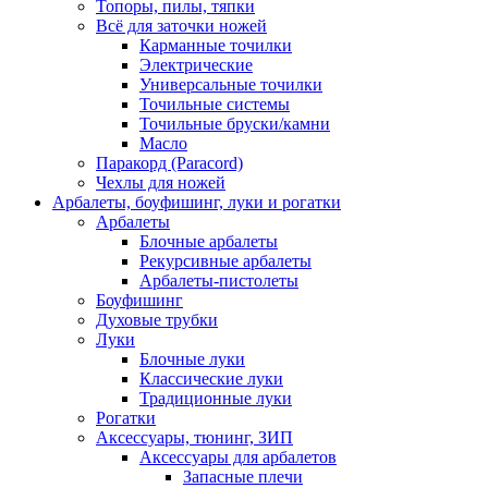
Топоры, пилы, тяпки
Всё для заточки ножей
Карманные точилки
Электрические
Универсальные точилки
Точильные системы
Точильные бруски/камни
Масло
Паракорд (Paracord)
Чехлы для ножей
Арбалеты, боуфишинг, луки и рогатки
Арбалеты
Блочные арбалеты
Рекурсивные арбалеты
Арбалеты-пистолеты
Боуфишинг
Духовые трубки
Луки
Блочные луки
Классические луки
Традиционные луки
Рогатки
Аксессуары, тюнинг, ЗИП
Аксессуары для арбалетов
Запасные плечи