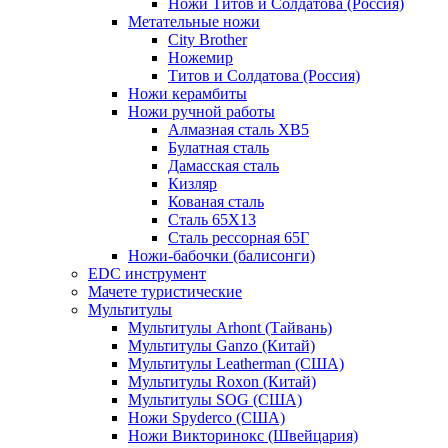
Ножи Титов и Солдатова (Россия)
Метательные ножи
City Brother
Ножемир
Титов и Солдатова (Россия)
Ножи керамбиты
Ножи ручной работы
Алмазная сталь ХВ5
Булатная сталь
Дамасская сталь
Кизляр
Кованая сталь
Сталь 65Х13
Сталь рессорная 65Г
Ножи-бабочки (балисонги)
EDC инструмент
Мачете туристические
Мультитулы
Мультитулы Arhont (Тайвань)
Мультитулы Ganzo (Китай)
Мультитулы Leatherman (США)
Мультитулы Roxon (Китай)
Мультитулы SOG (США)
Ножи Spyderco (США)
Ножи Викторинокс (Швейцария)