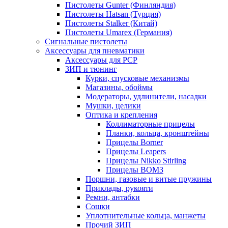
Пистолеты Gunter (Финляндия)
Пистолеты Hatsan (Турция)
Пистолеты Stalker (Китай)
Пистолеты Umarex (Германия)
Сигнальные пистолеты
Аксессуары для пневматики
Аксессуары для PCP
ЗИП и тюнинг
Курки, спусковые механизмы
Магазины, обоймы
Модераторы, удлинители, насадки
Мушки, целики
Оптика и крепления
Коллиматорные прицелы
Планки, кольца, кронштейны
Прицелы Borner
Прицелы Leapers
Прицелы Nikko Stirling
Прицелы ВОМЗ
Поршни, газовые и витые пружины
Приклады, рукояти
Ремни, антабки
Сошки
Уплотнительные кольца, манжеты
Прочий ЗИП