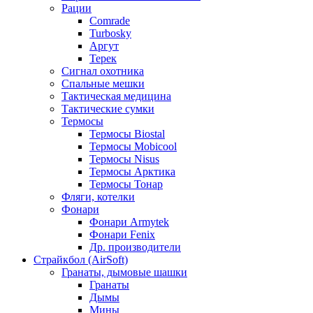
Рации
Comrade
Turbosky
Аргут
Терек
Сигнал охотника
Спальные мешки
Тактическая медицина
Тактические сумки
Термосы
Термосы Biostal
Термосы Mobicool
Термосы Nisus
Термосы Арктика
Термосы Тонар
Фляги, котелки
Фонари
Фонари Armytek
Фонари Fenix
Др. производители
Страйкбол (AirSoft)
Гранаты, дымовые шашки
Гранаты
Дымы
Мины