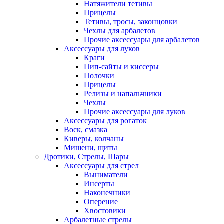
Натяжители тетивы
Прицелы
Тетивы, тросы, законцовки
Чехлы для арбалетов
Прочие аксессуары для арбалетов
Аксессуары для луков
Краги
Пип-сайты и киссеры
Полочки
Прицелы
Релизы и напальчники
Чехлы
Прочие аксессуары для луков
Аксессуары для рогаток
Воск, смазка
Киверы, колчаны
Мишени, щиты
Дротики, Стрелы, Шары
Аксессуары для стрел
Выниматели
Инсерты
Наконечники
Оперение
Хвостовики
Арбалетные стрелы