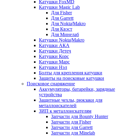
Катушки FoxMD
Катушки Magic Lab
Для Fisher
Для Garrett
Для Nokta|Makro
Для Квэст
Для Минелаб
Катушки Nokta|Makro
Катушки АКА
Катушки Детеч
Катушки Корс
Катушки Марс
Катушки Нэл
Болты для крепления катушки
Защиты на поисковые катушки
Поисковое снаряжение
Аккумуляторы, батарейки, зарядные
устройства
Защитные чехлы, рюкзаки для
металлоискателей
ЗИП к металлоискателям
Запчасти для Bounty Hunter
Запчасти для Fisher
Запчасти для Garrett
Запчасти для Minelab