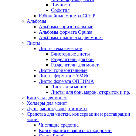
Личности
События
Юбилейные монеты СССР
Альбомы
Альбомы горизонтальные
Альбомы формата Optima
Альбомы-планшеты для монет
Листы
Листы тематические
Блистерные листы
Разделители для бон
Разделители для монет
Листы горизонтальные
Листы формата НУМИС
Листы формата ОПТИМА
Листы для монет
Листы для бон, марок, открыток и пр.
Капсулы для монет
Холдеры для монет
Лупы, монокуляры, пинцеты
Средства для чистки, консервации и реставрации
монет
Чистящие средства
Консервация и защита от коррозии
Серия Proof