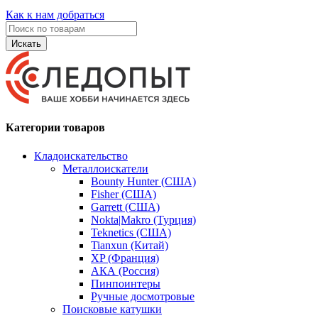
Как к нам добраться
Искать
Категории товаров
Кладоискательство
Металлоискатели
Bounty Hunter (США)
Fisher (США)
Garrett (США)
Nokta|Makro (Турция)
Teknetics (США)
Tianxun (Китай)
XP (Франция)
АКА (Россия)
Пинпоинтеры
Ручные досмотровые
Поисковые катушки