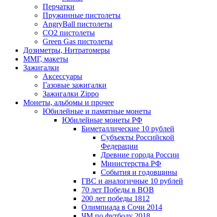
Перчатки
Пружинные пистолеты
AngryBall пистолеты
CO2 пистолеты
Green Gas пистолеты
Дозиметры, Нитратомеры
ММГ, макеты
Зажигалки
Аксессуары
Газовые зажигалки
Зажигалки Zippo
Монеты, альбомы и прочее
Юбилейные и памятные монеты
Юбилейные монеты РФ
Биметаллические 10 рублей
Субъекты Российской
Федерации
Древние города России
Министерства РФ
События и годовщины
ГВС и аналогичные 10 рублей
70 лет Победы в ВОВ
200 лет победы 1812
Олимпиада в Сочи 2014
ЧМ по футболу 2018