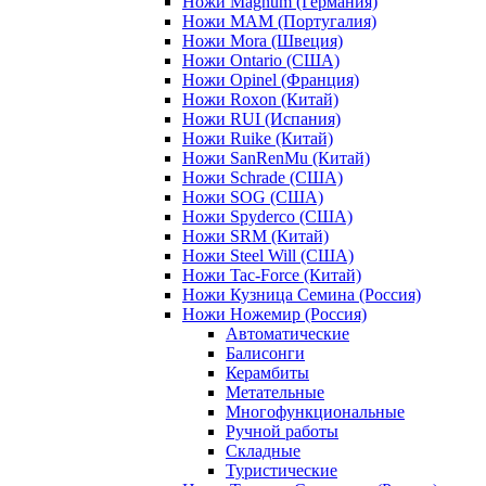
Ножи Magnum (Германия)
Ножи MAM (Португалия)
Ножи Mora (Швеция)
Ножи Ontario (США)
Ножи Opinel (Франция)
Ножи Roxon (Китай)
Ножи RUI (Испания)
Ножи Ruike (Китай)
Ножи SanRenMu (Китай)
Ножи Schrade (США)
Ножи SOG (США)
Ножи Spyderco (США)
Ножи SRM (Китай)
Ножи Steel Will (США)
Ножи Tac-Force (Китай)
Ножи Кузница Семина (Россия)
Ножи Ножемир (Россия)
Автоматические
Балисонги
Керамбиты
Метательные
Многофункциональные
Ручной работы
Складные
Туристические