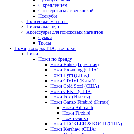
С креплением
С отверстием / с зенковкой
Неокубы
Поисковые магниты
Поисковые щупы
Аксессуары для поисковых магнитов
Сумки
Тросы
Ножи, топоры, EDC, точилки
Ножи
Ножи по бренду
Ножи Boker (Германия)
Ножи Browning (США)
Ножи Byrd (США)
Ножи CIVIVI (Китай)
Ножи Cold Steel (США)
Ножи CRKT (США)
Ножи Fox (Италия)
Ножи Ganzo-Firebird (Китай)
Ножи Adimanti
Ножи Firebird
Ножи Ganzo
Ножи HECKLER & KOCH (США)
Ножи Kershaw (США)