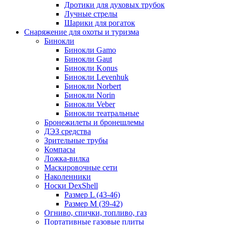
Дротики для духовых трубок
Лучные стрелы
Шарики для рогаток
Снаряжение для охоты и туризма
Бинокли
Бинокли Gamo
Бинокли Gaut
Бинокли Konus
Бинокли Levenhuk
Бинокли Norbert
Бинокли Norin
Бинокли Veber
Бинокли театральные
Бронежилеты и бронешлемы
ДЭЗ средства
Зрительные трубы
Компасы
Ложка-вилка
Маскировочные сети
Наколенники
Носки DexShell
Размер L (43-46)
Размер M (39-42)
Огниво, спички, топливо, газ
Портативные газовые плиты