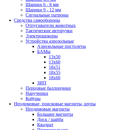
Шарики 6 - 8 мм
Шарики 9 - 12 мм
Сигнальные патроны
Средства самообороны
Отпугиватели животных
Тактические авторучки
Электрошокеры
Устройства аэрозольные
Аэрозольные пистолеты
БАМы
13х50
13х60
18х51
18х55
18х60
ЗИП
Перцовые баллончики
Наручники
Кобуры
Неодимовые, поисковые магниты, щупы
Неодимовые магниты
Большие магниты
Диск / шайба
Квадрат
Прямоугольник