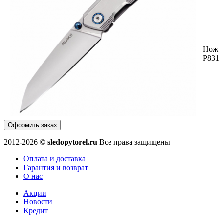
Нож 
P831
Оформить заказ
2012-2026 ©
sledopytorel.ru
Все права защищены
Оплата и доставка
Гарантия и возврат
О нас
Акции
Новости
Кредит