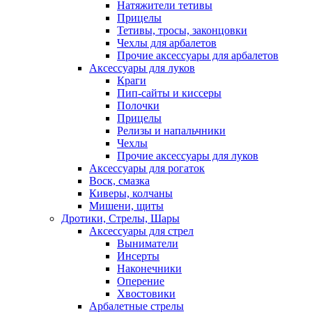
Натяжители тетивы
Прицелы
Тетивы, тросы, законцовки
Чехлы для арбалетов
Прочие аксессуары для арбалетов
Аксессуары для луков
Краги
Пип-сайты и киссеры
Полочки
Прицелы
Релизы и напальчники
Чехлы
Прочие аксессуары для луков
Аксессуары для рогаток
Воск, смазка
Киверы, колчаны
Мишени, щиты
Дротики, Стрелы, Шары
Аксессуары для стрел
Выниматели
Инсерты
Наконечники
Оперение
Хвостовики
Арбалетные стрелы