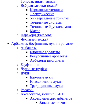
Топоры, пилы, тяпки
Всё для заточки ножей
Карманные точилки
Электрические
Универсальные точилки
Точильные системы
Точильные бруски/камни
Масло
Паракорд (Paracord)
Чехлы для ножей
Арбалеты, боуфишинг, луки и рогатки
Арбалеты
Блочные арбалеты
Рекурсивные арбалеты
Арбалеты-пистолеты
Боуфишинг
Духовые трубки
Луки
Блочные луки
Классические луки
Традиционные луки
Рогатки
Аксессуары, тюнинг, ЗИП
Аксессуары для арбалетов
Запасные плечи