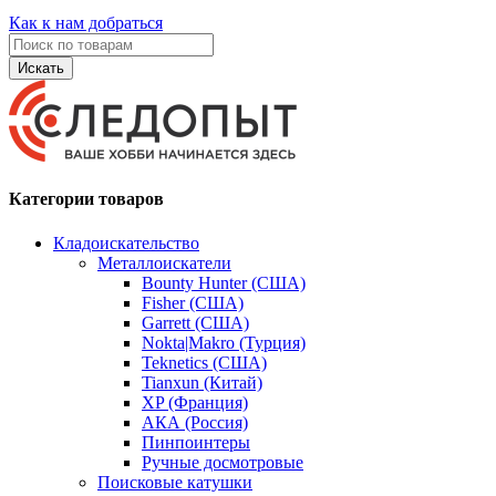
Как к нам добраться
Искать
Категории товаров
Кладоискательство
Металлоискатели
Bounty Hunter (США)
Fisher (США)
Garrett (США)
Nokta|Makro (Турция)
Teknetics (США)
Tianxun (Китай)
XP (Франция)
АКА (Россия)
Пинпоинтеры
Ручные досмотровые
Поисковые катушки