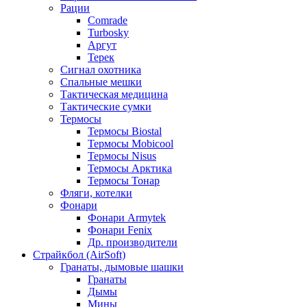
Рации
Comrade
Turbosky
Аргут
Терек
Сигнал охотника
Спальные мешки
Тактическая медицина
Тактические сумки
Термосы
Термосы Biostal
Термосы Mobicool
Термосы Nisus
Термосы Арктика
Термосы Тонар
Фляги, котелки
Фонари
Фонари Armytek
Фонари Fenix
Др. производители
Страйкбол (AirSoft)
Гранаты, дымовые шашки
Гранаты
Дымы
Мины