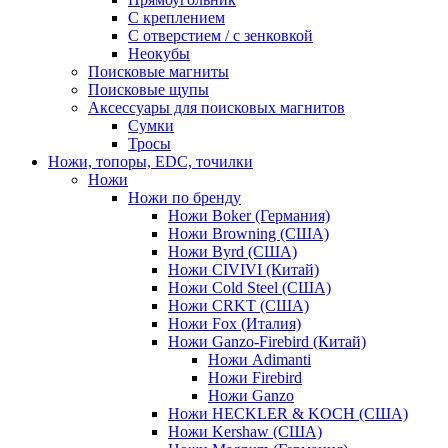
С креплением
С отверстием / с зенковкой
Неокубы
Поисковые магниты
Поисковые щупы
Аксессуары для поисковых магнитов
Сумки
Тросы
Ножи, топоры, EDC, точилки
Ножи
Ножи по бренду
Ножи Boker (Германия)
Ножи Browning (США)
Ножи Byrd (США)
Ножи CIVIVI (Китай)
Ножи Cold Steel (США)
Ножи CRKT (США)
Ножи Fox (Италия)
Ножи Ganzo-Firebird (Китай)
Ножи Adimanti
Ножи Firebird
Ножи Ganzo
Ножи HECKLER & KOCH (США)
Ножи Kershaw (США)