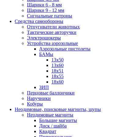
Шарики 6 - 8 мм
Шарики 9 - 12 мм
Сигнальные патроны
Средства самообороны
Отпугиватели животных
Тактические авторучки
Электрошокеры
Устройства аэрозольные
Аэрозольные пистолеты
БАМы
13х50
13х60
18х51
18х55
18х60
ЗИП
Перцовые баллончики
Наручники
Кобуры
Неодимовые, поисковые магниты, щупы
Неодимовые магниты
Большие магниты
Диск / шайба
Квадрат
Прямоугольник