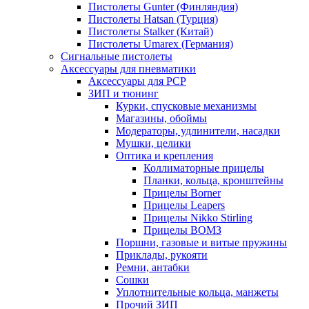
Пистолеты Gunter (Финляндия)
Пистолеты Hatsan (Турция)
Пистолеты Stalker (Китай)
Пистолеты Umarex (Германия)
Сигнальные пистолеты
Аксессуары для пневматики
Аксессуары для PCP
ЗИП и тюнинг
Курки, спусковые механизмы
Магазины, обоймы
Модераторы, удлинители, насадки
Мушки, целики
Оптика и крепления
Коллиматорные прицелы
Планки, кольца, кронштейны
Прицелы Borner
Прицелы Leapers
Прицелы Nikko Stirling
Прицелы ВОМЗ
Поршни, газовые и витые пружины
Приклады, рукояти
Ремни, антабки
Сошки
Уплотнительные кольца, манжеты
Прочий ЗИП