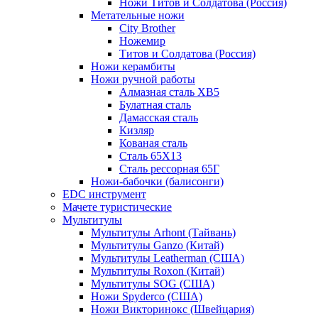
Ножи Титов и Солдатова (Россия)
Метательные ножи
City Brother
Ножемир
Титов и Солдатова (Россия)
Ножи керамбиты
Ножи ручной работы
Алмазная сталь ХВ5
Булатная сталь
Дамасская сталь
Кизляр
Кованая сталь
Сталь 65Х13
Сталь рессорная 65Г
Ножи-бабочки (балисонги)
EDC инструмент
Мачете туристические
Мультитулы
Мультитулы Arhont (Тайвань)
Мультитулы Ganzo (Китай)
Мультитулы Leatherman (США)
Мультитулы Roxon (Китай)
Мультитулы SOG (США)
Ножи Spyderco (США)
Ножи Викторинокс (Швейцария)