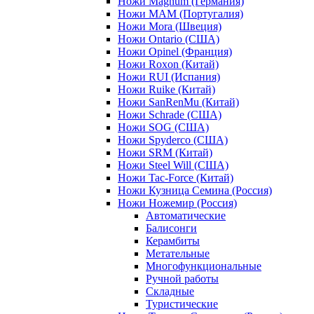
Ножи Magnum (Германия)
Ножи MAM (Португалия)
Ножи Mora (Швеция)
Ножи Ontario (США)
Ножи Opinel (Франция)
Ножи Roxon (Китай)
Ножи RUI (Испания)
Ножи Ruike (Китай)
Ножи SanRenMu (Китай)
Ножи Schrade (США)
Ножи SOG (США)
Ножи Spyderco (США)
Ножи SRM (Китай)
Ножи Steel Will (США)
Ножи Tac-Force (Китай)
Ножи Кузница Семина (Россия)
Ножи Ножемир (Россия)
Автоматические
Балисонги
Керамбиты
Метательные
Многофункциональные
Ручной работы
Складные
Туристические