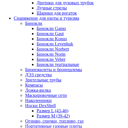
Дротики для духовых трубок
Лучные стрелы
Шарики для рогаток
Снаряжение для охоты и туризма
Бинокли
Бинокли Gamo
Бинокли Gaut
Бинокли Konus
Бинокли Levenhuk
Бинокли Norbert
Бинокли Norin
Бинокли Veber
Бинокли театральные
Бронежилеты и бронешлемы
ДЭЗ средства
Зрительные трубы
Компасы
Ложка-вилка
Маскировочные сети
Наколенники
Носки DexShell
Размер L (43-46)
Размер M (39-42)
Огниво, спички, топливо, газ
Портативные газовые плиты