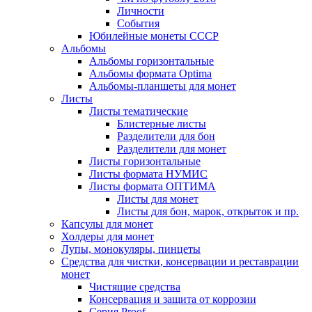
Личности
События
Юбилейные монеты СССР
Альбомы
Альбомы горизонтальные
Альбомы формата Optima
Альбомы-планшеты для монет
Листы
Листы тематические
Блистерные листы
Разделители для бон
Разделители для монет
Листы горизонтальные
Листы формата НУМИС
Листы формата ОПТИМА
Листы для монет
Листы для бон, марок, открыток и пр.
Капсулы для монет
Холдеры для монет
Лупы, монокуляры, пинцеты
Средства для чистки, консервации и реставрации
монет
Чистящие средства
Консервация и защита от коррозии
Серия Proof