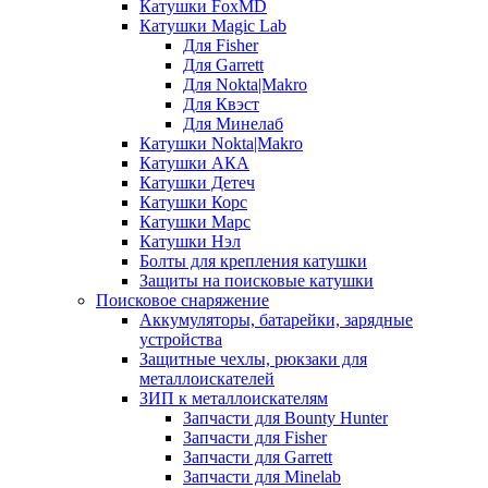
Катушки FoxMD
Катушки Magic Lab
Для Fisher
Для Garrett
Для Nokta|Makro
Для Квэст
Для Минелаб
Катушки Nokta|Makro
Катушки АКА
Катушки Детеч
Катушки Корс
Катушки Марс
Катушки Нэл
Болты для крепления катушки
Защиты на поисковые катушки
Поисковое снаряжение
Аккумуляторы, батарейки, зарядные
устройства
Защитные чехлы, рюкзаки для
металлоискателей
ЗИП к металлоискателям
Запчасти для Bounty Hunter
Запчасти для Fisher
Запчасти для Garrett
Запчасти для Minelab