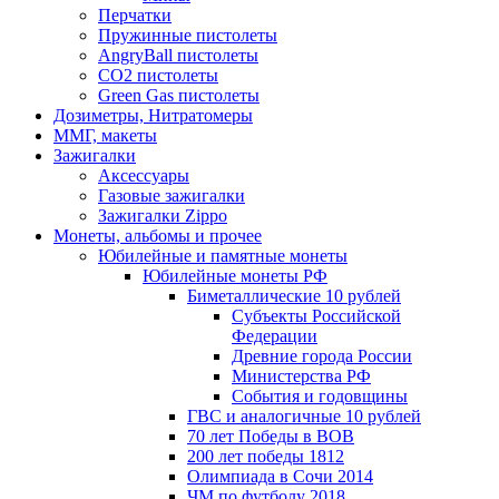
Перчатки
Пружинные пистолеты
AngryBall пистолеты
CO2 пистолеты
Green Gas пистолеты
Дозиметры, Нитратомеры
ММГ, макеты
Зажигалки
Аксессуары
Газовые зажигалки
Зажигалки Zippo
Монеты, альбомы и прочее
Юбилейные и памятные монеты
Юбилейные монеты РФ
Биметаллические 10 рублей
Субъекты Российской
Федерации
Древние города России
Министерства РФ
События и годовщины
ГВС и аналогичные 10 рублей
70 лет Победы в ВОВ
200 лет победы 1812
Олимпиада в Сочи 2014
ЧМ по футболу 2018