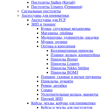
Пистолеты Stalker (Китай)
Пистолеты Umarex (Германия)
Сигнальные пистолеты
Аксессуары для пневматики
Аксессуары для PCP
ЗИП и тюнинг
Курки, спусковые механизмы
Магазины, обоймы
Модераторы, удлинители, насадки
Мушки, целики
Оптика и крепления
Коллиматорные прицелы
Планки, кольца, кронштейны
Прицелы Borner
Прицелы Leapers
Прицелы Nikko Stirling
Прицелы ВОМЗ
Поршни, газовые и витые пружины
Приклады, рукояти
Ремни, антабки
Сошки
Уплотнительные кольца, манжеты
Прочий ЗИП
Кейсы, чехлы, кобуры для пневматики
Кейсы и чехлы для пистолетов