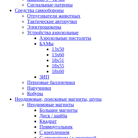
Сигнальные патроны
Средства самообороны
Отпугиватели животных
Тактические авторучки
Электрошокеры
Устройства аэрозольные
Аэрозольные пистолеты
БАМы
13х50
13х60
18х51
18х55
18х60
ЗИП
Перцовые баллончики
Наручники
Кобуры
Неодимовые, поисковые магниты, щупы
Неодимовые магниты
Большие магниты
Диск / шайба
Квадрат
Прямоугольник
С креплением
С отверстием / с зенковкой