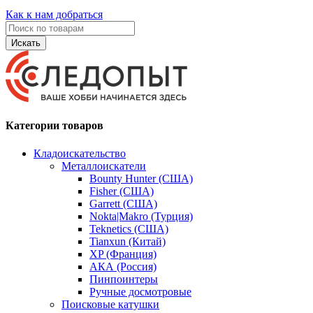
Как к нам добраться
Искать
Категории товаров
Кладоискательство
Металлоискатели
Bounty Hunter (США)
Fisher (США)
Garrett (США)
Nokta|Makro (Турция)
Teknetics (США)
Tianxun (Китай)
XP (Франция)
АКА (Россия)
Пинпоинтеры
Ручные досмотровые
Поисковые катушки