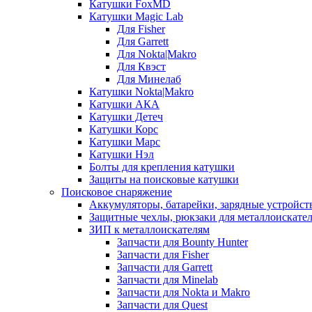
Катушки FoxMD
Катушки Magic Lab
Для Fisher
Для Garrett
Для Nokta|Makro
Для Квэст
Для Минелаб
Катушки Nokta|Makro
Катушки АКА
Катушки Детеч
Катушки Корс
Катушки Марс
Катушки Нэл
Болты для крепления катушки
Защиты на поисковые катушки
Поисковое снаряжение
Аккумуляторы, батарейки, зарядные устройст
Защитные чехлы, рюкзаки для металлоискате
ЗИП к металлоискателям
Запчасти для Bounty Hunter
Запчасти для Fisher
Запчасти для Garrett
Запчасти для Minelab
Запчасти для Nokta и Makro
Запчасти для Quest