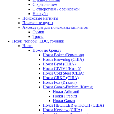
С креплением
С отверстием / с зенковкой
Неокубы
Поисковые магниты
Поисковые щупы
Аксессуары для поисковых магнитов
Сумки
Тросы
Ножи, топоры, EDC, точилки
Ножи
Ножи по бренду
Ножи Boker (Германия)
Ножи Browning (США)
Ножи Byrd (США)
Ножи CIVIVI (Китай)
Ножи Cold Steel (США)
Ножи CRKT (США)
Ножи Fox (Италия)
Ножи Ganzo-Firebird (Китай)
Ножи Adimanti
Ножи Firebird
Ножи Ganzo
Ножи HECKLER & KOCH (США)
Ножи Kershaw (США)