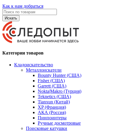
Как к нам добраться
Искать
Категории товаров
Кладоискательство
Металлоискатели
Bounty Hunter (США)
Fisher (США)
Garrett (США)
Nokta|Makro (Турция)
Teknetics (США)
Tianxun (Китай)
XP (Франция)
АКА (Россия)
Пинпоинтеры
Ручные досмотровые
Поисковые катушки