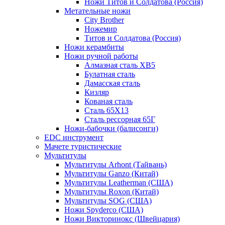
Ножи Титов и Солдатова (Россия)
Метательные ножи
City Brother
Ножемир
Титов и Солдатова (Россия)
Ножи керамбиты
Ножи ручной работы
Алмазная сталь ХВ5
Булатная сталь
Дамасская сталь
Кизляр
Кованая сталь
Сталь 65Х13
Сталь рессорная 65Г
Ножи-бабочки (балисонги)
EDC инструмент
Мачете туристические
Мультитулы
Мультитулы Arhont (Тайвань)
Мультитулы Ganzo (Китай)
Мультитулы Leatherman (США)
Мультитулы Roxon (Китай)
Мультитулы SOG (США)
Ножи Spyderco (США)
Ножи Викторинокс (Швейцария)