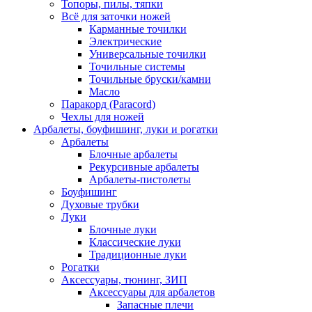
Топоры, пилы, тяпки
Всё для заточки ножей
Карманные точилки
Электрические
Универсальные точилки
Точильные системы
Точильные бруски/камни
Масло
Паракорд (Paracord)
Чехлы для ножей
Арбалеты, боуфишинг, луки и рогатки
Арбалеты
Блочные арбалеты
Рекурсивные арбалеты
Арбалеты-пистолеты
Боуфишинг
Духовые трубки
Луки
Блочные луки
Классические луки
Традиционные луки
Рогатки
Аксессуары, тюнинг, ЗИП
Аксессуары для арбалетов
Запасные плечи