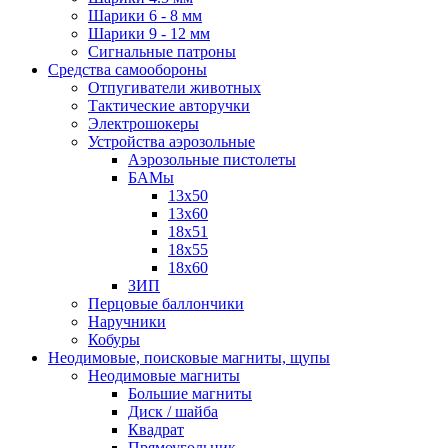
Шарики 6 - 8 мм
Шарики 9 - 12 мм
Сигнальные патроны
Средства самообороны
Отпугиватели животных
Тактические авторучки
Электрошокеры
Устройства аэрозольные
Аэрозольные пистолеты
БАМы
13х50
13х60
18х51
18х55
18х60
ЗИП
Перцовые баллончики
Наручники
Кобуры
Неодимовые, поисковые магниты, щупы
Неодимовые магниты
Большие магниты
Диск / шайба
Квадрат
Прямоугольник