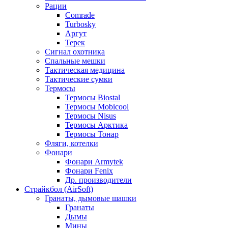
Рации
Comrade
Turbosky
Аргут
Терек
Сигнал охотника
Спальные мешки
Тактическая медицина
Тактические сумки
Термосы
Термосы Biostal
Термосы Mobicool
Термосы Nisus
Термосы Арктика
Термосы Тонар
Фляги, котелки
Фонари
Фонари Armytek
Фонари Fenix
Др. производители
Страйкбол (AirSoft)
Гранаты, дымовые шашки
Гранаты
Дымы
Мины