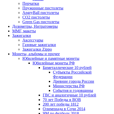
Перчатки
Пружинные пистолеты
AngryBall пистолеты
CO2 пистолеты
Green Gas пистолеты
Дозиметры, Нитратомеры
ММГ, макеты
Зажигалки
Аксессуары
Газовые зажигалки
Зажигалки Zippo
Монеты, альбомы и прочее
Юбилейные и памятные монеты
Юбилейные монеты РФ
Биметаллические 10 рублей
Субъекты Российской
Федерации
Древние города России
Министерства РФ
События и годовщины
ГВС и аналогичные 10 рублей
70 лет Победы в ВОВ
200 лет победы 1812
Олимпиада в Сочи 2014
ЧМ по футболу 2018