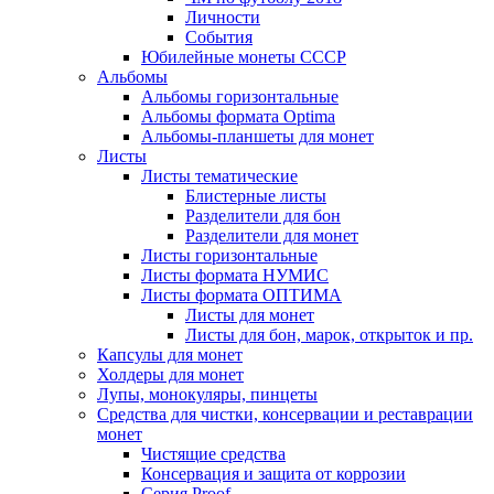
Личности
События
Юбилейные монеты СССР
Альбомы
Альбомы горизонтальные
Альбомы формата Optima
Альбомы-планшеты для монет
Листы
Листы тематические
Блистерные листы
Разделители для бон
Разделители для монет
Листы горизонтальные
Листы формата НУМИС
Листы формата ОПТИМА
Листы для монет
Листы для бон, марок, открыток и пр.
Капсулы для монет
Холдеры для монет
Лупы, монокуляры, пинцеты
Средства для чистки, консервации и реставрации
монет
Чистящие средства
Консервация и защита от коррозии
Серия Proof