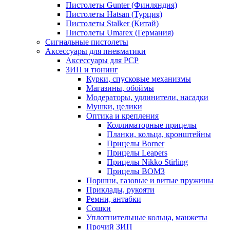
Пистолеты Gunter (Финляндия)
Пистолеты Hatsan (Турция)
Пистолеты Stalker (Китай)
Пистолеты Umarex (Германия)
Сигнальные пистолеты
Аксессуары для пневматики
Аксессуары для PCP
ЗИП и тюнинг
Курки, спусковые механизмы
Магазины, обоймы
Модераторы, удлинители, насадки
Мушки, целики
Оптика и крепления
Коллиматорные прицелы
Планки, кольца, кронштейны
Прицелы Borner
Прицелы Leapers
Прицелы Nikko Stirling
Прицелы ВОМЗ
Поршни, газовые и витые пружины
Приклады, рукояти
Ремни, антабки
Сошки
Уплотнительные кольца, манжеты
Прочий ЗИП