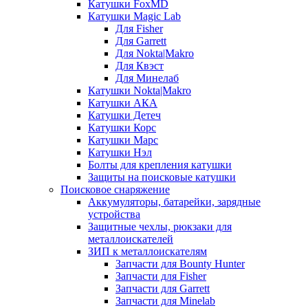
Катушки FoxMD
Катушки Magic Lab
Для Fisher
Для Garrett
Для Nokta|Makro
Для Квэст
Для Минелаб
Катушки Nokta|Makro
Катушки АКА
Катушки Детеч
Катушки Корс
Катушки Марс
Катушки Нэл
Болты для крепления катушки
Защиты на поисковые катушки
Поисковое снаряжение
Аккумуляторы, батарейки, зарядные
устройства
Защитные чехлы, рюкзаки для
металлоискателей
ЗИП к металлоискателям
Запчасти для Bounty Hunter
Запчасти для Fisher
Запчасти для Garrett
Запчасти для Minelab