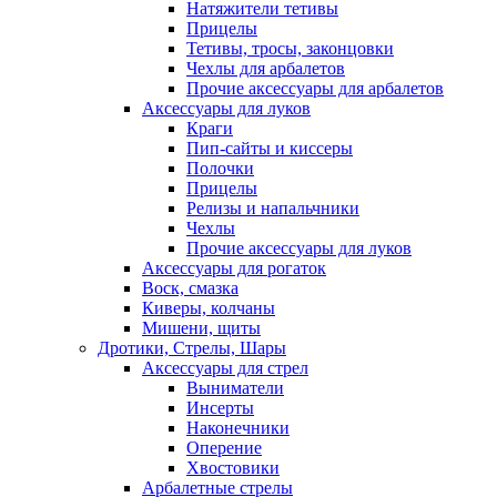
Натяжители тетивы
Прицелы
Тетивы, тросы, законцовки
Чехлы для арбалетов
Прочие аксессуары для арбалетов
Аксессуары для луков
Краги
Пип-сайты и киссеры
Полочки
Прицелы
Релизы и напальчники
Чехлы
Прочие аксессуары для луков
Аксессуары для рогаток
Воск, смазка
Киверы, колчаны
Мишени, щиты
Дротики, Стрелы, Шары
Аксессуары для стрел
Выниматели
Инсерты
Наконечники
Оперение
Хвостовики
Арбалетные стрелы