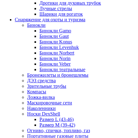
Дротики для духовых трубок
Лучные стрелы
Шарики для рогаток
Снаряжение для охоты и туризма
Бинокли
Бинокли Gamo
Бинокли Gaut
Бинокли Konus
Бинокли Levenhuk
Бинокли Norbert
Бинокли Norin
Бинокли Veber
Бинокли театральные
Бронежилеты и бронешлемы
ДЭЗ средства
Зрительные трубы
Компасы
Ложка-вилка
Маскировочные сети
Наколенники
Носки DexShell
Размер L (43-46)
Размер M (39-42)
Огниво, спички, топливо, газ
Портативные газовые плиты