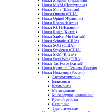
Ножи Magnum (Германия)
Ножи MAM (Португалия)
Ножи Mora (Швеция)
Ножи Ontario (США)
Ножи Opinel (Франция)
Ножи Roxon (Китай)
Ножи RUI (Испания)
Ножи Ruike (Китай)
Ножи SanRenMu (Китай)
Ножи Schrade (США)
Ножи SOG (США)
Ножи Spyderco (США)
Ножи SRM (Китай)
Ножи Steel Will (США)
Ножи Tac-Force (Китай)
Ножи Кузница Семина (Россия)
Ножи Ножемир (Россия)
Автоматические
Балисонги
Керамбиты
Метательные
Многофункциональные
Ручной работы
Складные
Туристические