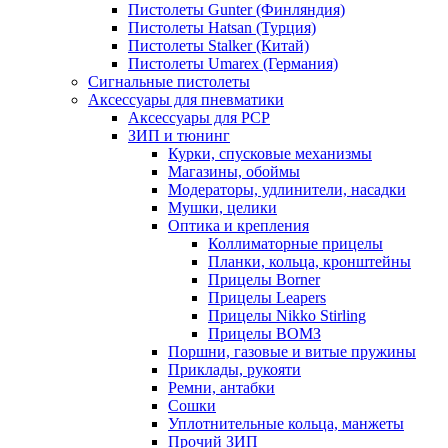
Пистолеты Gunter (Финляндия)
Пистолеты Hatsan (Турция)
Пистолеты Stalker (Китай)
Пистолеты Umarex (Германия)
Сигнальные пистолеты
Аксессуары для пневматики
Аксессуары для PCP
ЗИП и тюнинг
Курки, спусковые механизмы
Магазины, обоймы
Модераторы, удлинители, насадки
Мушки, целики
Оптика и крепления
Коллиматорные прицелы
Планки, кольца, кронштейны
Прицелы Borner
Прицелы Leapers
Прицелы Nikko Stirling
Прицелы ВОМЗ
Поршни, газовые и витые пружины
Приклады, рукояти
Ремни, антабки
Сошки
Уплотнительные кольца, манжеты
Прочий ЗИП