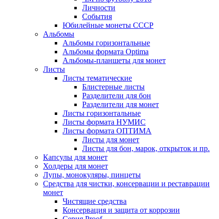
Личности
События
Юбилейные монеты СССР
Альбомы
Альбомы горизонтальные
Альбомы формата Optima
Альбомы-планшеты для монет
Листы
Листы тематические
Блистерные листы
Разделители для бон
Разделители для монет
Листы горизонтальные
Листы формата НУМИС
Листы формата ОПТИМА
Листы для монет
Листы для бон, марок, открыток и пр.
Капсулы для монет
Холдеры для монет
Лупы, монокуляры, пинцеты
Средства для чистки, консервации и реставрации
монет
Чистящие средства
Консервация и защита от коррозии
Серия Proof