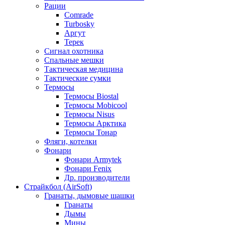
Рации
Comrade
Turbosky
Аргут
Терек
Сигнал охотника
Спальные мешки
Тактическая медицина
Тактические сумки
Термосы
Термосы Biostal
Термосы Mobicool
Термосы Nisus
Термосы Арктика
Термосы Тонар
Фляги, котелки
Фонари
Фонари Armytek
Фонари Fenix
Др. производители
Страйкбол (AirSoft)
Гранаты, дымовые шашки
Гранаты
Дымы
Мины