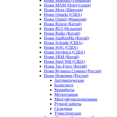
Ножи Magnum (Германия)
Ножи MAM (Португалия)
Ножи Mora (Швеция)
Ножи Ontario (США)
Ножи Opinel (Франция)
Ножи Roxon (Китай)
Ножи RUI (Испания)
Ножи Ruike (Китай)
Ножи SanRenMu (Китай)
Ножи Schrade (США)
Ножи SOG (США)
Ножи Spyderco (США)
Ножи SRM (Китай)
Ножи Steel Will (США)
Ножи Tac-Force (Китай)
Ножи Кузница Семина (Россия)
Ножи Ножемир (Россия)
Автоматические
Балисонги
Керамбиты
Метательные
Многофункциональные
Ручной работы
Складные
Туристические