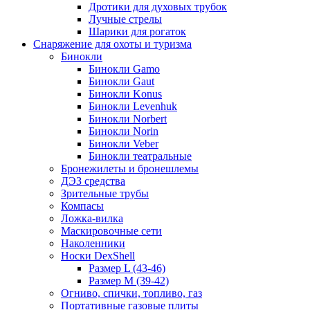
Дротики для духовых трубок
Лучные стрелы
Шарики для рогаток
Снаряжение для охоты и туризма
Бинокли
Бинокли Gamo
Бинокли Gaut
Бинокли Konus
Бинокли Levenhuk
Бинокли Norbert
Бинокли Norin
Бинокли Veber
Бинокли театральные
Бронежилеты и бронешлемы
ДЭЗ средства
Зрительные трубы
Компасы
Ложка-вилка
Маскировочные сети
Наколенники
Носки DexShell
Размер L (43-46)
Размер M (39-42)
Огниво, спички, топливо, газ
Портативные газовые плиты