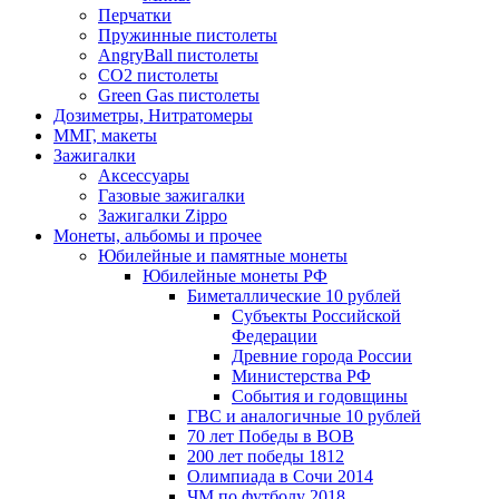
Перчатки
Пружинные пистолеты
AngryBall пистолеты
CO2 пистолеты
Green Gas пистолеты
Дозиметры, Нитратомеры
ММГ, макеты
Зажигалки
Аксессуары
Газовые зажигалки
Зажигалки Zippo
Монеты, альбомы и прочее
Юбилейные и памятные монеты
Юбилейные монеты РФ
Биметаллические 10 рублей
Субъекты Российской
Федерации
Древние города России
Министерства РФ
События и годовщины
ГВС и аналогичные 10 рублей
70 лет Победы в ВОВ
200 лет победы 1812
Олимпиада в Сочи 2014
ЧМ по футболу 2018