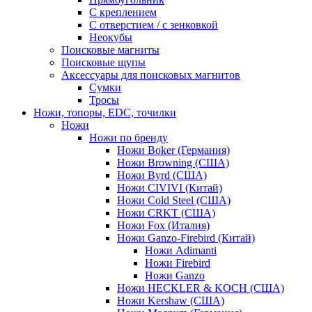
С креплением
С отверстием / с зенковкой
Неокубы
Поисковые магниты
Поисковые щупы
Аксессуары для поисковых магнитов
Сумки
Тросы
Ножи, топоры, EDC, точилки
Ножи
Ножи по бренду
Ножи Boker (Германия)
Ножи Browning (США)
Ножи Byrd (США)
Ножи CIVIVI (Китай)
Ножи Cold Steel (США)
Ножи CRKT (США)
Ножи Fox (Италия)
Ножи Ganzo-Firebird (Китай)
Ножи Adimanti
Ножи Firebird
Ножи Ganzo
Ножи HECKLER & KOCH (США)
Ножи Kershaw (США)