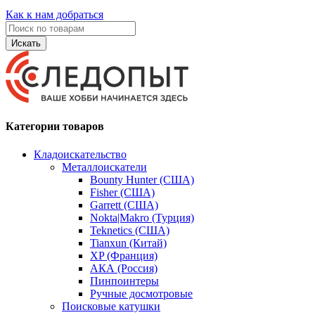
Как к нам добраться
Искать
Категории товаров
Кладоискательство
Металлоискатели
Bounty Hunter (США)
Fisher (США)
Garrett (США)
Nokta|Makro (Турция)
Teknetics (США)
Tianxun (Китай)
XP (Франция)
АКА (Россия)
Пинпоинтеры
Ручные досмотровые
Поисковые катушки