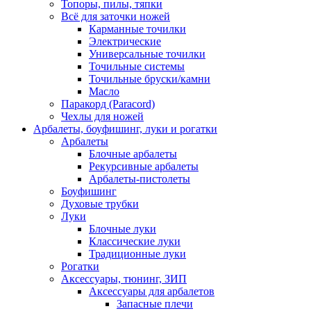
Топоры, пилы, тяпки
Всё для заточки ножей
Карманные точилки
Электрические
Универсальные точилки
Точильные системы
Точильные бруски/камни
Масло
Паракорд (Paracord)
Чехлы для ножей
Арбалеты, боуфишинг, луки и рогатки
Арбалеты
Блочные арбалеты
Рекурсивные арбалеты
Арбалеты-пистолеты
Боуфишинг
Духовые трубки
Луки
Блочные луки
Классические луки
Традиционные луки
Рогатки
Аксессуары, тюнинг, ЗИП
Аксессуары для арбалетов
Запасные плечи