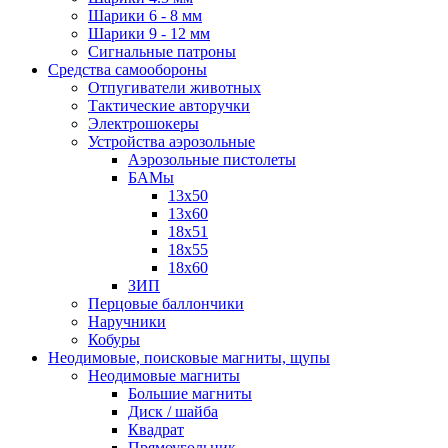
Шарики 6 - 8 мм
Шарики 9 - 12 мм
Сигнальные патроны
Средства самообороны
Отпугиватели животных
Тактические авторучки
Электрошокеры
Устройства аэрозольные
Аэрозольные пистолеты
БАМы
13х50
13х60
18х51
18х55
18х60
ЗИП
Перцовые баллончики
Наручники
Кобуры
Неодимовые, поисковые магниты, щупы
Неодимовые магниты
Большие магниты
Диск / шайба
Квадрат
Прямоугольник