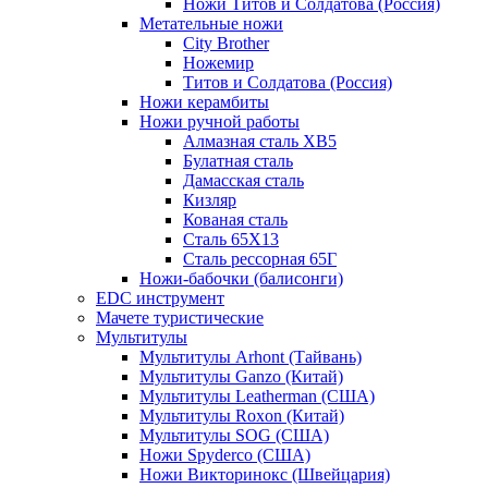
Ножи Титов и Солдатова (Россия)
Метательные ножи
City Brother
Ножемир
Титов и Солдатова (Россия)
Ножи керамбиты
Ножи ручной работы
Алмазная сталь ХВ5
Булатная сталь
Дамасская сталь
Кизляр
Кованая сталь
Сталь 65Х13
Сталь рессорная 65Г
Ножи-бабочки (балисонги)
EDC инструмент
Мачете туристические
Мультитулы
Мультитулы Arhont (Тайвань)
Мультитулы Ganzo (Китай)
Мультитулы Leatherman (США)
Мультитулы Roxon (Китай)
Мультитулы SOG (США)
Ножи Spyderco (США)
Ножи Викторинокс (Швейцария)