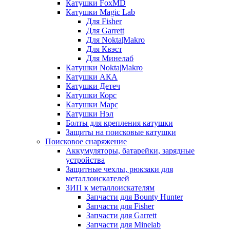
Катушки FoxMD
Катушки Magic Lab
Для Fisher
Для Garrett
Для Nokta|Makro
Для Квэст
Для Минелаб
Катушки Nokta|Makro
Катушки АКА
Катушки Детеч
Катушки Корс
Катушки Марс
Катушки Нэл
Болты для крепления катушки
Защиты на поисковые катушки
Поисковое снаряжение
Аккумуляторы, батарейки, зарядные
устройства
Защитные чехлы, рюкзаки для
металлоискателей
ЗИП к металлоискателям
Запчасти для Bounty Hunter
Запчасти для Fisher
Запчасти для Garrett
Запчасти для Minelab