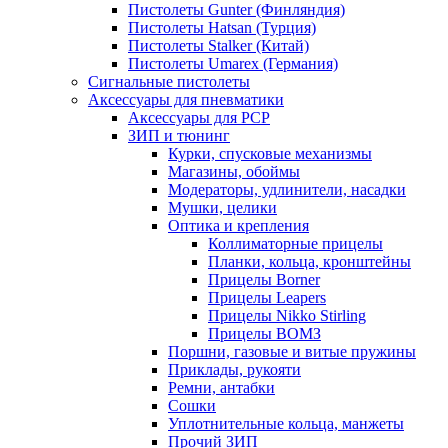
Пистолеты Gunter (Финляндия)
Пистолеты Hatsan (Турция)
Пистолеты Stalker (Китай)
Пистолеты Umarex (Германия)
Сигнальные пистолеты
Аксессуары для пневматики
Аксессуары для PCP
ЗИП и тюнинг
Курки, спусковые механизмы
Магазины, обоймы
Модераторы, удлинители, насадки
Мушки, целики
Оптика и крепления
Коллиматорные прицелы
Планки, кольца, кронштейны
Прицелы Borner
Прицелы Leapers
Прицелы Nikko Stirling
Прицелы ВОМЗ
Поршни, газовые и витые пружины
Приклады, рукояти
Ремни, антабки
Сошки
Уплотнительные кольца, манжеты
Прочий ЗИП