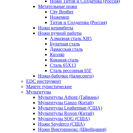
Ножи Титов и Солдатова (Россия)
Метательные ножи
City Brother
Ножемир
Титов и Солдатова (Россия)
Ножи керамбиты
Ножи ручной работы
Алмазная сталь ХВ5
Булатная сталь
Дамасская сталь
Кизляр
Кованая сталь
Сталь 65Х13
Сталь рессорная 65Г
Ножи-бабочки (балисонги)
EDC инструмент
Мачете туристические
Мультитулы
Мультитулы Arhont (Тайвань)
Мультитулы Ganzo (Китай)
Мультитулы Leatherman (США)
Мультитулы Roxon (Китай)
Мультитулы SOG (США)
Ножи Spyderco (США)
Ножи Викторинокс (Швейцария)