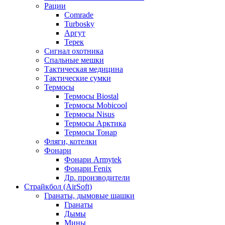
Рации
Comrade
Turbosky
Аргут
Терек
Сигнал охотника
Спальные мешки
Тактическая медицина
Тактические сумки
Термосы
Термосы Biostal
Термосы Mobicool
Термосы Nisus
Термосы Арктика
Термосы Тонар
Фляги, котелки
Фонари
Фонари Armytek
Фонари Fenix
Др. производители
Страйкбол (AirSoft)
Гранаты, дымовые шашки
Гранаты
Дымы
Мины