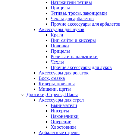
Натяжители тетивы
Прицелы
Тетивы, тросы, законцовки
Чехлы для арбалетов
Прочие аксессуары для арбалетов
Аксессуары для луков
Краги
Пип-сайты и киссеры
Полочки
Прицелы
Релизы и напальчники
Чехлы
Прочие аксессуары для луков
Аксессуары для рогаток
Воск, смазка
Киверы, колчаны
Мишени, щиты
Дротики, Стрелы, Шары
Аксессуары для стрел
Выниматели
Инсерты
Наконечники
Оперение
Хвостовики
Арбалетные стрелы