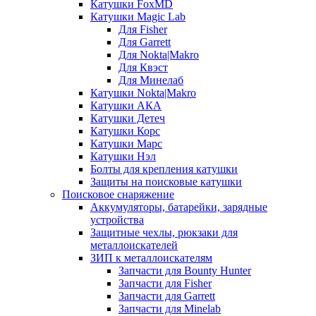
Катушки FoxMD
Катушки Magic Lab
Для Fisher
Для Garrett
Для Nokta|Makro
Для Квэст
Для Минелаб
Катушки Nokta|Makro
Катушки АКА
Катушки Детеч
Катушки Корс
Катушки Марс
Катушки Нэл
Болты для крепления катушки
Защиты на поисковые катушки
Поисковое снаряжение
Аккумуляторы, батарейки, зарядные
устройства
Защитные чехлы, рюкзаки для
металлоискателей
ЗИП к металлоискателям
Запчасти для Bounty Hunter
Запчасти для Fisher
Запчасти для Garrett
Запчасти для Minelab