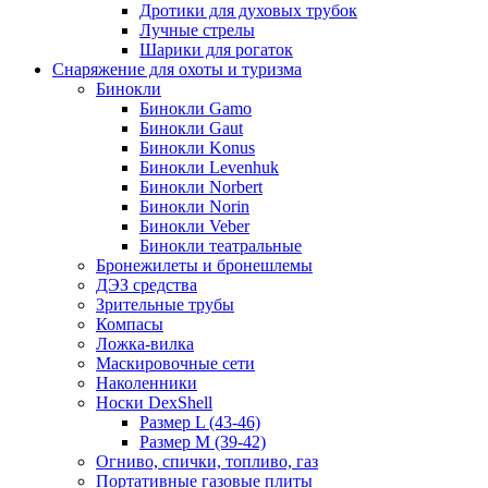
Дротики для духовых трубок
Лучные стрелы
Шарики для рогаток
Снаряжение для охоты и туризма
Бинокли
Бинокли Gamo
Бинокли Gaut
Бинокли Konus
Бинокли Levenhuk
Бинокли Norbert
Бинокли Norin
Бинокли Veber
Бинокли театральные
Бронежилеты и бронешлемы
ДЭЗ средства
Зрительные трубы
Компасы
Ложка-вилка
Маскировочные сети
Наколенники
Носки DexShell
Размер L (43-46)
Размер M (39-42)
Огниво, спички, топливо, газ
Портативные газовые плиты