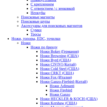
С креплением
С отверстием / с зенковкой
Неокубы
Поисковые магниты
Поисковые щупы
Аксессуары для поисковых магнитов
Сумки
Тросы
Ножи, топоры, EDC, точилки
Ножи
Ножи по бренду
Ножи Boker (Германия)
Ножи Browning (США)
Ножи Byrd (США)
Ножи CIVIVI (Китай)
Ножи Cold Steel (США)
Ножи CRKT (США)
Ножи Fox (Италия)
Ножи Ganzo-Firebird (Китай)
Ножи Adimanti
Ножи Firebird
Ножи Ganzo
Ножи HECKLER & KOCH (США)
Ножи Kershaw (США)