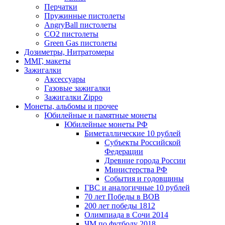
Перчатки
Пружинные пистолеты
AngryBall пистолеты
CO2 пистолеты
Green Gas пистолеты
Дозиметры, Нитратомеры
ММГ, макеты
Зажигалки
Аксессуары
Газовые зажигалки
Зажигалки Zippo
Монеты, альбомы и прочее
Юбилейные и памятные монеты
Юбилейные монеты РФ
Биметаллические 10 рублей
Субъекты Российской
Федерации
Древние города России
Министерства РФ
События и годовщины
ГВС и аналогичные 10 рублей
70 лет Победы в ВОВ
200 лет победы 1812
Олимпиада в Сочи 2014
ЧМ по футболу 2018