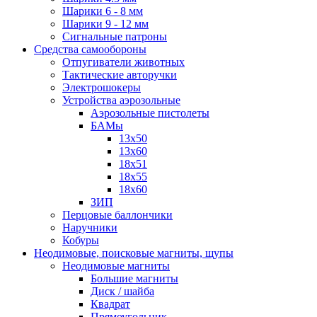
Шарики 6 - 8 мм
Шарики 9 - 12 мм
Сигнальные патроны
Средства самообороны
Отпугиватели животных
Тактические авторучки
Электрошокеры
Устройства аэрозольные
Аэрозольные пистолеты
БАМы
13х50
13х60
18х51
18х55
18х60
ЗИП
Перцовые баллончики
Наручники
Кобуры
Неодимовые, поисковые магниты, щупы
Неодимовые магниты
Большие магниты
Диск / шайба
Квадрат
Прямоугольник