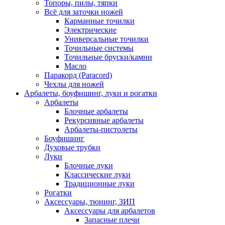
Топоры, пилы, тяпки
Всё для заточки ножей
Карманные точилки
Электрические
Универсальные точилки
Точильные системы
Точильные бруски/камни
Масло
Паракорд (Paracord)
Чехлы для ножей
Арбалеты, боуфишинг, луки и рогатки
Арбалеты
Блочные арбалеты
Рекурсивные арбалеты
Арбалеты-пистолеты
Боуфишинг
Духовые трубки
Луки
Блочные луки
Классические луки
Традиционные луки
Рогатки
Аксессуары, тюнинг, ЗИП
Аксессуары для арбалетов
Запасные плечи