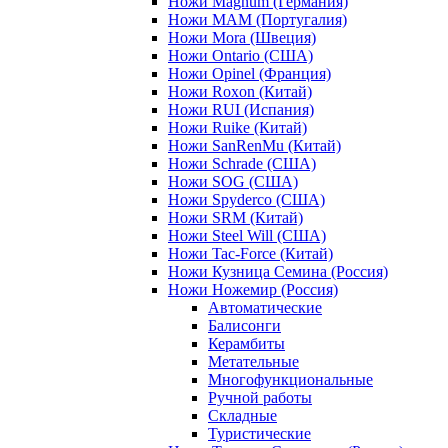
Ножи Magnum (Германия)
Ножи MAM (Португалия)
Ножи Mora (Швеция)
Ножи Ontario (США)
Ножи Opinel (Франция)
Ножи Roxon (Китай)
Ножи RUI (Испания)
Ножи Ruike (Китай)
Ножи SanRenMu (Китай)
Ножи Schrade (США)
Ножи SOG (США)
Ножи Spyderco (США)
Ножи SRM (Китай)
Ножи Steel Will (США)
Ножи Tac-Force (Китай)
Ножи Кузница Семина (Россия)
Ножи Ножемир (Россия)
Автоматические
Балисонги
Керамбиты
Метательные
Многофункциональные
Ручной работы
Складные
Туристические