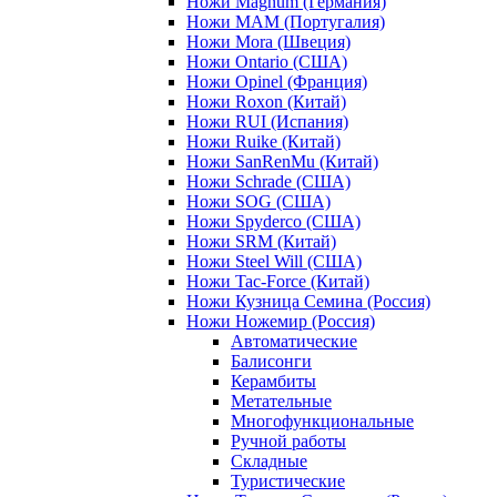
Ножи Magnum (Германия)
Ножи MAM (Португалия)
Ножи Mora (Швеция)
Ножи Ontario (США)
Ножи Opinel (Франция)
Ножи Roxon (Китай)
Ножи RUI (Испания)
Ножи Ruike (Китай)
Ножи SanRenMu (Китай)
Ножи Schrade (США)
Ножи SOG (США)
Ножи Spyderco (США)
Ножи SRM (Китай)
Ножи Steel Will (США)
Ножи Tac-Force (Китай)
Ножи Кузница Семина (Россия)
Ножи Ножемир (Россия)
Автоматические
Балисонги
Керамбиты
Метательные
Многофункциональные
Ручной работы
Складные
Туристические