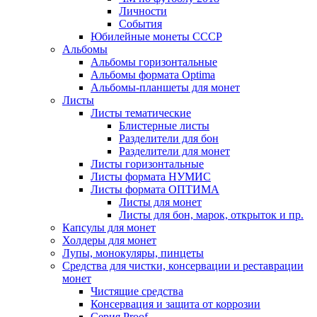
Личности
События
Юбилейные монеты СССР
Альбомы
Альбомы горизонтальные
Альбомы формата Optima
Альбомы-планшеты для монет
Листы
Листы тематические
Блистерные листы
Разделители для бон
Разделители для монет
Листы горизонтальные
Листы формата НУМИС
Листы формата ОПТИМА
Листы для монет
Листы для бон, марок, открыток и пр.
Капсулы для монет
Холдеры для монет
Лупы, монокуляры, пинцеты
Средства для чистки, консервации и реставрации
монет
Чистящие средства
Консервация и защита от коррозии
Серия Proof