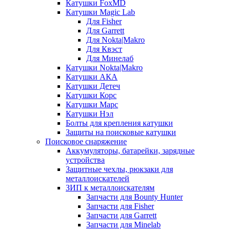
Катушки FoxMD
Катушки Magic Lab
Для Fisher
Для Garrett
Для Nokta|Makro
Для Квэст
Для Минелаб
Катушки Nokta|Makro
Катушки АКА
Катушки Детеч
Катушки Корс
Катушки Марс
Катушки Нэл
Болты для крепления катушки
Защиты на поисковые катушки
Поисковое снаряжение
Аккумуляторы, батарейки, зарядные
устройства
Защитные чехлы, рюкзаки для
металлоискателей
ЗИП к металлоискателям
Запчасти для Bounty Hunter
Запчасти для Fisher
Запчасти для Garrett
Запчасти для Minelab