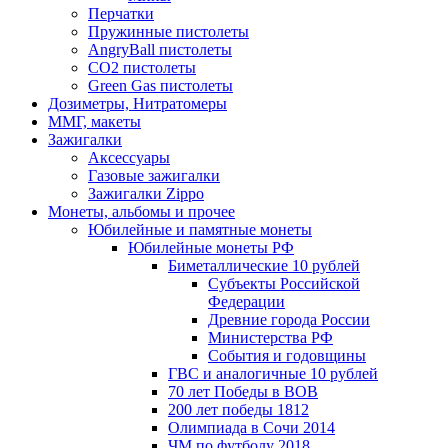
Перчатки
Пружинные пистолеты
AngryBall пистолеты
CO2 пистолеты
Green Gas пистолеты
Дозиметры, Нитратомеры
ММГ, макеты
Зажигалки
Аксессуары
Газовые зажигалки
Зажигалки Zippo
Монеты, альбомы и прочее
Юбилейные и памятные монеты
Юбилейные монеты РФ
Биметаллические 10 рублей
Субъекты Российской
Федерации
Древние города России
Министерства РФ
События и годовщины
ГВС и аналогичные 10 рублей
70 лет Победы в ВОВ
200 лет победы 1812
Олимпиада в Сочи 2014
ЧМ по футболу 2018