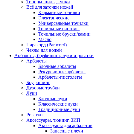
Топоры, пилы, тяпки
Всё для заточки ножей
Карманные точилки
Электрические
Универсальные точилки
Точильные системы
Точильные бруски/камни
Масло
Паракорд (Paracord)
Чехлы для ножей
Арбалеты, боуфишинг, луки и рогатки
Арбалеты
Блочные арбалеты
Рекурсивные арбалеты
Арбалеты-пистолеты
Боуфишинг
Духовые трубки
Луки
Блочные луки
Классические луки
Традиционные луки
Рогатки
Аксессуары, тюнинг, ЗИП
Аксессуары для арбалетов
Запасные плечи