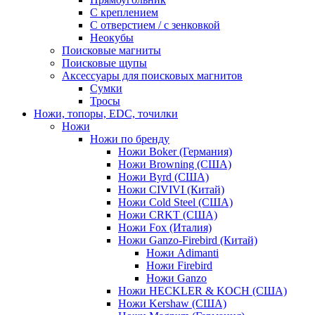
С креплением
С отверстием / с зенковкой
Неокубы
Поисковые магниты
Поисковые щупы
Аксессуары для поисковых магнитов
Сумки
Тросы
Ножи, топоры, EDC, точилки
Ножи
Ножи по бренду
Ножи Boker (Германия)
Ножи Browning (США)
Ножи Byrd (США)
Ножи CIVIVI (Китай)
Ножи Cold Steel (США)
Ножи CRKT (США)
Ножи Fox (Италия)
Ножи Ganzo-Firebird (Китай)
Ножи Adimanti
Ножи Firebird
Ножи Ganzo
Ножи HECKLER & KOCH (США)
Ножи Kershaw (США)