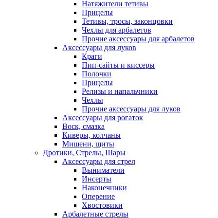
Натяжители тетивы
Прицелы
Тетивы, тросы, законцовки
Чехлы для арбалетов
Прочие аксессуары для арбалетов
Аксессуары для луков
Краги
Пип-сайты и киссеры
Полочки
Прицелы
Релизы и напальчники
Чехлы
Прочие аксессуары для луков
Аксессуары для рогаток
Воск, смазка
Киверы, колчаны
Мишени, щиты
Дротики, Стрелы, Шары
Аксессуары для стрел
Выниматели
Инсерты
Наконечники
Оперение
Хвостовики
Арбалетные стрелы