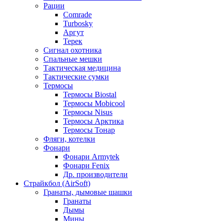
Рации
Comrade
Turbosky
Аргут
Терек
Сигнал охотника
Спальные мешки
Тактическая медицина
Тактические сумки
Термосы
Термосы Biostal
Термосы Mobicool
Термосы Nisus
Термосы Арктика
Термосы Тонар
Фляги, котелки
Фонари
Фонари Armytek
Фонари Fenix
Др. производители
Страйкбол (AirSoft)
Гранаты, дымовые шашки
Гранаты
Дымы
Мины