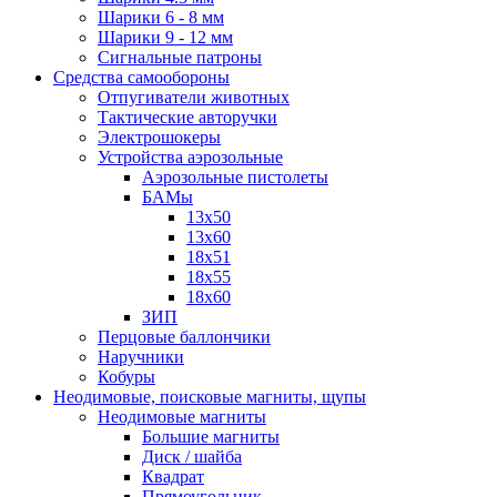
Шарики 6 - 8 мм
Шарики 9 - 12 мм
Сигнальные патроны
Средства самообороны
Отпугиватели животных
Тактические авторучки
Электрошокеры
Устройства аэрозольные
Аэрозольные пистолеты
БАМы
13х50
13х60
18х51
18х55
18х60
ЗИП
Перцовые баллончики
Наручники
Кобуры
Неодимовые, поисковые магниты, щупы
Неодимовые магниты
Большие магниты
Диск / шайба
Квадрат
Прямоугольник