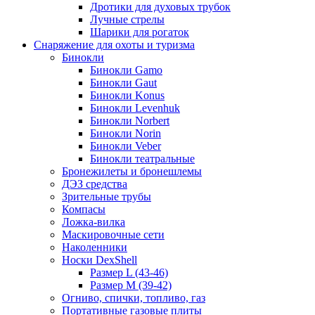
Дротики для духовых трубок
Лучные стрелы
Шарики для рогаток
Снаряжение для охоты и туризма
Бинокли
Бинокли Gamo
Бинокли Gaut
Бинокли Konus
Бинокли Levenhuk
Бинокли Norbert
Бинокли Norin
Бинокли Veber
Бинокли театральные
Бронежилеты и бронешлемы
ДЭЗ средства
Зрительные трубы
Компасы
Ложка-вилка
Маскировочные сети
Наколенники
Носки DexShell
Размер L (43-46)
Размер M (39-42)
Огниво, спички, топливо, газ
Портативные газовые плиты