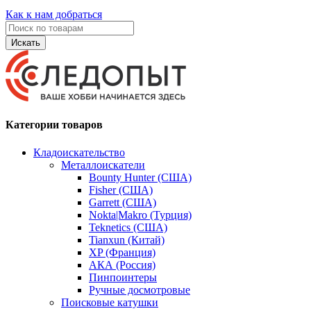
Как к нам добраться
Искать
Категории товаров
Кладоискательство
Металлоискатели
Bounty Hunter (США)
Fisher (США)
Garrett (США)
Nokta|Makro (Турция)
Teknetics (США)
Tianxun (Китай)
XP (Франция)
АКА (Россия)
Пинпоинтеры
Ручные досмотровые
Поисковые катушки