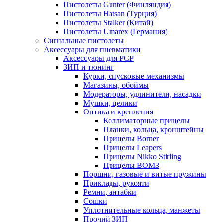
Пистолеты Gunter (Финляндия)
Пистолеты Hatsan (Турция)
Пистолеты Stalker (Китай)
Пистолеты Umarex (Германия)
Сигнальные пистолеты
Аксессуары для пневматики
Аксессуары для PCP
ЗИП и тюнинг
Курки, спусковые механизмы
Магазины, обоймы
Модераторы, удлинители, насадки
Мушки, целики
Оптика и крепления
Коллиматорные прицелы
Планки, кольца, кронштейны
Прицелы Borner
Прицелы Leapers
Прицелы Nikko Stirling
Прицелы ВОМЗ
Поршни, газовые и витые пружины
Приклады, рукояти
Ремни, антабки
Сошки
Уплотнительные кольца, манжеты
Прочий ЗИП