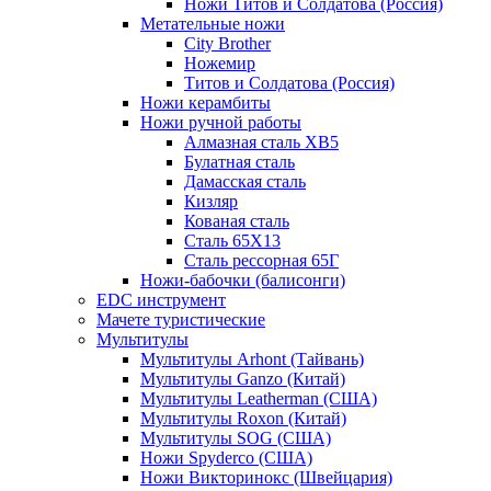
Ножи Титов и Солдатова (Россия)
Метательные ножи
City Brother
Ножемир
Титов и Солдатова (Россия)
Ножи керамбиты
Ножи ручной работы
Алмазная сталь ХВ5
Булатная сталь
Дамасская сталь
Кизляр
Кованая сталь
Сталь 65Х13
Сталь рессорная 65Г
Ножи-бабочки (балисонги)
EDC инструмент
Мачете туристические
Мультитулы
Мультитулы Arhont (Тайвань)
Мультитулы Ganzo (Китай)
Мультитулы Leatherman (США)
Мультитулы Roxon (Китай)
Мультитулы SOG (США)
Ножи Spyderco (США)
Ножи Викторинокс (Швейцария)