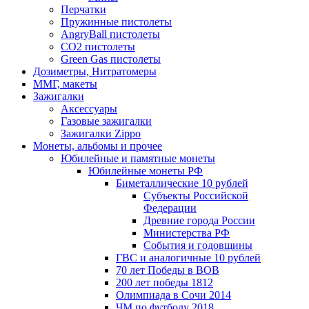
Перчатки
Пружинные пистолеты
AngryBall пистолеты
CO2 пистолеты
Green Gas пистолеты
Дозиметры, Нитратомеры
ММГ, макеты
Зажигалки
Аксессуары
Газовые зажигалки
Зажигалки Zippo
Монеты, альбомы и прочее
Юбилейные и памятные монеты
Юбилейные монеты РФ
Биметаллические 10 рублей
Субъекты Российской
Федерации
Древние города России
Министерства РФ
События и годовщины
ГВС и аналогичные 10 рублей
70 лет Победы в ВОВ
200 лет победы 1812
Олимпиада в Сочи 2014
ЧМ по футболу 2018