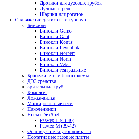
Дротики для духовых трубок
Лучные стрелы
Шарики для рогаток
Снаряжение для охоты и туризма
Бинокли
Бинокли Gamo
Бинокли Gaut
Бинокли Konus
Бинокли Levenhuk
Бинокли Norbert
Бинокли Norin
Бинокли Veber
Бинокли театральные
Бронежилеты и бронешлемы
ДЭЗ средства
Зрительные трубы
Компасы
Ложка-вилка
Маскировочные сети
Наколенники
Носки DexShell
Размер L (43-46)
Размер M (39-42)
Огниво, спички, топливо, газ
Портативные газовые плиты