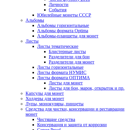
Личности
События
Юбилейные монеты СССР
Альбомы
Альбомы горизонтальные
Альбомы формата Optima
Альбомы-планшеты для монет
Листы
Листы тематические
Блистерные листы
Разделители для бон
Разделители для монет
Листы горизонтальные
Листы формата НУМИС
Листы формата ОПТИМА
Листы для монет
Листы для бон, марок, открыток и пр.
Капсулы для монет
Холдеры для монет
Лупы, монокуляры, пинцеты
Средства для чистки, консервации и реставрации
монет
Чистящие средства
Консервация и защита от коррозии
Серия Proof