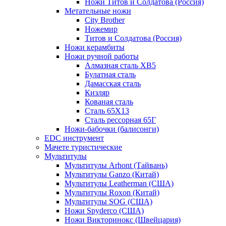
Ножи Титов и Солдатова (Россия)
Метательные ножи
City Brother
Ножемир
Титов и Солдатова (Россия)
Ножи керамбиты
Ножи ручной работы
Алмазная сталь ХВ5
Булатная сталь
Дамасская сталь
Кизляр
Кованая сталь
Сталь 65Х13
Сталь рессорная 65Г
Ножи-бабочки (балисонги)
EDC инструмент
Мачете туристические
Мультитулы
Мультитулы Arhont (Тайвань)
Мультитулы Ganzo (Китай)
Мультитулы Leatherman (США)
Мультитулы Roxon (Китай)
Мультитулы SOG (США)
Ножи Spyderco (США)
Ножи Викторинокс (Швейцария)