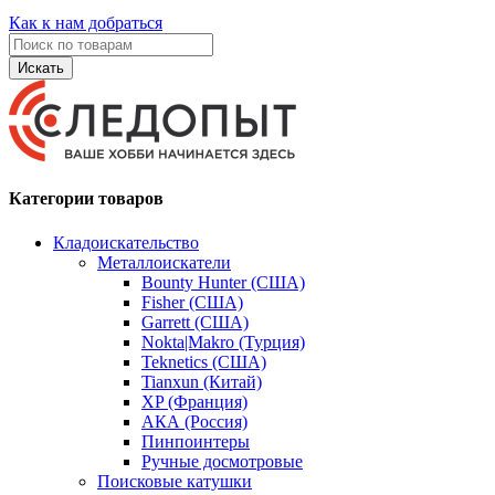
Как к нам добраться
Искать
Категории товаров
Кладоискательство
Металлоискатели
Bounty Hunter (США)
Fisher (США)
Garrett (США)
Nokta|Makro (Турция)
Teknetics (США)
Tianxun (Китай)
XP (Франция)
АКА (Россия)
Пинпоинтеры
Ручные досмотровые
Поисковые катушки