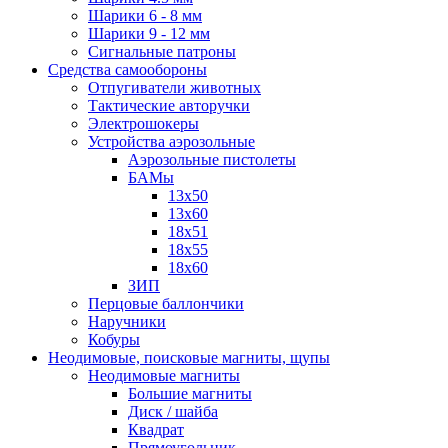
Шарики 6 - 8 мм
Шарики 9 - 12 мм
Сигнальные патроны
Средства самообороны
Отпугиватели животных
Тактические авторучки
Электрошокеры
Устройства аэрозольные
Аэрозольные пистолеты
БАМы
13х50
13х60
18х51
18х55
18х60
ЗИП
Перцовые баллончики
Наручники
Кобуры
Неодимовые, поисковые магниты, щупы
Неодимовые магниты
Большие магниты
Диск / шайба
Квадрат
Прямоугольник