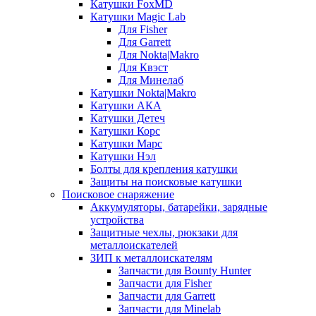
Катушки FoxMD
Катушки Magic Lab
Для Fisher
Для Garrett
Для Nokta|Makro
Для Квэст
Для Минелаб
Катушки Nokta|Makro
Катушки АКА
Катушки Детеч
Катушки Корс
Катушки Марс
Катушки Нэл
Болты для крепления катушки
Защиты на поисковые катушки
Поисковое снаряжение
Аккумуляторы, батарейки, зарядные
устройства
Защитные чехлы, рюкзаки для
металлоискателей
ЗИП к металлоискателям
Запчасти для Bounty Hunter
Запчасти для Fisher
Запчасти для Garrett
Запчасти для Minelab