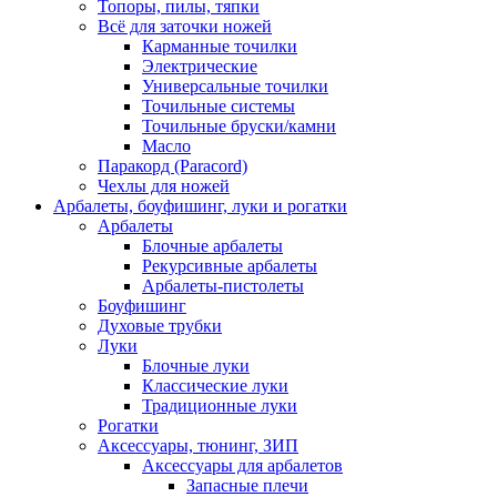
Топоры, пилы, тяпки
Всё для заточки ножей
Карманные точилки
Электрические
Универсальные точилки
Точильные системы
Точильные бруски/камни
Масло
Паракорд (Paracord)
Чехлы для ножей
Арбалеты, боуфишинг, луки и рогатки
Арбалеты
Блочные арбалеты
Рекурсивные арбалеты
Арбалеты-пистолеты
Боуфишинг
Духовые трубки
Луки
Блочные луки
Классические луки
Традиционные луки
Рогатки
Аксессуары, тюнинг, ЗИП
Аксессуары для арбалетов
Запасные плечи