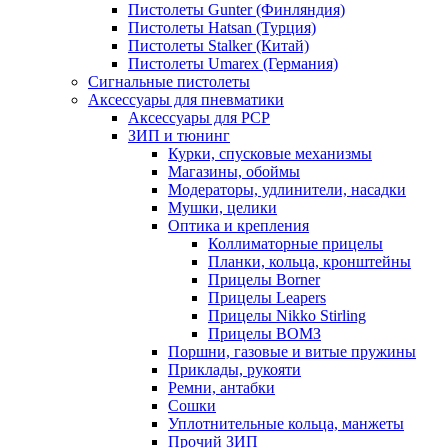
Пистолеты Gunter (Финляндия)
Пистолеты Hatsan (Турция)
Пистолеты Stalker (Китай)
Пистолеты Umarex (Германия)
Сигнальные пистолеты
Аксессуары для пневматики
Аксессуары для PCP
ЗИП и тюнинг
Курки, спусковые механизмы
Магазины, обоймы
Модераторы, удлинители, насадки
Мушки, целики
Оптика и крепления
Коллиматорные прицелы
Планки, кольца, кронштейны
Прицелы Borner
Прицелы Leapers
Прицелы Nikko Stirling
Прицелы ВОМЗ
Поршни, газовые и витые пружины
Приклады, рукояти
Ремни, антабки
Сошки
Уплотнительные кольца, манжеты
Прочий ЗИП