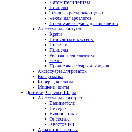
Натяжители тетивы
Прицелы
Тетивы, тросы, законцовки
Чехлы для арбалетов
Прочие аксессуары для арбалетов
Аксессуары для луков
Краги
Пип-сайты и киссеры
Полочки
Прицелы
Релизы и напальчники
Чехлы
Прочие аксессуары для луков
Аксессуары для рогаток
Воск, смазка
Киверы, колчаны
Мишени, щиты
Дротики, Стрелы, Шары
Аксессуары для стрел
Выниматели
Инсерты
Наконечники
Оперение
Хвостовики
Арбалетные стрелы