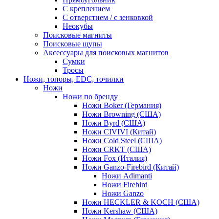
С креплением
С отверстием / с зенковкой
Неокубы
Поисковые магниты
Поисковые щупы
Аксессуары для поисковых магнитов
Сумки
Тросы
Ножи, топоры, EDC, точилки
Ножи
Ножи по бренду
Ножи Boker (Германия)
Ножи Browning (США)
Ножи Byrd (США)
Ножи CIVIVI (Китай)
Ножи Cold Steel (США)
Ножи CRKT (США)
Ножи Fox (Италия)
Ножи Ganzo-Firebird (Китай)
Ножи Adimanti
Ножи Firebird
Ножи Ganzo
Ножи HECKLER & KOCH (США)
Ножи Kershaw (США)