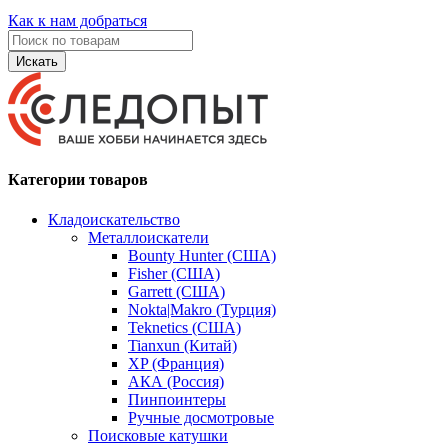
Как к нам добраться
Искать
Категории товаров
Кладоискательство
Металлоискатели
Bounty Hunter (США)
Fisher (США)
Garrett (США)
Nokta|Makro (Турция)
Teknetics (США)
Tianxun (Китай)
XP (Франция)
АКА (Россия)
Пинпоинтеры
Ручные досмотровые
Поисковые катушки