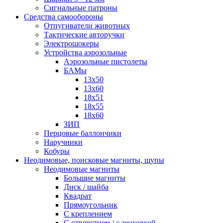
Сигнальные патроны
Средства самообороны
Отпугиватели животных
Тактические авторучки
Электрошокеры
Устройства аэрозольные
Аэрозольные пистолеты
БАМы
13х50
13х60
18х51
18х55
18х60
ЗИП
Перцовые баллончики
Наручники
Кобуры
Неодимовые, поисковые магниты, щупы
Неодимовые магниты
Большие магниты
Диск / шайба
Квадрат
Прямоугольник
С креплением
С отверстием / с зенковкой