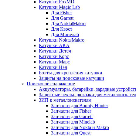
Катушки FoxMD
Катушки Magic Lab
Для Fisher
Для Garrett
Для Nokta|Makro
Для Квэст
Для Минелаб
Катушки Nokta|Makro
Катушки АКА
Катушки Детеч
Катушки Корс
Катушки Марс
Катушки Нэл
Болты для крепления катушки
Защиты на поисковые катушки
Поисковое снаряжение
Аккумуляторы, батарейки, зарядные устройст
Защитные чехлы, рюкзаки для металлоискате
ЗИП к металлоискателям
Запчасти для Bounty Hunter
Запчасти для Fisher
Запчасти для Garrett
Запчасти для Minelab
Запчасти для Nokta и Makro
Запчасти для Quest