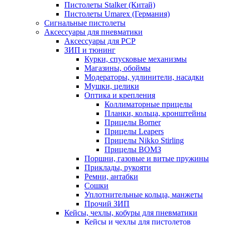
Пистолеты Stalker (Китай)
Пистолеты Umarex (Германия)
Сигнальные пистолеты
Аксессуары для пневматики
Аксессуары для PCP
ЗИП и тюнинг
Курки, спусковые механизмы
Магазины, обоймы
Модераторы, удлинители, насадки
Мушки, целики
Оптика и крепления
Коллиматорные прицелы
Планки, кольца, кронштейны
Прицелы Borner
Прицелы Leapers
Прицелы Nikko Stirling
Прицелы ВОМЗ
Поршни, газовые и витые пружины
Приклады, рукояти
Ремни, антабки
Сошки
Уплотнительные кольца, манжеты
Прочий ЗИП
Кейсы, чехлы, кобуры для пневматики
Кейсы и чехлы для пистолетов