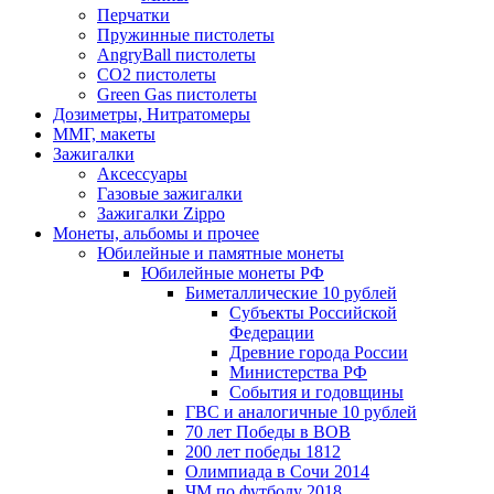
Перчатки
Пружинные пистолеты
AngryBall пистолеты
CO2 пистолеты
Green Gas пистолеты
Дозиметры, Нитратомеры
ММГ, макеты
Зажигалки
Аксессуары
Газовые зажигалки
Зажигалки Zippo
Монеты, альбомы и прочее
Юбилейные и памятные монеты
Юбилейные монеты РФ
Биметаллические 10 рублей
Субъекты Российской
Федерации
Древние города России
Министерства РФ
События и годовщины
ГВС и аналогичные 10 рублей
70 лет Победы в ВОВ
200 лет победы 1812
Олимпиада в Сочи 2014
ЧМ по футболу 2018