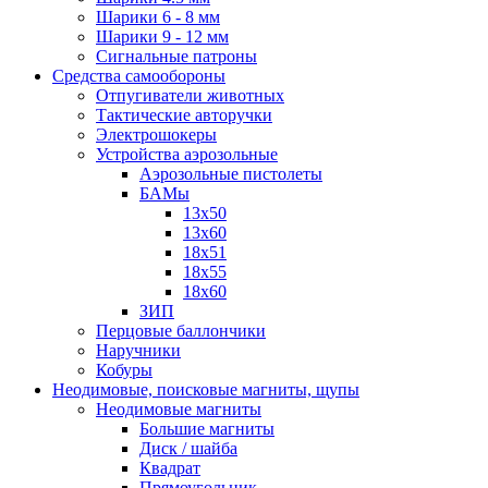
Шарики 6 - 8 мм
Шарики 9 - 12 мм
Сигнальные патроны
Средства самообороны
Отпугиватели животных
Тактические авторучки
Электрошокеры
Устройства аэрозольные
Аэрозольные пистолеты
БАМы
13х50
13х60
18х51
18х55
18х60
ЗИП
Перцовые баллончики
Наручники
Кобуры
Неодимовые, поисковые магниты, щупы
Неодимовые магниты
Большие магниты
Диск / шайба
Квадрат
Прямоугольник