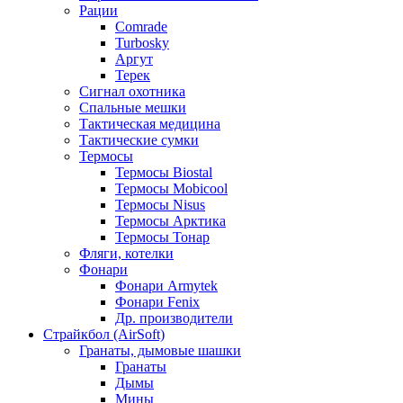
Рации
Comrade
Turbosky
Аргут
Терек
Сигнал охотника
Спальные мешки
Тактическая медицина
Тактические сумки
Термосы
Термосы Biostal
Термосы Mobicool
Термосы Nisus
Термосы Арктика
Термосы Тонар
Фляги, котелки
Фонари
Фонари Armytek
Фонари Fenix
Др. производители
Страйкбол (AirSoft)
Гранаты, дымовые шашки
Гранаты
Дымы
Мины