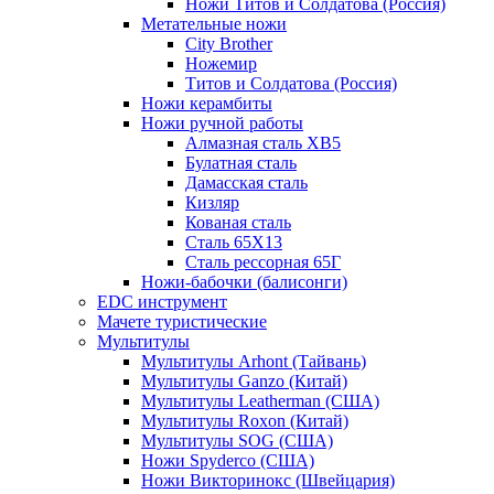
Ножи Титов и Солдатова (Россия)
Метательные ножи
City Brother
Ножемир
Титов и Солдатова (Россия)
Ножи керамбиты
Ножи ручной работы
Алмазная сталь ХВ5
Булатная сталь
Дамасская сталь
Кизляр
Кованая сталь
Сталь 65Х13
Сталь рессорная 65Г
Ножи-бабочки (балисонги)
EDC инструмент
Мачете туристические
Мультитулы
Мультитулы Arhont (Тайвань)
Мультитулы Ganzo (Китай)
Мультитулы Leatherman (США)
Мультитулы Roxon (Китай)
Мультитулы SOG (США)
Ножи Spyderco (США)
Ножи Викторинокс (Швейцария)