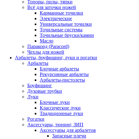
Топоры, пилы, тяпки
Всё для заточки ножей
Карманные точилки
Электрические
Универсальные точилки
Точильные системы
Точильные бруски/камни
Масло
Паракорд (Paracord)
Чехлы для ножей
Арбалеты, боуфишинг, луки и рогатки
Арбалеты
Блочные арбалеты
Рекурсивные арбалеты
Арбалеты-пистолеты
Боуфишинг
Духовые трубки
Луки
Блочные луки
Классические луки
Традиционные луки
Рогатки
Аксессуары, тюнинг, ЗИП
Аксессуары для арбалетов
Запасные плечи