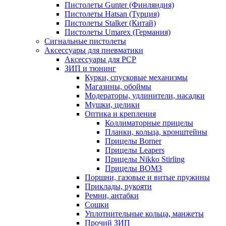
Пистолеты Gunter (Финляндия)
Пистолеты Hatsan (Турция)
Пистолеты Stalker (Китай)
Пистолеты Umarex (Германия)
Сигнальные пистолеты
Аксессуары для пневматики
Аксессуары для PCP
ЗИП и тюнинг
Курки, спусковые механизмы
Магазины, обоймы
Модераторы, удлинители, насадки
Мушки, целики
Оптика и крепления
Коллиматорные прицелы
Планки, кольца, кронштейны
Прицелы Borner
Прицелы Leapers
Прицелы Nikko Stirling
Прицелы ВОМЗ
Поршни, газовые и витые пружины
Приклады, рукояти
Ремни, антабки
Сошки
Уплотнительные кольца, манжеты
Прочий ЗИП