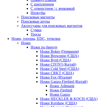
С креплением
С отверстием / с зенковкой
Неокубы
Поисковые магниты
Поисковые щупы
Аксессуары для поисковых магнитов
Сумки
Тросы
Ножи, топоры, EDC, точилки
Ножи
Ножи по бренду
Ножи Boker (Германия)
Ножи Browning (США)
Ножи Byrd (США)
Ножи CIVIVI (Китай)
Ножи Cold Steel (США)
Ножи CRKT (США)
Ножи Fox (Италия)
Ножи Ganzo-Firebird (Китай)
Ножи Adimanti
Ножи Firebird
Ножи Ganzo
Ножи HECKLER & KOCH (США)
Ножи Kershaw (США)