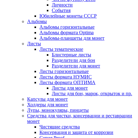
Личности
События
Юбилейные монеты СССР
Альбомы
Альбомы горизонтальные
Альбомы формата Optima
Альбомы-планшеты для монет
Листы
Листы тематические
Блистерные листы
Разделители для бон
Разделители для монет
Листы горизонтальные
Листы формата НУМИС
Листы формата ОПТИМА
Листы для монет
Листы для бон, марок, открыток и пр.
Капсулы для монет
Холдеры для монет
Лупы, монокуляры, пинцеты
Средства для чистки, консервации и реставрации
монет
Чистящие средства
Консервация и защита от коррозии
Серия Proof