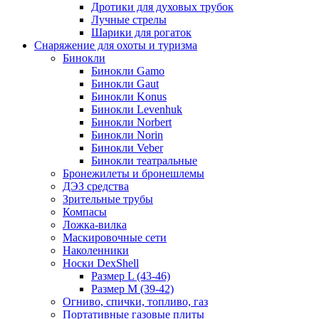
Дротики для духовых трубок
Лучные стрелы
Шарики для рогаток
Снаряжение для охоты и туризма
Бинокли
Бинокли Gamo
Бинокли Gaut
Бинокли Konus
Бинокли Levenhuk
Бинокли Norbert
Бинокли Norin
Бинокли Veber
Бинокли театральные
Бронежилеты и бронешлемы
ДЭЗ средства
Зрительные трубы
Компасы
Ложка-вилка
Маскировочные сети
Наколенники
Носки DexShell
Размер L (43-46)
Размер M (39-42)
Огниво, спички, топливо, газ
Портативные газовые плиты