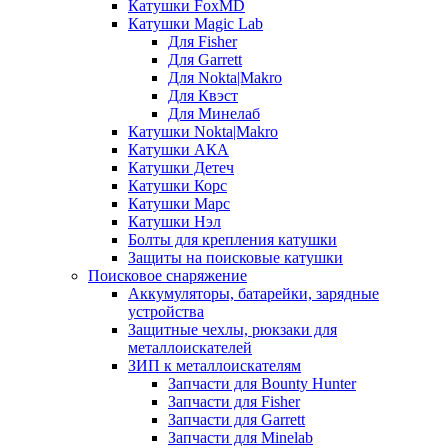
Катушки FoxMD
Катушки Magic Lab
Для Fisher
Для Garrett
Для Nokta|Makro
Для Квэст
Для Минелаб
Катушки Nokta|Makro
Катушки АКА
Катушки Детеч
Катушки Корс
Катушки Марс
Катушки Нэл
Болты для крепления катушки
Защиты на поисковые катушки
Поисковое снаряжение
Аккумуляторы, батарейки, зарядные
устройства
Защитные чехлы, рюкзаки для
металлоискателей
ЗИП к металлоискателям
Запчасти для Bounty Hunter
Запчасти для Fisher
Запчасти для Garrett
Запчасти для Minelab