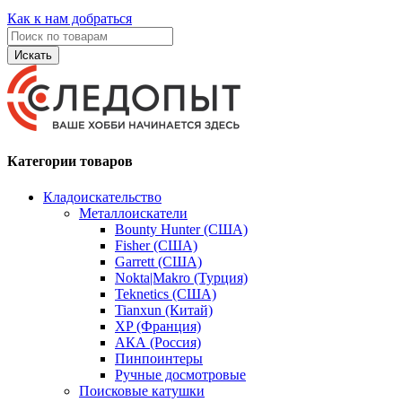
Как к нам добраться
Искать
Категории товаров
Кладоискательство
Металлоискатели
Bounty Hunter (США)
Fisher (США)
Garrett (США)
Nokta|Makro (Турция)
Teknetics (США)
Tianxun (Китай)
XP (Франция)
АКА (Россия)
Пинпоинтеры
Ручные досмотровые
Поисковые катушки