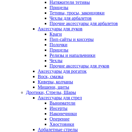
Натяжители тетивы
Прицелы
Тетивы, тросы, законцовки
Чехлы для арбалетов
Прочие аксессуары для арбалетов
Аксессуары для луков
Краги
Пип-сайты и киссеры
Полочки
Прицелы
Релизы и напальчники
Чехлы
Прочие аксессуары для луков
Аксессуары для рогаток
Воск, смазка
Киверы, колчаны
Мишени, щиты
Дротики, Стрелы, Шары
Аксессуары для стрел
Выниматели
Инсерты
Наконечники
Оперение
Хвостовики
Арбалетные стрелы