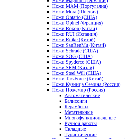
Ножи Magnum (Германия)
Ножи MAM (Португалия)
Ножи Mora (Швеция)
Ножи Ontario (США)
Ножи Opinel (Франция)
Ножи Roxon (Китай)
Ножи RUI (Испания)
Ножи Ruike (Китай)
Ножи SanRenMu (Китай)
Ножи Schrade (США)
Ножи SOG (США)
Ножи Spyderco (США)
Ножи SRM (Китай)
Ножи Steel Will (США)
Ножи Tac-Force (Китай)
Ножи Кузница Семина (Россия)
Ножи Ножемир (Россия)
Автоматические
Балисонги
Керамбиты
Метательные
Многофункциональные
Ручной работы
Складные
Туристические