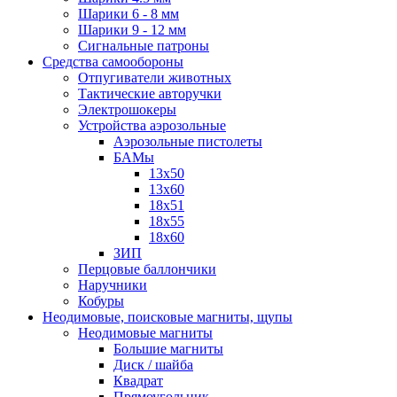
Шарики 6 - 8 мм
Шарики 9 - 12 мм
Сигнальные патроны
Средства самообороны
Отпугиватели животных
Тактические авторучки
Электрошокеры
Устройства аэрозольные
Аэрозольные пистолеты
БАМы
13х50
13х60
18х51
18х55
18х60
ЗИП
Перцовые баллончики
Наручники
Кобуры
Неодимовые, поисковые магниты, щупы
Неодимовые магниты
Большие магниты
Диск / шайба
Квадрат
Прямоугольник