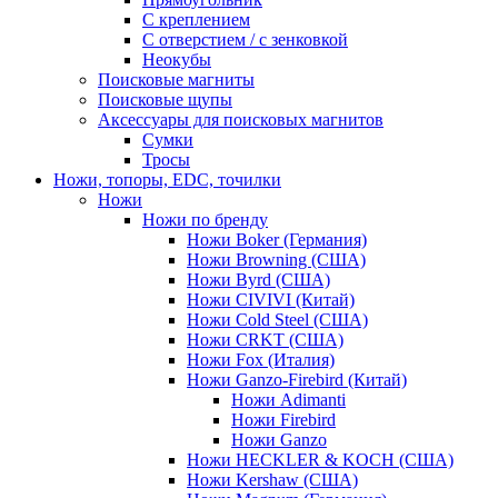
С креплением
С отверстием / с зенковкой
Неокубы
Поисковые магниты
Поисковые щупы
Аксессуары для поисковых магнитов
Сумки
Тросы
Ножи, топоры, EDC, точилки
Ножи
Ножи по бренду
Ножи Boker (Германия)
Ножи Browning (США)
Ножи Byrd (США)
Ножи CIVIVI (Китай)
Ножи Cold Steel (США)
Ножи CRKT (США)
Ножи Fox (Италия)
Ножи Ganzo-Firebird (Китай)
Ножи Adimanti
Ножи Firebird
Ножи Ganzo
Ножи HECKLER & KOCH (США)
Ножи Kershaw (США)