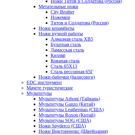
Ножи Титов и Солдатова (Россия)
Метательные ножи
City Brother
Ножемир
Титов и Солдатова (Россия)
Ножи керамбиты
Ножи ручной работы
Алмазная сталь ХВ5
Булатная сталь
Дамасская сталь
Кизляр
Кованая сталь
Сталь 65Х13
Сталь рессорная 65Г
Ножи-бабочки (балисонги)
EDC инструмент
Мачете туристические
Мультитулы
Мультитулы Arhont (Тайвань)
Мультитулы Ganzo (Китай)
Мультитулы Leatherman (США)
Мультитулы Roxon (Китай)
Мультитулы SOG (США)
Ножи Spyderco (США)
Ножи Викторинокс (Швейцария)