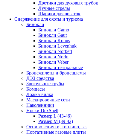
Дротики для духовых трубок
Лучные стрелы
Шарики для рогаток
Снаряжение для охоты и туризма
Бинокли
Бинокли Gamo
Бинокли Gaut
Бинокли Konus
Бинокли Levenhuk
Бинокли Norbert
Бинокли Norin
Бинокли Veber
Бинокли театральные
Бронежилеты и бронешлемы
ДЭЗ средства
Зрительные трубы
Компасы
Ложка-вилка
Маскировочные сети
Наколенники
Носки DexShell
Размер L (43-46)
Размер M (39-42)
Огниво, спички, топливо, газ
Портативные газовые плиты