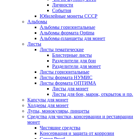
Личности
События
Юбилейные монеты СССР
Альбомы
Альбомы горизонтальные
Альбомы формата Optima
Альбомы-планшеты для монет
Листы
Листы тематические
Блистерные листы
Разделители для бон
Разделители для монет
Листы горизонтальные
Листы формата НУМИС
Листы формата ОПТИМА
Листы для монет
Листы для бон, марок, открыток и пр.
Капсулы для монет
Холдеры для монет
Лупы, монокуляры, пинцеты
Средства для чистки, консервации и реставрации
монет
Чистящие средства
Консервация и защита от коррозии
Серия Proof