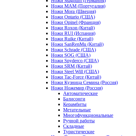
Ножи Magnum (Германия)
Ножи MAM (Португалия)
Ножи Mora (Швеция)
Ножи Ontario (США)
Ножи Opinel (Франция)
Ножи Roxon (Китай)
Ножи RUI (Испания)
Ножи Ruike (Китай)
Ножи SanRenMu (Китай)
Ножи Schrade (США)
Ножи SOG (США)
Ножи Spyderco (США)
Ножи SRM (Китай)
Ножи Steel Will (США)
Ножи Tac-Force (Китай)
Ножи Кузница Семина (Россия)
Ножи Ножемир (Россия)
Автоматические
Балисонги
Керамбиты
Метательные
Многофункциональные
Ручной работы
Складные
Туристические