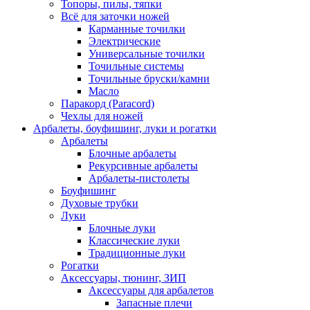
Топоры, пилы, тяпки
Всё для заточки ножей
Карманные точилки
Электрические
Универсальные точилки
Точильные системы
Точильные бруски/камни
Масло
Паракорд (Paracord)
Чехлы для ножей
Арбалеты, боуфишинг, луки и рогатки
Арбалеты
Блочные арбалеты
Рекурсивные арбалеты
Арбалеты-пистолеты
Боуфишинг
Духовые трубки
Луки
Блочные луки
Классические луки
Традиционные луки
Рогатки
Аксессуары, тюнинг, ЗИП
Аксессуары для арбалетов
Запасные плечи