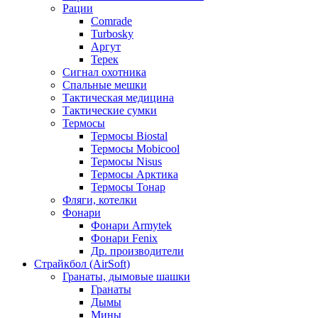
Рации
Comrade
Turbosky
Аргут
Терек
Сигнал охотника
Спальные мешки
Тактическая медицина
Тактические сумки
Термосы
Термосы Biostal
Термосы Mobicool
Термосы Nisus
Термосы Арктика
Термосы Тонар
Фляги, котелки
Фонари
Фонари Armytek
Фонари Fenix
Др. производители
Страйкбол (AirSoft)
Гранаты, дымовые шашки
Гранаты
Дымы
Мины