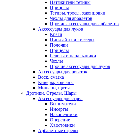
Натяжители тетивы
Прицелы
Тетивы, тросы, законцовки
Чехлы для арбалетов
Прочие аксессуары для арбалетов
Аксессуары для луков
Краги
Пип-сайты и киссеры
Полочки
Прицелы
Релизы и напальчники
Чехлы
Прочие аксессуары для луков
Аксессуары для рогаток
Воск, смазка
Киверы, колчаны
Мишени, щиты
Дротики, Стрелы, Шары
Аксессуары для стрел
Выниматели
Инсерты
Наконечники
Оперение
Хвостовики
Арбалетные стрелы