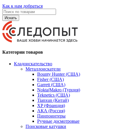
Как к нам добраться
Искать
Категории товаров
Кладоискательство
Металлоискатели
Bounty Hunter (США)
Fisher (США)
Garrett (США)
Nokta|Makro (Турция)
Teknetics (США)
Tianxun (Китай)
XP (Франция)
АКА (Россия)
Пинпоинтеры
Ручные досмотровые
Поисковые катушки