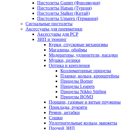
Пистолеты Gunter (Финляндия)
Пистолеты Hatsan (Турция)
Пистолеты Stalker (Китай)
Пистолеты Umarex (Германия)
Сигнальные пистолеты
Аксессуары для пневматики
Аксессуары для PCP
ЗИП и тюнинг
Курки, спусковые механизмы
Магазины, обоймы
Модераторы, удлинители, насадки
Мушки, целики
Оптика и крепления
Коллиматорные прицелы
Планки, кольца, кронштейны
Прицелы Borner
Прицелы Leapers
Прицелы Nikko Stirling
Прицелы ВОМЗ
Поршни, газовые и витые пружины
Приклады, рукояти
Ремни, антабки
Сошки
Уплотнительные кольца, манжеты
Прочий ЗИП