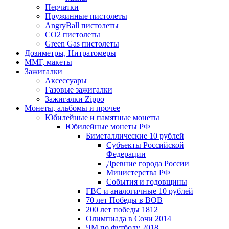
Перчатки
Пружинные пистолеты
AngryBall пистолеты
CO2 пистолеты
Green Gas пистолеты
Дозиметры, Нитратомеры
ММГ, макеты
Зажигалки
Аксессуары
Газовые зажигалки
Зажигалки Zippo
Монеты, альбомы и прочее
Юбилейные и памятные монеты
Юбилейные монеты РФ
Биметаллические 10 рублей
Субъекты Российской
Федерации
Древние города России
Министерства РФ
События и годовщины
ГВС и аналогичные 10 рублей
70 лет Победы в ВОВ
200 лет победы 1812
Олимпиада в Сочи 2014
ЧМ по футболу 2018