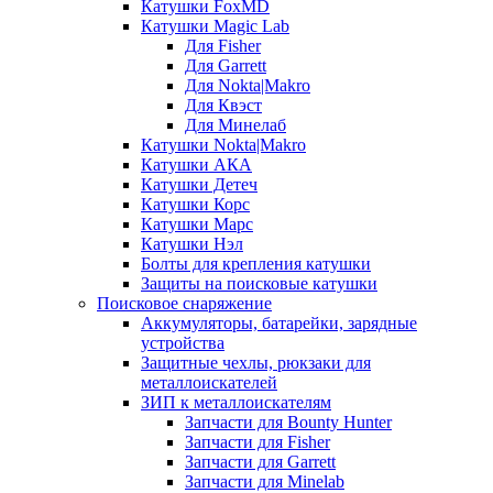
Катушки FoxMD
Катушки Magic Lab
Для Fisher
Для Garrett
Для Nokta|Makro
Для Квэст
Для Минелаб
Катушки Nokta|Makro
Катушки АКА
Катушки Детеч
Катушки Корс
Катушки Марс
Катушки Нэл
Болты для крепления катушки
Защиты на поисковые катушки
Поисковое снаряжение
Аккумуляторы, батарейки, зарядные
устройства
Защитные чехлы, рюкзаки для
металлоискателей
ЗИП к металлоискателям
Запчасти для Bounty Hunter
Запчасти для Fisher
Запчасти для Garrett
Запчасти для Minelab