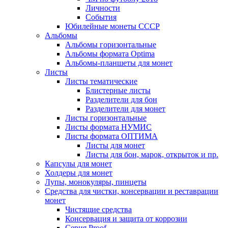
Личности
События
Юбилейные монеты СССР
Альбомы
Альбомы горизонтальные
Альбомы формата Optima
Альбомы-планшеты для монет
Листы
Листы тематические
Блистерные листы
Разделители для бон
Разделители для монет
Листы горизонтальные
Листы формата НУМИС
Листы формата ОПТИМА
Листы для монет
Листы для бон, марок, открыток и пр.
Капсулы для монет
Холдеры для монет
Лупы, монокуляры, пинцеты
Средства для чистки, консервации и реставрации
монет
Чистящие средства
Консервация и защита от коррозии
Серия Proof