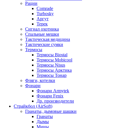
Рации
Comrade
Turbosky
Аргут
Терек
Сигнал охотника
Спальные мешки
Тактическая медицина
Тактические сумки
Термосы
Термосы Biostal
Термосы Mobicool
Термосы Nisus
Термосы Арктика
Термосы Тонар
Фляги, котелки
Фонари
Фонари Armytek
Фонари Fenix
Др. производители
Страйкбол (AirSoft)
Гранаты, дымовые шашки
Гранаты
Дымы
Мины