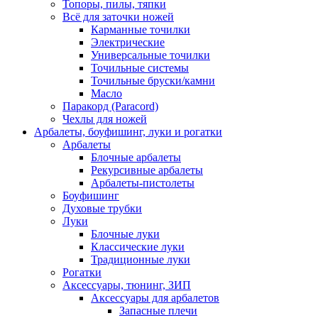
Топоры, пилы, тяпки
Всё для заточки ножей
Карманные точилки
Электрические
Универсальные точилки
Точильные системы
Точильные бруски/камни
Масло
Паракорд (Paracord)
Чехлы для ножей
Арбалеты, боуфишинг, луки и рогатки
Арбалеты
Блочные арбалеты
Рекурсивные арбалеты
Арбалеты-пистолеты
Боуфишинг
Духовые трубки
Луки
Блочные луки
Классические луки
Традиционные луки
Рогатки
Аксессуары, тюнинг, ЗИП
Аксессуары для арбалетов
Запасные плечи