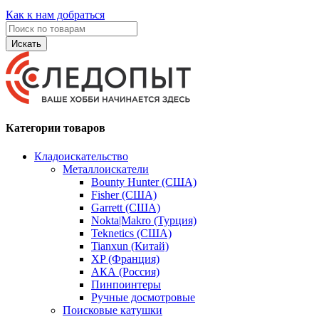
Как к нам добраться
Искать
Категории товаров
Кладоискательство
Металлоискатели
Bounty Hunter (США)
Fisher (США)
Garrett (США)
Nokta|Makro (Турция)
Teknetics (США)
Tianxun (Китай)
XP (Франция)
АКА (Россия)
Пинпоинтеры
Ручные досмотровые
Поисковые катушки