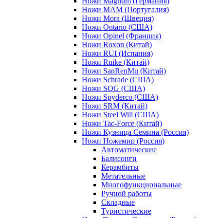
Ножи Magnum (Германия)
Ножи MAM (Португалия)
Ножи Mora (Швеция)
Ножи Ontario (США)
Ножи Opinel (Франция)
Ножи Roxon (Китай)
Ножи RUI (Испания)
Ножи Ruike (Китай)
Ножи SanRenMu (Китай)
Ножи Schrade (США)
Ножи SOG (США)
Ножи Spyderco (США)
Ножи SRM (Китай)
Ножи Steel Will (США)
Ножи Tac-Force (Китай)
Ножи Кузница Семина (Россия)
Ножи Ножемир (Россия)
Автоматические
Балисонги
Керамбиты
Метательные
Многофункциональные
Ручной работы
Складные
Туристические