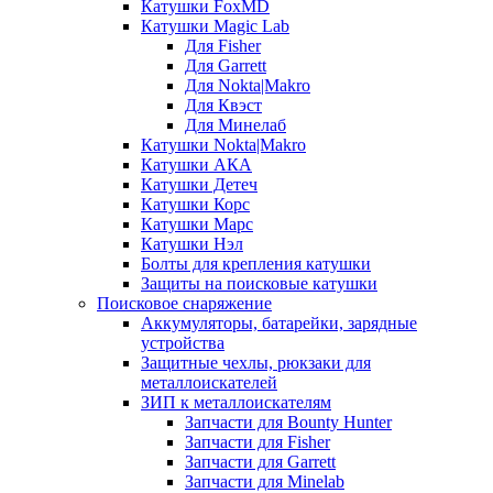
Катушки FoxMD
Катушки Magic Lab
Для Fisher
Для Garrett
Для Nokta|Makro
Для Квэст
Для Минелаб
Катушки Nokta|Makro
Катушки АКА
Катушки Детеч
Катушки Корс
Катушки Марс
Катушки Нэл
Болты для крепления катушки
Защиты на поисковые катушки
Поисковое снаряжение
Аккумуляторы, батарейки, зарядные
устройства
Защитные чехлы, рюкзаки для
металлоискателей
ЗИП к металлоискателям
Запчасти для Bounty Hunter
Запчасти для Fisher
Запчасти для Garrett
Запчасти для Minelab