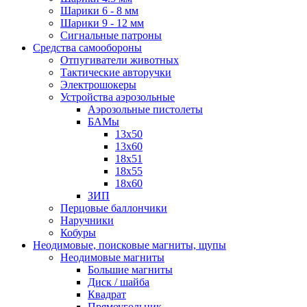
Шарики 6 - 8 мм
Шарики 9 - 12 мм
Сигнальные патроны
Средства самообороны
Отпугиватели животных
Тактические авторучки
Электрошокеры
Устройства аэрозольные
Аэрозольные пистолеты
БАМы
13х50
13х60
18х51
18х55
18х60
ЗИП
Перцовые баллончики
Наручники
Кобуры
Неодимовые, поисковые магниты, щупы
Неодимовые магниты
Большие магниты
Диск / шайба
Квадрат
Прямоугольник