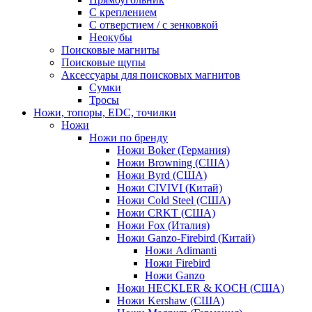
С креплением
С отверстием / с зенковкой
Неокубы
Поисковые магниты
Поисковые щупы
Аксессуары для поисковых магнитов
Сумки
Тросы
Ножи, топоры, EDC, точилки
Ножи
Ножи по бренду
Ножи Boker (Германия)
Ножи Browning (США)
Ножи Byrd (США)
Ножи CIVIVI (Китай)
Ножи Cold Steel (США)
Ножи CRKT (США)
Ножи Fox (Италия)
Ножи Ganzo-Firebird (Китай)
Ножи Adimanti
Ножи Firebird
Ножи Ganzo
Ножи HECKLER & KOCH (США)
Ножи Kershaw (США)