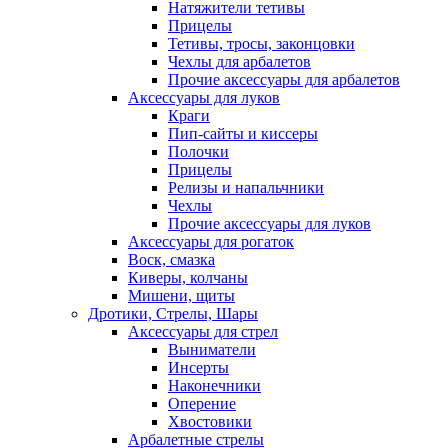
Натяжители тетивы
Прицелы
Тетивы, тросы, законцовки
Чехлы для арбалетов
Прочие аксессуары для арбалетов
Аксессуары для луков
Краги
Пип-сайты и киссеры
Полочки
Прицелы
Релизы и напальчники
Чехлы
Прочие аксессуары для луков
Аксессуары для рогаток
Воск, смазка
Киверы, колчаны
Мишени, щиты
Дротики, Стрелы, Шары
Аксессуары для стрел
Выниматели
Инсерты
Наконечники
Оперение
Хвостовики
Арбалетные стрелы