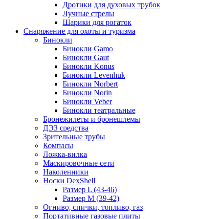
Дротики для духовых трубок
Лучные стрелы
Шарики для рогаток
Снаряжение для охоты и туризма
Бинокли
Бинокли Gamo
Бинокли Gaut
Бинокли Konus
Бинокли Levenhuk
Бинокли Norbert
Бинокли Norin
Бинокли Veber
Бинокли театральные
Бронежилеты и бронешлемы
ДЭЗ средства
Зрительные трубы
Компасы
Ложка-вилка
Маскировочные сети
Наколенники
Носки DexShell
Размер L (43-46)
Размер M (39-42)
Огниво, спички, топливо, газ
Портативные газовые плиты