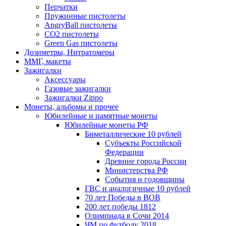
Перчатки
Пружинные пистолеты
AngryBall пистолеты
CO2 пистолеты
Green Gas пистолеты
Дозиметры, Нитратомеры
ММГ, макеты
Зажигалки
Аксессуары
Газовые зажигалки
Зажигалки Zippo
Монеты, альбомы и прочее
Юбилейные и памятные монеты
Юбилейные монеты РФ
Биметаллические 10 рублей
Субъекты Российской
Федерации
Древние города России
Министерства РФ
События и годовщины
ГВС и аналогичные 10 рублей
70 лет Победы в ВОВ
200 лет победы 1812
Олимпиада в Сочи 2014
ЧМ по футболу 2018