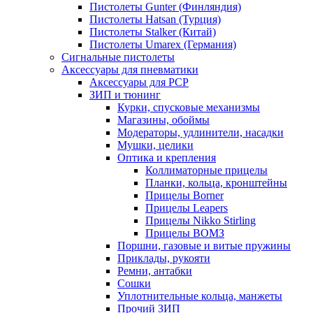
Пистолеты Gunter (Финляндия)
Пистолеты Hatsan (Турция)
Пистолеты Stalker (Китай)
Пистолеты Umarex (Германия)
Сигнальные пистолеты
Аксессуары для пневматики
Аксессуары для PCP
ЗИП и тюнинг
Курки, спусковые механизмы
Магазины, обоймы
Модераторы, удлинители, насадки
Мушки, целики
Оптика и крепления
Коллиматорные прицелы
Планки, кольца, кронштейны
Прицелы Borner
Прицелы Leapers
Прицелы Nikko Stirling
Прицелы ВОМЗ
Поршни, газовые и витые пружины
Приклады, рукояти
Ремни, антабки
Сошки
Уплотнительные кольца, манжеты
Прочий ЗИП