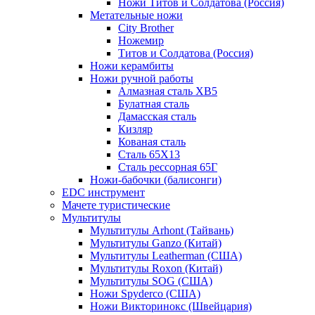
Ножи Титов и Солдатова (Россия)
Метательные ножи
City Brother
Ножемир
Титов и Солдатова (Россия)
Ножи керамбиты
Ножи ручной работы
Алмазная сталь ХВ5
Булатная сталь
Дамасская сталь
Кизляр
Кованая сталь
Сталь 65Х13
Сталь рессорная 65Г
Ножи-бабочки (балисонги)
EDC инструмент
Мачете туристические
Мультитулы
Мультитулы Arhont (Тайвань)
Мультитулы Ganzo (Китай)
Мультитулы Leatherman (США)
Мультитулы Roxon (Китай)
Мультитулы SOG (США)
Ножи Spyderco (США)
Ножи Викторинокс (Швейцария)