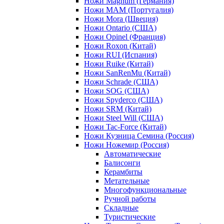
Ножи Magnum (Германия)
Ножи MAM (Португалия)
Ножи Mora (Швеция)
Ножи Ontario (США)
Ножи Opinel (Франция)
Ножи Roxon (Китай)
Ножи RUI (Испания)
Ножи Ruike (Китай)
Ножи SanRenMu (Китай)
Ножи Schrade (США)
Ножи SOG (США)
Ножи Spyderco (США)
Ножи SRM (Китай)
Ножи Steel Will (США)
Ножи Tac-Force (Китай)
Ножи Кузница Семина (Россия)
Ножи Ножемир (Россия)
Автоматические
Балисонги
Керамбиты
Метательные
Многофункциональные
Ручной работы
Складные
Туристические