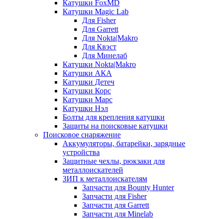
Катушки FoxMD
Катушки Magic Lab
Для Fisher
Для Garrett
Для Nokta|Makro
Для Квэст
Для Минелаб
Катушки Nokta|Makro
Катушки АКА
Катушки Детеч
Катушки Корс
Катушки Марс
Катушки Нэл
Болты для крепления катушки
Защиты на поисковые катушки
Поисковое снаряжение
Аккумуляторы, батарейки, зарядные
устройства
Защитные чехлы, рюкзаки для
металлоискателей
ЗИП к металлоискателям
Запчасти для Bounty Hunter
Запчасти для Fisher
Запчасти для Garrett
Запчасти для Minelab