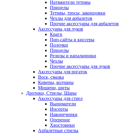
Натяжители тетивы
Прицелы
Тетивы, тросы, законцовки
Чехлы для арбалетов
Прочие аксессуары для арбалетов
Аксессуары для луков
Краги
Пип-сайты и киссеры
Полочки
Прицелы
Релизы и напальчники
Чехлы
Прочие аксессуары для луков
Аксессуары для рогаток
Воск, смазка
Киверы, колчаны
Мишени, щиты
Дротики, Стрелы, Шары
Аксессуары для стрел
Выниматели
Инсерты
Наконечники
Оперение
Хвостовики
Арбалетные стрелы