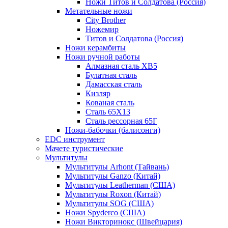
Ножи Титов и Солдатова (Россия)
Метательные ножи
City Brother
Ножемир
Титов и Солдатова (Россия)
Ножи керамбиты
Ножи ручной работы
Алмазная сталь ХВ5
Булатная сталь
Дамасская сталь
Кизляр
Кованая сталь
Сталь 65Х13
Сталь рессорная 65Г
Ножи-бабочки (балисонги)
EDC инструмент
Мачете туристические
Мультитулы
Мультитулы Arhont (Тайвань)
Мультитулы Ganzo (Китай)
Мультитулы Leatherman (США)
Мультитулы Roxon (Китай)
Мультитулы SOG (США)
Ножи Spyderco (США)
Ножи Викторинокс (Швейцария)