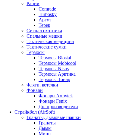
Рации
Comrade
Turbosky
Аргут
Терек
Сигнал охотника
Спальные мешки
Тактическая медицина
Тактические сумки
Термосы
Термосы Biostal
Термосы Mobicool
Термосы Nisus
Термосы Арктика
Термосы Тонар
Фляги, котелки
Фонари
Фонари Armytek
Фонари Fenix
Др. производители
Страйкбол (AirSoft)
Гранаты, дымовые шашки
Гранаты
Дымы
Мины