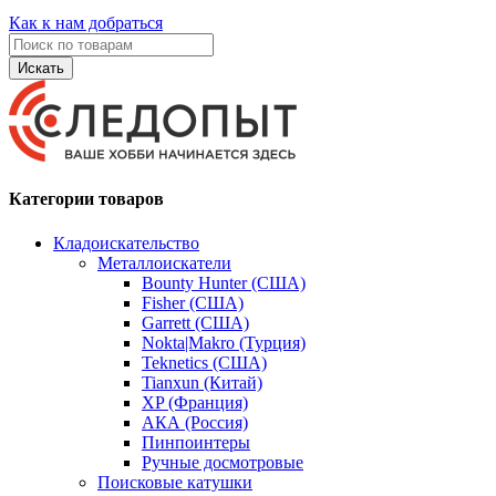
Как к нам добраться
Искать
Категории товаров
Кладоискательство
Металлоискатели
Bounty Hunter (США)
Fisher (США)
Garrett (США)
Nokta|Makro (Турция)
Teknetics (США)
Tianxun (Китай)
XP (Франция)
АКА (Россия)
Пинпоинтеры
Ручные досмотровые
Поисковые катушки