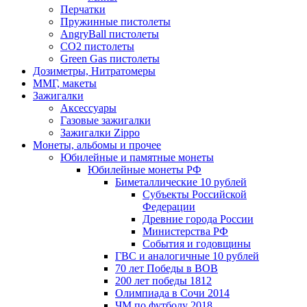
Перчатки
Пружинные пистолеты
AngryBall пистолеты
CO2 пистолеты
Green Gas пистолеты
Дозиметры, Нитратомеры
ММГ, макеты
Зажигалки
Аксессуары
Газовые зажигалки
Зажигалки Zippo
Монеты, альбомы и прочее
Юбилейные и памятные монеты
Юбилейные монеты РФ
Биметаллические 10 рублей
Субъекты Российской
Федерации
Древние города России
Министерства РФ
События и годовщины
ГВС и аналогичные 10 рублей
70 лет Победы в ВОВ
200 лет победы 1812
Олимпиада в Сочи 2014
ЧМ по футболу 2018