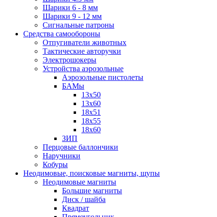
Шарики 6 - 8 мм
Шарики 9 - 12 мм
Сигнальные патроны
Средства самообороны
Отпугиватели животных
Тактические авторучки
Электрошокеры
Устройства аэрозольные
Аэрозольные пистолеты
БАМы
13х50
13х60
18х51
18х55
18х60
ЗИП
Перцовые баллончики
Наручники
Кобуры
Неодимовые, поисковые магниты, щупы
Неодимовые магниты
Большие магниты
Диск / шайба
Квадрат
Прямоугольник