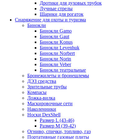
Дротики для духовых трубок
Лучные стрелы
Шарики для рогаток
Снаряжение для охоты и туризма
Бинокли
Бинокли Gamo
Бинокли Gaut
Бинокли Konus
Бинокли Levenhuk
Бинокли Norbert
Бинокли Norin
Бинокли Veber
Бинокли театральные
Бронежилеты и бронешлемы
ДЭЗ средства
Зрительные трубы
Компасы
Ложка-вилка
Маскировочные сети
Наколенники
Носки DexShell
Размер L (43-46)
Размер M (39-42)
Огниво, спички, топливо, газ
Портативные газовые плиты