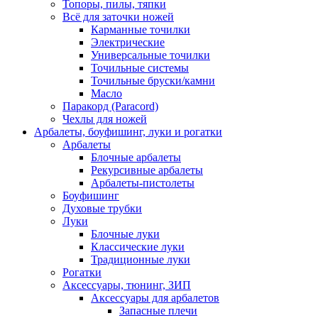
Топоры, пилы, тяпки
Всё для заточки ножей
Карманные точилки
Электрические
Универсальные точилки
Точильные системы
Точильные бруски/камни
Масло
Паракорд (Paracord)
Чехлы для ножей
Арбалеты, боуфишинг, луки и рогатки
Арбалеты
Блочные арбалеты
Рекурсивные арбалеты
Арбалеты-пистолеты
Боуфишинг
Духовые трубки
Луки
Блочные луки
Классические луки
Традиционные луки
Рогатки
Аксессуары, тюнинг, ЗИП
Аксессуары для арбалетов
Запасные плечи