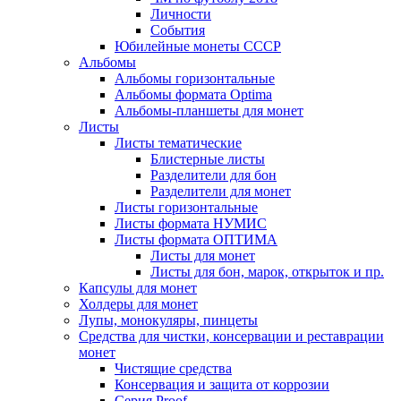
Личности
События
Юбилейные монеты СССР
Альбомы
Альбомы горизонтальные
Альбомы формата Optima
Альбомы-планшеты для монет
Листы
Листы тематические
Блистерные листы
Разделители для бон
Разделители для монет
Листы горизонтальные
Листы формата НУМИС
Листы формата ОПТИМА
Листы для монет
Листы для бон, марок, открыток и пр.
Капсулы для монет
Холдеры для монет
Лупы, монокуляры, пинцеты
Средства для чистки, консервации и реставрации
монет
Чистящие средства
Консервация и защита от коррозии
Серия Proof