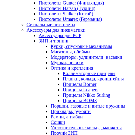
Пистолеты Gunter (Финляндия)
Пистолеты Hatsan (Турция)
Пистолеты Stalker (Китай)
Пистолеты Umarex (Германия)
Сигнальные пистолеты
Аксессуары для пневматики
Аксессуары для PCP
ЗИП и тюнинг
Курки, спусковые механизмы
Магазины, обоймы
Модераторы, удлинители, насадки
Мушки, целики
Оптика и крепления
Коллиматорные прицелы
Планки, кольца, кронштейны
Прицелы Borner
Прицелы Leapers
Прицелы Nikko Stirling
Прицелы ВОМЗ
Поршни, газовые и витые пружины
Приклады, рукояти
Ремни, антабки
Сошки
Уплотнительные кольца, манжеты
Прочий ЗИП