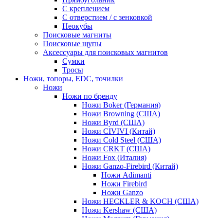
С креплением
С отверстием / с зенковкой
Неокубы
Поисковые магниты
Поисковые щупы
Аксессуары для поисковых магнитов
Сумки
Тросы
Ножи, топоры, EDC, точилки
Ножи
Ножи по бренду
Ножи Boker (Германия)
Ножи Browning (США)
Ножи Byrd (США)
Ножи CIVIVI (Китай)
Ножи Cold Steel (США)
Ножи CRKT (США)
Ножи Fox (Италия)
Ножи Ganzo-Firebird (Китай)
Ножи Adimanti
Ножи Firebird
Ножи Ganzo
Ножи HECKLER & KOCH (США)
Ножи Kershaw (США)