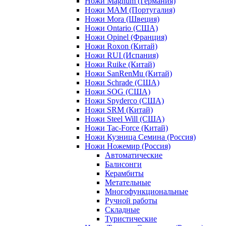
Ножи Magnum (Германия)
Ножи MAM (Португалия)
Ножи Mora (Швеция)
Ножи Ontario (США)
Ножи Opinel (Франция)
Ножи Roxon (Китай)
Ножи RUI (Испания)
Ножи Ruike (Китай)
Ножи SanRenMu (Китай)
Ножи Schrade (США)
Ножи SOG (США)
Ножи Spyderco (США)
Ножи SRM (Китай)
Ножи Steel Will (США)
Ножи Tac-Force (Китай)
Ножи Кузница Семина (Россия)
Ножи Ножемир (Россия)
Автоматические
Балисонги
Керамбиты
Метательные
Многофункциональные
Ручной работы
Складные
Туристические