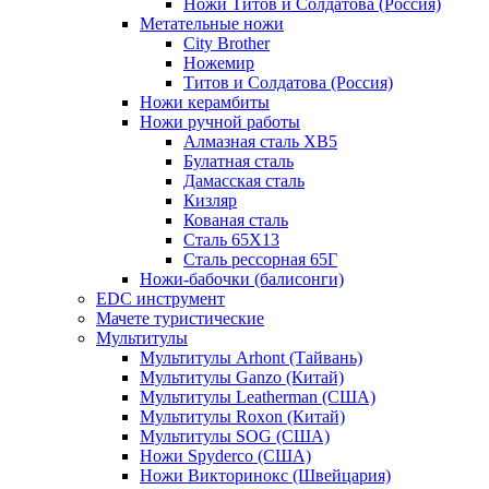
Ножи Титов и Солдатова (Россия)
Метательные ножи
City Brother
Ножемир
Титов и Солдатова (Россия)
Ножи керамбиты
Ножи ручной работы
Алмазная сталь ХВ5
Булатная сталь
Дамасская сталь
Кизляр
Кованая сталь
Сталь 65Х13
Сталь рессорная 65Г
Ножи-бабочки (балисонги)
EDC инструмент
Мачете туристические
Мультитулы
Мультитулы Arhont (Тайвань)
Мультитулы Ganzo (Китай)
Мультитулы Leatherman (США)
Мультитулы Roxon (Китай)
Мультитулы SOG (США)
Ножи Spyderco (США)
Ножи Викторинокс (Швейцария)