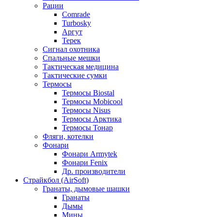
Рации
Comrade
Turbosky
Аргут
Терек
Сигнал охотника
Спальные мешки
Тактическая медицина
Тактические сумки
Термосы
Термосы Biostal
Термосы Mobicool
Термосы Nisus
Термосы Арктика
Термосы Тонар
Фляги, котелки
Фонари
Фонари Armytek
Фонари Fenix
Др. производители
Страйкбол (AirSoft)
Гранаты, дымовые шашки
Гранаты
Дымы
Мины