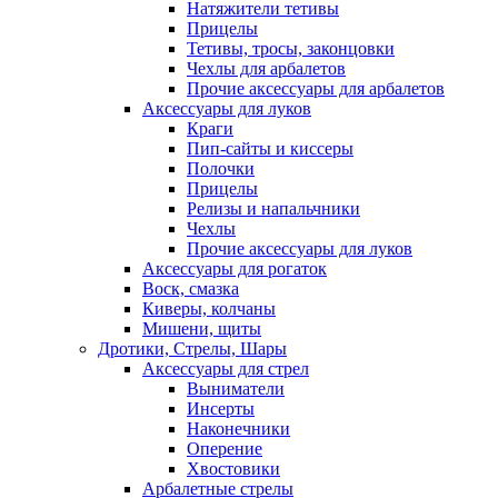
Натяжители тетивы
Прицелы
Тетивы, тросы, законцовки
Чехлы для арбалетов
Прочие аксессуары для арбалетов
Аксессуары для луков
Краги
Пип-сайты и киссеры
Полочки
Прицелы
Релизы и напальчники
Чехлы
Прочие аксессуары для луков
Аксессуары для рогаток
Воск, смазка
Киверы, колчаны
Мишени, щиты
Дротики, Стрелы, Шары
Аксессуары для стрел
Выниматели
Инсерты
Наконечники
Оперение
Хвостовики
Арбалетные стрелы