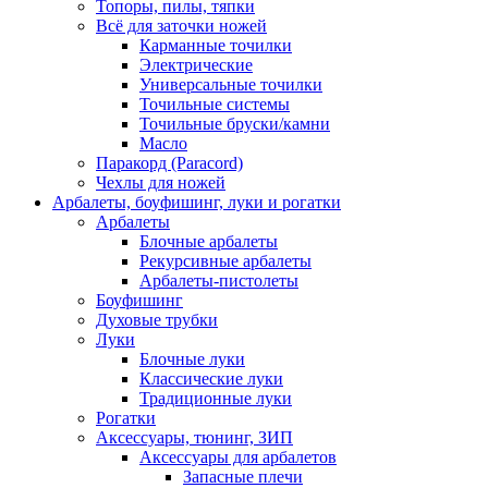
Топоры, пилы, тяпки
Всё для заточки ножей
Карманные точилки
Электрические
Универсальные точилки
Точильные системы
Точильные бруски/камни
Масло
Паракорд (Paracord)
Чехлы для ножей
Арбалеты, боуфишинг, луки и рогатки
Арбалеты
Блочные арбалеты
Рекурсивные арбалеты
Арбалеты-пистолеты
Боуфишинг
Духовые трубки
Луки
Блочные луки
Классические луки
Традиционные луки
Рогатки
Аксессуары, тюнинг, ЗИП
Аксессуары для арбалетов
Запасные плечи