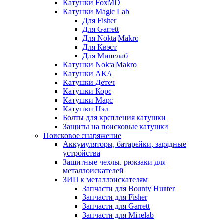
Катушки FoxMD
Катушки Magic Lab
Для Fisher
Для Garrett
Для Nokta|Makro
Для Квэст
Для Минелаб
Катушки Nokta|Makro
Катушки АКА
Катушки Детеч
Катушки Корс
Катушки Марс
Катушки Нэл
Болты для крепления катушки
Защиты на поисковые катушки
Поисковое снаряжение
Аккумуляторы, батарейки, зарядные
устройства
Защитные чехлы, рюкзаки для
металлоискателей
ЗИП к металлоискателям
Запчасти для Bounty Hunter
Запчасти для Fisher
Запчасти для Garrett
Запчасти для Minelab