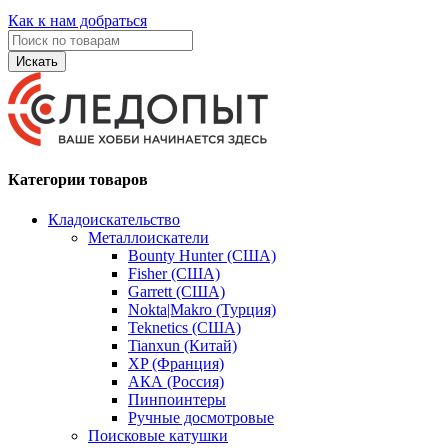
Как к нам добраться
Искать
Категории товаров
Кладоискательство
Металлоискатели
Bounty Hunter (США)
Fisher (США)
Garrett (США)
Nokta|Makro (Турция)
Teknetics (США)
Tianxun (Китай)
XP (Франция)
АКА (Россия)
Пинпоинтеры
Ручные досмотровые
Поисковые катушки