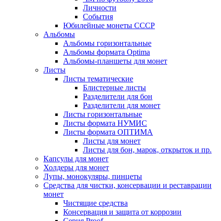
Личности
События
Юбилейные монеты СССР
Альбомы
Альбомы горизонтальные
Альбомы формата Optima
Альбомы-планшеты для монет
Листы
Листы тематические
Блистерные листы
Разделители для бон
Разделители для монет
Листы горизонтальные
Листы формата НУМИС
Листы формата ОПТИМА
Листы для монет
Листы для бон, марок, открыток и пр.
Капсулы для монет
Холдеры для монет
Лупы, монокуляры, пинцеты
Средства для чистки, консервации и реставрации
монет
Чистящие средства
Консервация и защита от коррозии
Серия Proof