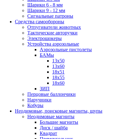
Шарики 6 - 8 мм
Шарики 9 - 12 мм
Сигнальные патроны
Средства самообороны
Отпугиватели животных
Тактические авторучки
Электрошокеры
Устройства аэрозольные
Аэрозольные пистолеты
БАМы
13х50
13х60
18х51
18х55
18х60
ЗИП
Перцовые баллончики
Наручники
Кобуры
Неодимовые, поисковые магниты, щупы
Неодимовые магниты
Большие магниты
Диск / шайба
Квадрат
Прямоугольник