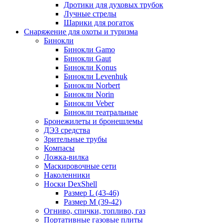
Дротики для духовых трубок
Лучные стрелы
Шарики для рогаток
Снаряжение для охоты и туризма
Бинокли
Бинокли Gamo
Бинокли Gaut
Бинокли Konus
Бинокли Levenhuk
Бинокли Norbert
Бинокли Norin
Бинокли Veber
Бинокли театральные
Бронежилеты и бронешлемы
ДЭЗ средства
Зрительные трубы
Компасы
Ложка-вилка
Маскировочные сети
Наколенники
Носки DexShell
Размер L (43-46)
Размер M (39-42)
Огниво, спички, топливо, газ
Портативные газовые плиты