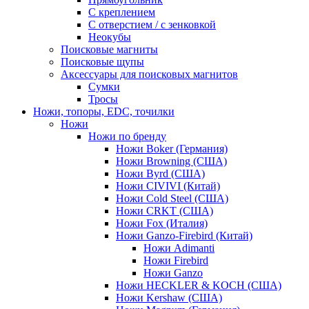
С креплением
С отверстием / с зенковкой
Неокубы
Поисковые магниты
Поисковые щупы
Аксессуары для поисковых магнитов
Сумки
Тросы
Ножи, топоры, EDC, точилки
Ножи
Ножи по бренду
Ножи Boker (Германия)
Ножи Browning (США)
Ножи Byrd (США)
Ножи CIVIVI (Китай)
Ножи Cold Steel (США)
Ножи CRKT (США)
Ножи Fox (Италия)
Ножи Ganzo-Firebird (Китай)
Ножи Adimanti
Ножи Firebird
Ножи Ganzo
Ножи HECKLER & KOCH (США)
Ножи Kershaw (США)