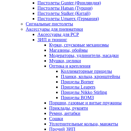
Пистолеты Gunter (Финляндия)
Пистолеты Hatsan (Турция)
Пистолеты Stalker (Китай)
Пистолеты Umarex (Германия)
Сигнальные пистолеты
Аксессуары для пневматики
Аксессуары для PCP
ЗИП и тюнинг
Курки, спусковые механизмы
Магазины, обоймы
Модераторы, удлинители, насадки
Мушки, целики
Оптика и крепления
Коллиматорные прицелы
Планки, кольца, кронштейны
Прицелы Borner
Прицелы Leapers
Прицелы Nikko Stirling
Прицелы ВОМЗ
Поршни, газовые и витые пружины
Приклады, рукояти
Ремни, антабки
Сошки
Уплотнительные кольца, манжеты
Прочий ЗИП