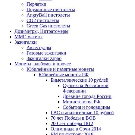
Перчатки
Пружинные пистолеты
AngryBall пистолеты
CO2 пистолеты
Green Gas пистолеты
Дозиметры, Нитратомеры
ММГ, макеты
Зажигалки
Аксессуары
Газовые зажигалки
Зажигалки Zippo
Монеты, альбомы и прочее
Юбилейные и памятные монеты
Юбилейные монеты РФ
Биметаллические 10 рублей
Субъекты Российской
Федерации
Древние города России
Министерства РФ
События и годовщины
ГВС и аналогичные 10 рублей
70 лет Победы в ВОВ
200 лет победы 1812
Олимпиада в Сочи 2014
ЧМ по футболу 2018