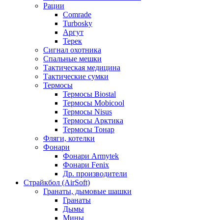
Рации
Comrade
Turbosky
Аргут
Терек
Сигнал охотника
Спальные мешки
Тактическая медицина
Тактические сумки
Термосы
Термосы Biostal
Термосы Mobicool
Термосы Nisus
Термосы Арктика
Термосы Тонар
Фляги, котелки
Фонари
Фонари Armytek
Фонари Fenix
Др. производители
Страйкбол (AirSoft)
Гранаты, дымовые шашки
Гранаты
Дымы
Мины