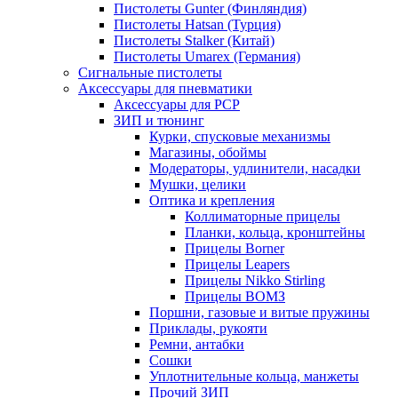
Пистолеты Gunter (Финляндия)
Пистолеты Hatsan (Турция)
Пистолеты Stalker (Китай)
Пистолеты Umarex (Германия)
Сигнальные пистолеты
Аксессуары для пневматики
Аксессуары для PCP
ЗИП и тюнинг
Курки, спусковые механизмы
Магазины, обоймы
Модераторы, удлинители, насадки
Мушки, целики
Оптика и крепления
Коллиматорные прицелы
Планки, кольца, кронштейны
Прицелы Borner
Прицелы Leapers
Прицелы Nikko Stirling
Прицелы ВОМЗ
Поршни, газовые и витые пружины
Приклады, рукояти
Ремни, антабки
Сошки
Уплотнительные кольца, манжеты
Прочий ЗИП