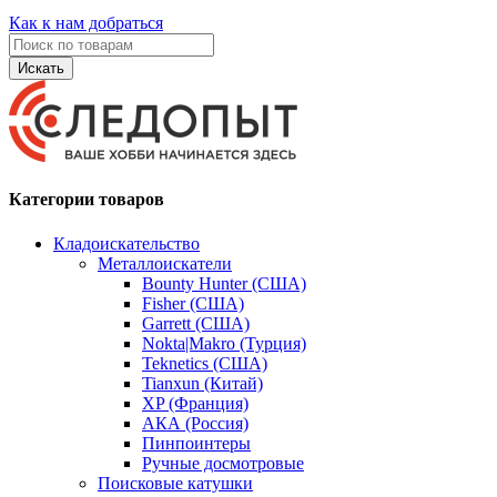
Как к нам добраться
Искать
Категории товаров
Кладоискательство
Металлоискатели
Bounty Hunter (США)
Fisher (США)
Garrett (США)
Nokta|Makro (Турция)
Teknetics (США)
Tianxun (Китай)
XP (Франция)
АКА (Россия)
Пинпоинтеры
Ручные досмотровые
Поисковые катушки