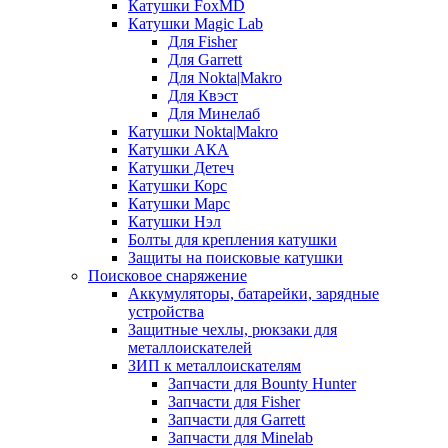
Катушки FoxMD
Катушки Magic Lab
Для Fisher
Для Garrett
Для Nokta|Makro
Для Квэст
Для Минелаб
Катушки Nokta|Makro
Катушки АКА
Катушки Детеч
Катушки Корс
Катушки Марс
Катушки Нэл
Болты для крепления катушки
Защиты на поисковые катушки
Поисковое снаряжение
Аккумуляторы, батарейки, зарядные
устройства
Защитные чехлы, рюкзаки для
металлоискателей
ЗИП к металлоискателям
Запчасти для Bounty Hunter
Запчасти для Fisher
Запчасти для Garrett
Запчасти для Minelab