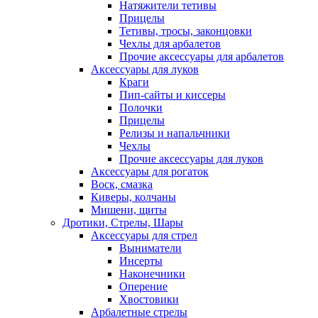
Натяжители тетивы
Прицелы
Тетивы, тросы, законцовки
Чехлы для арбалетов
Прочие аксессуары для арбалетов
Аксессуары для луков
Краги
Пип-сайты и киссеры
Полочки
Прицелы
Релизы и напальчники
Чехлы
Прочие аксессуары для луков
Аксессуары для рогаток
Воск, смазка
Киверы, колчаны
Мишени, щиты
Дротики, Стрелы, Шары
Аксессуары для стрел
Выниматели
Инсерты
Наконечники
Оперение
Хвостовики
Арбалетные стрелы