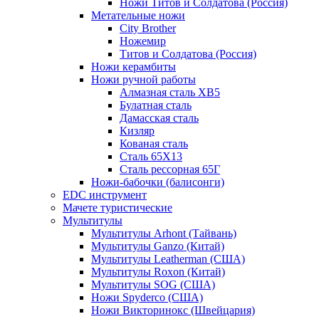
Ножи Титов и Солдатова (Россия)
Метательные ножи
City Brother
Ножемир
Титов и Солдатова (Россия)
Ножи керамбиты
Ножи ручной работы
Алмазная сталь ХВ5
Булатная сталь
Дамасская сталь
Кизляр
Кованая сталь
Сталь 65Х13
Сталь рессорная 65Г
Ножи-бабочки (балисонги)
EDC инструмент
Мачете туристические
Мультитулы
Мультитулы Arhont (Тайвань)
Мультитулы Ganzo (Китай)
Мультитулы Leatherman (США)
Мультитулы Roxon (Китай)
Мультитулы SOG (США)
Ножи Spyderco (США)
Ножи Викторинокс (Швейцария)