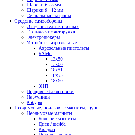
Шарики 6 - 8 мм
Шарики 9 - 12 мм
Сигнальные патроны
Средства самообороны
Отпугиватели животных
Тактические авторучки
Электрошокеры
Устройства аэрозольные
Аэрозольные пистолеты
БАМы
13х50
13х60
18х51
18х55
18х60
ЗИП
Перцовые баллончики
Наручники
Кобуры
Неодимовые, поисковые магниты, щупы
Неодимовые магниты
Большие магниты
Диск / шайба
Квадрат
Прямоугольник