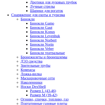
Дротики для духовых трубок
Лучные стрелы
Шарики для рогаток
Снаряжение для охоты и туризма
Бинокли
Бинокли Gamo
Бинокли Gaut
Бинокли Konus
Бинокли Levenhuk
Бинокли Norbert
Бинокли Norin
Бинокли Veber
Бинокли театральные
Бронежилеты и бронешлемы
ДЭЗ средства
Зрительные трубы
Компасы
Ложка-вилка
Маскировочные сети
Наколенники
Носки DexShell
Размер L (43-46)
Размер M (39-42)
Огниво, спички, топливо, газ
Портативные газовые плиты