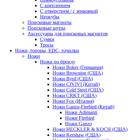
С креплением
С отверстием / с зенковкой
Неокубы
Поисковые магниты
Поисковые щупы
Аксессуары для поисковых магнитов
Сумки
Тросы
Ножи, топоры, EDC, точилки
Ножи
Ножи по бренду
Ножи Boker (Германия)
Ножи Browning (США)
Ножи Byrd (США)
Ножи CIVIVI (Китай)
Ножи Cold Steel (США)
Ножи CRKT (США)
Ножи Fox (Италия)
Ножи Ganzo-Firebird (Китай)
Ножи Adimanti
Ножи Firebird
Ножи Ganzo
Ножи HECKLER & KOCH (США)
Ножи Kershaw (США)