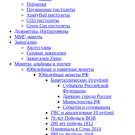
Перчатки
Пружинные пистолеты
AngryBall пистолеты
CO2 пистолеты
Green Gas пистолеты
Дозиметры, Нитратомеры
ММГ, макеты
Зажигалки
Аксессуары
Газовые зажигалки
Зажигалки Zippo
Монеты, альбомы и прочее
Юбилейные и памятные монеты
Юбилейные монеты РФ
Биметаллические 10 рублей
Субъекты Российской
Федерации
Древние города России
Министерства РФ
События и годовщины
ГВС и аналогичные 10 рублей
70 лет Победы в ВОВ
200 лет победы 1812
Олимпиада в Сочи 2014
ЧМ по футболу 2018