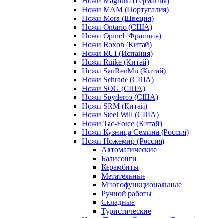
Ножи Magnum (Германия)
Ножи MAM (Португалия)
Ножи Mora (Швеция)
Ножи Ontario (США)
Ножи Opinel (Франция)
Ножи Roxon (Китай)
Ножи RUI (Испания)
Ножи Ruike (Китай)
Ножи SanRenMu (Китай)
Ножи Schrade (США)
Ножи SOG (США)
Ножи Spyderco (США)
Ножи SRM (Китай)
Ножи Steel Will (США)
Ножи Tac-Force (Китай)
Ножи Кузница Семина (Россия)
Ножи Ножемир (Россия)
Автоматические
Балисонги
Керамбиты
Метательные
Многофункциональные
Ручной работы
Складные
Туристические