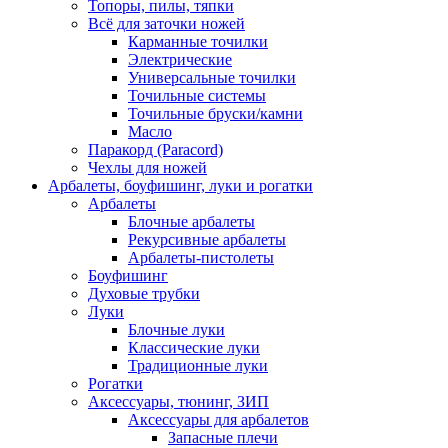
Топоры, пилы, тяпки
Всё для заточки ножей
Карманные точилки
Электрические
Универсальные точилки
Точильные системы
Точильные бруски/камни
Масло
Паракорд (Paracord)
Чехлы для ножей
Арбалеты, боуфишинг, луки и рогатки
Арбалеты
Блочные арбалеты
Рекурсивные арбалеты
Арбалеты-пистолеты
Боуфишинг
Духовые трубки
Луки
Блочные луки
Классические луки
Традиционные луки
Рогатки
Аксессуары, тюнинг, ЗИП
Аксессуары для арбалетов
Запасные плечи