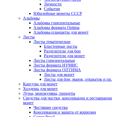
Личности
События
Юбилейные монеты СССР
Альбомы
Альбомы горизонтальные
Альбомы формата Optima
Альбомы-планшеты для монет
Листы
Листы тематические
Блистерные листы
Разделители для бон
Разделители для монет
Листы горизонтальные
Листы формата НУМИС
Листы формата ОПТИМА
Листы для монет
Листы для бон, марок, открыток и пр.
Капсулы для монет
Холдеры для монет
Лупы, монокуляры, пинцеты
Средства для чистки, консервации и реставрации
монет
Чистящие средства
Консервация и защита от коррозии
Серия Proof