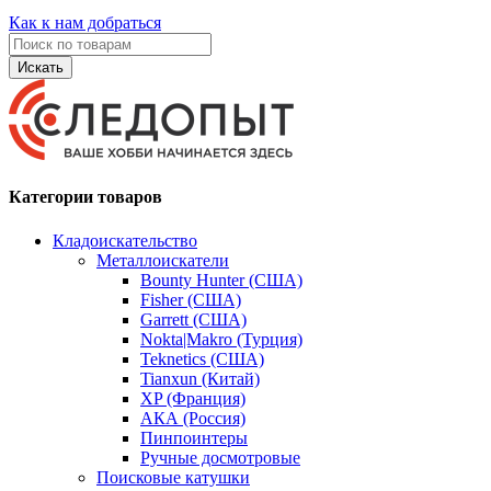
Как к нам добраться
Искать
Категории товаров
Кладоискательство
Металлоискатели
Bounty Hunter (США)
Fisher (США)
Garrett (США)
Nokta|Makro (Турция)
Teknetics (США)
Tianxun (Китай)
XP (Франция)
АКА (Россия)
Пинпоинтеры
Ручные досмотровые
Поисковые катушки