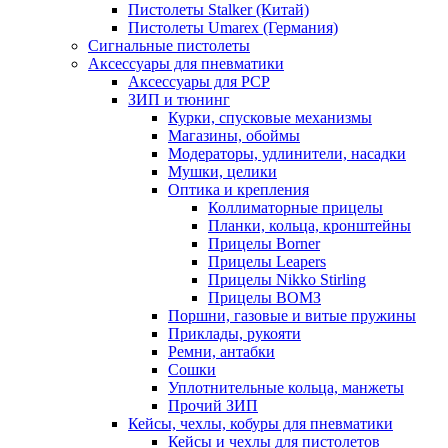
Пистолеты Stalker (Китай)
Пистолеты Umarex (Германия)
Сигнальные пистолеты
Аксессуары для пневматики
Аксессуары для PCP
ЗИП и тюнинг
Курки, спусковые механизмы
Магазины, обоймы
Модераторы, удлинители, насадки
Мушки, целики
Оптика и крепления
Коллиматорные прицелы
Планки, кольца, кронштейны
Прицелы Borner
Прицелы Leapers
Прицелы Nikko Stirling
Прицелы ВОМЗ
Поршни, газовые и витые пружины
Приклады, рукояти
Ремни, антабки
Сошки
Уплотнительные кольца, манжеты
Прочий ЗИП
Кейсы, чехлы, кобуры для пневматики
Кейсы и чехлы для пистолетов