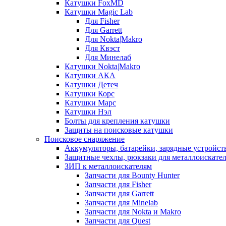
Катушки FoxMD
Катушки Magic Lab
Для Fisher
Для Garrett
Для Nokta|Makro
Для Квэст
Для Минелаб
Катушки Nokta|Makro
Катушки АКА
Катушки Детеч
Катушки Корс
Катушки Марс
Катушки Нэл
Болты для крепления катушки
Защиты на поисковые катушки
Поисковое снаряжение
Аккумуляторы, батарейки, зарядные устройст
Защитные чехлы, рюкзаки для металлоискате
ЗИП к металлоискателям
Запчасти для Bounty Hunter
Запчасти для Fisher
Запчасти для Garrett
Запчасти для Minelab
Запчасти для Nokta и Makro
Запчасти для Quest