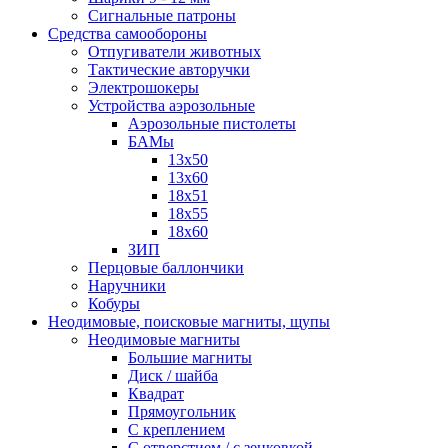
Сигнальные патроны
Средства самообороны
Отпугиватели животных
Тактические авторучки
Электрошокеры
Устройства аэрозольные
Аэрозольные пистолеты
БАМы
13х50
13х60
18х51
18х55
18х60
ЗИП
Перцовые баллончики
Наручники
Кобуры
Неодимовые, поисковые магниты, щупы
Неодимовые магниты
Большие магниты
Диск / шайба
Квадрат
Прямоугольник
С креплением
С отверстием / с зенковкой