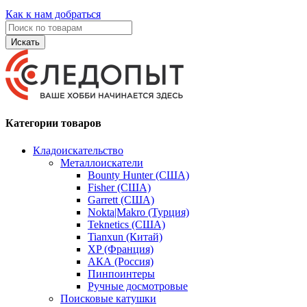
Как к нам добраться
Искать
Категории товаров
Кладоискательство
Металлоискатели
Bounty Hunter (США)
Fisher (США)
Garrett (США)
Nokta|Makro (Турция)
Teknetics (США)
Tianxun (Китай)
XP (Франция)
АКА (Россия)
Пинпоинтеры
Ручные досмотровые
Поисковые катушки