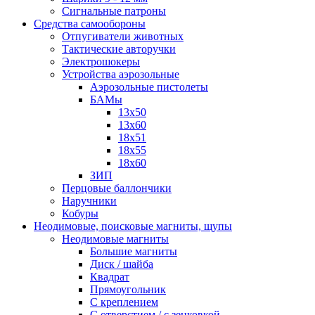
Сигнальные патроны
Средства самообороны
Отпугиватели животных
Тактические авторучки
Электрошокеры
Устройства аэрозольные
Аэрозольные пистолеты
БАМы
13х50
13х60
18х51
18х55
18х60
ЗИП
Перцовые баллончики
Наручники
Кобуры
Неодимовые, поисковые магниты, щупы
Неодимовые магниты
Большие магниты
Диск / шайба
Квадрат
Прямоугольник
С креплением
С отверстием / с зенковкой