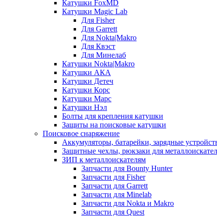
Катушки FoxMD
Катушки Magic Lab
Для Fisher
Для Garrett
Для Nokta|Makro
Для Квэст
Для Минелаб
Катушки Nokta|Makro
Катушки АКА
Катушки Детеч
Катушки Корс
Катушки Марс
Катушки Нэл
Болты для крепления катушки
Защиты на поисковые катушки
Поисковое снаряжение
Аккумуляторы, батарейки, зарядные устройст
Защитные чехлы, рюкзаки для металлоискате
ЗИП к металлоискателям
Запчасти для Bounty Hunter
Запчасти для Fisher
Запчасти для Garrett
Запчасти для Minelab
Запчасти для Nokta и Makro
Запчасти для Quest