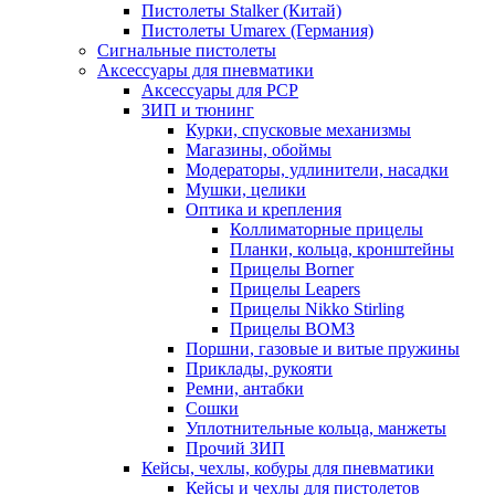
Пистолеты Stalker (Китай)
Пистолеты Umarex (Германия)
Сигнальные пистолеты
Аксессуары для пневматики
Аксессуары для PCP
ЗИП и тюнинг
Курки, спусковые механизмы
Магазины, обоймы
Модераторы, удлинители, насадки
Мушки, целики
Оптика и крепления
Коллиматорные прицелы
Планки, кольца, кронштейны
Прицелы Borner
Прицелы Leapers
Прицелы Nikko Stirling
Прицелы ВОМЗ
Поршни, газовые и витые пружины
Приклады, рукояти
Ремни, антабки
Сошки
Уплотнительные кольца, манжеты
Прочий ЗИП
Кейсы, чехлы, кобуры для пневматики
Кейсы и чехлы для пистолетов