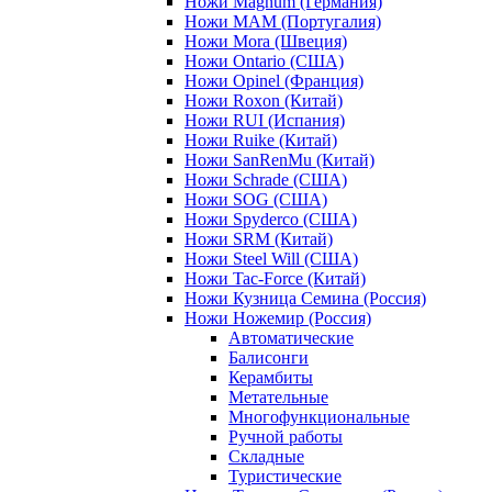
Ножи Magnum (Германия)
Ножи MAM (Португалия)
Ножи Mora (Швеция)
Ножи Ontario (США)
Ножи Opinel (Франция)
Ножи Roxon (Китай)
Ножи RUI (Испания)
Ножи Ruike (Китай)
Ножи SanRenMu (Китай)
Ножи Schrade (США)
Ножи SOG (США)
Ножи Spyderco (США)
Ножи SRM (Китай)
Ножи Steel Will (США)
Ножи Tac-Force (Китай)
Ножи Кузница Семина (Россия)
Ножи Ножемир (Россия)
Автоматические
Балисонги
Керамбиты
Метательные
Многофункциональные
Ручной работы
Складные
Туристические