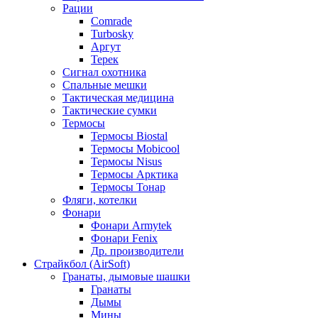
Рации
Comrade
Turbosky
Аргут
Терек
Сигнал охотника
Спальные мешки
Тактическая медицина
Тактические сумки
Термосы
Термосы Biostal
Термосы Mobicool
Термосы Nisus
Термосы Арктика
Термосы Тонар
Фляги, котелки
Фонари
Фонари Armytek
Фонари Fenix
Др. производители
Страйкбол (AirSoft)
Гранаты, дымовые шашки
Гранаты
Дымы
Мины