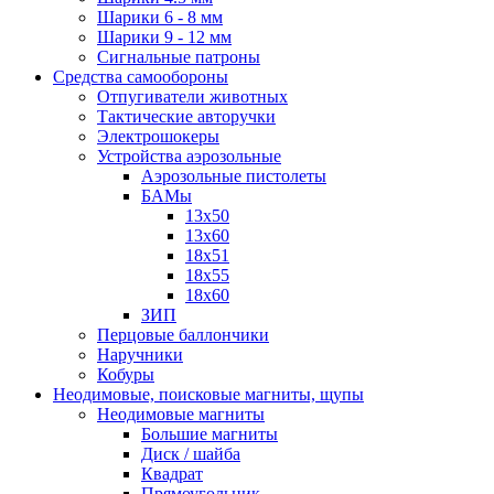
Шарики 6 - 8 мм
Шарики 9 - 12 мм
Сигнальные патроны
Средства самообороны
Отпугиватели животных
Тактические авторучки
Электрошокеры
Устройства аэрозольные
Аэрозольные пистолеты
БАМы
13х50
13х60
18х51
18х55
18х60
ЗИП
Перцовые баллончики
Наручники
Кобуры
Неодимовые, поисковые магниты, щупы
Неодимовые магниты
Большие магниты
Диск / шайба
Квадрат
Прямоугольник