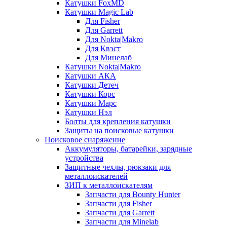
Катушки FoxMD
Катушки Magic Lab
Для Fisher
Для Garrett
Для Nokta|Makro
Для Квэст
Для Минелаб
Катушки Nokta|Makro
Катушки АКА
Катушки Детеч
Катушки Корс
Катушки Марс
Катушки Нэл
Болты для крепления катушки
Защиты на поисковые катушки
Поисковое снаряжение
Аккумуляторы, батарейки, зарядные
устройства
Защитные чехлы, рюкзаки для
металлоискателей
ЗИП к металлоискателям
Запчасти для Bounty Hunter
Запчасти для Fisher
Запчасти для Garrett
Запчасти для Minelab