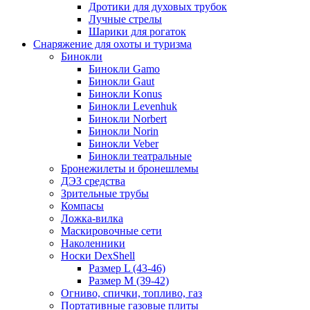
Дротики для духовых трубок
Лучные стрелы
Шарики для рогаток
Снаряжение для охоты и туризма
Бинокли
Бинокли Gamo
Бинокли Gaut
Бинокли Konus
Бинокли Levenhuk
Бинокли Norbert
Бинокли Norin
Бинокли Veber
Бинокли театральные
Бронежилеты и бронешлемы
ДЭЗ средства
Зрительные трубы
Компасы
Ложка-вилка
Маскировочные сети
Наколенники
Носки DexShell
Размер L (43-46)
Размер M (39-42)
Огниво, спички, топливо, газ
Портативные газовые плиты