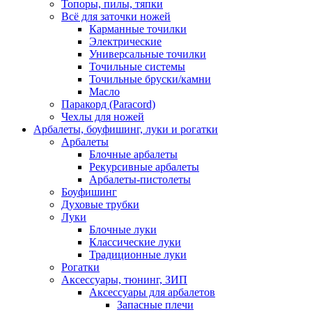
Топоры, пилы, тяпки
Всё для заточки ножей
Карманные точилки
Электрические
Универсальные точилки
Точильные системы
Точильные бруски/камни
Масло
Паракорд (Paracord)
Чехлы для ножей
Арбалеты, боуфишинг, луки и рогатки
Арбалеты
Блочные арбалеты
Рекурсивные арбалеты
Арбалеты-пистолеты
Боуфишинг
Духовые трубки
Луки
Блочные луки
Классические луки
Традиционные луки
Рогатки
Аксессуары, тюнинг, ЗИП
Аксессуары для арбалетов
Запасные плечи