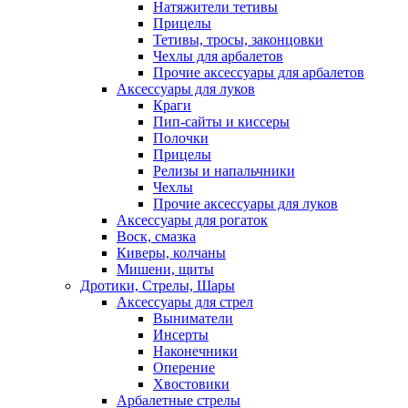
Натяжители тетивы
Прицелы
Тетивы, тросы, законцовки
Чехлы для арбалетов
Прочие аксессуары для арбалетов
Аксессуары для луков
Краги
Пип-сайты и киссеры
Полочки
Прицелы
Релизы и напальчники
Чехлы
Прочие аксессуары для луков
Аксессуары для рогаток
Воск, смазка
Киверы, колчаны
Мишени, щиты
Дротики, Стрелы, Шары
Аксессуары для стрел
Выниматели
Инсерты
Наконечники
Оперение
Хвостовики
Арбалетные стрелы