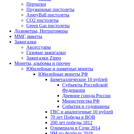
Перчатки
Пружинные пистолеты
AngryBall пистолеты
CO2 пистолеты
Green Gas пистолеты
Дозиметры, Нитратомеры
ММГ, макеты
Зажигалки
Аксессуары
Газовые зажигалки
Зажигалки Zippo
Монеты, альбомы и прочее
Юбилейные и памятные монеты
Юбилейные монеты РФ
Биметаллические 10 рублей
Субъекты Российской
Федерации
Древние города России
Министерства РФ
События и годовщины
ГВС и аналогичные 10 рублей
70 лет Победы в ВОВ
200 лет победы 1812
Олимпиада в Сочи 2014
ЧМ по футболу 2018