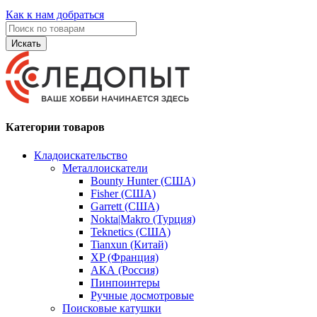
Как к нам добраться
Искать
Категории товаров
Кладоискательство
Металлоискатели
Bounty Hunter (США)
Fisher (США)
Garrett (США)
Nokta|Makro (Турция)
Teknetics (США)
Tianxun (Китай)
XP (Франция)
АКА (Россия)
Пинпоинтеры
Ручные досмотровые
Поисковые катушки