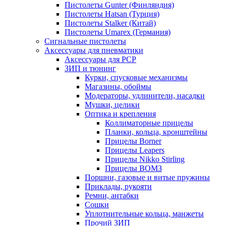
Пистолеты Gunter (Финляндия)
Пистолеты Hatsan (Турция)
Пистолеты Stalker (Китай)
Пистолеты Umarex (Германия)
Сигнальные пистолеты
Аксессуары для пневматики
Аксессуары для PCP
ЗИП и тюнинг
Курки, спусковые механизмы
Магазины, обоймы
Модераторы, удлинители, насадки
Мушки, целики
Оптика и крепления
Коллиматорные прицелы
Планки, кольца, кронштейны
Прицелы Borner
Прицелы Leapers
Прицелы Nikko Stirling
Прицелы ВОМЗ
Поршни, газовые и витые пружины
Приклады, рукояти
Ремни, антабки
Сошки
Уплотнительные кольца, манжеты
Прочий ЗИП