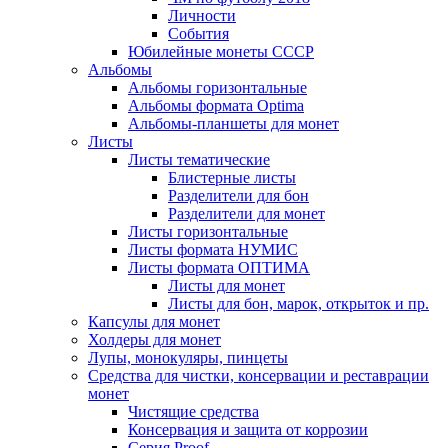
Личности
События
Юбилейные монеты СССР
Альбомы
Альбомы горизонтальные
Альбомы формата Optima
Альбомы-планшеты для монет
Листы
Листы тематические
Блистерные листы
Разделители для бон
Разделители для монет
Листы горизонтальные
Листы формата НУМИС
Листы формата ОПТИМА
Листы для монет
Листы для бон, марок, открыток и пр.
Капсулы для монет
Холдеры для монет
Лупы, монокуляры, пинцеты
Средства для чистки, консервации и реставрации
монет
Чистящие средства
Консервация и защита от коррозии
Серия Proof