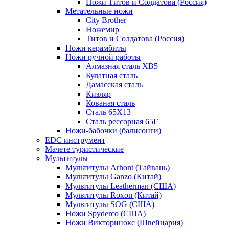
Ножи Титов и Солдатова (Россия)
Метательные ножи
City Brother
Ножемир
Титов и Солдатова (Россия)
Ножи керамбиты
Ножи ручной работы
Алмазная сталь ХВ5
Булатная сталь
Дамасская сталь
Кизляр
Кованая сталь
Сталь 65Х13
Сталь рессорная 65Г
Ножи-бабочки (балисонги)
EDC инструмент
Мачете туристические
Мультитулы
Мультитулы Arhont (Тайвань)
Мультитулы Ganzo (Китай)
Мультитулы Leatherman (США)
Мультитулы Roxon (Китай)
Мультитулы SOG (США)
Ножи Spyderco (США)
Ножи Викторинокс (Швейцария)