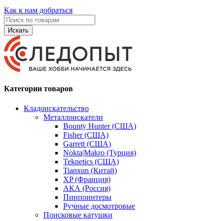
Как к нам добраться
Искать
Категории товаров
Кладоискательство
Металлоискатели
Bounty Hunter (США)
Fisher (США)
Garrett (США)
Nokta|Makro (Турция)
Teknetics (США)
Tianxun (Китай)
XP (Франция)
АКА (Россия)
Пинпоинтеры
Ручные досмотровые
Поисковые катушки