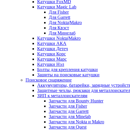
Катушки FoxMD
Катушки Magic Lab
Для Fisher
Для Garrett
Для Nokta|Makro
Для Квэст
Для Минелаб
Катушки Nokta|Makro
Катушки АКА
Катушки Детеч
Катушки Корс
Катушки Марс
Катушки Нэл
Болты для крепления катушки
Защиты на поисковые катушки
Поисковое снаряжение
Аккумуляторы, батарейки, зарядные устройст
Защитные чехлы, рюкзаки для металлоискате
ЗИП к металлоискателям
Запчасти для Bounty Hunter
Запчасти для Fisher
Запчасти для Garrett
Запчасти для Minelab
Запчасти для Nokta и Makro
Запчасти для Quest