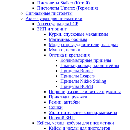
Пистолеты Stalker (Китай)
Пистолеты Umarex (Германия)
Сигнальные пистолеты
Аксессуары для пневматики
Аксессуары для PCP
ЗИП и тюнинг
Курки, спусковые механизмы
Магазины, обоймы
Модераторы, удлинители, насадки
Мушки, целики
Оптика и крепления
Коллиматорные прицелы
Планки, кольца, кронштейны
Прицелы Borner
Прицелы Leapers
Прицелы Nikko Stirling
Прицелы ВОМЗ
Поршни, газовые и витые пружины
Приклады, рукояти
Ремни, антабки
Сошки
Уплотнительные кольца, манжеты
Прочий ЗИП
Кейсы, чехлы, кобуры для пневматики
Кейсы и чехлы для пистолетов