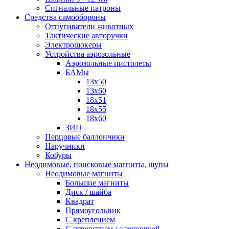
Сигнальные патроны
Средства самообороны
Отпугиватели животных
Тактические авторучки
Электрошокеры
Устройства аэрозольные
Аэрозольные пистолеты
БАМы
13х50
13х60
18х51
18х55
18х60
ЗИП
Перцовые баллончики
Наручники
Кобуры
Неодимовые, поисковые магниты, щупы
Неодимовые магниты
Большие магниты
Диск / шайба
Квадрат
Прямоугольник
С креплением
С отверстием / с зенковкой