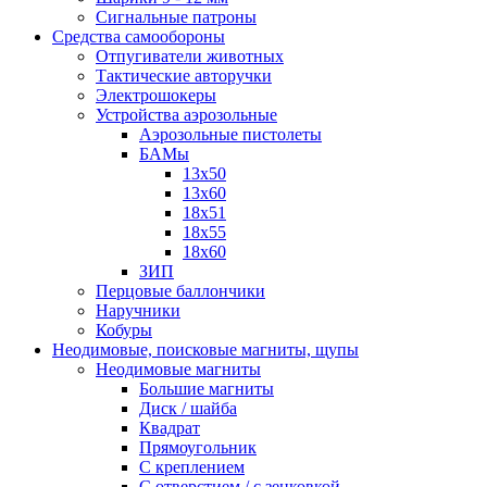
Сигнальные патроны
Средства самообороны
Отпугиватели животных
Тактические авторучки
Электрошокеры
Устройства аэрозольные
Аэрозольные пистолеты
БАМы
13х50
13х60
18х51
18х55
18х60
ЗИП
Перцовые баллончики
Наручники
Кобуры
Неодимовые, поисковые магниты, щупы
Неодимовые магниты
Большие магниты
Диск / шайба
Квадрат
Прямоугольник
С креплением
С отверстием / с зенковкой