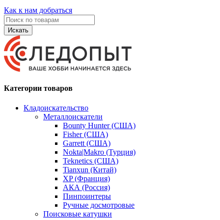
Как к нам добраться
Искать
Категории товаров
Кладоискательство
Металлоискатели
Bounty Hunter (США)
Fisher (США)
Garrett (США)
Nokta|Makro (Турция)
Teknetics (США)
Tianxun (Китай)
XP (Франция)
АКА (Россия)
Пинпоинтеры
Ручные досмотровые
Поисковые катушки