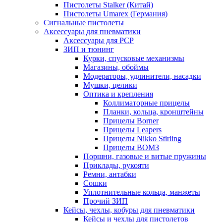
Пистолеты Stalker (Китай)
Пистолеты Umarex (Германия)
Сигнальные пистолеты
Аксессуары для пневматики
Аксессуары для PCP
ЗИП и тюнинг
Курки, спусковые механизмы
Магазины, обоймы
Модераторы, удлинители, насадки
Мушки, целики
Оптика и крепления
Коллиматорные прицелы
Планки, кольца, кронштейны
Прицелы Borner
Прицелы Leapers
Прицелы Nikko Stirling
Прицелы ВОМЗ
Поршни, газовые и витые пружины
Приклады, рукояти
Ремни, антабки
Сошки
Уплотнительные кольца, манжеты
Прочий ЗИП
Кейсы, чехлы, кобуры для пневматики
Кейсы и чехлы для пистолетов