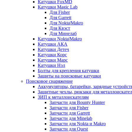
Катушки FoxMD
Катушки Magic Lab
Для Fisher
Для Garrett
Для Nokta|Makro
Для Квэст
Для Минелаб
Катушки Nokta|Makro
Катушки АКА
Катушки Детеч
Катушки Корс
Катушки Марс
Катушки Нэл
Болты для крепления катушки
Защиты на поисковые катушки
Поисковое снаряжение
Аккумуляторы, батарейки, зарядные устройст
Защитные чехлы, рюкзаки для металлоискате
ЗИП к металлоискателям
Запчасти для Bounty Hunter
Запчасти для Fisher
Запчасти для Garrett
Запчасти для Minelab
Запчасти для Nokta и Makro
Запчасти для Quest