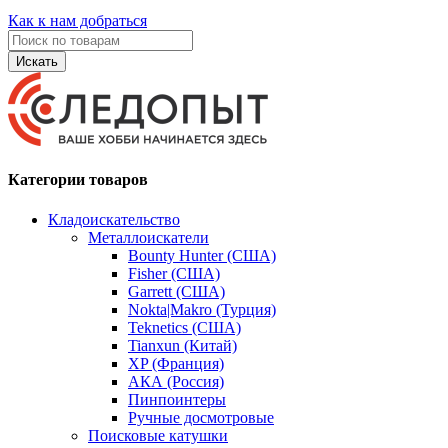
Как к нам добраться
Искать
Категории товаров
Кладоискательство
Металлоискатели
Bounty Hunter (США)
Fisher (США)
Garrett (США)
Nokta|Makro (Турция)
Teknetics (США)
Tianxun (Китай)
XP (Франция)
АКА (Россия)
Пинпоинтеры
Ручные досмотровые
Поисковые катушки