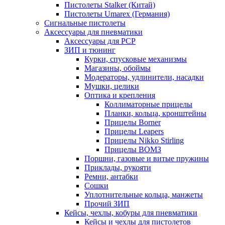
Пистолеты Stalker (Китай)
Пистолеты Umarex (Германия)
Сигнальные пистолеты
Аксессуары для пневматики
Аксессуары для PCP
ЗИП и тюнинг
Курки, спусковые механизмы
Магазины, обоймы
Модераторы, удлинители, насадки
Мушки, целики
Оптика и крепления
Коллиматорные прицелы
Планки, кольца, кронштейны
Прицелы Borner
Прицелы Leapers
Прицелы Nikko Stirling
Прицелы ВОМЗ
Поршни, газовые и витые пружины
Приклады, рукояти
Ремни, антабки
Сошки
Уплотнительные кольца, манжеты
Прочий ЗИП
Кейсы, чехлы, кобуры для пневматики
Кейсы и чехлы для пистолетов