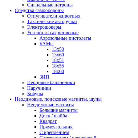
Сигнальные патроны
Средства самообороны
Отпугиватели животных
Тактические авторучки
Электрошокеры
Устройства аэрозольные
Аэрозольные пистолеты
БАМы
13х50
13х60
18х51
18х55
18х60
ЗИП
Перцовые баллончики
Наручники
Кобуры
Неодимовые, поисковые магниты, щупы
Неодимовые магниты
Большие магниты
Диск / шайба
Квадрат
Прямоугольник
С креплением
С отверстием / с зенковкой