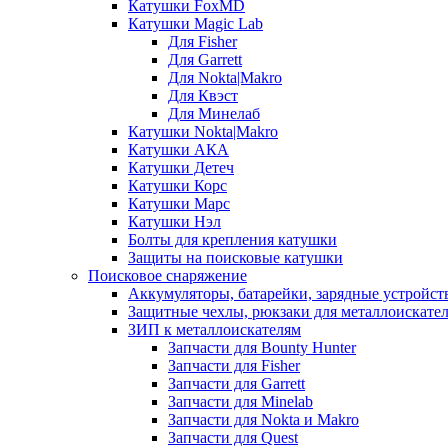
Катушки FoxMD
Катушки Magic Lab
Для Fisher
Для Garrett
Для Nokta|Makro
Для Квэст
Для Минелаб
Катушки Nokta|Makro
Катушки АКА
Катушки Детеч
Катушки Корс
Катушки Марс
Катушки Нэл
Болты для крепления катушки
Защиты на поисковые катушки
Поисковое снаряжение
Аккумуляторы, батарейки, зарядные устройст
Защитные чехлы, рюкзаки для металлоискате
ЗИП к металлоискателям
Запчасти для Bounty Hunter
Запчасти для Fisher
Запчасти для Garrett
Запчасти для Minelab
Запчасти для Nokta и Makro
Запчасти для Quest