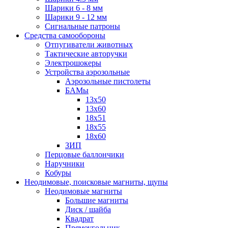
Шарики 6 - 8 мм
Шарики 9 - 12 мм
Сигнальные патроны
Средства самообороны
Отпугиватели животных
Тактические авторучки
Электрошокеры
Устройства аэрозольные
Аэрозольные пистолеты
БАМы
13х50
13х60
18х51
18х55
18х60
ЗИП
Перцовые баллончики
Наручники
Кобуры
Неодимовые, поисковые магниты, щупы
Неодимовые магниты
Большие магниты
Диск / шайба
Квадрат
Прямоугольник