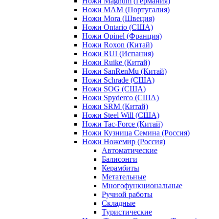
Ножи Magnum (Германия)
Ножи MAM (Португалия)
Ножи Mora (Швеция)
Ножи Ontario (США)
Ножи Opinel (Франция)
Ножи Roxon (Китай)
Ножи RUI (Испания)
Ножи Ruike (Китай)
Ножи SanRenMu (Китай)
Ножи Schrade (США)
Ножи SOG (США)
Ножи Spyderco (США)
Ножи SRM (Китай)
Ножи Steel Will (США)
Ножи Tac-Force (Китай)
Ножи Кузница Семина (Россия)
Ножи Ножемир (Россия)
Автоматические
Балисонги
Керамбиты
Метательные
Многофункциональные
Ручной работы
Складные
Туристические