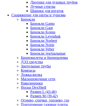
Дротики для духовых трубок
Лучные стрелы
Шарики для рогаток
Снаряжение для охоты и туризма
Бинокли
Бинокли Gamo
Бинокли Gaut
Бинокли Konus
Бинокли Levenhuk
Бинокли Norbert
Бинокли Norin
Бинокли Veber
Бинокли театральные
Бронежилеты и бронешлемы
ДЭЗ средства
Зрительные трубы
Компасы
Ложка-вилка
Маскировочные сети
Наколенники
Носки DexShell
Размер L (43-46)
Размер M (39-42)
Огниво, спички, топливо, газ
Портативные газовые плиты