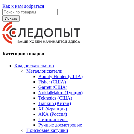
Как к нам добраться
Искать
Категории товаров
Кладоискательство
Металлоискатели
Bounty Hunter (США)
Fisher (США)
Garrett (США)
Nokta|Makro (Турция)
Teknetics (США)
Tianxun (Китай)
XP (Франция)
АКА (Россия)
Пинпоинтеры
Ручные досмотровые
Поисковые катушки