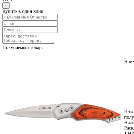
×
Купить в один клик
Покупаемый товар:
Наи
Нож 
полу
Нож
Раск
134