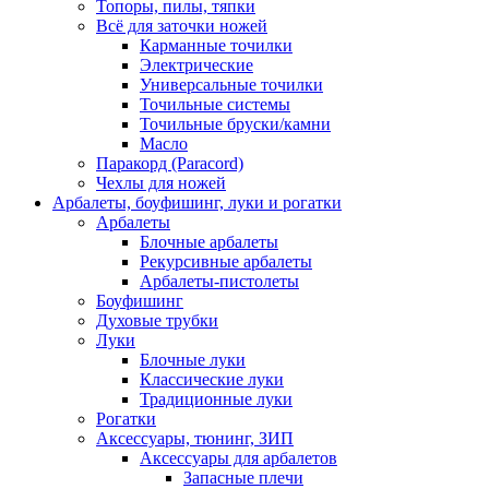
Топоры, пилы, тяпки
Всё для заточки ножей
Карманные точилки
Электрические
Универсальные точилки
Точильные системы
Точильные бруски/камни
Масло
Паракорд (Paracord)
Чехлы для ножей
Арбалеты, боуфишинг, луки и рогатки
Арбалеты
Блочные арбалеты
Рекурсивные арбалеты
Арбалеты-пистолеты
Боуфишинг
Духовые трубки
Луки
Блочные луки
Классические луки
Традиционные луки
Рогатки
Аксессуары, тюнинг, ЗИП
Аксессуары для арбалетов
Запасные плечи