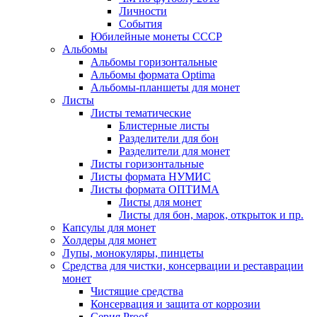
Личности
События
Юбилейные монеты СССР
Альбомы
Альбомы горизонтальные
Альбомы формата Optima
Альбомы-планшеты для монет
Листы
Листы тематические
Блистерные листы
Разделители для бон
Разделители для монет
Листы горизонтальные
Листы формата НУМИС
Листы формата ОПТИМА
Листы для монет
Листы для бон, марок, открыток и пр.
Капсулы для монет
Холдеры для монет
Лупы, монокуляры, пинцеты
Средства для чистки, консервации и реставрации
монет
Чистящие средства
Консервация и защита от коррозии
Серия Proof