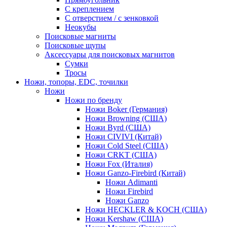
С креплением
С отверстием / с зенковкой
Неокубы
Поисковые магниты
Поисковые щупы
Аксессуары для поисковых магнитов
Сумки
Тросы
Ножи, топоры, EDC, точилки
Ножи
Ножи по бренду
Ножи Boker (Германия)
Ножи Browning (США)
Ножи Byrd (США)
Ножи CIVIVI (Китай)
Ножи Cold Steel (США)
Ножи CRKT (США)
Ножи Fox (Италия)
Ножи Ganzo-Firebird (Китай)
Ножи Adimanti
Ножи Firebird
Ножи Ganzo
Ножи HECKLER & KOCH (США)
Ножи Kershaw (США)