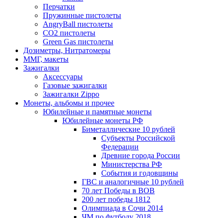
Перчатки
Пружинные пистолеты
AngryBall пистолеты
CO2 пистолеты
Green Gas пистолеты
Дозиметры, Нитратомеры
ММГ, макеты
Зажигалки
Аксессуары
Газовые зажигалки
Зажигалки Zippo
Монеты, альбомы и прочее
Юбилейные и памятные монеты
Юбилейные монеты РФ
Биметаллические 10 рублей
Субъекты Российской
Федерации
Древние города России
Министерства РФ
События и годовщины
ГВС и аналогичные 10 рублей
70 лет Победы в ВОВ
200 лет победы 1812
Олимпиада в Сочи 2014
ЧМ по футболу 2018