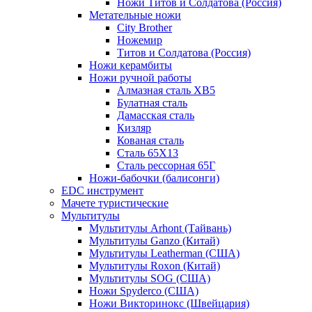
Ножи Титов и Солдатова (Россия)
Метательные ножи
City Brother
Ножемир
Титов и Солдатова (Россия)
Ножи керамбиты
Ножи ручной работы
Алмазная сталь ХВ5
Булатная сталь
Дамасская сталь
Кизляр
Кованая сталь
Сталь 65Х13
Сталь рессорная 65Г
Ножи-бабочки (балисонги)
EDC инструмент
Мачете туристические
Мультитулы
Мультитулы Arhont (Тайвань)
Мультитулы Ganzo (Китай)
Мультитулы Leatherman (США)
Мультитулы Roxon (Китай)
Мультитулы SOG (США)
Ножи Spyderco (США)
Ножи Викторинокс (Швейцария)