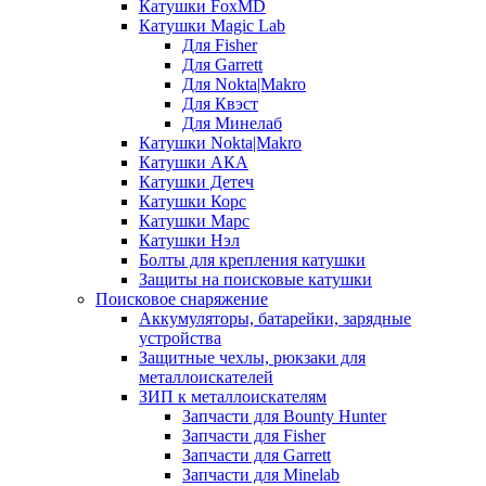
Катушки FoxMD
Катушки Magic Lab
Для Fisher
Для Garrett
Для Nokta|Makro
Для Квэст
Для Минелаб
Катушки Nokta|Makro
Катушки АКА
Катушки Детеч
Катушки Корс
Катушки Марс
Катушки Нэл
Болты для крепления катушки
Защиты на поисковые катушки
Поисковое снаряжение
Аккумуляторы, батарейки, зарядные
устройства
Защитные чехлы, рюкзаки для
металлоискателей
ЗИП к металлоискателям
Запчасти для Bounty Hunter
Запчасти для Fisher
Запчасти для Garrett
Запчасти для Minelab