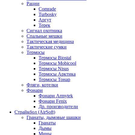
Рации
Comrade
Turbosky
Аргут
Терек
Сигнал охотника
Спальные мешки
Тактическая медицина
Тактические сумки
Термосы
Термосы Biostal
Термосы Mobicool
Термосы Nisus
Термосы Арктика
Термосы Тонар
Фляги, котелки
Фонари
Фонари Armytek
Фонари Fenix
Др. производители
Страйкбол (AirSoft)
Гранаты, дымовые шашки
Гранаты
Дымы
Мины