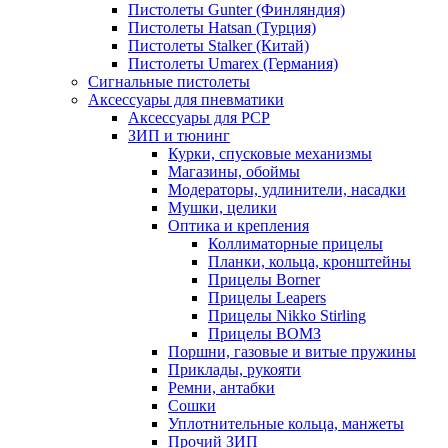
Пистолеты Gunter (Финляндия)
Пистолеты Hatsan (Турция)
Пистолеты Stalker (Китай)
Пистолеты Umarex (Германия)
Сигнальные пистолеты
Аксессуары для пневматики
Аксессуары для PCP
ЗИП и тюнинг
Курки, спусковые механизмы
Магазины, обоймы
Модераторы, удлинители, насадки
Мушки, целики
Оптика и крепления
Коллиматорные прицелы
Планки, кольца, кронштейны
Прицелы Borner
Прицелы Leapers
Прицелы Nikko Stirling
Прицелы ВОМЗ
Поршни, газовые и витые пружины
Приклады, рукояти
Ремни, антабки
Сошки
Уплотнительные кольца, манжеты
Прочий ЗИП