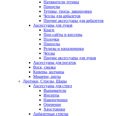
Натяжители тетивы
Прицелы
Тетивы, тросы, законцовки
Чехлы для арбалетов
Прочие аксессуары для арбалетов
Аксессуары для луков
Краги
Пип-сайты и киссеры
Полочки
Прицелы
Релизы и напальчники
Чехлы
Прочие аксессуары для луков
Аксессуары для рогаток
Воск, смазка
Киверы, колчаны
Мишени, щиты
Дротики, Стрелы, Шары
Аксессуары для стрел
Выниматели
Инсерты
Наконечники
Оперение
Хвостовики
Арбалетные стрелы