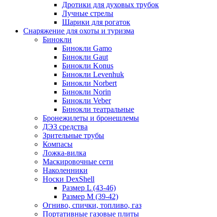
Дротики для духовых трубок
Лучные стрелы
Шарики для рогаток
Снаряжение для охоты и туризма
Бинокли
Бинокли Gamo
Бинокли Gaut
Бинокли Konus
Бинокли Levenhuk
Бинокли Norbert
Бинокли Norin
Бинокли Veber
Бинокли театральные
Бронежилеты и бронешлемы
ДЭЗ средства
Зрительные трубы
Компасы
Ложка-вилка
Маскировочные сети
Наколенники
Носки DexShell
Размер L (43-46)
Размер M (39-42)
Огниво, спички, топливо, газ
Портативные газовые плиты