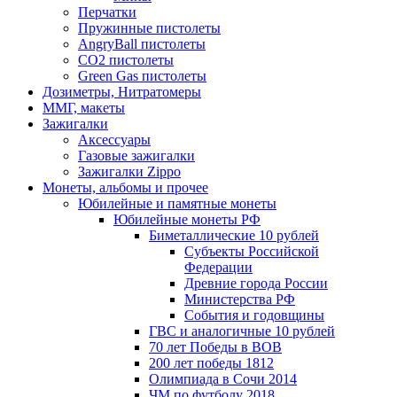
Перчатки
Пружинные пистолеты
AngryBall пистолеты
CO2 пистолеты
Green Gas пистолеты
Дозиметры, Нитратомеры
ММГ, макеты
Зажигалки
Аксессуары
Газовые зажигалки
Зажигалки Zippo
Монеты, альбомы и прочее
Юбилейные и памятные монеты
Юбилейные монеты РФ
Биметаллические 10 рублей
Субъекты Российской
Федерации
Древние города России
Министерства РФ
События и годовщины
ГВС и аналогичные 10 рублей
70 лет Победы в ВОВ
200 лет победы 1812
Олимпиада в Сочи 2014
ЧМ по футболу 2018