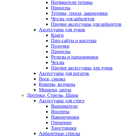
Натяжители тетивы
Прицелы
Тетивы, тросы, законцовки
Чехлы для арбалетов
Прочие аксессуары для арбалетов
Аксессуары для луков
Краги
Пип-сайты и киссеры
Полочки
Прицелы
Релизы и напальчники
Чехлы
Прочие аксессуары для луков
Аксессуары для рогаток
Воск, смазка
Киверы, колчаны
Мишени, щиты
Дротики, Стрелы, Шары
Аксессуары для стрел
Выниматели
Инсерты
Наконечники
Оперение
Хвостовики
Арбалетные стрелы