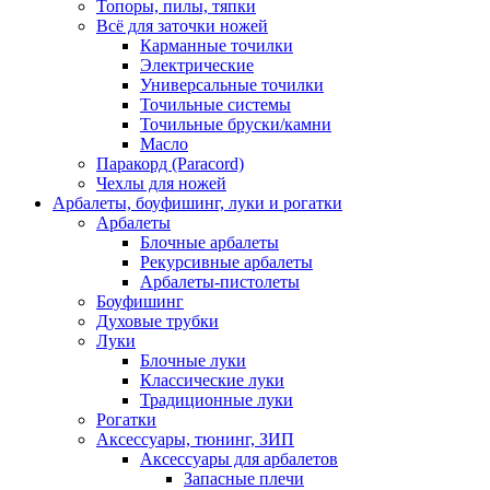
Топоры, пилы, тяпки
Всё для заточки ножей
Карманные точилки
Электрические
Универсальные точилки
Точильные системы
Точильные бруски/камни
Масло
Паракорд (Paracord)
Чехлы для ножей
Арбалеты, боуфишинг, луки и рогатки
Арбалеты
Блочные арбалеты
Рекурсивные арбалеты
Арбалеты-пистолеты
Боуфишинг
Духовые трубки
Луки
Блочные луки
Классические луки
Традиционные луки
Рогатки
Аксессуары, тюнинг, ЗИП
Аксессуары для арбалетов
Запасные плечи