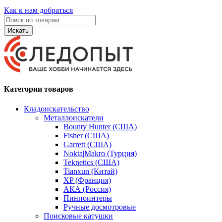
Как к нам добраться
Искать
Категории товаров
Кладоискательство
Металлоискатели
Bounty Hunter (США)
Fisher (США)
Garrett (США)
Nokta|Makro (Турция)
Teknetics (США)
Tianxun (Китай)
XP (Франция)
АКА (Россия)
Пинпоинтеры
Ручные досмотровые
Поисковые катушки