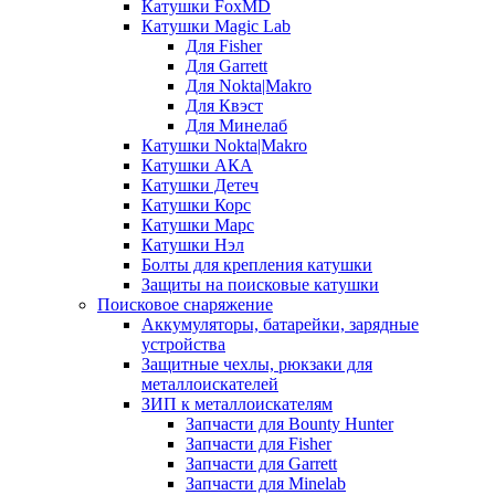
Катушки FoxMD
Катушки Magic Lab
Для Fisher
Для Garrett
Для Nokta|Makro
Для Квэст
Для Минелаб
Катушки Nokta|Makro
Катушки АКА
Катушки Детеч
Катушки Корс
Катушки Марс
Катушки Нэл
Болты для крепления катушки
Защиты на поисковые катушки
Поисковое снаряжение
Аккумуляторы, батарейки, зарядные
устройства
Защитные чехлы, рюкзаки для
металлоискателей
ЗИП к металлоискателям
Запчасти для Bounty Hunter
Запчасти для Fisher
Запчасти для Garrett
Запчасти для Minelab