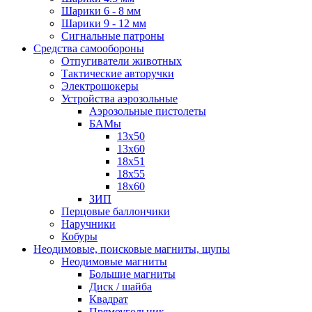
Шарики 6 - 8 мм
Шарики 9 - 12 мм
Сигнальные патроны
Средства самообороны
Отпугиватели животных
Тактические авторучки
Электрошокеры
Устройства аэрозольные
Аэрозольные пистолеты
БАМы
13х50
13х60
18х51
18х55
18х60
ЗИП
Перцовые баллончики
Наручники
Кобуры
Неодимовые, поисковые магниты, щупы
Неодимовые магниты
Большие магниты
Диск / шайба
Квадрат
Прямоугольник