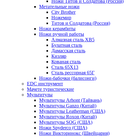
Ножи Титов и Солдатова (Россия)
Метательные ножи
City Brother
Ножемир
Титов и Солдатова (Россия)
Ножи керамбиты
Ножи ручной работы
Алмазная сталь ХВ5
Булатная сталь
Дамасская сталь
Кизляр
Кованая сталь
Сталь 65Х13
Сталь рессорная 65Г
Ножи-бабочки (балисонги)
EDC инструмент
Мачете туристические
Мультитулы
Мультитулы Arhont (Тайвань)
Мультитулы Ganzo (Китай)
Мультитулы Leatherman (США)
Мультитулы Roxon (Китай)
Мультитулы SOG (США)
Ножи Spyderco (США)
Ножи Викторинокс (Швейцария)