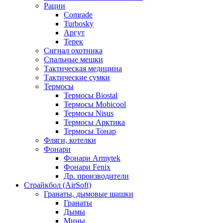
Рации
Comrade
Turbosky
Аргут
Терек
Сигнал охотника
Спальные мешки
Тактическая медицина
Тактические сумки
Термосы
Термосы Biostal
Термосы Mobicool
Термосы Nisus
Термосы Арктика
Термосы Тонар
Фляги, котелки
Фонари
Фонари Armytek
Фонари Fenix
Др. производители
Страйкбол (AirSoft)
Гранаты, дымовые шашки
Гранаты
Дымы
Мины