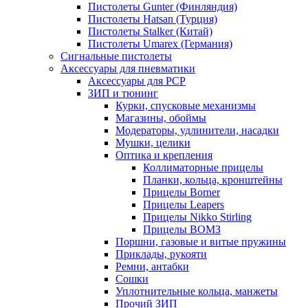
Пистолеты Gunter (Финляндия)
Пистолеты Hatsan (Турция)
Пистолеты Stalker (Китай)
Пистолеты Umarex (Германия)
Сигнальные пистолеты
Аксессуары для пневматики
Аксессуары для PCP
ЗИП и тюнинг
Курки, спусковые механизмы
Магазины, обоймы
Модераторы, удлинители, насадки
Мушки, целики
Оптика и крепления
Коллиматорные прицелы
Планки, кольца, кронштейны
Прицелы Borner
Прицелы Leapers
Прицелы Nikko Stirling
Прицелы ВОМЗ
Поршни, газовые и витые пружины
Приклады, рукояти
Ремни, антабки
Сошки
Уплотнительные кольца, манжеты
Прочий ЗИП