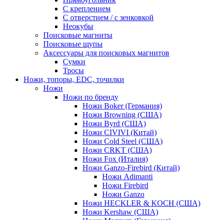
С креплением
С отверстием / с зенковкой
Неокубы
Поисковые магниты
Поисковые щупы
Аксессуары для поисковых магнитов
Сумки
Тросы
Ножи, топоры, EDC, точилки
Ножи
Ножи по бренду
Ножи Boker (Германия)
Ножи Browning (США)
Ножи Byrd (США)
Ножи CIVIVI (Китай)
Ножи Cold Steel (США)
Ножи CRKT (США)
Ножи Fox (Италия)
Ножи Ganzo-Firebird (Китай)
Ножи Adimanti
Ножи Firebird
Ножи Ganzo
Ножи HECKLER & KOCH (США)
Ножи Kershaw (США)