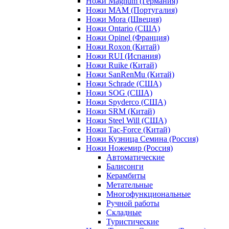
Ножи Magnum (Германия)
Ножи MAM (Португалия)
Ножи Mora (Швеция)
Ножи Ontario (США)
Ножи Opinel (Франция)
Ножи Roxon (Китай)
Ножи RUI (Испания)
Ножи Ruike (Китай)
Ножи SanRenMu (Китай)
Ножи Schrade (США)
Ножи SOG (США)
Ножи Spyderco (США)
Ножи SRM (Китай)
Ножи Steel Will (США)
Ножи Tac-Force (Китай)
Ножи Кузница Семина (Россия)
Ножи Ножемир (Россия)
Автоматические
Балисонги
Керамбиты
Метательные
Многофункциональные
Ручной работы
Складные
Туристические