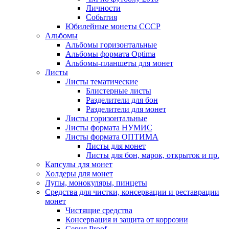
Личности
События
Юбилейные монеты СССР
Альбомы
Альбомы горизонтальные
Альбомы формата Optima
Альбомы-планшеты для монет
Листы
Листы тематические
Блистерные листы
Разделители для бон
Разделители для монет
Листы горизонтальные
Листы формата НУМИС
Листы формата ОПТИМА
Листы для монет
Листы для бон, марок, открыток и пр.
Капсулы для монет
Холдеры для монет
Лупы, монокуляры, пинцеты
Средства для чистки, консервации и реставрации
монет
Чистящие средства
Консервация и защита от коррозии
Серия Proof