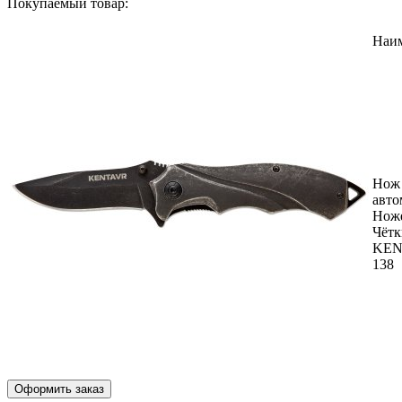
Покупаемый товар:
Наи
Нож
авто
Нож
Чётк
KEN
138
Оформить заказ