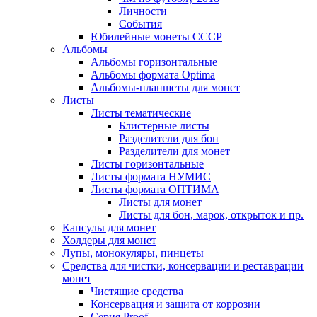
Личности
События
Юбилейные монеты СССР
Альбомы
Альбомы горизонтальные
Альбомы формата Optima
Альбомы-планшеты для монет
Листы
Листы тематические
Блистерные листы
Разделители для бон
Разделители для монет
Листы горизонтальные
Листы формата НУМИС
Листы формата ОПТИМА
Листы для монет
Листы для бон, марок, открыток и пр.
Капсулы для монет
Холдеры для монет
Лупы, монокуляры, пинцеты
Средства для чистки, консервации и реставрации
монет
Чистящие средства
Консервация и защита от коррозии
Серия Proof