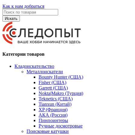
Как к нам добраться
Искать
Категории товаров
Кладоискательство
Металлоискатели
Bounty Hunter (США)
Fisher (США)
Garrett (США)
Nokta|Makro (Турция)
Teknetics (США)
Tianxun (Китай)
XP (Франция)
АКА (Россия)
Пинпоинтеры
Ручные досмотровые
Поисковые катушки