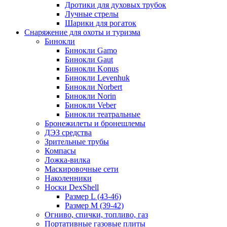
Дротики для духовых трубок
Лучные стрелы
Шарики для рогаток
Снаряжение для охоты и туризма
Бинокли
Бинокли Gamo
Бинокли Gaut
Бинокли Konus
Бинокли Levenhuk
Бинокли Norbert
Бинокли Norin
Бинокли Veber
Бинокли театральные
Бронежилеты и бронешлемы
ДЭЗ средства
Зрительные трубы
Компасы
Ложка-вилка
Маскировочные сети
Наколенники
Носки DexShell
Размер L (43-46)
Размер M (39-42)
Огниво, спички, топливо, газ
Портативные газовые плиты