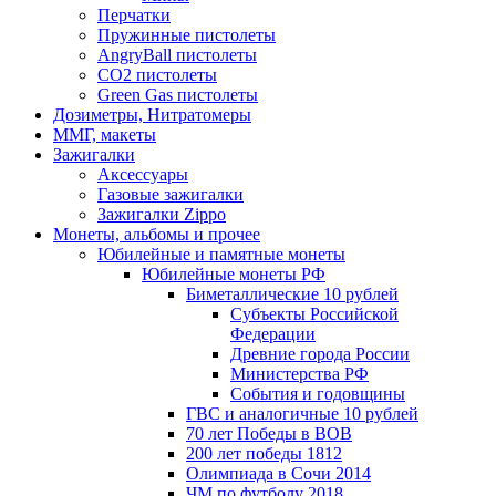
Перчатки
Пружинные пистолеты
AngryBall пистолеты
CO2 пистолеты
Green Gas пистолеты
Дозиметры, Нитратомеры
ММГ, макеты
Зажигалки
Аксессуары
Газовые зажигалки
Зажигалки Zippo
Монеты, альбомы и прочее
Юбилейные и памятные монеты
Юбилейные монеты РФ
Биметаллические 10 рублей
Субъекты Российской
Федерации
Древние города России
Министерства РФ
События и годовщины
ГВС и аналогичные 10 рублей
70 лет Победы в ВОВ
200 лет победы 1812
Олимпиада в Сочи 2014
ЧМ по футболу 2018