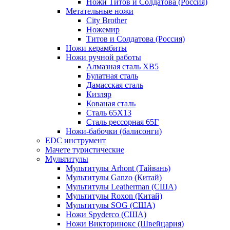
Ножи Титов и Солдатова (Россия)
Метательные ножи
City Brother
Ножемир
Титов и Солдатова (Россия)
Ножи керамбиты
Ножи ручной работы
Алмазная сталь ХВ5
Булатная сталь
Дамасская сталь
Кизляр
Кованая сталь
Сталь 65Х13
Сталь рессорная 65Г
Ножи-бабочки (балисонги)
EDC инструмент
Мачете туристические
Мультитулы
Мультитулы Arhont (Тайвань)
Мультитулы Ganzo (Китай)
Мультитулы Leatherman (США)
Мультитулы Roxon (Китай)
Мультитулы SOG (США)
Ножи Spyderco (США)
Ножи Викторинокс (Швейцария)