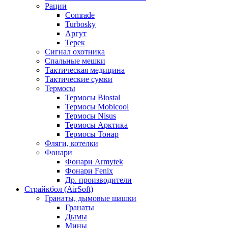
Рации
Comrade
Turbosky
Аргут
Терек
Сигнал охотника
Спальные мешки
Тактическая медицина
Тактические сумки
Термосы
Термосы Biostal
Термосы Mobicool
Термосы Nisus
Термосы Арктика
Термосы Тонар
Фляги, котелки
Фонари
Фонари Armytek
Фонари Fenix
Др. производители
Страйкбол (AirSoft)
Гранаты, дымовые шашки
Гранаты
Дымы
Мины