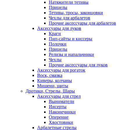
Натяжители тетивы
Прицелы
Тетивы, тросы, законцовки
Чехлы для арбалетов
Прочие аксессуары для арбалетов
Аксессуары для луков
Краги
Пип-сайты и киссеры
Полочки
Прицелы
Релизы и напальчники
Чехлы
Прочие аксессуары для луков
Аксессуары для рогаток
Воск, смазка
Киверы, колчаны
Мишени, щиты
Дротики, Стрелы, Шары
Аксессуары для стрел
Выниматели
Инсерты
Наконечники
Оперение
Хвостовики
Арбалетные стрелы