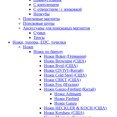
С креплением
С отверстием / с зенковкой
Неокубы
Поисковые магниты
Поисковые щупы
Аксессуары для поисковых магнитов
Сумки
Тросы
Ножи, топоры, EDC, точилки
Ножи
Ножи по бренду
Ножи Boker (Германия)
Ножи Browning (США)
Ножи Byrd (США)
Ножи CIVIVI (Китай)
Ножи Cold Steel (США)
Ножи CRKT (США)
Ножи Fox (Италия)
Ножи Ganzo-Firebird (Китай)
Ножи Adimanti
Ножи Firebird
Ножи Ganzo
Ножи HECKLER & KOCH (США)
Ножи Kershaw (США)