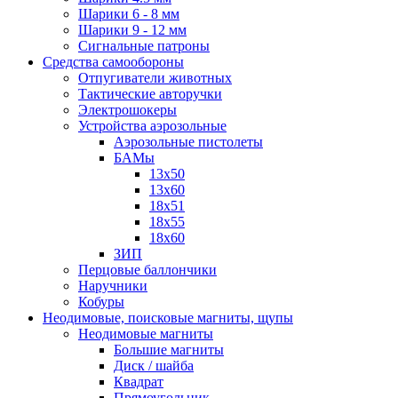
Шарики 6 - 8 мм
Шарики 9 - 12 мм
Сигнальные патроны
Средства самообороны
Отпугиватели животных
Тактические авторучки
Электрошокеры
Устройства аэрозольные
Аэрозольные пистолеты
БАМы
13х50
13х60
18х51
18х55
18х60
ЗИП
Перцовые баллончики
Наручники
Кобуры
Неодимовые, поисковые магниты, щупы
Неодимовые магниты
Большие магниты
Диск / шайба
Квадрат
Прямоугольник