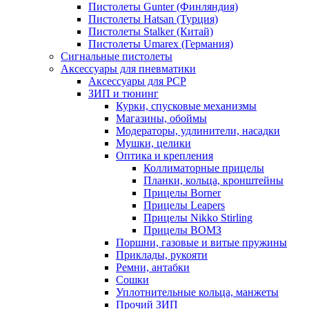
Пистолеты Gunter (Финляндия)
Пистолеты Hatsan (Турция)
Пистолеты Stalker (Китай)
Пистолеты Umarex (Германия)
Сигнальные пистолеты
Аксессуары для пневматики
Аксессуары для PCP
ЗИП и тюнинг
Курки, спусковые механизмы
Магазины, обоймы
Модераторы, удлинители, насадки
Мушки, целики
Оптика и крепления
Коллиматорные прицелы
Планки, кольца, кронштейны
Прицелы Borner
Прицелы Leapers
Прицелы Nikko Stirling
Прицелы ВОМЗ
Поршни, газовые и витые пружины
Приклады, рукояти
Ремни, антабки
Сошки
Уплотнительные кольца, манжеты
Прочий ЗИП