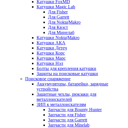
Катушки FoxMD
Катушки Magic Lab
Для Fisher
Для Garrett
Для Nokta|Makro
Для Квэст
Для Минелаб
Катушки Nokta|Makro
Катушки АКА
Катушки Детеч
Катушки Корс
Катушки Марс
Катушки Нэл
Болты для крепления катушки
Защиты на поисковые катушки
Поисковое снаряжение
Аккумуляторы, батарейки, зарядные
устройства
Защитные чехлы, рюкзаки для
металлоискателей
ЗИП к металлоискателям
Запчасти для Bounty Hunter
Запчасти для Fisher
Запчасти для Garrett
Запчасти для Minelab