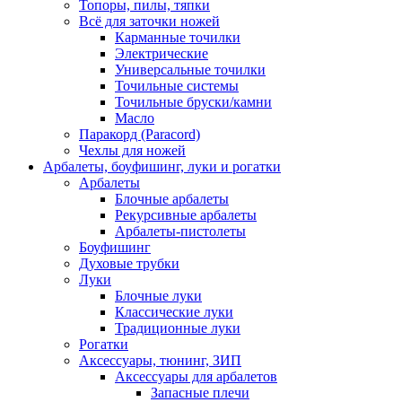
Топоры, пилы, тяпки
Всё для заточки ножей
Карманные точилки
Электрические
Универсальные точилки
Точильные системы
Точильные бруски/камни
Масло
Паракорд (Paracord)
Чехлы для ножей
Арбалеты, боуфишинг, луки и рогатки
Арбалеты
Блочные арбалеты
Рекурсивные арбалеты
Арбалеты-пистолеты
Боуфишинг
Духовые трубки
Луки
Блочные луки
Классические луки
Традиционные луки
Рогатки
Аксессуары, тюнинг, ЗИП
Аксессуары для арбалетов
Запасные плечи