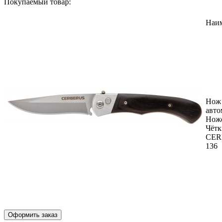
Покупаемый товар:
Наи
Нож
авто
Нож
Чётк
CER
136
Оформить заказ