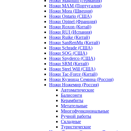
Ножи Magnum (Германия)
Ножи MAM (Португалия)
Ножи Mora (Швеция)
Ножи Ontario (США)
Ножи Opinel (Франция)
Ножи Roxon (Китай)
Ножи RUI (Испания)
Ножи Ruike (Китай)
Ножи SanRenMu (Китай)
Ножи Schrade (США)
Ножи SOG (США)
Ножи Spyderco (США)
Ножи SRM (Китай)
Ножи Steel Will (США)
Ножи Tac-Force (Китай)
Ножи Кузница Семина (Россия)
Ножи Ножемир (Россия)
Автоматические
Балисонги
Керамбиты
Метательные
Многофункциональные
Ручной работы
Складные
Туристические