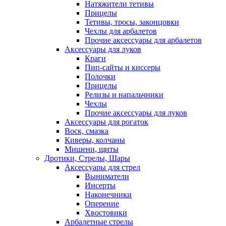
Натяжители тетивы
Прицелы
Тетивы, тросы, законцовки
Чехлы для арбалетов
Прочие аксессуары для арбалетов
Аксессуары для луков
Краги
Пип-сайты и киссеры
Полочки
Прицелы
Релизы и напальчники
Чехлы
Прочие аксессуары для луков
Аксессуары для рогаток
Воск, смазка
Киверы, колчаны
Мишени, щиты
Дротики, Стрелы, Шары
Аксессуары для стрел
Выниматели
Инсерты
Наконечники
Оперение
Хвостовики
Арбалетные стрелы