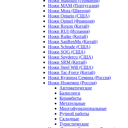
Ножи Magnum (Германия)
Ножи MAM (Португалия)
Ножи Mora (Швеция)
Ножи Ontario (США)
Ножи Opinel (Франция)
Ножи Roxon (Китай)
Ножи RUI (Испания)
Ножи Ruike (Китай)
Ножи SanRenMu (Китай)
Ножи Schrade (США)
Ножи SOG (США)
Ножи Spyderco (США)
Ножи SRM (Китай)
Ножи Steel Will (США)
Ножи Tac-Force (Китай)
Ножи Кузница Семина (Россия)
Ножи Ножемир (Россия)
Автоматические
Балисонги
Керамбиты
Метательные
Многофункциональные
Ручной работы
Складные
Туристические