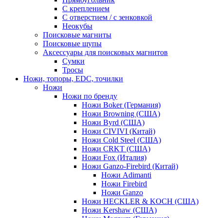
С креплением
С отверстием / с зенковкой
Неокубы
Поисковые магниты
Поисковые щупы
Аксессуары для поисковых магнитов
Сумки
Тросы
Ножи, топоры, EDC, точилки
Ножи
Ножи по бренду
Ножи Boker (Германия)
Ножи Browning (США)
Ножи Byrd (США)
Ножи CIVIVI (Китай)
Ножи Cold Steel (США)
Ножи CRKT (США)
Ножи Fox (Италия)
Ножи Ganzo-Firebird (Китай)
Ножи Adimanti
Ножи Firebird
Ножи Ganzo
Ножи HECKLER & KOCH (США)
Ножи Kershaw (США)