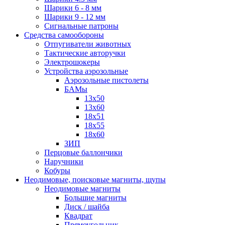
Шарики 6 - 8 мм
Шарики 9 - 12 мм
Сигнальные патроны
Средства самообороны
Отпугиватели животных
Тактические авторучки
Электрошокеры
Устройства аэрозольные
Аэрозольные пистолеты
БАМы
13х50
13х60
18х51
18х55
18х60
ЗИП
Перцовые баллончики
Наручники
Кобуры
Неодимовые, поисковые магниты, щупы
Неодимовые магниты
Большие магниты
Диск / шайба
Квадрат
Прямоугольник