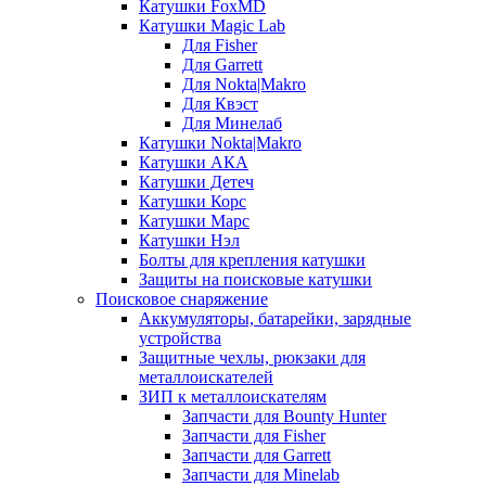
Катушки FoxMD
Катушки Magic Lab
Для Fisher
Для Garrett
Для Nokta|Makro
Для Квэст
Для Минелаб
Катушки Nokta|Makro
Катушки АКА
Катушки Детеч
Катушки Корс
Катушки Марс
Катушки Нэл
Болты для крепления катушки
Защиты на поисковые катушки
Поисковое снаряжение
Аккумуляторы, батарейки, зарядные
устройства
Защитные чехлы, рюкзаки для
металлоискателей
ЗИП к металлоискателям
Запчасти для Bounty Hunter
Запчасти для Fisher
Запчасти для Garrett
Запчасти для Minelab