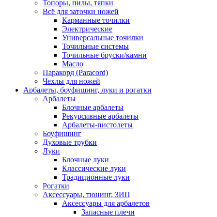
Топоры, пилы, тяпки
Всё для заточки ножей
Карманные точилки
Электрические
Универсальные точилки
Точильные системы
Точильные бруски/камни
Масло
Паракорд (Paracord)
Чехлы для ножей
Арбалеты, боуфишинг, луки и рогатки
Арбалеты
Блочные арбалеты
Рекурсивные арбалеты
Арбалеты-пистолеты
Боуфишинг
Духовые трубки
Луки
Блочные луки
Классические луки
Традиционные луки
Рогатки
Аксессуары, тюнинг, ЗИП
Аксессуары для арбалетов
Запасные плечи