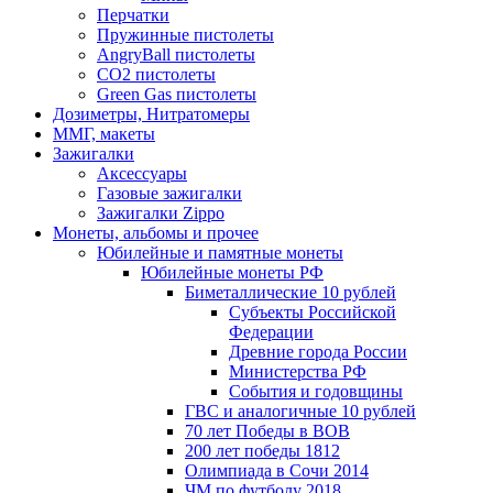
Перчатки
Пружинные пистолеты
AngryBall пистолеты
CO2 пистолеты
Green Gas пистолеты
Дозиметры, Нитратомеры
ММГ, макеты
Зажигалки
Аксессуары
Газовые зажигалки
Зажигалки Zippo
Монеты, альбомы и прочее
Юбилейные и памятные монеты
Юбилейные монеты РФ
Биметаллические 10 рублей
Субъекты Российской
Федерации
Древние города России
Министерства РФ
События и годовщины
ГВС и аналогичные 10 рублей
70 лет Победы в ВОВ
200 лет победы 1812
Олимпиада в Сочи 2014
ЧМ по футболу 2018