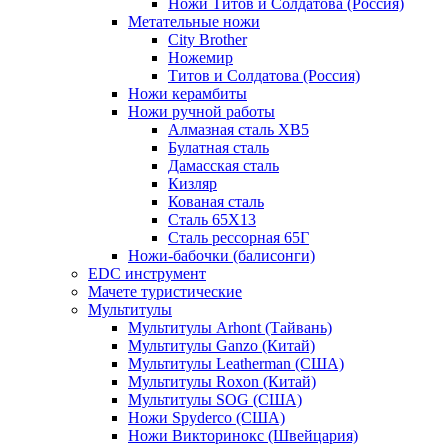
Ножи Титов и Солдатова (Россия)
Метательные ножи
City Brother
Ножемир
Титов и Солдатова (Россия)
Ножи керамбиты
Ножи ручной работы
Алмазная сталь ХВ5
Булатная сталь
Дамасская сталь
Кизляр
Кованая сталь
Сталь 65Х13
Сталь рессорная 65Г
Ножи-бабочки (балисонги)
EDC инструмент
Мачете туристические
Мультитулы
Мультитулы Arhont (Тайвань)
Мультитулы Ganzo (Китай)
Мультитулы Leatherman (США)
Мультитулы Roxon (Китай)
Мультитулы SOG (США)
Ножи Spyderco (США)
Ножи Викторинокс (Швейцария)