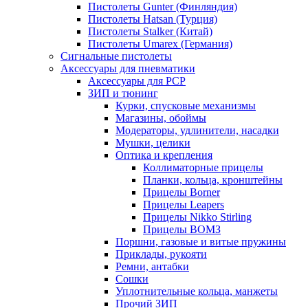
Пистолеты Gunter (Финляндия)
Пистолеты Hatsan (Турция)
Пистолеты Stalker (Китай)
Пистолеты Umarex (Германия)
Сигнальные пистолеты
Аксессуары для пневматики
Аксессуары для PCP
ЗИП и тюнинг
Курки, спусковые механизмы
Магазины, обоймы
Модераторы, удлинители, насадки
Мушки, целики
Оптика и крепления
Коллиматорные прицелы
Планки, кольца, кронштейны
Прицелы Borner
Прицелы Leapers
Прицелы Nikko Stirling
Прицелы ВОМЗ
Поршни, газовые и витые пружины
Приклады, рукояти
Ремни, антабки
Сошки
Уплотнительные кольца, манжеты
Прочий ЗИП