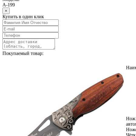
A-199
×
Купить в один клик
Покупаемый товар:
Наи
Нож
авто
Нож
Чётк