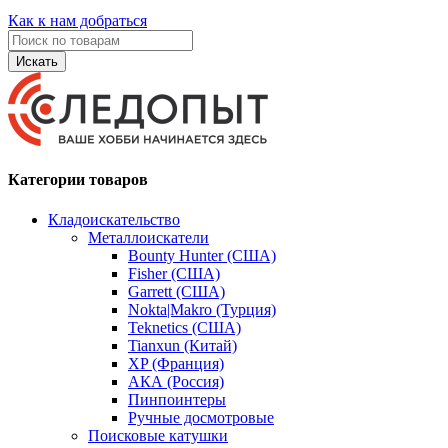
Как к нам добраться
Искать
Категории товаров
Кладоискательство
Металлоискатели
Bounty Hunter (США)
Fisher (США)
Garrett (США)
Nokta|Makro (Турция)
Teknetics (США)
Tianxun (Китай)
XP (Франция)
АКА (Россия)
Пинпоинтеры
Ручные досмотровые
Поисковые катушки