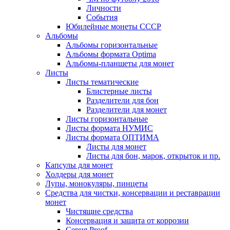
Личности
События
Юбилейные монеты СССР
Альбомы
Альбомы горизонтальные
Альбомы формата Optima
Альбомы-планшеты для монет
Листы
Листы тематические
Блистерные листы
Разделители для бон
Разделители для монет
Листы горизонтальные
Листы формата НУМИС
Листы формата ОПТИМА
Листы для монет
Листы для бон, марок, открыток и пр.
Капсулы для монет
Холдеры для монет
Лупы, монокуляры, пинцеты
Средства для чистки, консервации и реставрации
монет
Чистящие средства
Консервация и защита от коррозии
Серия Proof