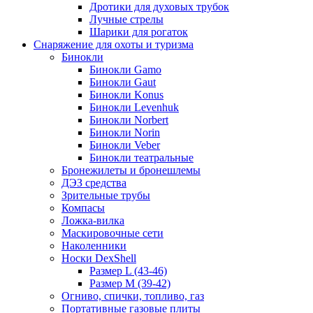
Дротики для духовых трубок
Лучные стрелы
Шарики для рогаток
Снаряжение для охоты и туризма
Бинокли
Бинокли Gamo
Бинокли Gaut
Бинокли Konus
Бинокли Levenhuk
Бинокли Norbert
Бинокли Norin
Бинокли Veber
Бинокли театральные
Бронежилеты и бронешлемы
ДЭЗ средства
Зрительные трубы
Компасы
Ложка-вилка
Маскировочные сети
Наколенники
Носки DexShell
Размер L (43-46)
Размер M (39-42)
Огниво, спички, топливо, газ
Портативные газовые плиты