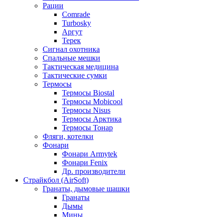
Рации
Comrade
Turbosky
Аргут
Терек
Сигнал охотника
Спальные мешки
Тактическая медицина
Тактические сумки
Термосы
Термосы Biostal
Термосы Mobicool
Термосы Nisus
Термосы Арктика
Термосы Тонар
Фляги, котелки
Фонари
Фонари Armytek
Фонари Fenix
Др. производители
Страйкбол (AirSoft)
Гранаты, дымовые шашки
Гранаты
Дымы
Мины