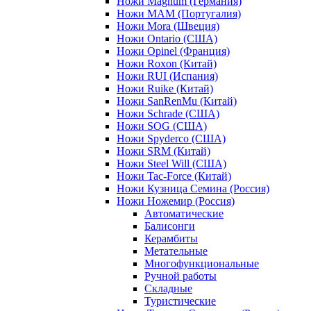
Ножи Magnum (Германия)
Ножи MAM (Португалия)
Ножи Mora (Швеция)
Ножи Ontario (США)
Ножи Opinel (Франция)
Ножи Roxon (Китай)
Ножи RUI (Испания)
Ножи Ruike (Китай)
Ножи SanRenMu (Китай)
Ножи Schrade (США)
Ножи SOG (США)
Ножи Spyderco (США)
Ножи SRM (Китай)
Ножи Steel Will (США)
Ножи Tac-Force (Китай)
Ножи Кузница Семина (Россия)
Ножи Ножемир (Россия)
Автоматические
Балисонги
Керамбиты
Метательные
Многофункциональные
Ручной работы
Складные
Туристические