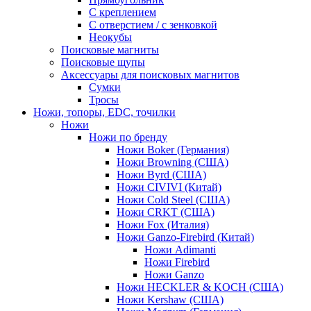
С креплением
С отверстием / с зенковкой
Неокубы
Поисковые магниты
Поисковые щупы
Аксессуары для поисковых магнитов
Сумки
Тросы
Ножи, топоры, EDC, точилки
Ножи
Ножи по бренду
Ножи Boker (Германия)
Ножи Browning (США)
Ножи Byrd (США)
Ножи CIVIVI (Китай)
Ножи Cold Steel (США)
Ножи CRKT (США)
Ножи Fox (Италия)
Ножи Ganzo-Firebird (Китай)
Ножи Adimanti
Ножи Firebird
Ножи Ganzo
Ножи HECKLER & KOCH (США)
Ножи Kershaw (США)