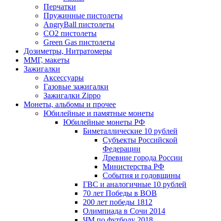
Перчатки
Пружинные пистолеты
AngryBall пистолеты
CO2 пистолеты
Green Gas пистолеты
Дозиметры, Нитратомеры
ММГ, макеты
Зажигалки
Аксессуары
Газовые зажигалки
Зажигалки Zippo
Монеты, альбомы и прочее
Юбилейные и памятные монеты
Юбилейные монеты РФ
Биметаллические 10 рублей
Субъекты Российской
Федерации
Древние города России
Министерства РФ
События и годовщины
ГВС и аналогичные 10 рублей
70 лет Победы в ВОВ
200 лет победы 1812
Олимпиада в Сочи 2014
ЧМ по футболу 2018