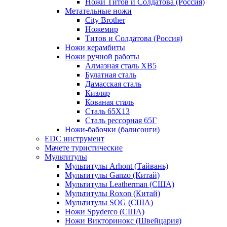
Ножи Титов и Солдатова (Россия)
Метательные ножи
City Brother
Ножемир
Титов и Солдатова (Россия)
Ножи керамбиты
Ножи ручной работы
Алмазная сталь ХВ5
Булатная сталь
Дамасская сталь
Кизляр
Кованая сталь
Сталь 65Х13
Сталь рессорная 65Г
Ножи-бабочки (балисонги)
EDC инструмент
Мачете туристические
Мультитулы
Мультитулы Arhont (Тайвань)
Мультитулы Ganzo (Китай)
Мультитулы Leatherman (США)
Мультитулы Roxon (Китай)
Мультитулы SOG (США)
Ножи Spyderco (США)
Ножи Викторинокс (Швейцария)