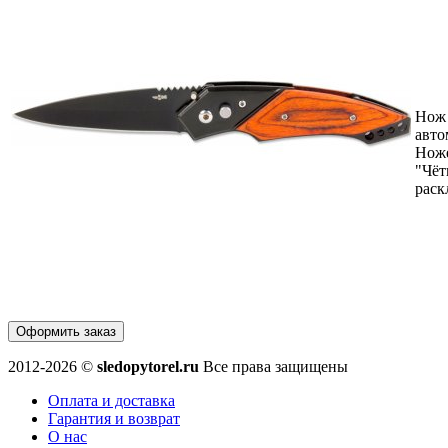
Нож
авто
Нож
"Чёт
раск
Оформить заказ
2012-2026 ©
sledopytorel.ru
Все права защищены
Оплата и доставка
Гарантия и возврат
О нас