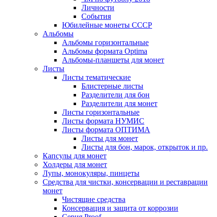
Личности
События
Юбилейные монеты СССР
Альбомы
Альбомы горизонтальные
Альбомы формата Optima
Альбомы-планшеты для монет
Листы
Листы тематические
Блистерные листы
Разделители для бон
Разделители для монет
Листы горизонтальные
Листы формата НУМИС
Листы формата ОПТИМА
Листы для монет
Листы для бон, марок, открыток и пр.
Капсулы для монет
Холдеры для монет
Лупы, монокуляры, пинцеты
Средства для чистки, консервации и реставрации
монет
Чистящие средства
Консервация и защита от коррозии
Серия Proof