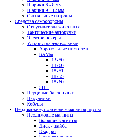
Шарики 6 - 8 мм
Шарики 9 - 12 мм
Сигнальные патроны
Средства самообороны
Отпугиватели животных
Тактические авторучки
Электрошокеры
Устройства аэрозольные
Аэрозольные пистолеты
БАМы
13х50
13х60
18х51
18х55
18х60
ЗИП
Перцовые баллончики
Наручники
Кобуры
Неодимовые, поисковые магниты, щупы
Неодимовые магниты
Большие магниты
Диск / шайба
Квадрат
Прямоугольник