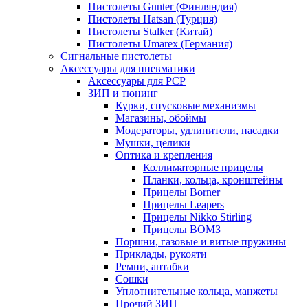
Пистолеты Gunter (Финляндия)
Пистолеты Hatsan (Турция)
Пистолеты Stalker (Китай)
Пистолеты Umarex (Германия)
Сигнальные пистолеты
Аксессуары для пневматики
Аксессуары для PCP
ЗИП и тюнинг
Курки, спусковые механизмы
Магазины, обоймы
Модераторы, удлинители, насадки
Мушки, целики
Оптика и крепления
Коллиматорные прицелы
Планки, кольца, кронштейны
Прицелы Borner
Прицелы Leapers
Прицелы Nikko Stirling
Прицелы ВОМЗ
Поршни, газовые и витые пружины
Приклады, рукояти
Ремни, антабки
Сошки
Уплотнительные кольца, манжеты
Прочий ЗИП