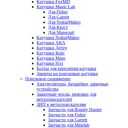
Катушки FoxMD
Катушки Magic Lab
Для Fisher
Для Garrett
Для Nokta|Makro
Для Квэст
Для Минелаб
Катушки Nokta|Makro
Катушки АКА
Катушки Детеч
Катушки Корс
Катушки Марс
Катушки Нэл
Болты для крепления катушки
Защиты на поисковые катушки
Поисковое снаряжение
Аккумуляторы, батарейки, зарядные
устройства
Защитные чехлы, рюкзаки для
металлоискателей
ЗИП к металлоискателям
Запчасти для Bounty Hunter
Запчасти для Fisher
Запчасти для Garrett
Запчасти для Minelab