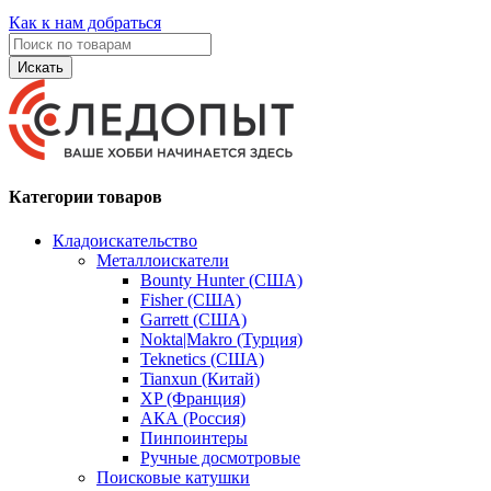
Как к нам добраться
Искать
Категории товаров
Кладоискательство
Металлоискатели
Bounty Hunter (США)
Fisher (США)
Garrett (США)
Nokta|Makro (Турция)
Teknetics (США)
Tianxun (Китай)
XP (Франция)
АКА (Россия)
Пинпоинтеры
Ручные досмотровые
Поисковые катушки