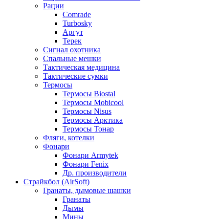
Рации
Comrade
Turbosky
Аргут
Терек
Сигнал охотника
Спальные мешки
Тактическая медицина
Тактические сумки
Термосы
Термосы Biostal
Термосы Mobicool
Термосы Nisus
Термосы Арктика
Термосы Тонар
Фляги, котелки
Фонари
Фонари Armytek
Фонари Fenix
Др. производители
Страйкбол (AirSoft)
Гранаты, дымовые шашки
Гранаты
Дымы
Мины