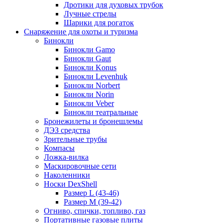
Дротики для духовых трубок
Лучные стрелы
Шарики для рогаток
Снаряжение для охоты и туризма
Бинокли
Бинокли Gamo
Бинокли Gaut
Бинокли Konus
Бинокли Levenhuk
Бинокли Norbert
Бинокли Norin
Бинокли Veber
Бинокли театральные
Бронежилеты и бронешлемы
ДЭЗ средства
Зрительные трубы
Компасы
Ложка-вилка
Маскировочные сети
Наколенники
Носки DexShell
Размер L (43-46)
Размер M (39-42)
Огниво, спички, топливо, газ
Портативные газовые плиты