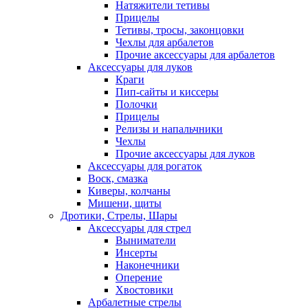
Натяжители тетивы
Прицелы
Тетивы, тросы, законцовки
Чехлы для арбалетов
Прочие аксессуары для арбалетов
Аксессуары для луков
Краги
Пип-сайты и киссеры
Полочки
Прицелы
Релизы и напальчники
Чехлы
Прочие аксессуары для луков
Аксессуары для рогаток
Воск, смазка
Киверы, колчаны
Мишени, щиты
Дротики, Стрелы, Шары
Аксессуары для стрел
Выниматели
Инсерты
Наконечники
Оперение
Хвостовики
Арбалетные стрелы