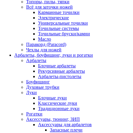
Топоры, пилы, тяпки
Всё для заточки ножей
Карманные точилки
Электрические
Универсальные точилки
Точильные системы
Точильные бруски/камни
Масло
Паракорд (Paracord)
Чехлы для ножей
Арбалеты, боуфишинг, луки и рогатки
Арбалеты
Блочные арбалеты
Рекурсивные арбалеты
Арбалеты-пистолеты
Боуфишинг
Духовые трубки
Луки
Блочные луки
Классические луки
Традиционные луки
Рогатки
Аксессуары, тюнинг, ЗИП
Аксессуары для арбалетов
Запасные плечи