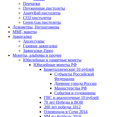
Перчатки
Пружинные пистолеты
AngryBall пистолеты
CO2 пистолеты
Green Gas пистолеты
Дозиметры, Нитратомеры
ММГ, макеты
Зажигалки
Аксессуары
Газовые зажигалки
Зажигалки Zippo
Монеты, альбомы и прочее
Юбилейные и памятные монеты
Юбилейные монеты РФ
Биметаллические 10 рублей
Субъекты Российской
Федерации
Древние города России
Министерства РФ
События и годовщины
ГВС и аналогичные 10 рублей
70 лет Победы в ВОВ
200 лет победы 1812
Олимпиада в Сочи 2014
ЧМ по футболу 2018