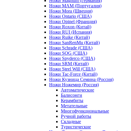
Ножи Magnum (Германия)
Ножи MAM (Португалия)
Ножи Mora (Швеция)
Ножи Ontario (США)
Ножи Opinel (Франция)
Ножи Roxon (Китай)
Ножи RUI (Испания)
Ножи Ruike (Китай)
Ножи SanRenMu (Китай)
Ножи Schrade (США)
Ножи SOG (США)
Ножи Spyderco (США)
Ножи SRM (Китай)
Ножи Steel Will (США)
Ножи Tac-Force (Китай)
Ножи Кузница Семина (Россия)
Ножи Ножемир (Россия)
Автоматические
Балисонги
Керамбиты
Метательные
Многофункциональные
Ручной работы
Складные
Туристические