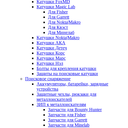
Катушки FoxMD
Катушки Magic Lab
Для Fisher
Для Garrett
Для Nokta|Makro
Для Квэст
Для Минелаб
Катушки Nokta|Makro
Катушки АКА
Катушки Детеч
Катушки Корс
Катушки Марс
Катушки Нэл
Болты для крепления катушки
Защиты на поисковые катушки
Поисковое снаряжение
Аккумуляторы, батарейки, зарядные
устройства
Защитные чехлы, рюкзаки для
металлоискателей
ЗИП к металлоискателям
Запчасти для Bounty Hunter
Запчасти для Fisher
Запчасти для Garrett
Запчасти для Minelab