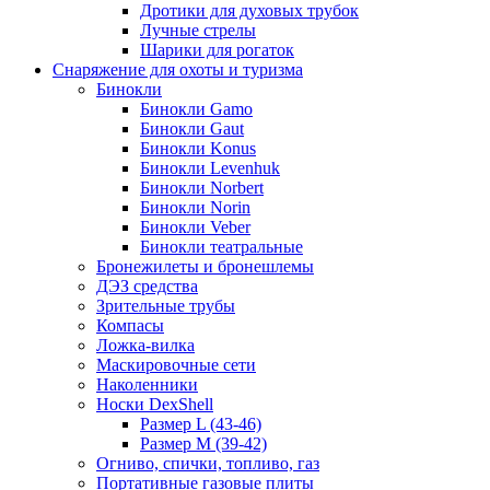
Дротики для духовых трубок
Лучные стрелы
Шарики для рогаток
Снаряжение для охоты и туризма
Бинокли
Бинокли Gamo
Бинокли Gaut
Бинокли Konus
Бинокли Levenhuk
Бинокли Norbert
Бинокли Norin
Бинокли Veber
Бинокли театральные
Бронежилеты и бронешлемы
ДЭЗ средства
Зрительные трубы
Компасы
Ложка-вилка
Маскировочные сети
Наколенники
Носки DexShell
Размер L (43-46)
Размер M (39-42)
Огниво, спички, топливо, газ
Портативные газовые плиты