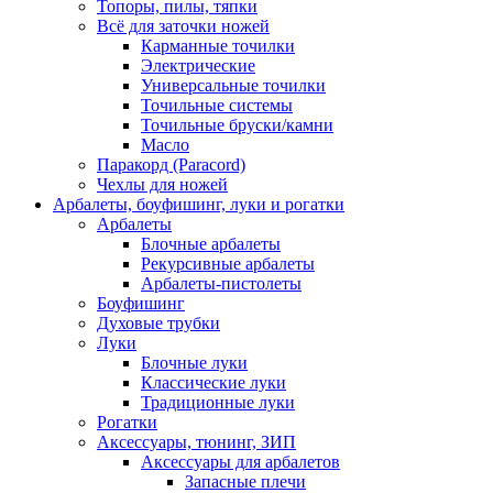
Топоры, пилы, тяпки
Всё для заточки ножей
Карманные точилки
Электрические
Универсальные точилки
Точильные системы
Точильные бруски/камни
Масло
Паракорд (Paracord)
Чехлы для ножей
Арбалеты, боуфишинг, луки и рогатки
Арбалеты
Блочные арбалеты
Рекурсивные арбалеты
Арбалеты-пистолеты
Боуфишинг
Духовые трубки
Луки
Блочные луки
Классические луки
Традиционные луки
Рогатки
Аксессуары, тюнинг, ЗИП
Аксессуары для арбалетов
Запасные плечи