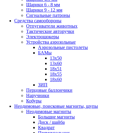
Шарики 6 - 8 мм
Шарики 9 - 12 мм
Сигнальные патроны
Средства самообороны
Отпугиватели животных
Тактические авторучки
Электрошокеры
Устройства аэрозольные
Аэрозольные пистолеты
БАМы
13х50
13х60
18х51
18х55
18х60
ЗИП
Перцовые баллончики
Наручники
Кобуры
Неодимовые, поисковые магниты, щупы
Неодимовые магниты
Большие магниты
Диск / шайба
Квадрат
Прямоугольник