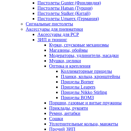
Пистолеты Gunter (Финляндия)
Пистолеты Hatsan (Турция)
Пистолеты Stalker (Китай)
Пистолеты Umarex (Германия)
Сигнальные пистолеты
Аксессуары для пневматики
Аксессуары для PCP
ЗИП и тюнинг
Курки, спусковые механизмы
Магазины, обоймы
Модераторы, удлинители, насадки
Мушки, целики
Оптика и крепления
Коллиматорные прицелы
Планки, кольца, кронштейны
Прицелы Borner
Прицелы Leapers
Прицелы Nikko Stirling
Прицелы ВОМЗ
Поршни, газовые и витые пружины
Приклады, рукояти
Ремни, антабки
Сошки
Уплотнительные кольца, манжеты
Прочий ЗИП