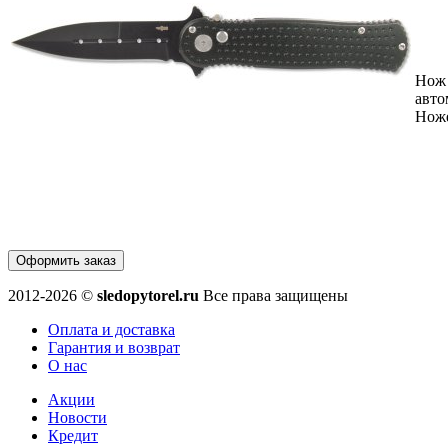
Нож
авто
Нож
Оформить заказ
2012-2026 ©
sledopytorel.ru
Все права защищены
Оплата и доставка
Гарантия и возврат
О нас
Акции
Новости
Кредит