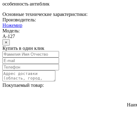
особенность антиблик
Основные технические характеристики:
Производитель:
Ножемир
Модель:
A-127
×
Купить в один клик
Покупаемый товар:
Наи