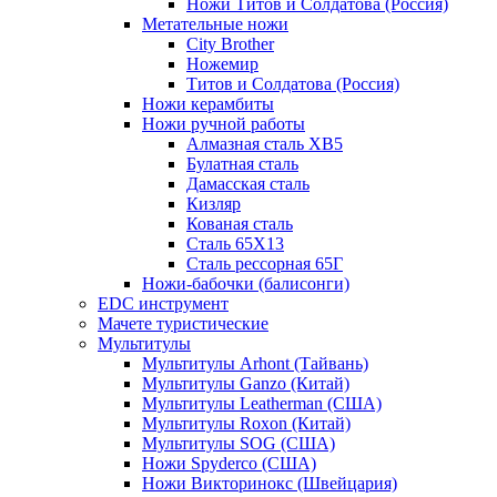
Ножи Титов и Солдатова (Россия)
Метательные ножи
City Brother
Ножемир
Титов и Солдатова (Россия)
Ножи керамбиты
Ножи ручной работы
Алмазная сталь ХВ5
Булатная сталь
Дамасская сталь
Кизляр
Кованая сталь
Сталь 65Х13
Сталь рессорная 65Г
Ножи-бабочки (балисонги)
EDC инструмент
Мачете туристические
Мультитулы
Мультитулы Arhont (Тайвань)
Мультитулы Ganzo (Китай)
Мультитулы Leatherman (США)
Мультитулы Roxon (Китай)
Мультитулы SOG (США)
Ножи Spyderco (США)
Ножи Викторинокс (Швейцария)