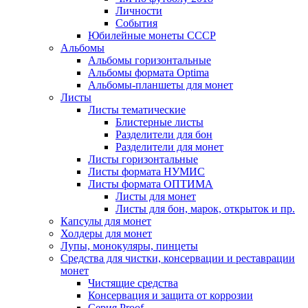
Личности
События
Юбилейные монеты СССР
Альбомы
Альбомы горизонтальные
Альбомы формата Optima
Альбомы-планшеты для монет
Листы
Листы тематические
Блистерные листы
Разделители для бон
Разделители для монет
Листы горизонтальные
Листы формата НУМИС
Листы формата ОПТИМА
Листы для монет
Листы для бон, марок, открыток и пр.
Капсулы для монет
Холдеры для монет
Лупы, монокуляры, пинцеты
Средства для чистки, консервации и реставрации
монет
Чистящие средства
Консервация и защита от коррозии
Серия Proof