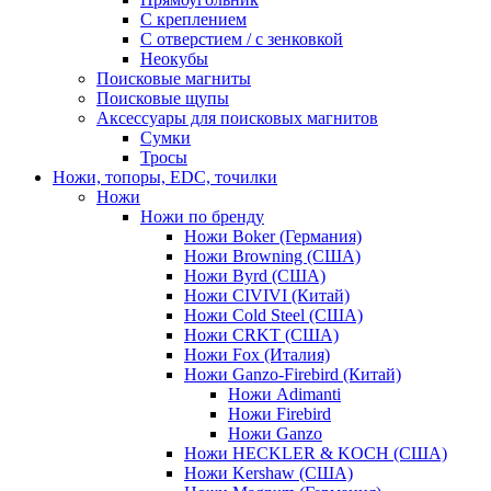
С креплением
С отверстием / с зенковкой
Неокубы
Поисковые магниты
Поисковые щупы
Аксессуары для поисковых магнитов
Сумки
Тросы
Ножи, топоры, EDC, точилки
Ножи
Ножи по бренду
Ножи Boker (Германия)
Ножи Browning (США)
Ножи Byrd (США)
Ножи CIVIVI (Китай)
Ножи Cold Steel (США)
Ножи CRKT (США)
Ножи Fox (Италия)
Ножи Ganzo-Firebird (Китай)
Ножи Adimanti
Ножи Firebird
Ножи Ganzo
Ножи HECKLER & KOCH (США)
Ножи Kershaw (США)