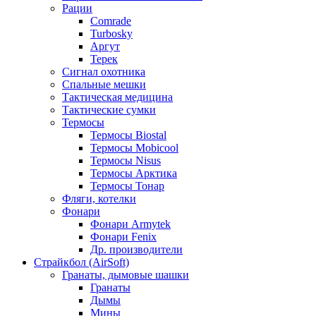
Рации
Comrade
Turbosky
Аргут
Терек
Сигнал охотника
Спальные мешки
Тактическая медицина
Тактические сумки
Термосы
Термосы Biostal
Термосы Mobicool
Термосы Nisus
Термосы Арктика
Термосы Тонар
Фляги, котелки
Фонари
Фонари Armytek
Фонари Fenix
Др. производители
Страйкбол (AirSoft)
Гранаты, дымовые шашки
Гранаты
Дымы
Мины