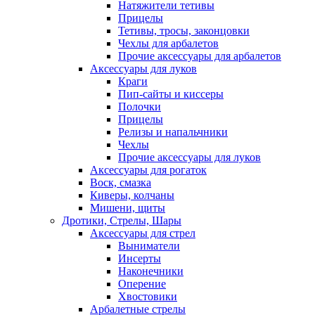
Натяжители тетивы
Прицелы
Тетивы, тросы, законцовки
Чехлы для арбалетов
Прочие аксессуары для арбалетов
Аксессуары для луков
Краги
Пип-сайты и киссеры
Полочки
Прицелы
Релизы и напальчники
Чехлы
Прочие аксессуары для луков
Аксессуары для рогаток
Воск, смазка
Киверы, колчаны
Мишени, щиты
Дротики, Стрелы, Шары
Аксессуары для стрел
Выниматели
Инсерты
Наконечники
Оперение
Хвостовики
Арбалетные стрелы