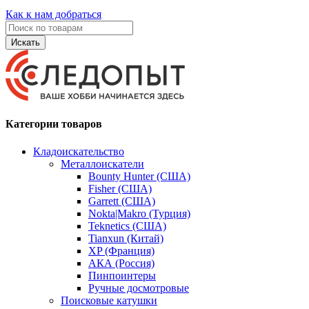
Как к нам добраться
Искать
Категории товаров
Кладоискательство
Металлоискатели
Bounty Hunter (США)
Fisher (США)
Garrett (США)
Nokta|Makro (Турция)
Teknetics (США)
Tianxun (Китай)
XP (Франция)
АКА (Россия)
Пинпоинтеры
Ручные досмотровые
Поисковые катушки