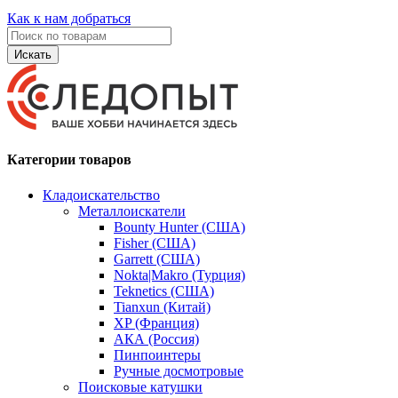
Как к нам добраться
Искать
Категории товаров
Кладоискательство
Металлоискатели
Bounty Hunter (США)
Fisher (США)
Garrett (США)
Nokta|Makro (Турция)
Teknetics (США)
Tianxun (Китай)
XP (Франция)
АКА (Россия)
Пинпоинтеры
Ручные досмотровые
Поисковые катушки