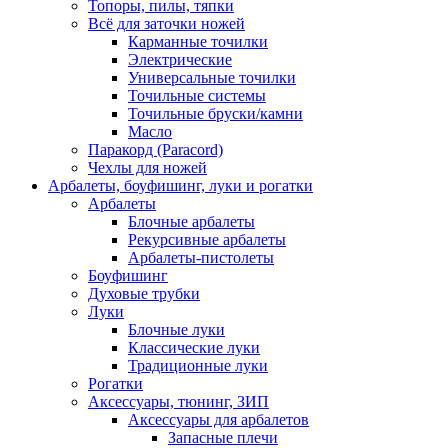
Топоры, пилы, тяпки
Всё для заточки ножей
Карманные точилки
Электрические
Универсальные точилки
Точильные системы
Точильные бруски/камни
Масло
Паракорд (Paracord)
Чехлы для ножей
Арбалеты, боуфишинг, луки и рогатки
Арбалеты
Блочные арбалеты
Рекурсивные арбалеты
Арбалеты-пистолеты
Боуфишинг
Духовые трубки
Луки
Блочные луки
Классические луки
Традиционные луки
Рогатки
Аксессуары, тюнинг, ЗИП
Аксессуары для арбалетов
Запасные плечи