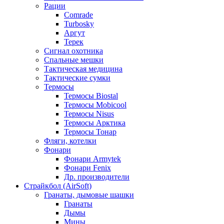
Рации
Comrade
Turbosky
Аргут
Терек
Сигнал охотника
Спальные мешки
Тактическая медицина
Тактические сумки
Термосы
Термосы Biostal
Термосы Mobicool
Термосы Nisus
Термосы Арктика
Термосы Тонар
Фляги, котелки
Фонари
Фонари Armytek
Фонари Fenix
Др. производители
Страйкбол (AirSoft)
Гранаты, дымовые шашки
Гранаты
Дымы
Мины