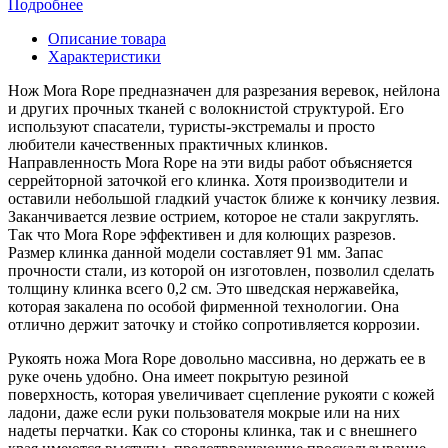
Подробнее
Описание товара
Характеристики
Нож Mora Rope предназначен для разрезания веревок, нейлона
и других прочных тканей с волокнистой структурой. Его
используют спасатели, туристы-экстремалы и просто
любители качественных практичных клинков.
Направленность Mora Rope на эти виды работ объясняется
серрейторной заточкой его клинка. Хотя производители и
оставили небольшой гладкий участок ближе к кончику лезвия.
Заканчивается лезвие острием, которое не стали закруглять.
Так что Mora Rope эффективен и для колющих разрезов.
Размер клинка данной модели составляет 91 мм. Запас
прочности стали, из которой он изготовлен, позволил сделать
толщину клинка всего 0,2 см. Это шведская нержавейка,
которая закалена по особой фирменной технологии. Она
отлично держит заточку и стойко сопротивляется коррозии.
Рукоять ножа Mora Rope довольно массивна, но держать ее в
руке очень удобно. Она имеет покрытую резиной
поверхность, которая увеличивает сцепление рукояти с кожей
ладони, даже если руки пользователя мокрые или на них
надеты перчатки. Как со стороны клинка, так и с внешнего