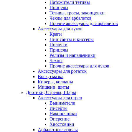
Натяжители тетивы
Прицелы
Тетивы, тросы, законцовки
Чехлы для арбалетов
Прочие аксессуары для арбалетов
Аксессуары для луков
Краги
Пип-сайты и киссеры
Полочки
Прицелы
Релизы и напальчники
Чехлы
Прочие аксессуары для луков
Аксессуары для рогаток
Воск, смазка
Киверы, колчаны
Мишени, щиты
Дротики, Стрелы, Шары
Аксессуары для стрел
Выниматели
Инсерты
Наконечники
Оперение
Хвостовики
Арбалетные стрелы