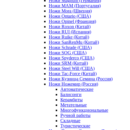
Ножи Magnum (Германия)
Ножи MAM (Португалия)
Ножи Mora (Швеция)
Ножи Ontario (США)
Ножи Opinel (Франция)
Ножи Roxon (Китай)
Ножи RUI (Испания)
Ножи Ruike (Китай)
Ножи SanRenMu (Китай)
Ножи Schrade (США)
Ножи SOG (США)
Ножи Spyderco (США)
Ножи SRM (Китай)
Ножи Steel Will (США)
Ножи Tac-Force (Китай)
Ножи Кузница Семина (Россия)
Ножи Ножемир (Россия)
Автоматические
Балисонги
Керамбиты
Метательные
Многофункциональные
Ручной работы
Складные
Туристические