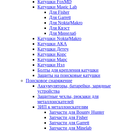
Катушки FoxMD
Катушки Magic Lab
Для Fisher
Для Garrett
Для Nokta|Makro
Для Квэст
Для Минелаб
Катушки Nokta|Makro
Катушки АКА
Катушки Детеч
Катушки Корс
Катушки Марс
Катушки Нэл
Болты для крепления катушки
Защиты на поисковые катушки
Поисковое снаряжение
Аккумуляторы, батарейки, зарядные
устройства
Защитные чехлы, рюкзаки для
металлоискателей
ЗИП к металлоискателям
Запчасти для Bounty Hunter
Запчасти для Fisher
Запчасти для Garrett
Запчасти для Minelab