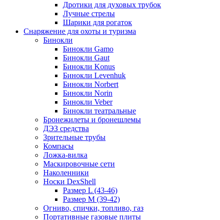
Дротики для духовых трубок
Лучные стрелы
Шарики для рогаток
Снаряжение для охоты и туризма
Бинокли
Бинокли Gamo
Бинокли Gaut
Бинокли Konus
Бинокли Levenhuk
Бинокли Norbert
Бинокли Norin
Бинокли Veber
Бинокли театральные
Бронежилеты и бронешлемы
ДЭЗ средства
Зрительные трубы
Компасы
Ложка-вилка
Маскировочные сети
Наколенники
Носки DexShell
Размер L (43-46)
Размер M (39-42)
Огниво, спички, топливо, газ
Портативные газовые плиты