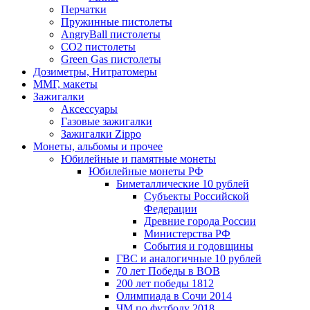
Перчатки
Пружинные пистолеты
AngryBall пистолеты
CO2 пистолеты
Green Gas пистолеты
Дозиметры, Нитратомеры
ММГ, макеты
Зажигалки
Аксессуары
Газовые зажигалки
Зажигалки Zippo
Монеты, альбомы и прочее
Юбилейные и памятные монеты
Юбилейные монеты РФ
Биметаллические 10 рублей
Субъекты Российской
Федерации
Древние города России
Министерства РФ
События и годовщины
ГВС и аналогичные 10 рублей
70 лет Победы в ВОВ
200 лет победы 1812
Олимпиада в Сочи 2014
ЧМ по футболу 2018