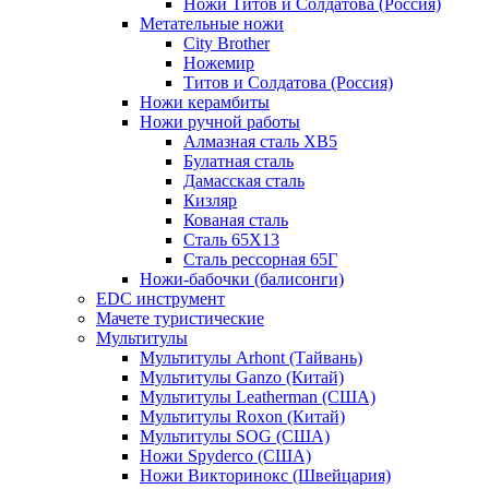
Ножи Титов и Солдатова (Россия)
Метательные ножи
City Brother
Ножемир
Титов и Солдатова (Россия)
Ножи керамбиты
Ножи ручной работы
Алмазная сталь ХВ5
Булатная сталь
Дамасская сталь
Кизляр
Кованая сталь
Сталь 65Х13
Сталь рессорная 65Г
Ножи-бабочки (балисонги)
EDC инструмент
Мачете туристические
Мультитулы
Мультитулы Arhont (Тайвань)
Мультитулы Ganzo (Китай)
Мультитулы Leatherman (США)
Мультитулы Roxon (Китай)
Мультитулы SOG (США)
Ножи Spyderco (США)
Ножи Викторинокс (Швейцария)