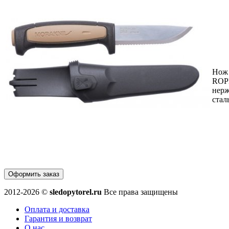
Нож 
ROP
нер
стал
Оформить заказ
2012-2026 ©
sledopytorel.ru
Все права защищены
Оплата и доставка
Гарантия и возврат
О нас