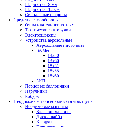
Шарики 6 - 8 мм
Шарики 9 - 12 мм
Сигнальные патроны
Средства самообороны
Отпугиватели животных
Тактические авторучки
Электрошокеры
Устройства аэрозольные
Аэрозольные пистолеты
БАМы
13х50
13х60
18х51
18х55
18х60
ЗИП
Перцовые баллончики
Наручники
Кобуры
Неодимовые, поисковые магниты, щупы
Неодимовые магниты
Большие магниты
Диск / шайба
Квадрат
Прямоугольник