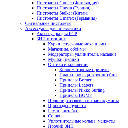
Пистолеты Gunter (Финляндия)
Пистолеты Hatsan (Турция)
Пистолеты Stalker (Китай)
Пистолеты Umarex (Германия)
Сигнальные пистолеты
Аксессуары для пневматики
Аксессуары для PCP
ЗИП и тюнинг
Курки, спусковые механизмы
Магазины, обоймы
Модераторы, удлинители, насадки
Мушки, целики
Оптика и крепления
Коллиматорные прицелы
Планки, кольца, кронштейны
Прицелы Borner
Прицелы Leapers
Прицелы Nikko Stirling
Прицелы ВОМЗ
Поршни, газовые и витые пружины
Приклады, рукояти
Ремни, антабки
Сошки
Уплотнительные кольца, манжеты
Прочий ЗИП