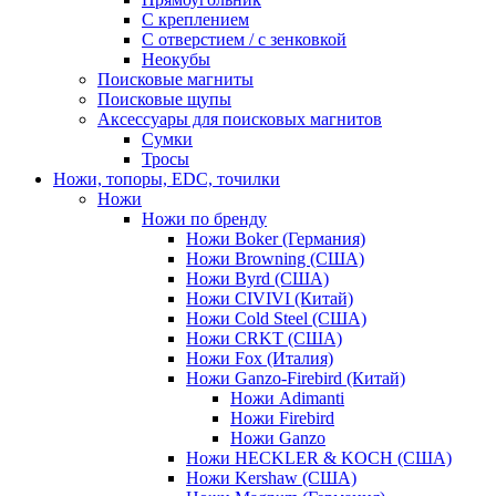
С креплением
С отверстием / с зенковкой
Неокубы
Поисковые магниты
Поисковые щупы
Аксессуары для поисковых магнитов
Сумки
Тросы
Ножи, топоры, EDC, точилки
Ножи
Ножи по бренду
Ножи Boker (Германия)
Ножи Browning (США)
Ножи Byrd (США)
Ножи CIVIVI (Китай)
Ножи Cold Steel (США)
Ножи CRKT (США)
Ножи Fox (Италия)
Ножи Ganzo-Firebird (Китай)
Ножи Adimanti
Ножи Firebird
Ножи Ganzo
Ножи HECKLER & KOCH (США)
Ножи Kershaw (США)