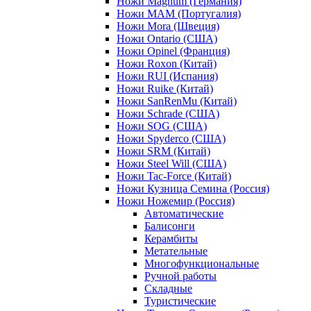
Ножи Magnum (Германия)
Ножи MAM (Португалия)
Ножи Mora (Швеция)
Ножи Ontario (США)
Ножи Opinel (Франция)
Ножи Roxon (Китай)
Ножи RUI (Испания)
Ножи Ruike (Китай)
Ножи SanRenMu (Китай)
Ножи Schrade (США)
Ножи SOG (США)
Ножи Spyderco (США)
Ножи SRM (Китай)
Ножи Steel Will (США)
Ножи Tac-Force (Китай)
Ножи Кузница Семина (Россия)
Ножи Ножемир (Россия)
Автоматические
Балисонги
Керамбиты
Метательные
Многофункциональные
Ручной работы
Складные
Туристические