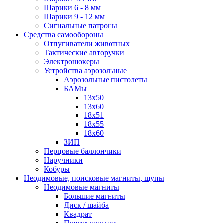
Шарики 6 - 8 мм
Шарики 9 - 12 мм
Сигнальные патроны
Средства самообороны
Отпугиватели животных
Тактические авторучки
Электрошокеры
Устройства аэрозольные
Аэрозольные пистолеты
БАМы
13х50
13х60
18х51
18х55
18х60
ЗИП
Перцовые баллончики
Наручники
Кобуры
Неодимовые, поисковые магниты, щупы
Неодимовые магниты
Большие магниты
Диск / шайба
Квадрат
Прямоугольник