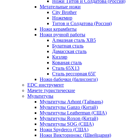
Ножи Титов и Солдатова (Россия)
Метательные ножи
City Brother
Ножемир
Титов и Солдатова (Россия)
Ножи керамбиты
Ножи ручной работы
Алмазная сталь ХВ5
Булатная сталь
Дамасская сталь
Кизляр
Кованая сталь
Сталь 65Х13
Сталь рессорная 65Г
Ножи-бабочки (балисонги)
EDC инструмент
Мачете туристические
Мультитулы
Мультитулы Arhont (Тайвань)
Мультитулы Ganzo (Китай)
Мультитулы Leatherman (США)
Мультитулы Roxon (Китай)
Мультитулы SOG (США)
Ножи Spyderco (США)
Ножи Викторинокс (Швейцария)