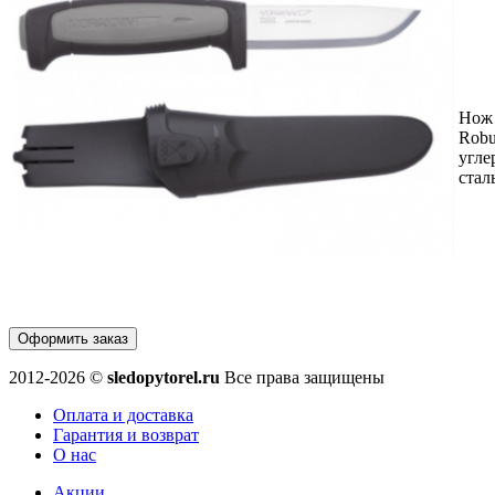
Нож 
Robu
угле
стал
Оформить заказ
2012-2026 ©
sledopytorel.ru
Все права защищены
Оплата и доставка
Гарантия и возврат
О нас
Акции