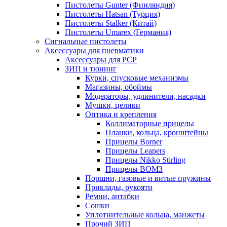
Пистолеты Gunter (Финляндия)
Пистолеты Hatsan (Турция)
Пистолеты Stalker (Китай)
Пистолеты Umarex (Германия)
Сигнальные пистолеты
Аксессуары для пневматики
Аксессуары для PCP
ЗИП и тюнинг
Курки, спусковые механизмы
Магазины, обоймы
Модераторы, удлинители, насадки
Мушки, целики
Оптика и крепления
Коллиматорные прицелы
Планки, кольца, кронштейны
Прицелы Borner
Прицелы Leapers
Прицелы Nikko Stirling
Прицелы ВОМЗ
Поршни, газовые и витые пружины
Приклады, рукояти
Ремни, антабки
Сошки
Уплотнительные кольца, манжеты
Прочий ЗИП