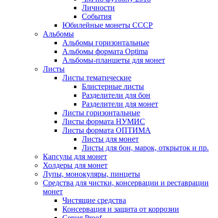
Личности
События
Юбилейные монеты СССР
Альбомы
Альбомы горизонтальные
Альбомы формата Optima
Альбомы-планшеты для монет
Листы
Листы тематические
Блистерные листы
Разделители для бон
Разделители для монет
Листы горизонтальные
Листы формата НУМИС
Листы формата ОПТИМА
Листы для монет
Листы для бон, марок, открыток и пр.
Капсулы для монет
Холдеры для монет
Лупы, монокуляры, пинцеты
Средства для чистки, консервации и реставрации
монет
Чистящие средства
Консервация и защита от коррозии
Серия Proof