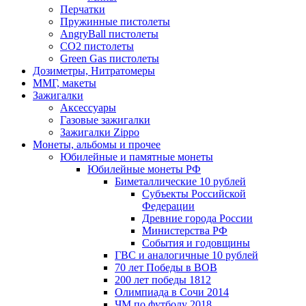
Перчатки
Пружинные пистолеты
AngryBall пистолеты
CO2 пистолеты
Green Gas пистолеты
Дозиметры, Нитратомеры
ММГ, макеты
Зажигалки
Аксессуары
Газовые зажигалки
Зажигалки Zippo
Монеты, альбомы и прочее
Юбилейные и памятные монеты
Юбилейные монеты РФ
Биметаллические 10 рублей
Субъекты Российской
Федерации
Древние города России
Министерства РФ
События и годовщины
ГВС и аналогичные 10 рублей
70 лет Победы в ВОВ
200 лет победы 1812
Олимпиада в Сочи 2014
ЧМ по футболу 2018