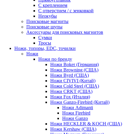
С креплением
С отверстием / с зенковкой
Неокубы
Поисковые магниты
Поисковые щупы
Аксессуары для поисковых магнитов
Сумки
Тросы
Ножи, топоры, EDC, точилки
Ножи
Ножи по бренду
Ножи Boker (Германия)
Ножи Browning (США)
Ножи Byrd (США)
Ножи CIVIVI (Китай)
Ножи Cold Steel (США)
Ножи CRKT (США)
Ножи Fox (Италия)
Ножи Ganzo-Firebird (Китай)
Ножи Adimanti
Ножи Firebird
Ножи Ganzo
Ножи HECKLER & KOCH (США)
Ножи Kershaw (США)