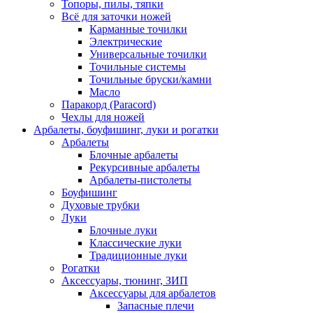
Топоры, пилы, тяпки
Всё для заточки ножей
Карманные точилки
Электрические
Универсальные точилки
Точильные системы
Точильные бруски/камни
Масло
Паракорд (Paracord)
Чехлы для ножей
Арбалеты, боуфишинг, луки и рогатки
Арбалеты
Блочные арбалеты
Рекурсивные арбалеты
Арбалеты-пистолеты
Боуфишинг
Духовые трубки
Луки
Блочные луки
Классические луки
Традиционные луки
Рогатки
Аксессуары, тюнинг, ЗИП
Аксессуары для арбалетов
Запасные плечи