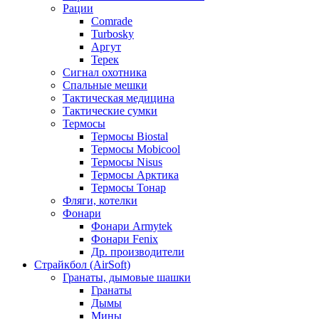
Рации
Comrade
Turbosky
Аргут
Терек
Сигнал охотника
Спальные мешки
Тактическая медицина
Тактические сумки
Термосы
Термосы Biostal
Термосы Mobicool
Термосы Nisus
Термосы Арктика
Термосы Тонар
Фляги, котелки
Фонари
Фонари Armytek
Фонари Fenix
Др. производители
Страйкбол (AirSoft)
Гранаты, дымовые шашки
Гранаты
Дымы
Мины