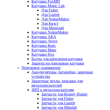
Катушки FoxMD
Катушки Magic Lab
Для Fisher
Для Garrett
Для Nokta|Makro
Для Квэст
Для Минелаб
Катушки Nokta|Makro
Катушки АКА
Катушки Детеч
Катушки Корс
Катушки Марс
Катушки Нэл
Болты для крепления катушки
Защиты на поисковые катушки
Поисковое снаряжение
Аккумуляторы, батарейки, зарядные
устройства
Защитные чехлы, рюкзаки для
металлоискателей
ЗИП к металлоискателям
Запчасти для Bounty Hunter
Запчасти для Fisher
Запчасти для Garrett
Запчасти для Minelab