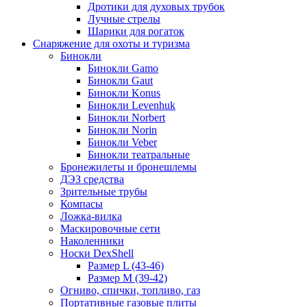
Дротики для духовых трубок
Лучные стрелы
Шарики для рогаток
Снаряжение для охоты и туризма
Бинокли
Бинокли Gamo
Бинокли Gaut
Бинокли Konus
Бинокли Levenhuk
Бинокли Norbert
Бинокли Norin
Бинокли Veber
Бинокли театральные
Бронежилеты и бронешлемы
ДЭЗ средства
Зрительные трубы
Компасы
Ложка-вилка
Маскировочные сети
Наколенники
Носки DexShell
Размер L (43-46)
Размер M (39-42)
Огниво, спички, топливо, газ
Портативные газовые плиты