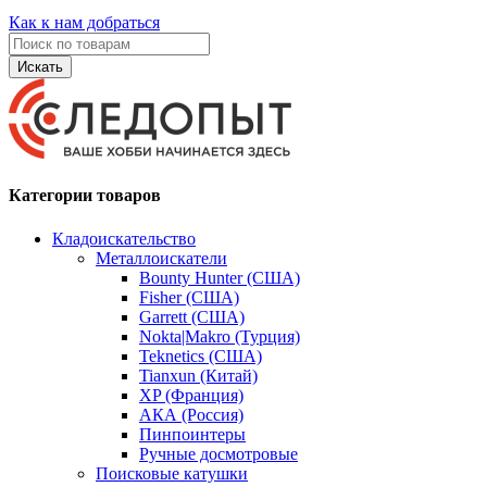
Как к нам добраться
Искать
Категории товаров
Кладоискательство
Металлоискатели
Bounty Hunter (США)
Fisher (США)
Garrett (США)
Nokta|Makro (Турция)
Teknetics (США)
Tianxun (Китай)
XP (Франция)
АКА (Россия)
Пинпоинтеры
Ручные досмотровые
Поисковые катушки