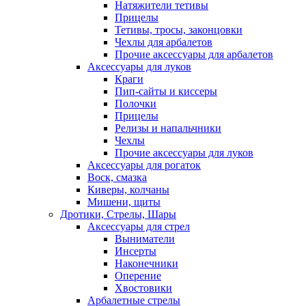
Натяжители тетивы
Прицелы
Тетивы, тросы, законцовки
Чехлы для арбалетов
Прочие аксессуары для арбалетов
Аксессуары для луков
Краги
Пип-сайты и киссеры
Полочки
Прицелы
Релизы и напальчники
Чехлы
Прочие аксессуары для луков
Аксессуары для рогаток
Воск, смазка
Киверы, колчаны
Мишени, щиты
Дротики, Стрелы, Шары
Аксессуары для стрел
Выниматели
Инсерты
Наконечники
Оперение
Хвостовики
Арбалетные стрелы