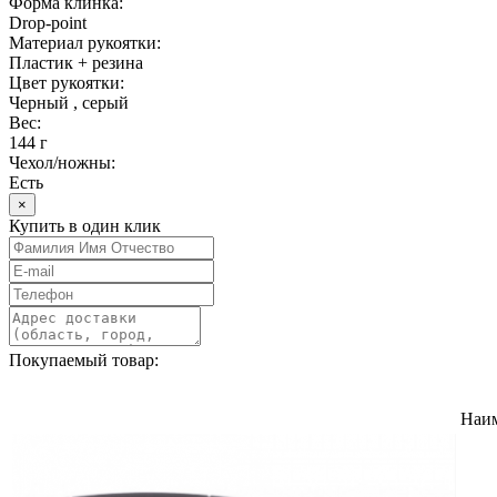
Форма клинка:
Drop-point
Материал рукоятки:
Пластик + резина
Цвет рукоятки:
Черный , серый
Вес:
144 г
Чехол/ножны:
Есть
×
Купить в один клик
Покупаемый товар:
Наи