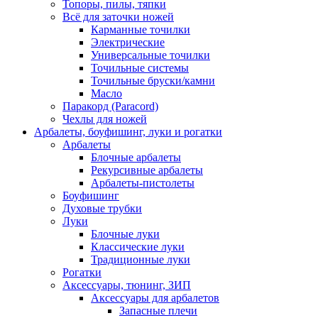
Топоры, пилы, тяпки
Всё для заточки ножей
Карманные точилки
Электрические
Универсальные точилки
Точильные системы
Точильные бруски/камни
Масло
Паракорд (Paracord)
Чехлы для ножей
Арбалеты, боуфишинг, луки и рогатки
Арбалеты
Блочные арбалеты
Рекурсивные арбалеты
Арбалеты-пистолеты
Боуфишинг
Духовые трубки
Луки
Блочные луки
Классические луки
Традиционные луки
Рогатки
Аксессуары, тюнинг, ЗИП
Аксессуары для арбалетов
Запасные плечи