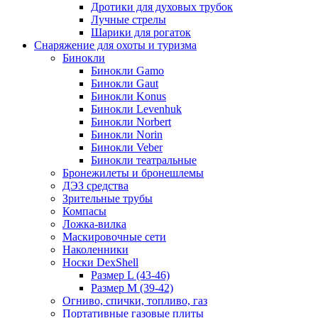
Дротики для духовых трубок
Лучные стрелы
Шарики для рогаток
Снаряжение для охоты и туризма
Бинокли
Бинокли Gamo
Бинокли Gaut
Бинокли Konus
Бинокли Levenhuk
Бинокли Norbert
Бинокли Norin
Бинокли Veber
Бинокли театральные
Бронежилеты и бронешлемы
ДЭЗ средства
Зрительные трубы
Компасы
Ложка-вилка
Маскировочные сети
Наколенники
Носки DexShell
Размер L (43-46)
Размер M (39-42)
Огниво, спички, топливо, газ
Портативные газовые плиты