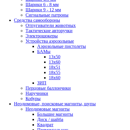
Шарики 6 - 8 мм
Шарики 9 - 12 мм
Сигнальные патроны
Средства самообороны
Отпугиватели животных
Тактические авторучки
Электрошокеры
Устройства аэрозольные
Аэрозольные пистолеты
БАМы
13х50
13х60
18х51
18х55
18х60
ЗИП
Перцовые баллончики
Наручники
Кобуры
Неодимовые, поисковые магниты, щупы
Неодимовые магниты
Большие магниты
Диск / шайба
Квадрат
Прямоугольник