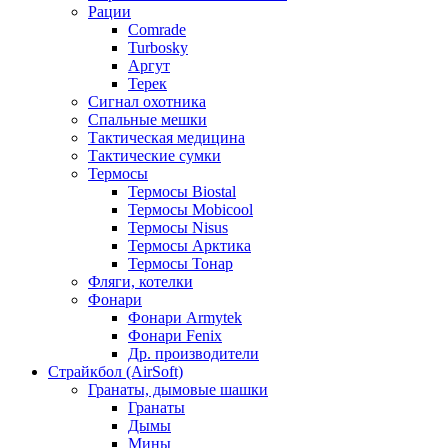
Рации
Comrade
Turbosky
Аргут
Терек
Сигнал охотника
Спальные мешки
Тактическая медицина
Тактические сумки
Термосы
Термосы Biostal
Термосы Mobicool
Термосы Nisus
Термосы Арктика
Термосы Тонар
Фляги, котелки
Фонари
Фонари Armytek
Фонари Fenix
Др. производители
Страйкбол (AirSoft)
Гранаты, дымовые шашки
Гранаты
Дымы
Мины