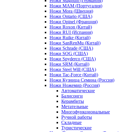
Ножи Magnum (Германия)
Ножи MAM (Португалия)
Ножи Mora (Швеция)
Ножи Ontario (США)
Ножи Opinel (Франция)
Ножи Roxon (Китай)
Ножи RUI (Испания)
Ножи Ruike (Китай)
Ножи SanRenMu (Китай)
Ножи Schrade (США)
Ножи SOG (США)
Ножи Spyderco (США)
Ножи SRM (Китай)
Ножи Steel Will (США)
Ножи Tac-Force (Китай)
Ножи Кузница Семина (Россия)
Ножи Ножемир (Россия)
Автоматические
Балисонги
Керамбиты
Метательные
Многофункциональные
Ручной работы
Складные
Туристические