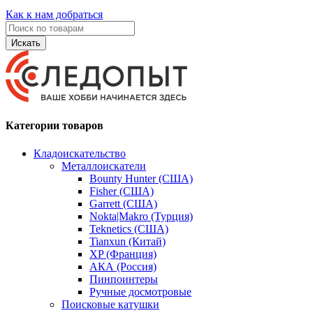
Как к нам добраться
Искать
Категории товаров
Кладоискательство
Металлоискатели
Bounty Hunter (США)
Fisher (США)
Garrett (США)
Nokta|Makro (Турция)
Teknetics (США)
Tianxun (Китай)
XP (Франция)
АКА (Россия)
Пинпоинтеры
Ручные досмотровые
Поисковые катушки