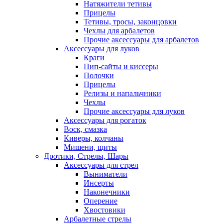
Натяжители тетивы
Прицелы
Тетивы, тросы, законцовки
Чехлы для арбалетов
Прочие аксессуары для арбалетов
Аксессуары для луков
Краги
Пип-сайты и киссеры
Полочки
Прицелы
Релизы и напальчники
Чехлы
Прочие аксессуары для луков
Аксессуары для рогаток
Воск, смазка
Киверы, колчаны
Мишени, щиты
Дротики, Стрелы, Шары
Аксессуары для стрел
Выниматели
Инсерты
Наконечники
Оперение
Хвостовики
Арбалетные стрелы