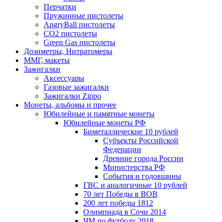
Перчатки
Пружинные пистолеты
AngryBall пистолеты
CO2 пистолеты
Green Gas пистолеты
Дозиметры, Нитратомеры
ММГ, макеты
Зажигалки
Аксессуары
Газовые зажигалки
Зажигалки Zippo
Монеты, альбомы и прочее
Юбилейные и памятные монеты
Юбилейные монеты РФ
Биметаллические 10 рублей
Субъекты Российской
Федерации
Древние города России
Министерства РФ
События и годовщины
ГВС и аналогичные 10 рублей
70 лет Победы в ВОВ
200 лет победы 1812
Олимпиада в Сочи 2014
ЧМ по футболу 2018