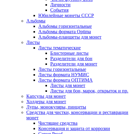
Личности
События
Юбилейные монеты СССР
Альбомы
Альбомы горизонтальные
Альбомы формата Optima
Альбомы-планшеты для монет
Листы
Листы тематические
Блистерные листы
Разделители для бон
Разделители для монет
Листы горизонтальные
Листы формата НУМИС
Листы формата ОПТИМА
Листы для монет
Листы для бон, марок, открыток и пр.
Капсулы для монет
Холдеры для монет
Лупы, монокуляры, пинцеты
Средства для чистки, консервации и реставрации
монет
Чистящие средства
Консервация и защита от коррозии
Серия Proof