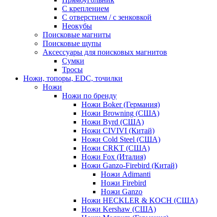
С креплением
С отверстием / с зенковкой
Неокубы
Поисковые магниты
Поисковые щупы
Аксессуары для поисковых магнитов
Сумки
Тросы
Ножи, топоры, EDC, точилки
Ножи
Ножи по бренду
Ножи Boker (Германия)
Ножи Browning (США)
Ножи Byrd (США)
Ножи CIVIVI (Китай)
Ножи Cold Steel (США)
Ножи CRKT (США)
Ножи Fox (Италия)
Ножи Ganzo-Firebird (Китай)
Ножи Adimanti
Ножи Firebird
Ножи Ganzo
Ножи HECKLER & KOCH (США)
Ножи Kershaw (США)