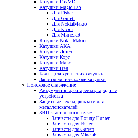
Катушки FoxMD
Катушки Magic Lab
Для Fisher
Для Garrett
Для Nokta|Makro
Для Квэст
Для Минелаб
Катушки Nokta|Makro
Катушки АКА
Катушки Детеч
Катушки Корс
Катушки Марс
Катушки Нэл
Болты для крепления катушки
Защиты на поисковые катушки
Поисковое снаряжение
Аккумуляторы, батарейки, зарядные
устройства
Защитные чехлы, рюкзаки для
металлоискателей
ЗИП к металлоискателям
Запчасти для Bounty Hunter
Запчасти для Fisher
Запчасти для Garrett
Запчасти для Minelab