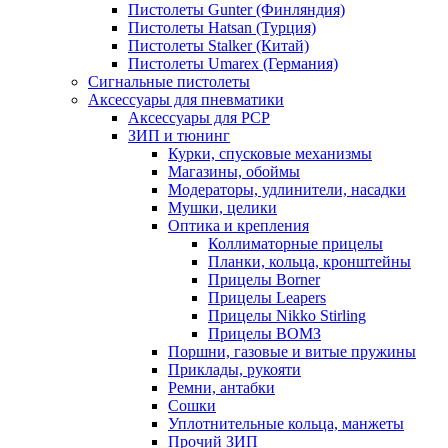
Пистолеты Gunter (Финляндия)
Пистолеты Hatsan (Турция)
Пистолеты Stalker (Китай)
Пистолеты Umarex (Германия)
Сигнальные пистолеты
Аксессуары для пневматики
Аксессуары для PCP
ЗИП и тюнинг
Курки, спусковые механизмы
Магазины, обоймы
Модераторы, удлинители, насадки
Мушки, целики
Оптика и крепления
Коллиматорные прицелы
Планки, кольца, кронштейны
Прицелы Borner
Прицелы Leapers
Прицелы Nikko Stirling
Прицелы ВОМЗ
Поршни, газовые и витые пружины
Приклады, рукояти
Ремни, антабки
Сошки
Уплотнительные кольца, манжеты
Прочий ЗИП