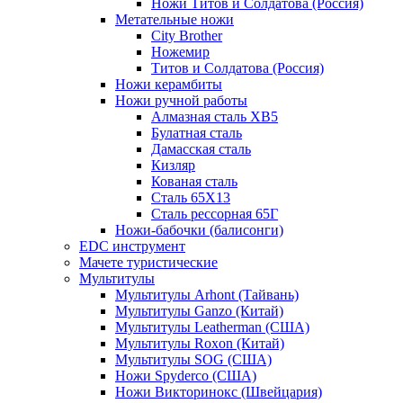
Ножи Титов и Солдатова (Россия)
Метательные ножи
City Brother
Ножемир
Титов и Солдатова (Россия)
Ножи керамбиты
Ножи ручной работы
Алмазная сталь ХВ5
Булатная сталь
Дамасская сталь
Кизляр
Кованая сталь
Сталь 65Х13
Сталь рессорная 65Г
Ножи-бабочки (балисонги)
EDC инструмент
Мачете туристические
Мультитулы
Мультитулы Arhont (Тайвань)
Мультитулы Ganzo (Китай)
Мультитулы Leatherman (США)
Мультитулы Roxon (Китай)
Мультитулы SOG (США)
Ножи Spyderco (США)
Ножи Викторинокс (Швейцария)