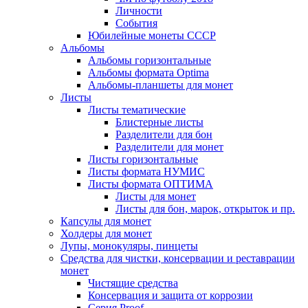
Личности
События
Юбилейные монеты СССР
Альбомы
Альбомы горизонтальные
Альбомы формата Optima
Альбомы-планшеты для монет
Листы
Листы тематические
Блистерные листы
Разделители для бон
Разделители для монет
Листы горизонтальные
Листы формата НУМИС
Листы формата ОПТИМА
Листы для монет
Листы для бон, марок, открыток и пр.
Капсулы для монет
Холдеры для монет
Лупы, монокуляры, пинцеты
Средства для чистки, консервации и реставрации
монет
Чистящие средства
Консервация и защита от коррозии
Серия Proof