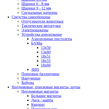
Шарики 6 - 8 мм
Шарики 9 - 12 мм
Сигнальные патроны
Средства самообороны
Отпугиватели животных
Тактические авторучки
Электрошокеры
Устройства аэрозольные
Аэрозольные пистолеты
БАМы
13х50
13х60
18х51
18х55
18х60
ЗИП
Перцовые баллончики
Наручники
Кобуры
Неодимовые, поисковые магниты, щупы
Неодимовые магниты
Большие магниты
Диск / шайба
Квадрат
Прямоугольник