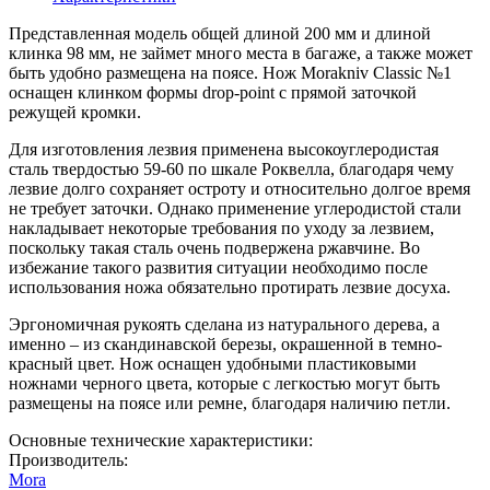
Представленная модель общей длиной 200 мм и длиной
клинка 98 мм, не займет много места в багаже, а также может
быть удобно размещена на поясе. Нож Morakniv Classic №1
оснащен клинком формы drop-point с прямой заточкой
режущей кромки.
Для изготовления лезвия применена высокоуглеродистая
сталь твердостью 59-60 по шкале Роквелла, благодаря чему
лезвие долго сохраняет остроту и относительно долгое время
не требует заточки. Однако применение углеродистой стали
накладывает некоторые требования по уходу за лезвием,
поскольку такая сталь очень подвержена ржавчине. Во
избежание такого развития ситуации необходимо после
использования ножа обязательно протирать лезвие досуха.
Эргономичная рукоять сделана из натурального дерева, а
именно – из скандинавской березы, окрашенной в темно-
красный цвет. Нож оснащен удобными пластиковыми
ножнами черного цвета, которые с легкостью могут быть
размещены на поясе или ремне, благодаря наличию петли.
Основные технические характеристики:
Производитель:
Mora