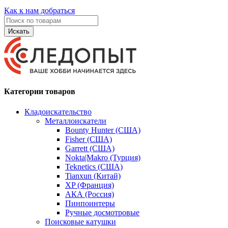
Как к нам добраться
Искать
Категории товаров
Кладоискательство
Металлоискатели
Bounty Hunter (США)
Fisher (США)
Garrett (США)
Nokta|Makro (Турция)
Teknetics (США)
Tianxun (Китай)
XP (Франция)
АКА (Россия)
Пинпоинтеры
Ручные досмотровые
Поисковые катушки