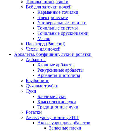
Топоры, пилы, тяпки
Всё для заточки ножей
Карманные точилки
Электрические
Универсальные точилки
Точильные системы
Точильные бруски/камни
Масло
Паракорд (Paracord)
Чехлы для ножей
Арбалеты, боуфишинг, луки и рогатки
Арбалеты
Блочные арбалеты
Рекурсивные арбалеты
Арбалеты-пистолеты
Боуфишинг
Духовые трубки
Луки
Блочные луки
Классические луки
Традиционные луки
Рогатки
Аксессуары, тюнинг, ЗИП
Аксессуары для арбалетов
Запасные плечи