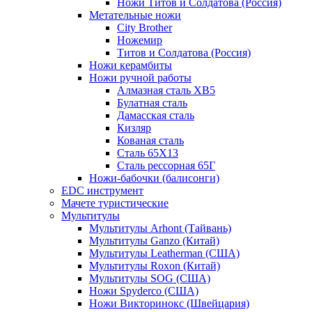
Ножи Титов и Солдатова (Россия)
Метательные ножи
City Brother
Ножемир
Титов и Солдатова (Россия)
Ножи керамбиты
Ножи ручной работы
Алмазная сталь ХВ5
Булатная сталь
Дамасская сталь
Кизляр
Кованая сталь
Сталь 65Х13
Сталь рессорная 65Г
Ножи-бабочки (балисонги)
EDC инструмент
Мачете туристические
Мультитулы
Мультитулы Arhont (Тайвань)
Мультитулы Ganzo (Китай)
Мультитулы Leatherman (США)
Мультитулы Roxon (Китай)
Мультитулы SOG (США)
Ножи Spyderco (США)
Ножи Викторинокс (Швейцария)