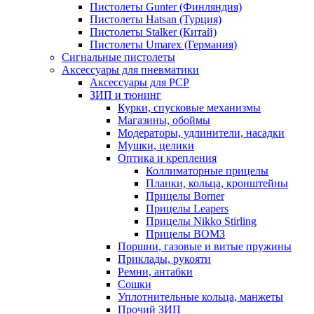
Пистолеты Gunter (Финляндия)
Пистолеты Hatsan (Турция)
Пистолеты Stalker (Китай)
Пистолеты Umarex (Германия)
Сигнальные пистолеты
Аксессуары для пневматики
Аксессуары для PCP
ЗИП и тюнинг
Курки, спусковые механизмы
Магазины, обоймы
Модераторы, удлинители, насадки
Мушки, целики
Оптика и крепления
Коллиматорные прицелы
Планки, кольца, кронштейны
Прицелы Borner
Прицелы Leapers
Прицелы Nikko Stirling
Прицелы ВОМЗ
Поршни, газовые и витые пружины
Приклады, рукояти
Ремни, антабки
Сошки
Уплотнительные кольца, манжеты
Прочий ЗИП