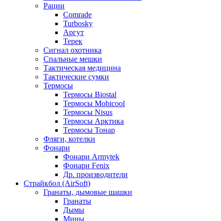
Рации
Comrade
Turbosky
Аргут
Терек
Сигнал охотника
Спальные мешки
Тактическая медицина
Тактические сумки
Термосы
Термосы Biostal
Термосы Mobicool
Термосы Nisus
Термосы Арктика
Термосы Тонар
Фляги, котелки
Фонари
Фонари Armytek
Фонари Fenix
Др. производители
Страйкбол (AirSoft)
Гранаты, дымовые шашки
Гранаты
Дымы
Мины