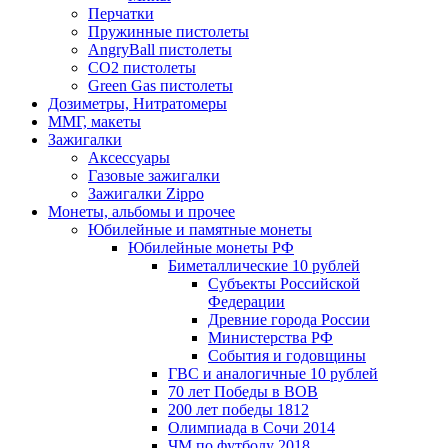
Перчатки
Пружинные пистолеты
AngryBall пистолеты
CO2 пистолеты
Green Gas пистолеты
Дозиметры, Нитратомеры
ММГ, макеты
Зажигалки
Аксессуары
Газовые зажигалки
Зажигалки Zippo
Монеты, альбомы и прочее
Юбилейные и памятные монеты
Юбилейные монеты РФ
Биметаллические 10 рублей
Субъекты Российской
Федерации
Древние города России
Министерства РФ
События и годовщины
ГВС и аналогичные 10 рублей
70 лет Победы в ВОВ
200 лет победы 1812
Олимпиада в Сочи 2014
ЧМ по футболу 2018