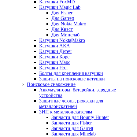
Катушки FoxMD
Катушки Magic Lab
Для Fisher
Для Garrett
Для Nokta|Makro
Для Квэст
Для Минелаб
Катушки Nokta|Makro
Катушки АКА
Катушки Детеч
Катушки Корс
Катушки Марс
Катушки Нэл
Болты для крепления катушки
Защиты на поисковые катушки
Поисковое снаряжение
Аккумуляторы, батарейки, зарядные
устройства
Защитные чехлы, рюкзаки для
металлоискателей
ЗИП к металлоискателям
Запчасти для Bounty Hunter
Запчасти для Fisher
Запчасти для Garrett
Запчасти для Minelab