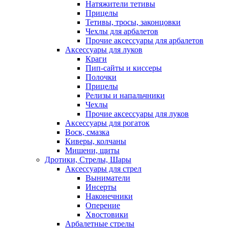
Натяжители тетивы
Прицелы
Тетивы, тросы, законцовки
Чехлы для арбалетов
Прочие аксессуары для арбалетов
Аксессуары для луков
Краги
Пип-сайты и киссеры
Полочки
Прицелы
Релизы и напальчники
Чехлы
Прочие аксессуары для луков
Аксессуары для рогаток
Воск, смазка
Киверы, колчаны
Мишени, щиты
Дротики, Стрелы, Шары
Аксессуары для стрел
Выниматели
Инсерты
Наконечники
Оперение
Хвостовики
Арбалетные стрелы