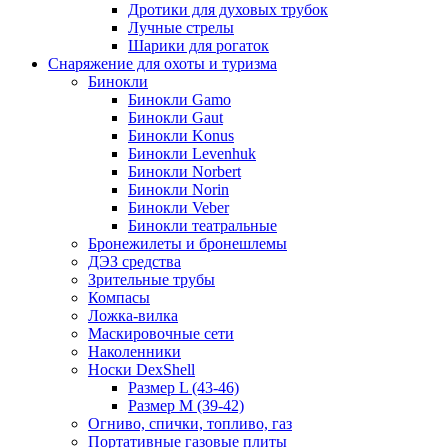
Дротики для духовых трубок
Лучные стрелы
Шарики для рогаток
Снаряжение для охоты и туризма
Бинокли
Бинокли Gamo
Бинокли Gaut
Бинокли Konus
Бинокли Levenhuk
Бинокли Norbert
Бинокли Norin
Бинокли Veber
Бинокли театральные
Бронежилеты и бронешлемы
ДЭЗ средства
Зрительные трубы
Компасы
Ложка-вилка
Маскировочные сети
Наколенники
Носки DexShell
Размер L (43-46)
Размер M (39-42)
Огниво, спички, топливо, газ
Портативные газовые плиты