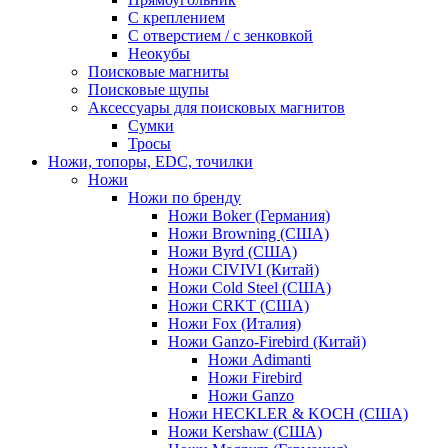
С креплением
С отверстием / с зенковкой
Неокубы
Поисковые магниты
Поисковые щупы
Аксессуары для поисковых магнитов
Сумки
Тросы
Ножи, топоры, EDC, точилки
Ножи
Ножи по бренду
Ножи Boker (Германия)
Ножи Browning (США)
Ножи Byrd (США)
Ножи CIVIVI (Китай)
Ножи Cold Steel (США)
Ножи CRKT (США)
Ножи Fox (Италия)
Ножи Ganzo-Firebird (Китай)
Ножи Adimanti
Ножи Firebird
Ножи Ganzo
Ножи HECKLER & KOCH (США)
Ножи Kershaw (США)