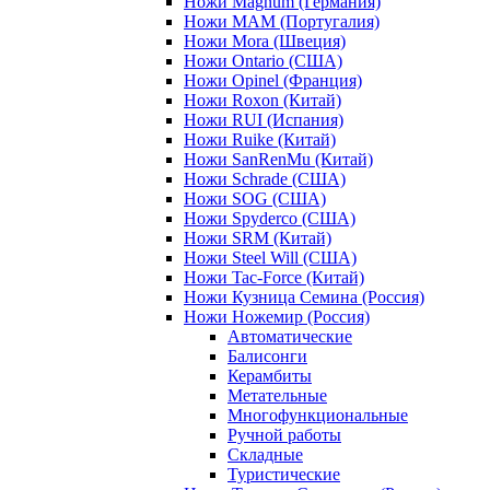
Ножи Magnum (Германия)
Ножи MAM (Португалия)
Ножи Mora (Швеция)
Ножи Ontario (США)
Ножи Opinel (Франция)
Ножи Roxon (Китай)
Ножи RUI (Испания)
Ножи Ruike (Китай)
Ножи SanRenMu (Китай)
Ножи Schrade (США)
Ножи SOG (США)
Ножи Spyderco (США)
Ножи SRM (Китай)
Ножи Steel Will (США)
Ножи Tac-Force (Китай)
Ножи Кузница Семина (Россия)
Ножи Ножемир (Россия)
Автоматические
Балисонги
Керамбиты
Метательные
Многофункциональные
Ручной работы
Складные
Туристические