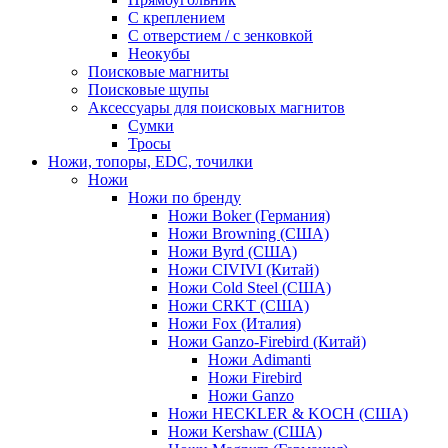
С креплением
С отверстием / с зенковкой
Неокубы
Поисковые магниты
Поисковые щупы
Аксессуары для поисковых магнитов
Сумки
Тросы
Ножи, топоры, EDC, точилки
Ножи
Ножи по бренду
Ножи Boker (Германия)
Ножи Browning (США)
Ножи Byrd (США)
Ножи CIVIVI (Китай)
Ножи Cold Steel (США)
Ножи CRKT (США)
Ножи Fox (Италия)
Ножи Ganzo-Firebird (Китай)
Ножи Adimanti
Ножи Firebird
Ножи Ganzo
Ножи HECKLER & KOCH (США)
Ножи Kershaw (США)