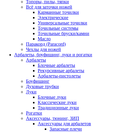
Топоры, пилы, тяпки
Всё для заточки ножей
Карманные точилки
Электрические
Универсальные точилки
Точильные системы
Точильные бруски/камни
Масло
Паракорд (Paracord)
Чехлы для ножей
Арбалеты, боуфишинг, луки и рогатки
Арбалеты
Блочные арбалеты
Рекурсивные арбалеты
Арбалеты-пистолеты
Боуфишинг
Духовые трубки
Луки
Блочные луки
Классические луки
Традиционные луки
Рогатки
Аксессуары, тюнинг, ЗИП
Аксессуары для арбалетов
Запасные плечи