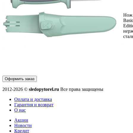
Нож 
Basi
Editi
нер
стал
Оформить заказ
2012-2026 ©
sledopytorel.ru
Все права защищены
Оплата и доставка
Гарантия и возврат
О нас
Акции
Новости
Кредит