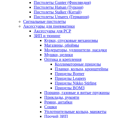
Пистолеты Gunter (Финляндия)
Пистолеты Hatsan (Турция)
Пистолеты Stalker (Китай)
Пистолеты Umarex (Германия)
Сигнальные пистолеты
Аксессуары для пневматики
Аксессуары для PCP
ЗИП и тюнинг
Курки, спусковые механизмы
Магазины, обоймы
Модераторы, удлинители, насадки
Мушки, целики
Оптика и крепления
Коллиматорные прицелы
Планки, кольца, кронштейны
Прицелы Borner
Прицелы Leapers
Прицелы Nikko Stirling
Прицелы ВОМЗ
Поршни, газовые и витые пружины
Приклады, рукояти
Ремни, антабки
Сошки
Уплотнительные кольца, манжеты
Прочий ЗИП