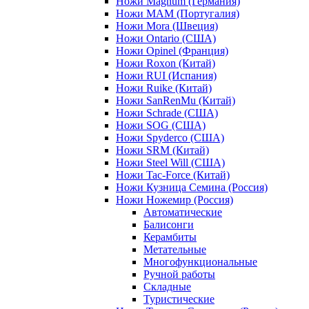
Ножи Magnum (Германия)
Ножи MAM (Португалия)
Ножи Mora (Швеция)
Ножи Ontario (США)
Ножи Opinel (Франция)
Ножи Roxon (Китай)
Ножи RUI (Испания)
Ножи Ruike (Китай)
Ножи SanRenMu (Китай)
Ножи Schrade (США)
Ножи SOG (США)
Ножи Spyderco (США)
Ножи SRM (Китай)
Ножи Steel Will (США)
Ножи Tac-Force (Китай)
Ножи Кузница Семина (Россия)
Ножи Ножемир (Россия)
Автоматические
Балисонги
Керамбиты
Метательные
Многофункциональные
Ручной работы
Складные
Туристические