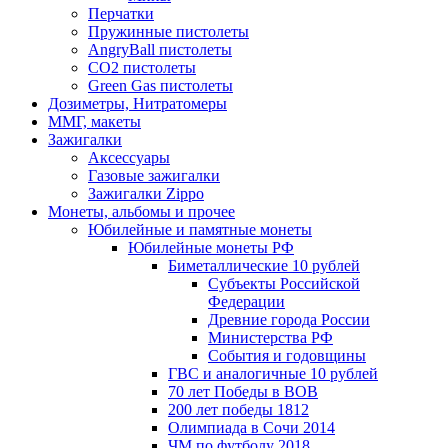
Перчатки
Пружинные пистолеты
AngryBall пистолеты
CO2 пистолеты
Green Gas пистолеты
Дозиметры, Нитратомеры
ММГ, макеты
Зажигалки
Аксессуары
Газовые зажигалки
Зажигалки Zippo
Монеты, альбомы и прочее
Юбилейные и памятные монеты
Юбилейные монеты РФ
Биметаллические 10 рублей
Субъекты Российской
Федерации
Древние города России
Министерства РФ
События и годовщины
ГВС и аналогичные 10 рублей
70 лет Победы в ВОВ
200 лет победы 1812
Олимпиада в Сочи 2014
ЧМ по футболу 2018