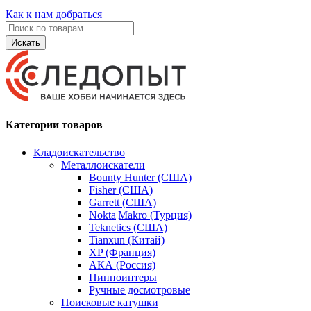
Как к нам добраться
Искать
Категории товаров
Кладоискательство
Металлоискатели
Bounty Hunter (США)
Fisher (США)
Garrett (США)
Nokta|Makro (Турция)
Teknetics (США)
Tianxun (Китай)
XP (Франция)
АКА (Россия)
Пинпоинтеры
Ручные досмотровые
Поисковые катушки