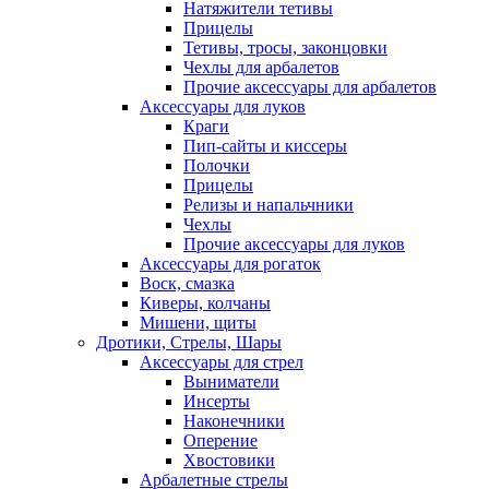
Натяжители тетивы
Прицелы
Тетивы, тросы, законцовки
Чехлы для арбалетов
Прочие аксессуары для арбалетов
Аксессуары для луков
Краги
Пип-сайты и киссеры
Полочки
Прицелы
Релизы и напальчники
Чехлы
Прочие аксессуары для луков
Аксессуары для рогаток
Воск, смазка
Киверы, колчаны
Мишени, щиты
Дротики, Стрелы, Шары
Аксессуары для стрел
Выниматели
Инсерты
Наконечники
Оперение
Хвостовики
Арбалетные стрелы