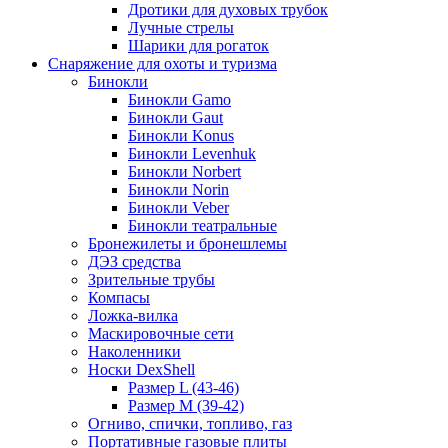
Дротики для духовых трубок
Лучные стрелы
Шарики для рогаток
Снаряжение для охоты и туризма
Бинокли
Бинокли Gamo
Бинокли Gaut
Бинокли Konus
Бинокли Levenhuk
Бинокли Norbert
Бинокли Norin
Бинокли Veber
Бинокли театральные
Бронежилеты и бронешлемы
ДЭЗ средства
Зрительные трубы
Компасы
Ложка-вилка
Маскировочные сети
Наколенники
Носки DexShell
Размер L (43-46)
Размер M (39-42)
Огниво, спички, топливо, газ
Портативные газовые плиты