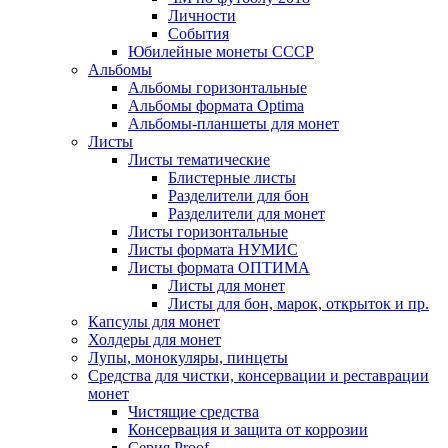
Личности
События
Юбилейные монеты СССР
Альбомы
Альбомы горизонтальные
Альбомы формата Optima
Альбомы-планшеты для монет
Листы
Листы тематические
Блистерные листы
Разделители для бон
Разделители для монет
Листы горизонтальные
Листы формата НУМИС
Листы формата ОПТИМА
Листы для монет
Листы для бон, марок, открыток и пр.
Капсулы для монет
Холдеры для монет
Лупы, монокуляры, пинцеты
Средства для чистки, консервации и реставрации
монет
Чистящие средства
Консервация и защита от коррозии
Серия Proof