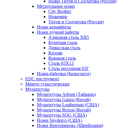
Ножи Титов и Солдатова (Россия)
Метательные ножи
City Brother
Ножемир
Титов и Солдатова (Россия)
Ножи керамбиты
Ножи ручной работы
Алмазная сталь ХВ5
Булатная сталь
Дамасская сталь
Кизляр
Кованая сталь
Сталь 65Х13
Сталь рессорная 65Г
Ножи-бабочки (балисонги)
EDC инструмент
Мачете туристические
Мультитулы
Мультитулы Arhont (Тайвань)
Мультитулы Ganzo (Китай)
Мультитулы Leatherman (США)
Мультитулы Roxon (Китай)
Мультитулы SOG (США)
Ножи Spyderco (США)
Ножи Викторинокс (Швейцария)