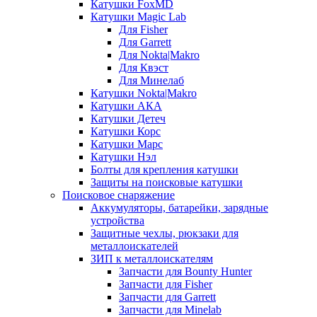
Катушки FoxMD
Катушки Magic Lab
Для Fisher
Для Garrett
Для Nokta|Makro
Для Квэст
Для Минелаб
Катушки Nokta|Makro
Катушки АКА
Катушки Детеч
Катушки Корс
Катушки Марс
Катушки Нэл
Болты для крепления катушки
Защиты на поисковые катушки
Поисковое снаряжение
Аккумуляторы, батарейки, зарядные
устройства
Защитные чехлы, рюкзаки для
металлоискателей
ЗИП к металлоискателям
Запчасти для Bounty Hunter
Запчасти для Fisher
Запчасти для Garrett
Запчасти для Minelab