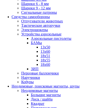
Шарики 6 - 8 мм
Шарики 9 - 12 мм
Сигнальные патроны
Средства самообороны
Отпугиватели животных
Тактические авторучки
Электрошокеры
Устройства аэрозольные
Аэрозольные пистолеты
БАМы
13х50
13х60
18х51
18х55
18х60
ЗИП
Перцовые баллончики
Наручники
Кобуры
Неодимовые, поисковые магниты, щупы
Неодимовые магниты
Большие магниты
Диск / шайба
Квадрат
Прямоугольник