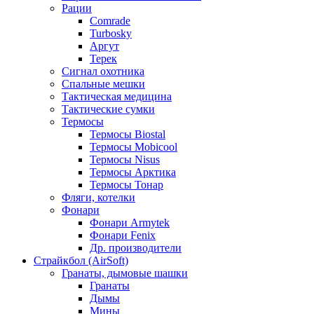
Рации
Comrade
Turbosky
Аргут
Терек
Сигнал охотника
Спальные мешки
Тактическая медицина
Тактические сумки
Термосы
Термосы Biostal
Термосы Mobicool
Термосы Nisus
Термосы Арктика
Термосы Тонар
Фляги, котелки
Фонари
Фонари Armytek
Фонари Fenix
Др. производители
Страйкбол (AirSoft)
Гранаты, дымовые шашки
Гранаты
Дымы
Мины