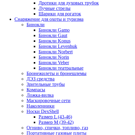
Дротики для духовых трубок
Лучные стрелы
Шарики для рогаток
Снаряжение для охоты и туризма
Бинокли
Бинокли Gamo
Бинокли Gaut
Бинокли Konus
Бинокли Levenhuk
Бинокли Norbert
Бинокли Norin
Бинокли Veber
Бинокли театральные
Бронежилеты и бронешлемы
ДЭЗ средства
Зрительные трубы
Компасы
Ложка-вилка
Маскировочные сети
Наколенники
Носки DexShell
Размер L (43-46)
Размер M (39-42)
Огниво, спички, топливо, газ
Портативные газовые плиты