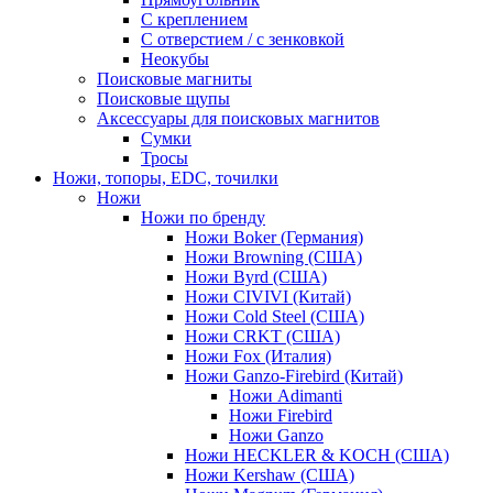
С креплением
С отверстием / с зенковкой
Неокубы
Поисковые магниты
Поисковые щупы
Аксессуары для поисковых магнитов
Сумки
Тросы
Ножи, топоры, EDC, точилки
Ножи
Ножи по бренду
Ножи Boker (Германия)
Ножи Browning (США)
Ножи Byrd (США)
Ножи CIVIVI (Китай)
Ножи Cold Steel (США)
Ножи CRKT (США)
Ножи Fox (Италия)
Ножи Ganzo-Firebird (Китай)
Ножи Adimanti
Ножи Firebird
Ножи Ganzo
Ножи HECKLER & KOCH (США)
Ножи Kershaw (США)