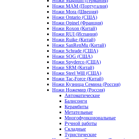
Ножи Magnum (Германия)
Ножи MAM (Португалия)
Ножи Mora (Швеция)
Ножи Ontario (США)
Ножи Opinel (Франция)
Ножи Roxon (Китай)
Ножи RUI (Испания)
Ножи Ruike (Китай)
Ножи SanRenMu (Китай)
Ножи Schrade (США)
Ножи SOG (США)
Ножи Spyderco (США)
Ножи SRM (Китай)
Ножи Steel Will (США)
Ножи Tac-Force (Китай)
Ножи Кузница Семина (Россия)
Ножи Ножемир (Россия)
Автоматические
Балисонги
Керамбиты
Метательные
Многофункциональные
Ручной работы
Складные
Туристические