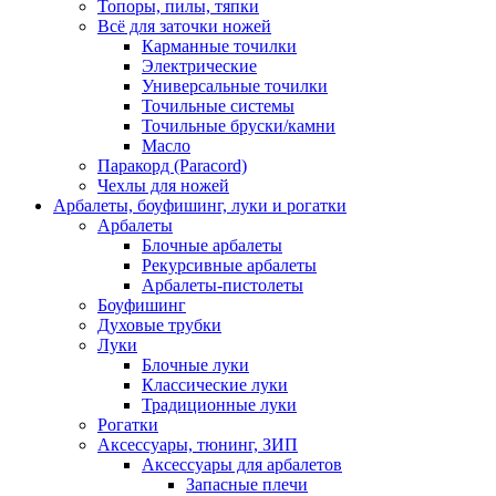
Топоры, пилы, тяпки
Всё для заточки ножей
Карманные точилки
Электрические
Универсальные точилки
Точильные системы
Точильные бруски/камни
Масло
Паракорд (Paracord)
Чехлы для ножей
Арбалеты, боуфишинг, луки и рогатки
Арбалеты
Блочные арбалеты
Рекурсивные арбалеты
Арбалеты-пистолеты
Боуфишинг
Духовые трубки
Луки
Блочные луки
Классические луки
Традиционные луки
Рогатки
Аксессуары, тюнинг, ЗИП
Аксессуары для арбалетов
Запасные плечи