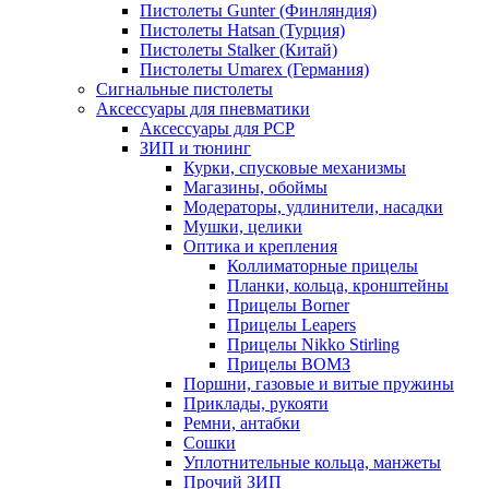
Пистолеты Gunter (Финляндия)
Пистолеты Hatsan (Турция)
Пистолеты Stalker (Китай)
Пистолеты Umarex (Германия)
Сигнальные пистолеты
Аксессуары для пневматики
Аксессуары для PCP
ЗИП и тюнинг
Курки, спусковые механизмы
Магазины, обоймы
Модераторы, удлинители, насадки
Мушки, целики
Оптика и крепления
Коллиматорные прицелы
Планки, кольца, кронштейны
Прицелы Borner
Прицелы Leapers
Прицелы Nikko Stirling
Прицелы ВОМЗ
Поршни, газовые и витые пружины
Приклады, рукояти
Ремни, антабки
Сошки
Уплотнительные кольца, манжеты
Прочий ЗИП