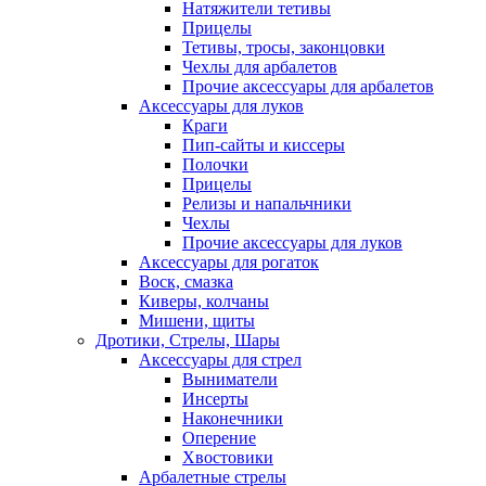
Натяжители тетивы
Прицелы
Тетивы, тросы, законцовки
Чехлы для арбалетов
Прочие аксессуары для арбалетов
Аксессуары для луков
Краги
Пип-сайты и киссеры
Полочки
Прицелы
Релизы и напальчники
Чехлы
Прочие аксессуары для луков
Аксессуары для рогаток
Воск, смазка
Киверы, колчаны
Мишени, щиты
Дротики, Стрелы, Шары
Аксессуары для стрел
Выниматели
Инсерты
Наконечники
Оперение
Хвостовики
Арбалетные стрелы