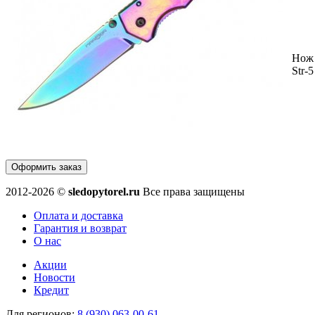
Нож 
Str-5
Оформить заказ
2012-2026 ©
sledopytorel.ru
Все права защищены
Оплата и доставка
Гарантия и возврат
О нас
Акции
Новости
Кредит
Для регионов:
8 (930) 063-00-61