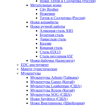
Ножи Титов и Солдатова (Россия)
Метательные ножи
City Brother
Ножемир
Титов и Солдатова (Россия)
Ножи керамбиты
Ножи ручной работы
Алмазная сталь ХВ5
Булатная сталь
Дамасская сталь
Кизляр
Кованая сталь
Сталь 65Х13
Сталь рессорная 65Г
Ножи-бабочки (балисонги)
EDC инструмент
Мачете туристические
Мультитулы
Мультитулы Arhont (Тайвань)
Мультитулы Ganzo (Китай)
Мультитулы Leatherman (США)
Мультитулы Roxon (Китай)
Мультитулы SOG (США)
Ножи Spyderco (США)
Ножи Викторинокс (Швейцария)