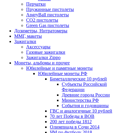
Перчатки
Пружинные пистолеты
AngryBall пистолеты
CO2 пистолеты
Green Gas пистолеты
Дозиметры, Нитратомеры
ММГ, макеты
Зажигалки
Аксессуары
Газовые зажигалки
Зажигалки Zippo
Монеты, альбомы и прочее
Юбилейные и памятные монеты
Юбилейные монеты РФ
Биметаллические 10 рублей
Субъекты Российской
Федерации
Древние города России
Министерства РФ
События и годовщины
ГВС и аналогичные 10 рублей
70 лет Победы в ВОВ
200 лет победы 1812
Олимпиада в Сочи 2014
ЧМ по футболу 2018