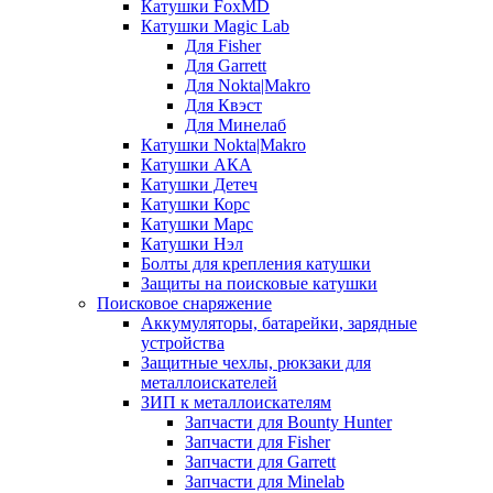
Катушки FoxMD
Катушки Magic Lab
Для Fisher
Для Garrett
Для Nokta|Makro
Для Квэст
Для Минелаб
Катушки Nokta|Makro
Катушки АКА
Катушки Детеч
Катушки Корс
Катушки Марс
Катушки Нэл
Болты для крепления катушки
Защиты на поисковые катушки
Поисковое снаряжение
Аккумуляторы, батарейки, зарядные
устройства
Защитные чехлы, рюкзаки для
металлоискателей
ЗИП к металлоискателям
Запчасти для Bounty Hunter
Запчасти для Fisher
Запчасти для Garrett
Запчасти для Minelab