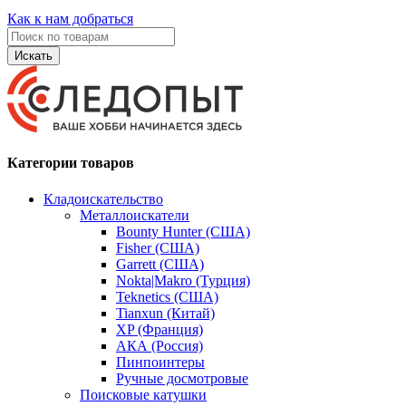
Как к нам добраться
Искать
Категории товаров
Кладоискательство
Металлоискатели
Bounty Hunter (США)
Fisher (США)
Garrett (США)
Nokta|Makro (Турция)
Teknetics (США)
Tianxun (Китай)
XP (Франция)
АКА (Россия)
Пинпоинтеры
Ручные досмотровые
Поисковые катушки