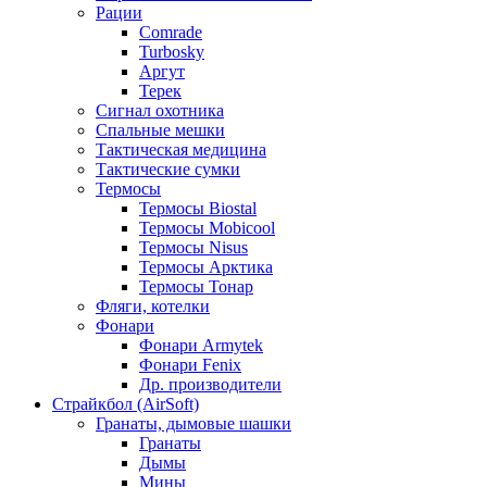
Рации
Comrade
Turbosky
Аргут
Терек
Сигнал охотника
Спальные мешки
Тактическая медицина
Тактические сумки
Термосы
Термосы Biostal
Термосы Mobicool
Термосы Nisus
Термосы Арктика
Термосы Тонар
Фляги, котелки
Фонари
Фонари Armytek
Фонари Fenix
Др. производители
Страйкбол (AirSoft)
Гранаты, дымовые шашки
Гранаты
Дымы
Мины