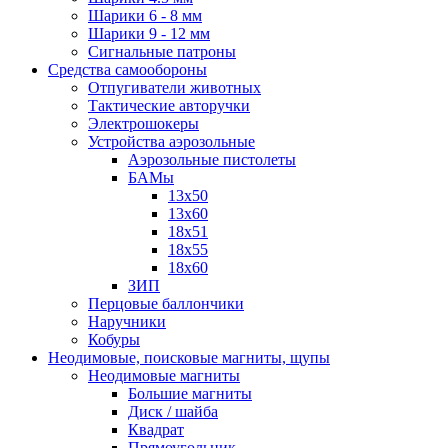
Шарики 6 - 8 мм
Шарики 9 - 12 мм
Сигнальные патроны
Средства самообороны
Отпугиватели животных
Тактические авторучки
Электрошокеры
Устройства аэрозольные
Аэрозольные пистолеты
БАМы
13х50
13х60
18х51
18х55
18х60
ЗИП
Перцовые баллончики
Наручники
Кобуры
Неодимовые, поисковые магниты, щупы
Неодимовые магниты
Большие магниты
Диск / шайба
Квадрат
Прямоугольник