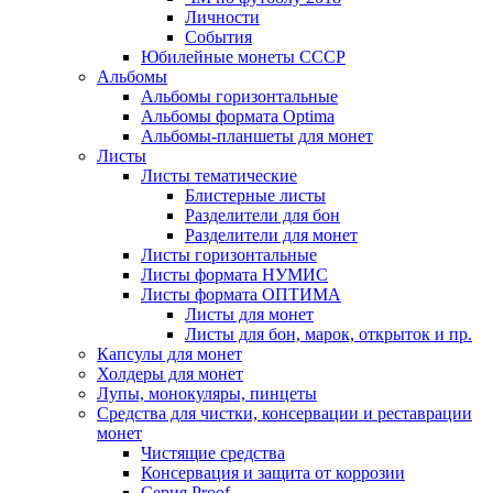
Личности
События
Юбилейные монеты СССР
Альбомы
Альбомы горизонтальные
Альбомы формата Optima
Альбомы-планшеты для монет
Листы
Листы тематические
Блистерные листы
Разделители для бон
Разделители для монет
Листы горизонтальные
Листы формата НУМИС
Листы формата ОПТИМА
Листы для монет
Листы для бон, марок, открыток и пр.
Капсулы для монет
Холдеры для монет
Лупы, монокуляры, пинцеты
Средства для чистки, консервации и реставрации
монет
Чистящие средства
Консервация и защита от коррозии
Серия Proof