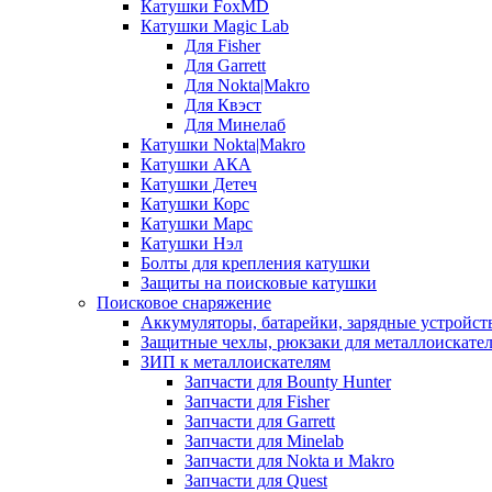
Катушки FoxMD
Катушки Magic Lab
Для Fisher
Для Garrett
Для Nokta|Makro
Для Квэст
Для Минелаб
Катушки Nokta|Makro
Катушки АКА
Катушки Детеч
Катушки Корс
Катушки Марс
Катушки Нэл
Болты для крепления катушки
Защиты на поисковые катушки
Поисковое снаряжение
Аккумуляторы, батарейки, зарядные устройст
Защитные чехлы, рюкзаки для металлоискате
ЗИП к металлоискателям
Запчасти для Bounty Hunter
Запчасти для Fisher
Запчасти для Garrett
Запчасти для Minelab
Запчасти для Nokta и Makro
Запчасти для Quest