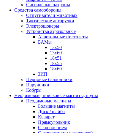
Сигнальные патроны
Средства самообороны
Отпугиватели животных
Тактические авторучки
Электрошокеры
Устройства аэрозольные
Аэрозольные пистолеты
БАМы
13х50
13х60
18х51
18х55
18х60
ЗИП
Перцовые баллончики
Наручники
Кобуры
Неодимовые, поисковые магниты, щупы
Неодимовые магниты
Большие магниты
Диск / шайба
Квадрат
Прямоугольник
С креплением
С отверстием / с зенковкой