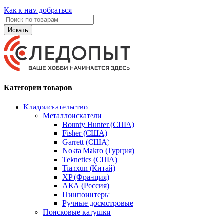
Как к нам добраться
Искать
Категории товаров
Кладоискательство
Металлоискатели
Bounty Hunter (США)
Fisher (США)
Garrett (США)
Nokta|Makro (Турция)
Teknetics (США)
Tianxun (Китай)
XP (Франция)
АКА (Россия)
Пинпоинтеры
Ручные досмотровые
Поисковые катушки