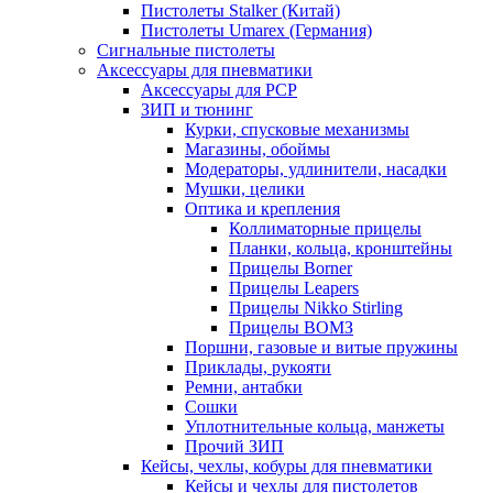
Пистолеты Stalker (Китай)
Пистолеты Umarex (Германия)
Сигнальные пистолеты
Аксессуары для пневматики
Аксессуары для PCP
ЗИП и тюнинг
Курки, спусковые механизмы
Магазины, обоймы
Модераторы, удлинители, насадки
Мушки, целики
Оптика и крепления
Коллиматорные прицелы
Планки, кольца, кронштейны
Прицелы Borner
Прицелы Leapers
Прицелы Nikko Stirling
Прицелы ВОМЗ
Поршни, газовые и витые пружины
Приклады, рукояти
Ремни, антабки
Сошки
Уплотнительные кольца, манжеты
Прочий ЗИП
Кейсы, чехлы, кобуры для пневматики
Кейсы и чехлы для пистолетов