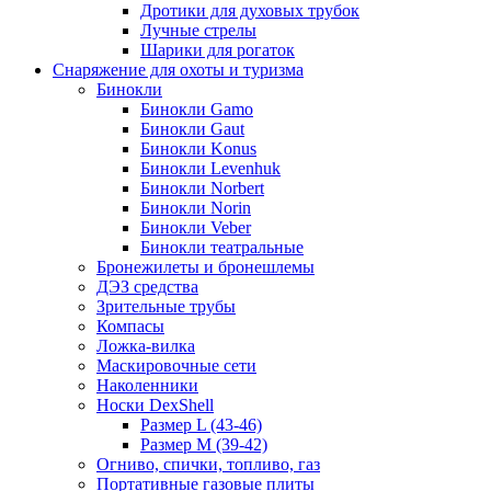
Дротики для духовых трубок
Лучные стрелы
Шарики для рогаток
Снаряжение для охоты и туризма
Бинокли
Бинокли Gamo
Бинокли Gaut
Бинокли Konus
Бинокли Levenhuk
Бинокли Norbert
Бинокли Norin
Бинокли Veber
Бинокли театральные
Бронежилеты и бронешлемы
ДЭЗ средства
Зрительные трубы
Компасы
Ложка-вилка
Маскировочные сети
Наколенники
Носки DexShell
Размер L (43-46)
Размер M (39-42)
Огниво, спички, топливо, газ
Портативные газовые плиты