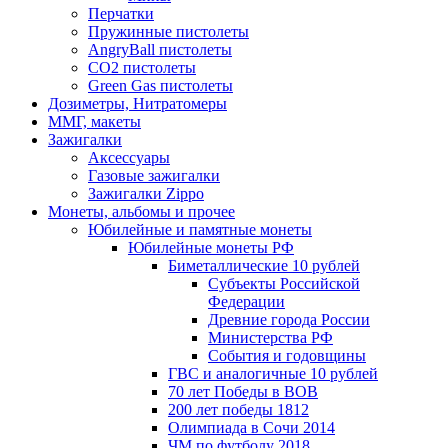
Перчатки
Пружинные пистолеты
AngryBall пистолеты
CO2 пистолеты
Green Gas пистолеты
Дозиметры, Нитратомеры
ММГ, макеты
Зажигалки
Аксессуары
Газовые зажигалки
Зажигалки Zippo
Монеты, альбомы и прочее
Юбилейные и памятные монеты
Юбилейные монеты РФ
Биметаллические 10 рублей
Субъекты Российской
Федерации
Древние города России
Министерства РФ
События и годовщины
ГВС и аналогичные 10 рублей
70 лет Победы в ВОВ
200 лет победы 1812
Олимпиада в Сочи 2014
ЧМ по футболу 2018