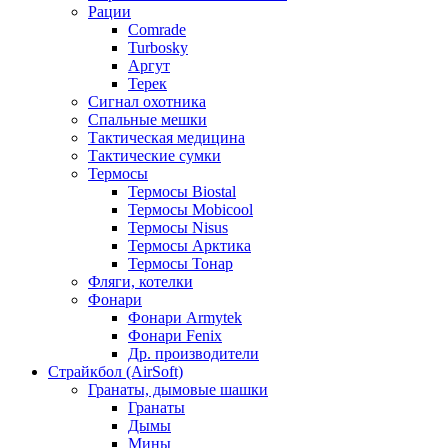
Рации
Comrade
Turbosky
Аргут
Терек
Сигнал охотника
Спальные мешки
Тактическая медицина
Тактические сумки
Термосы
Термосы Biostal
Термосы Mobicool
Термосы Nisus
Термосы Арктика
Термосы Тонар
Фляги, котелки
Фонари
Фонари Armytek
Фонари Fenix
Др. производители
Страйкбол (AirSoft)
Гранаты, дымовые шашки
Гранаты
Дымы
Мины