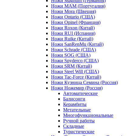
Ножи Magnum (Германия)
Ножи MAM (Португалия)
Ножи Mora (Швеция)
Ножи Ontario (США)
Ножи Opinel (Франция)
Ножи Roxon (Китай)
Ножи RUI (Испания)
Ножи Ruike (Китай)
Ножи SanRenMu (Китай)
Ножи Schrade (США)
Ножи SOG (США)
Ножи Spyderco (США)
Ножи SRM (Китай)
Ножи Steel Will (США)
Ножи Tac-Force (Китай)
Ножи Кузница Семина (Россия)
Ножи Ножемир (Россия)
Автоматические
Балисонги
Керамбиты
Метательные
Многофункциональные
Ручной работы
Складные
Туристические