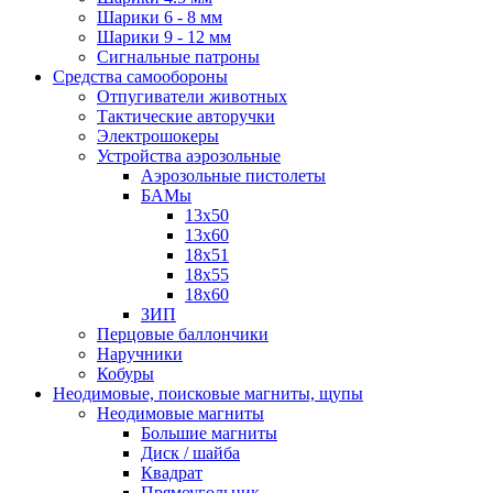
Шарики 6 - 8 мм
Шарики 9 - 12 мм
Сигнальные патроны
Средства самообороны
Отпугиватели животных
Тактические авторучки
Электрошокеры
Устройства аэрозольные
Аэрозольные пистолеты
БАМы
13х50
13х60
18х51
18х55
18х60
ЗИП
Перцовые баллончики
Наручники
Кобуры
Неодимовые, поисковые магниты, щупы
Неодимовые магниты
Большие магниты
Диск / шайба
Квадрат
Прямоугольник