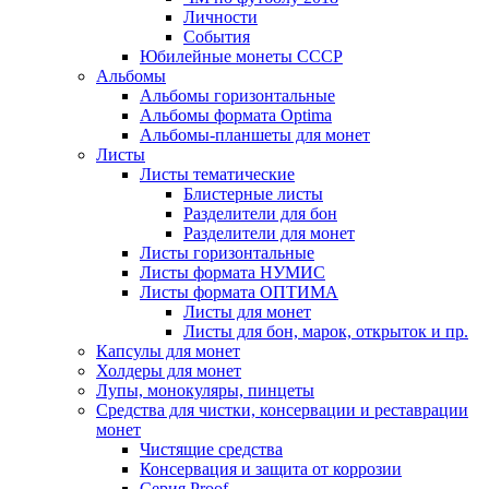
Личности
События
Юбилейные монеты СССР
Альбомы
Альбомы горизонтальные
Альбомы формата Optima
Альбомы-планшеты для монет
Листы
Листы тематические
Блистерные листы
Разделители для бон
Разделители для монет
Листы горизонтальные
Листы формата НУМИС
Листы формата ОПТИМА
Листы для монет
Листы для бон, марок, открыток и пр.
Капсулы для монет
Холдеры для монет
Лупы, монокуляры, пинцеты
Средства для чистки, консервации и реставрации
монет
Чистящие средства
Консервация и защита от коррозии
Серия Proof