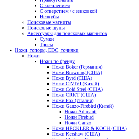
С креплением
С отверстием / с зенковкой
Неокубы
Поисковые магниты
Поисковые щупы
Аксессуары для поисковых магнитов
Сумки
Тросы
Ножи, топоры, EDC, точилки
Ножи
Ножи по бренду
Ножи Boker (Германия)
Ножи Browning (США)
Ножи Byrd (США)
Ножи CIVIVI (Китай)
Ножи Cold Steel (США)
Ножи CRKT (США)
Ножи Fox (Италия)
Ножи Ganzo-Firebird (Китай)
Ножи Adimanti
Ножи Firebird
Ножи Ganzo
Ножи HECKLER & KOCH (США)
Ножи Kershaw (США)