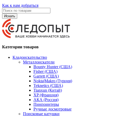
Как к нам добраться
Искать
Категории товаров
Кладоискательство
Металлоискатели
Bounty Hunter (США)
Fisher (США)
Garrett (США)
Nokta|Makro (Турция)
Teknetics (США)
Tianxun (Китай)
XP (Франция)
АКА (Россия)
Пинпоинтеры
Ручные досмотровые
Поисковые катушки