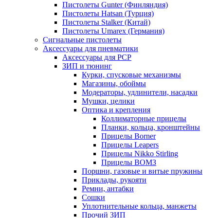
Пистолеты Gunter (Финляндия)
Пистолеты Hatsan (Турция)
Пистолеты Stalker (Китай)
Пистолеты Umarex (Германия)
Сигнальные пистолеты
Аксессуары для пневматики
Аксессуары для PCP
ЗИП и тюнинг
Курки, спусковые механизмы
Магазины, обоймы
Модераторы, удлинители, насадки
Мушки, целики
Оптика и крепления
Коллиматорные прицелы
Планки, кольца, кронштейны
Прицелы Borner
Прицелы Leapers
Прицелы Nikko Stirling
Прицелы ВОМЗ
Поршни, газовые и витые пружины
Приклады, рукояти
Ремни, антабки
Сошки
Уплотнительные кольца, манжеты
Прочий ЗИП