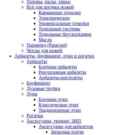
Топоры, пилы, тяпки
Всё для заточки ножей
Карманные точилки
Электрические
Универсальные точилки
Точильные системы
Точильные бруски/камни
Масло
Паракорд (Paracord)
Чехлы для ножей
Арбалеты, боуфишинг, луки и рогатки
Арбалеты
Блочные арбалеты
Рекурсивные арбалеты
Арбалеты-пистолеты
Боуфишинг
Духовые трубки
Луки
Блочные луки
Классические луки
Традиционные луки
Рогатки
Аксессуары, тюнинг, ЗИП
Аксессуары для арбалетов
Запасные плечи