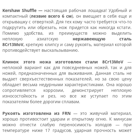
Kershaw Shuffle —
настоящая рабочая лошадка! Удобный и
компактный (
лезвие всего 6 см
), он вмещает в себя еще и
открывашку с отверткой. Для тех кому часто требуется что-то
подкрутить или обрезать, нож придется как никогда кстати.
Помимо удобства, из преимуществ можно выделить
неплохую азиатскую
нержавеющую сталь
8Cr13MoV,
крепкую клипсу и саму рукоять, материал которой
противодействует выскальзыванию.
Клинок этого ножа изготовлен стали
8Cr13MoV
—
неплохой вариант как для повседневных ножей, так и для
ножей, предназначенных для выживания. Данная сталь не
выдает сверхъестественных показателей, но за свою цену
обладает весьма недурными характеристиками. Она хорошо
сопротивляется коррозии, демонстрирует неплохую
износостойкость и рез, но все же уступает по этим
показателям более дорогим сплавам.
Рукоять изготовлена из FRN
— это живучий материал,
хорошо противостоит ударам и открытому огню. К минусам
можно отнести слабую переносимость холодов — при
температуре ниже 17 градусов, ударная прочность может