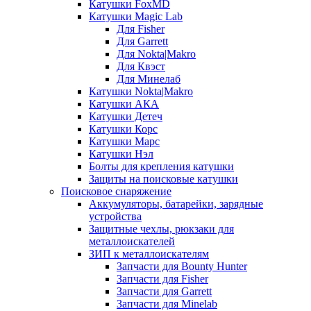
Катушки FoxMD
Катушки Magic Lab
Для Fisher
Для Garrett
Для Nokta|Makro
Для Квэст
Для Минелаб
Катушки Nokta|Makro
Катушки АКА
Катушки Детеч
Катушки Корс
Катушки Марс
Катушки Нэл
Болты для крепления катушки
Защиты на поисковые катушки
Поисковое снаряжение
Аккумуляторы, батарейки, зарядные
устройства
Защитные чехлы, рюкзаки для
металлоискателей
ЗИП к металлоискателям
Запчасти для Bounty Hunter
Запчасти для Fisher
Запчасти для Garrett
Запчасти для Minelab