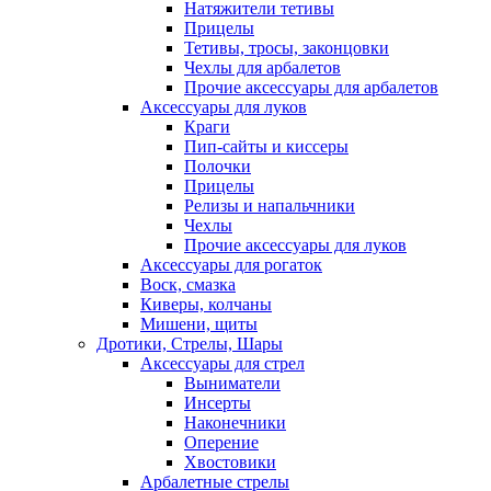
Натяжители тетивы
Прицелы
Тетивы, тросы, законцовки
Чехлы для арбалетов
Прочие аксессуары для арбалетов
Аксессуары для луков
Краги
Пип-сайты и киссеры
Полочки
Прицелы
Релизы и напальчники
Чехлы
Прочие аксессуары для луков
Аксессуары для рогаток
Воск, смазка
Киверы, колчаны
Мишени, щиты
Дротики, Стрелы, Шары
Аксессуары для стрел
Выниматели
Инсерты
Наконечники
Оперение
Хвостовики
Арбалетные стрелы