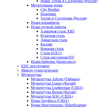
Ножи Титов и Солдатова (Россия)
Метательные ножи
City Brother
Ножемир
Титов и Солдатова (Россия)
Ножи керамбиты
Ножи ручной работы
Алмазная сталь ХВ5
Булатная сталь
Дамасская сталь
Кизляр
Кованая сталь
Сталь 65Х13
Сталь рессорная 65Г
Ножи-бабочки (балисонги)
EDC инструмент
Мачете туристические
Мультитулы
Мультитулы Arhont (Тайвань)
Мультитулы Ganzo (Китай)
Мультитулы Leatherman (США)
Мультитулы Roxon (Китай)
Мультитулы SOG (США)
Ножи Spyderco (США)
Ножи Викторинокс (Швейцария)