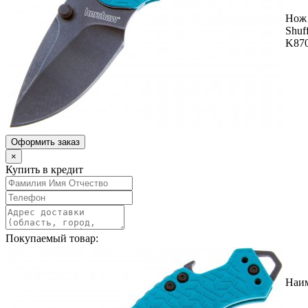
Нож
Shuff
K87
Оформить заказ
×
Купить в кредит
Покупаемый товар:
Наи