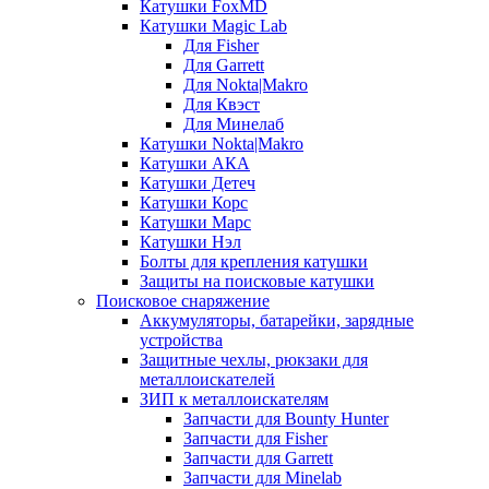
Катушки FoxMD
Катушки Magic Lab
Для Fisher
Для Garrett
Для Nokta|Makro
Для Квэст
Для Минелаб
Катушки Nokta|Makro
Катушки АКА
Катушки Детеч
Катушки Корс
Катушки Марс
Катушки Нэл
Болты для крепления катушки
Защиты на поисковые катушки
Поисковое снаряжение
Аккумуляторы, батарейки, зарядные
устройства
Защитные чехлы, рюкзаки для
металлоискателей
ЗИП к металлоискателям
Запчасти для Bounty Hunter
Запчасти для Fisher
Запчасти для Garrett
Запчасти для Minelab