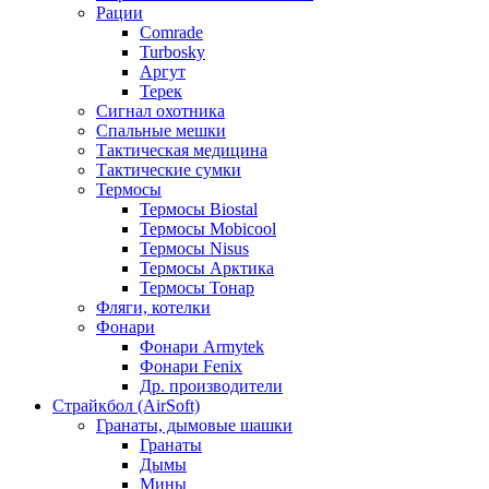
Рации
Comrade
Turbosky
Аргут
Терек
Сигнал охотника
Спальные мешки
Тактическая медицина
Тактические сумки
Термосы
Термосы Biostal
Термосы Mobicool
Термосы Nisus
Термосы Арктика
Термосы Тонар
Фляги, котелки
Фонари
Фонари Armytek
Фонари Fenix
Др. производители
Страйкбол (AirSoft)
Гранаты, дымовые шашки
Гранаты
Дымы
Мины