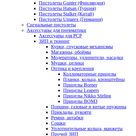
Пистолеты Gunter (Финляндия)
Пистолеты Hatsan (Турция)
Пистолеты Stalker (Китай)
Пистолеты Umarex (Германия)
Сигнальные пистолеты
Аксессуары для пневматики
Аксессуары для PCP
ЗИП и тюнинг
Курки, спусковые механизмы
Магазины, обоймы
Модераторы, удлинители, насадки
Мушки, целики
Оптика и крепления
Коллиматорные прицелы
Планки, кольца, кронштейны
Прицелы Borner
Прицелы Leapers
Прицелы Nikko Stirling
Прицелы ВОМЗ
Поршни, газовые и витые пружины
Приклады, рукояти
Ремни, антабки
Сошки
Уплотнительные кольца, манжеты
Прочий ЗИП