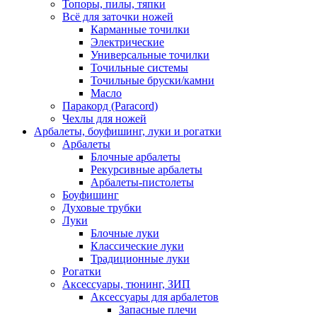
Топоры, пилы, тяпки
Всё для заточки ножей
Карманные точилки
Электрические
Универсальные точилки
Точильные системы
Точильные бруски/камни
Масло
Паракорд (Paracord)
Чехлы для ножей
Арбалеты, боуфишинг, луки и рогатки
Арбалеты
Блочные арбалеты
Рекурсивные арбалеты
Арбалеты-пистолеты
Боуфишинг
Духовые трубки
Луки
Блочные луки
Классические луки
Традиционные луки
Рогатки
Аксессуары, тюнинг, ЗИП
Аксессуары для арбалетов
Запасные плечи