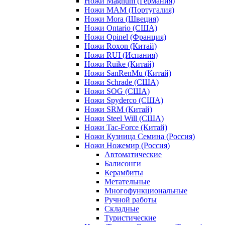
Ножи Magnum (Германия)
Ножи MAM (Португалия)
Ножи Mora (Швеция)
Ножи Ontario (США)
Ножи Opinel (Франция)
Ножи Roxon (Китай)
Ножи RUI (Испания)
Ножи Ruike (Китай)
Ножи SanRenMu (Китай)
Ножи Schrade (США)
Ножи SOG (США)
Ножи Spyderco (США)
Ножи SRM (Китай)
Ножи Steel Will (США)
Ножи Tac-Force (Китай)
Ножи Кузница Семина (Россия)
Ножи Ножемир (Россия)
Автоматические
Балисонги
Керамбиты
Метательные
Многофункциональные
Ручной работы
Складные
Туристические