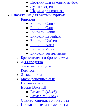
Дротики для духовых трубок
Лучные стрелы
Шарики для рогаток
Снаряжение для охоты и туризма
Бинокли
Бинокли Gamo
Бинокли Gaut
Бинокли Konus
Бинокли Levenhuk
Бинокли Norbert
Бинокли Norin
Бинокли Veber
Бинокли театральные
Бронежилеты и бронешлемы
ДЭЗ средства
Зрительные трубы
Компасы
Ложка-вилка
Маскировочные сети
Наколенники
Носки DexShell
Размер L (43-46)
Размер M (39-42)
Огниво, спички, топливо, газ
Портативные газовые плиты