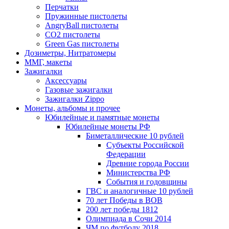
Перчатки
Пружинные пистолеты
AngryBall пистолеты
CO2 пистолеты
Green Gas пистолеты
Дозиметры, Нитратомеры
ММГ, макеты
Зажигалки
Аксессуары
Газовые зажигалки
Зажигалки Zippo
Монеты, альбомы и прочее
Юбилейные и памятные монеты
Юбилейные монеты РФ
Биметаллические 10 рублей
Субъекты Российской
Федерации
Древние города России
Министерства РФ
События и годовщины
ГВС и аналогичные 10 рублей
70 лет Победы в ВОВ
200 лет победы 1812
Олимпиада в Сочи 2014
ЧМ по футболу 2018