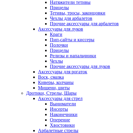
Натяжители тетивы
Прицелы
Тетивы, тросы, законцовки
Чехлы для арбалетов
Прочие аксессуары для арбалетов
Аксессуары для луков
Краги
Пип-сайты и киссеры
Полочки
Прицелы
Релизы и напальчники
Чехлы
Прочие аксессуары для луков
Аксессуары для рогаток
Воск, смазка
Киверы, колчаны
Мишени, щиты
Дротики, Стрелы, Шары
Аксессуары для стрел
Выниматели
Инсерты
Наконечники
Оперение
Хвостовики
Арбалетные стрелы