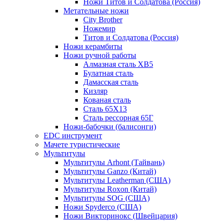
Ножи Титов и Солдатова (Россия)
Метательные ножи
City Brother
Ножемир
Титов и Солдатова (Россия)
Ножи керамбиты
Ножи ручной работы
Алмазная сталь ХВ5
Булатная сталь
Дамасская сталь
Кизляр
Кованая сталь
Сталь 65Х13
Сталь рессорная 65Г
Ножи-бабочки (балисонги)
EDC инструмент
Мачете туристические
Мультитулы
Мультитулы Arhont (Тайвань)
Мультитулы Ganzo (Китай)
Мультитулы Leatherman (США)
Мультитулы Roxon (Китай)
Мультитулы SOG (США)
Ножи Spyderco (США)
Ножи Викторинокс (Швейцария)