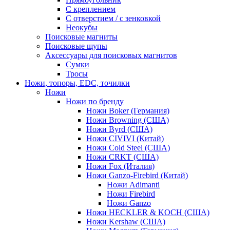
С креплением
С отверстием / с зенковкой
Неокубы
Поисковые магниты
Поисковые щупы
Аксессуары для поисковых магнитов
Сумки
Тросы
Ножи, топоры, EDC, точилки
Ножи
Ножи по бренду
Ножи Boker (Германия)
Ножи Browning (США)
Ножи Byrd (США)
Ножи CIVIVI (Китай)
Ножи Cold Steel (США)
Ножи CRKT (США)
Ножи Fox (Италия)
Ножи Ganzo-Firebird (Китай)
Ножи Adimanti
Ножи Firebird
Ножи Ganzo
Ножи HECKLER & KOCH (США)
Ножи Kershaw (США)