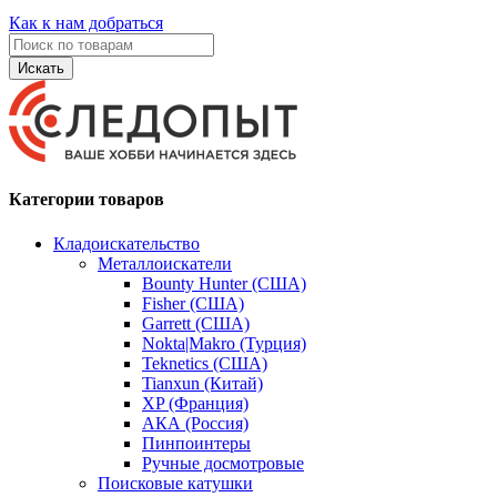
Как к нам добраться
Искать
Категории товаров
Кладоискательство
Металлоискатели
Bounty Hunter (США)
Fisher (США)
Garrett (США)
Nokta|Makro (Турция)
Teknetics (США)
Tianxun (Китай)
XP (Франция)
АКА (Россия)
Пинпоинтеры
Ручные досмотровые
Поисковые катушки