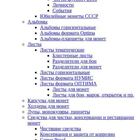
Личности
События
Юбилейные монеты СССР
Альбомы
Альбомы горизонтальные
Альбомы формата Optima
Альбомы-планшеты для монет
Листы
Листы тематические
Блистерные листы
Разделители для бон
Разделители для монет
Листы горизонтальные
Листы формата НУМИС
Листы формата ОПТИМА
Листы для монет
Листы для бон, марок, открыток и пр.
Капсулы для монет
Холдеры для монет
Лупы, монокуляры, пинцеты
Средства для чистки, консервации и реставрации
монет
Чистящие средства
Консервация и защита от коррозии
Серия Proof