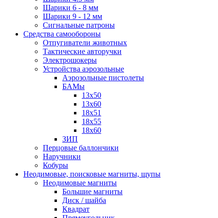
Шарики 6 - 8 мм
Шарики 9 - 12 мм
Сигнальные патроны
Средства самообороны
Отпугиватели животных
Тактические авторучки
Электрошокеры
Устройства аэрозольные
Аэрозольные пистолеты
БАМы
13х50
13х60
18х51
18х55
18х60
ЗИП
Перцовые баллончики
Наручники
Кобуры
Неодимовые, поисковые магниты, щупы
Неодимовые магниты
Большие магниты
Диск / шайба
Квадрат
Прямоугольник