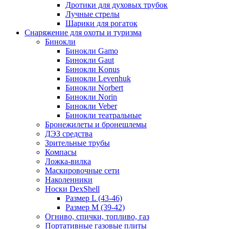
Дротики для духовых трубок
Лучные стрелы
Шарики для рогаток
Снаряжение для охоты и туризма
Бинокли
Бинокли Gamo
Бинокли Gaut
Бинокли Konus
Бинокли Levenhuk
Бинокли Norbert
Бинокли Norin
Бинокли Veber
Бинокли театральные
Бронежилеты и бронешлемы
ДЭЗ средства
Зрительные трубы
Компасы
Ложка-вилка
Маскировочные сети
Наколенники
Носки DexShell
Размер L (43-46)
Размер M (39-42)
Огниво, спички, топливо, газ
Портативные газовые плиты