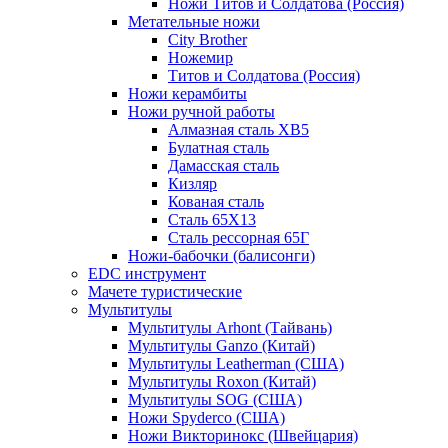
Ножи Титов и Солдатова (Россия)
Метательные ножи
City Brother
Ножемир
Титов и Солдатова (Россия)
Ножи керамбиты
Ножи ручной работы
Алмазная сталь ХВ5
Булатная сталь
Дамасская сталь
Кизляр
Кованая сталь
Сталь 65Х13
Сталь рессорная 65Г
Ножи-бабочки (балисонги)
EDC инструмент
Мачете туристические
Мультитулы
Мультитулы Arhont (Тайвань)
Мультитулы Ganzo (Китай)
Мультитулы Leatherman (США)
Мультитулы Roxon (Китай)
Мультитулы SOG (США)
Ножи Spyderco (США)
Ножи Викторинокс (Швейцария)