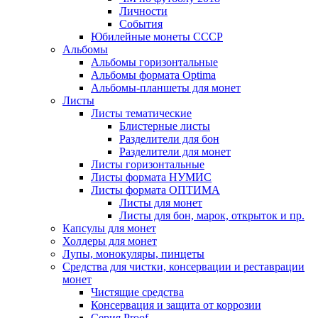
Личности
События
Юбилейные монеты СССР
Альбомы
Альбомы горизонтальные
Альбомы формата Optima
Альбомы-планшеты для монет
Листы
Листы тематические
Блистерные листы
Разделители для бон
Разделители для монет
Листы горизонтальные
Листы формата НУМИС
Листы формата ОПТИМА
Листы для монет
Листы для бон, марок, открыток и пр.
Капсулы для монет
Холдеры для монет
Лупы, монокуляры, пинцеты
Средства для чистки, консервации и реставрации
монет
Чистящие средства
Консервация и защита от коррозии
Серия Proof