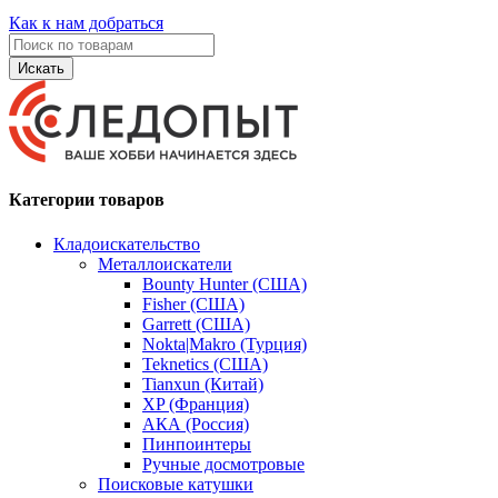
Как к нам добраться
Искать
Категории товаров
Кладоискательство
Металлоискатели
Bounty Hunter (США)
Fisher (США)
Garrett (США)
Nokta|Makro (Турция)
Teknetics (США)
Tianxun (Китай)
XP (Франция)
АКА (Россия)
Пинпоинтеры
Ручные досмотровые
Поисковые катушки