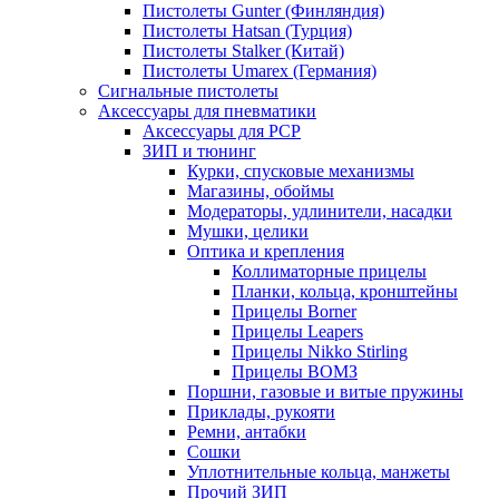
Пистолеты Gunter (Финляндия)
Пистолеты Hatsan (Турция)
Пистолеты Stalker (Китай)
Пистолеты Umarex (Германия)
Сигнальные пистолеты
Аксессуары для пневматики
Аксессуары для PCP
ЗИП и тюнинг
Курки, спусковые механизмы
Магазины, обоймы
Модераторы, удлинители, насадки
Мушки, целики
Оптика и крепления
Коллиматорные прицелы
Планки, кольца, кронштейны
Прицелы Borner
Прицелы Leapers
Прицелы Nikko Stirling
Прицелы ВОМЗ
Поршни, газовые и витые пружины
Приклады, рукояти
Ремни, антабки
Сошки
Уплотнительные кольца, манжеты
Прочий ЗИП