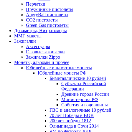
Перчатки
Пружинные пистолеты
AngryBall пистолеты
CO2 пистолеты
Green Gas пистолеты
Дозиметры, Нитратомеры
ММГ, макеты
Зажигалки
Аксессуары
Газовые зажигалки
Зажигалки Zippo
Монеты, альбомы и прочее
Юбилейные и памятные монеты
Юбилейные монеты РФ
Биметаллические 10 рублей
Субъекты Российской
Федерации
Древние города России
Министерства РФ
События и годовщины
ГВС и аналогичные 10 рублей
70 лет Победы в ВОВ
200 лет победы 1812
Олимпиада в Сочи 2014
ЧМ по футболу 2018