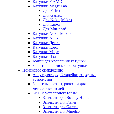
Катушки FoxMD
Катушки Magic Lab
Для Fisher
Для Garrett
Для Nokta|Makro
Для Квэст
Для Минелаб
Катушки Nokta|Makro
Катушки АКА
Катушки Детеч
Катушки Корс
Катушки Марс
Катушки Нэл
Болты для крепления катушки
Защиты на поисковые катушки
Поисковое снаряжение
Аккумуляторы, батарейки, зарядные
устройства
Защитные чехлы, рюкзаки для
металлоискателей
ЗИП к металлоискателям
Запчасти для Bounty Hunter
Запчасти для Fisher
Запчасти для Garrett
Запчасти для Minelab