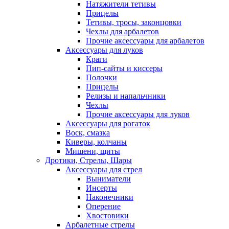
Натяжители тетивы
Прицелы
Тетивы, тросы, законцовки
Чехлы для арбалетов
Прочие аксессуары для арбалетов
Аксессуары для луков
Краги
Пип-сайты и киссеры
Полочки
Прицелы
Релизы и напальчники
Чехлы
Прочие аксессуары для луков
Аксессуары для рогаток
Воск, смазка
Киверы, колчаны
Мишени, щиты
Дротики, Стрелы, Шары
Аксессуары для стрел
Выниматели
Инсерты
Наконечники
Оперение
Хвостовики
Арбалетные стрелы