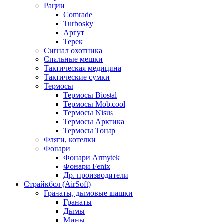
Рации
Comrade
Turbosky
Аргут
Терек
Сигнал охотника
Спальные мешки
Тактическая медицина
Тактические сумки
Термосы
Термосы Biostal
Термосы Mobicool
Термосы Nisus
Термосы Арктика
Термосы Тонар
Фляги, котелки
Фонари
Фонари Armytek
Фонари Fenix
Др. производители
Страйкбол (AirSoft)
Гранаты, дымовые шашки
Гранаты
Дымы
Мины