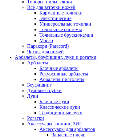
Топоры, пилы, тяпки
Всё для заточки ножей
Карманные точилки
Электрические
Универсальные точилки
Точильные системы
Точильные бруски/камни
Масло
Паракорд (Paracord)
Чехлы для ножей
Арбалеты, боуфишинг, луки и рогатки
Арбалеты
Блочные арбалеты
Рекурсивные арбалеты
Арбалеты-пистолеты
Боуфишинг
Духовые трубки
Луки
Блочные луки
Классические луки
Традиционные луки
Рогатки
Аксессуары, тюнинг, ЗИП
Аксессуары для арбалетов
Запасные плечи