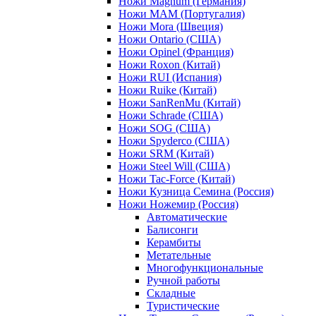
Ножи Magnum (Германия)
Ножи MAM (Португалия)
Ножи Mora (Швеция)
Ножи Ontario (США)
Ножи Opinel (Франция)
Ножи Roxon (Китай)
Ножи RUI (Испания)
Ножи Ruike (Китай)
Ножи SanRenMu (Китай)
Ножи Schrade (США)
Ножи SOG (США)
Ножи Spyderco (США)
Ножи SRM (Китай)
Ножи Steel Will (США)
Ножи Tac-Force (Китай)
Ножи Кузница Семина (Россия)
Ножи Ножемир (Россия)
Автоматические
Балисонги
Керамбиты
Метательные
Многофункциональные
Ручной работы
Складные
Туристические