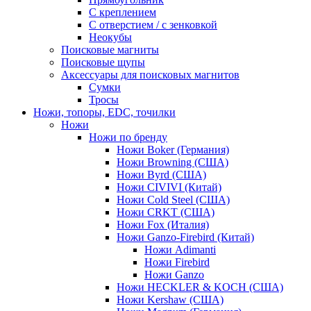
С креплением
С отверстием / с зенковкой
Неокубы
Поисковые магниты
Поисковые щупы
Аксессуары для поисковых магнитов
Сумки
Тросы
Ножи, топоры, EDC, точилки
Ножи
Ножи по бренду
Ножи Boker (Германия)
Ножи Browning (США)
Ножи Byrd (США)
Ножи CIVIVI (Китай)
Ножи Cold Steel (США)
Ножи CRKT (США)
Ножи Fox (Италия)
Ножи Ganzo-Firebird (Китай)
Ножи Adimanti
Ножи Firebird
Ножи Ganzo
Ножи HECKLER & KOCH (США)
Ножи Kershaw (США)