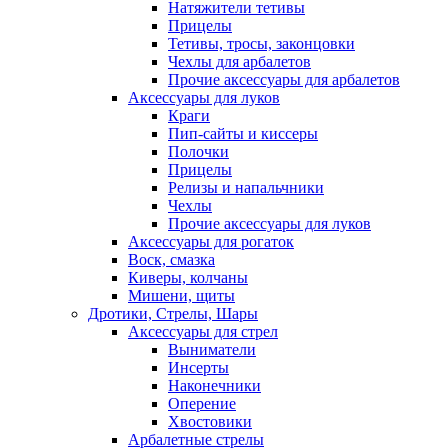
Натяжители тетивы
Прицелы
Тетивы, тросы, законцовки
Чехлы для арбалетов
Прочие аксессуары для арбалетов
Аксессуары для луков
Краги
Пип-сайты и киссеры
Полочки
Прицелы
Релизы и напальчники
Чехлы
Прочие аксессуары для луков
Аксессуары для рогаток
Воск, смазка
Киверы, колчаны
Мишени, щиты
Дротики, Стрелы, Шары
Аксессуары для стрел
Выниматели
Инсерты
Наконечники
Оперение
Хвостовики
Арбалетные стрелы