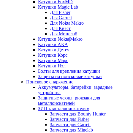
Катушки FoxMD
Катушки Magic Lab
Для Fisher
Для Garrett
Для Nokta|Makro
Для Квэст
Для Минелаб
Катушки Nokta|Makro
Катушки АКА
Катушки Детеч
Катушки Корс
Катушки Марс
Катушки Нэл
Болты для крепления катушки
Защиты на поисковые катушки
Поисковое снаряжение
Аккумуляторы, батарейки, зарядные
устройства
Защитные чехлы, рюкзаки для
металлоискателей
ЗИП к металлоискателям
Запчасти для Bounty Hunter
Запчасти для Fisher
Запчасти для Garrett
Запчасти для Minelab