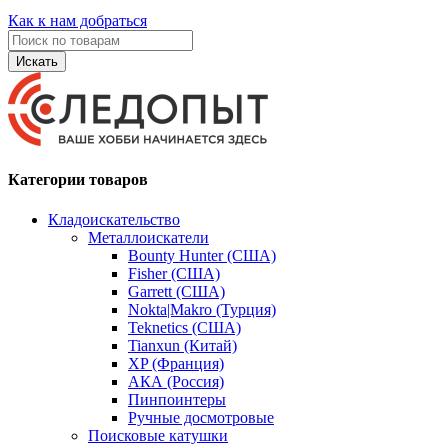
Как к нам добраться
Искать
Категории товаров
Кладоискательство
Металлоискатели
Bounty Hunter (США)
Fisher (США)
Garrett (США)
Nokta|Makro (Турция)
Teknetics (США)
Tianxun (Китай)
XP (Франция)
АКА (Россия)
Пинпоинтеры
Ручные досмотровые
Поисковые катушки