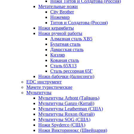
Ножи Титов и Солдатова (Россия)
Метательные ножи
City Brother
Ножемир
Титов и Солдатова (Россия)
Ножи керамбиты
Ножи ручной работы
Алмазная сталь ХВ5
Булатная сталь
Дамасская сталь
Кизляр
Кованая сталь
Сталь 65Х13
Сталь рессорная 65Г
Ножи-бабочки (балисонги)
EDC инструмент
Мачете туристические
Мультитулы
Мультитулы Arhont (Тайвань)
Мультитулы Ganzo (Китай)
Мультитулы Leatherman (США)
Мультитулы Roxon (Китай)
Мультитулы SOG (США)
Ножи Spyderco (США)
Ножи Викторинокс (Швейцария)