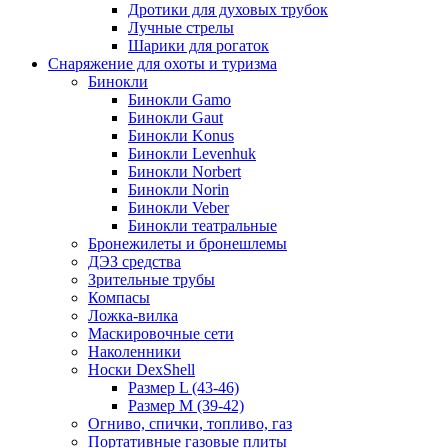
Дротики для духовых трубок
Лучные стрелы
Шарики для рогаток
Снаряжение для охоты и туризма
Бинокли
Бинокли Gamo
Бинокли Gaut
Бинокли Konus
Бинокли Levenhuk
Бинокли Norbert
Бинокли Norin
Бинокли Veber
Бинокли театральные
Бронежилеты и бронешлемы
ДЭЗ средства
Зрительные трубы
Компасы
Ложка-вилка
Маскировочные сети
Наколенники
Носки DexShell
Размер L (43-46)
Размер M (39-42)
Огниво, спички, топливо, газ
Портативные газовые плиты