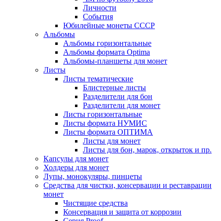
Личности
События
Юбилейные монеты СССР
Альбомы
Альбомы горизонтальные
Альбомы формата Optima
Альбомы-планшеты для монет
Листы
Листы тематические
Блистерные листы
Разделители для бон
Разделители для монет
Листы горизонтальные
Листы формата НУМИС
Листы формата ОПТИМА
Листы для монет
Листы для бон, марок, открыток и пр.
Капсулы для монет
Холдеры для монет
Лупы, монокуляры, пинцеты
Средства для чистки, консервации и реставрации
монет
Чистящие средства
Консервация и защита от коррозии
Серия Proof