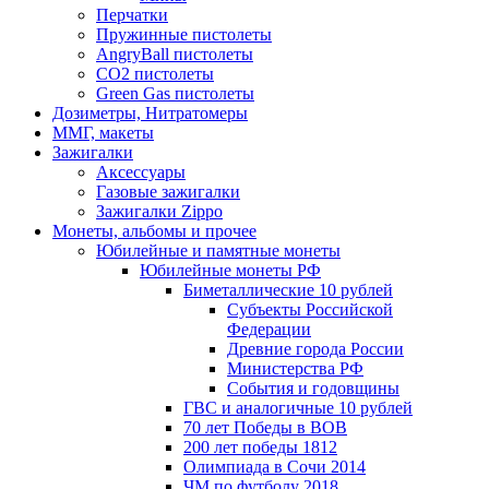
Перчатки
Пружинные пистолеты
AngryBall пистолеты
CO2 пистолеты
Green Gas пистолеты
Дозиметры, Нитратомеры
ММГ, макеты
Зажигалки
Аксессуары
Газовые зажигалки
Зажигалки Zippo
Монеты, альбомы и прочее
Юбилейные и памятные монеты
Юбилейные монеты РФ
Биметаллические 10 рублей
Субъекты Российской
Федерации
Древние города России
Министерства РФ
События и годовщины
ГВС и аналогичные 10 рублей
70 лет Победы в ВОВ
200 лет победы 1812
Олимпиада в Сочи 2014
ЧМ по футболу 2018