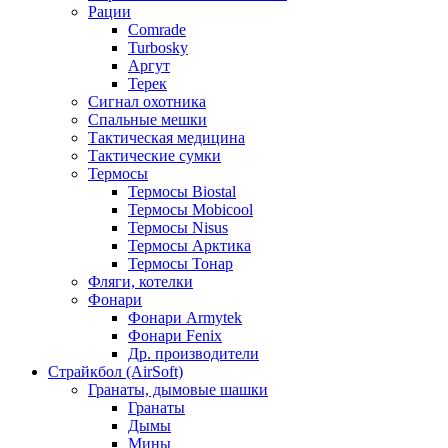
Рации
Comrade
Turbosky
Аргут
Терек
Сигнал охотника
Спальные мешки
Тактическая медицина
Тактические сумки
Термосы
Термосы Biostal
Термосы Mobicool
Термосы Nisus
Термосы Арктика
Термосы Тонар
Фляги, котелки
Фонари
Фонари Armytek
Фонари Fenix
Др. производители
Страйкбол (AirSoft)
Гранаты, дымовые шашки
Гранаты
Дымы
Мины