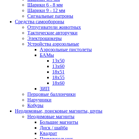
Шарики 6 - 8 мм
Шарики 9 - 12 мм
Сигнальные патроны
Средства самообороны
Отпугиватели животных
Тактические авторучки
Электрошокеры
Устройства аэрозольные
Аэрозольные пистолеты
БАМы
13х50
13х60
18х51
18х55
18х60
ЗИП
Перцовые баллончики
Наручники
Кобуры
Неодимовые, поисковые магниты, щупы
Неодимовые магниты
Большие магниты
Диск / шайба
Квадрат
Прямоугольник