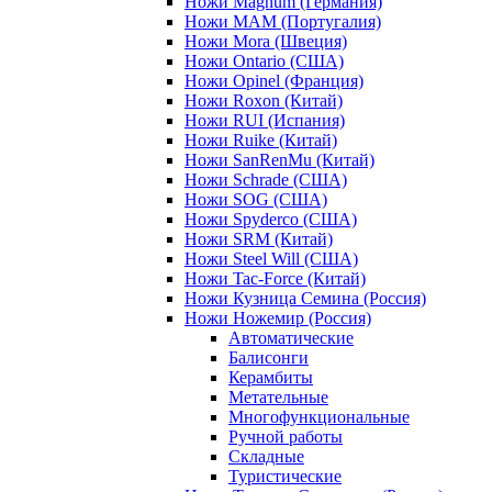
Ножи Magnum (Германия)
Ножи MAM (Португалия)
Ножи Mora (Швеция)
Ножи Ontario (США)
Ножи Opinel (Франция)
Ножи Roxon (Китай)
Ножи RUI (Испания)
Ножи Ruike (Китай)
Ножи SanRenMu (Китай)
Ножи Schrade (США)
Ножи SOG (США)
Ножи Spyderco (США)
Ножи SRM (Китай)
Ножи Steel Will (США)
Ножи Tac-Force (Китай)
Ножи Кузница Семина (Россия)
Ножи Ножемир (Россия)
Автоматические
Балисонги
Керамбиты
Метательные
Многофункциональные
Ручной работы
Складные
Туристические