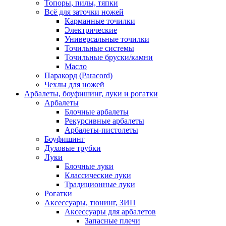
Топоры, пилы, тяпки
Всё для заточки ножей
Карманные точилки
Электрические
Универсальные точилки
Точильные системы
Точильные бруски/камни
Масло
Паракорд (Paracord)
Чехлы для ножей
Арбалеты, боуфишинг, луки и рогатки
Арбалеты
Блочные арбалеты
Рекурсивные арбалеты
Арбалеты-пистолеты
Боуфишинг
Духовые трубки
Луки
Блочные луки
Классические луки
Традиционные луки
Рогатки
Аксессуары, тюнинг, ЗИП
Аксессуары для арбалетов
Запасные плечи