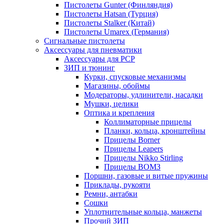
Пистолеты Gunter (Финляндия)
Пистолеты Hatsan (Турция)
Пистолеты Stalker (Китай)
Пистолеты Umarex (Германия)
Сигнальные пистолеты
Аксессуары для пневматики
Аксессуары для PCP
ЗИП и тюнинг
Курки, спусковые механизмы
Магазины, обоймы
Модераторы, удлинители, насадки
Мушки, целики
Оптика и крепления
Коллиматорные прицелы
Планки, кольца, кронштейны
Прицелы Borner
Прицелы Leapers
Прицелы Nikko Stirling
Прицелы ВОМЗ
Поршни, газовые и витые пружины
Приклады, рукояти
Ремни, антабки
Сошки
Уплотнительные кольца, манжеты
Прочий ЗИП