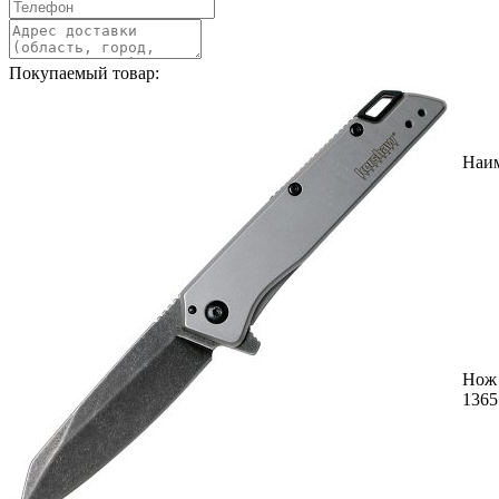
Покупаемый товар:
Наи
Нож
1365