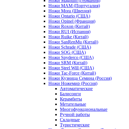
Ножи Magnum (Германия)
Ножи MAM (Португалия)
Ножи Mora (Швеция)
Ножи Ontario (США)
Ножи Opinel (Франция)
Ножи Roxon (Китай)
Ножи RUI (Испания)
Ножи Ruike (Китай)
Ножи SanRenMu (Китай)
Ножи Schrade (США)
Ножи SOG (США)
Ножи Spyderco (США)
Ножи SRM (Китай)
Ножи Steel Will (США)
Ножи Tac-Force (Китай)
Ножи Кузница Семина (Россия)
Ножи Ножемир (Россия)
Автоматические
Балисонги
Керамбиты
Метательные
Многофункциональные
Ручной работы
Складные
Туристические