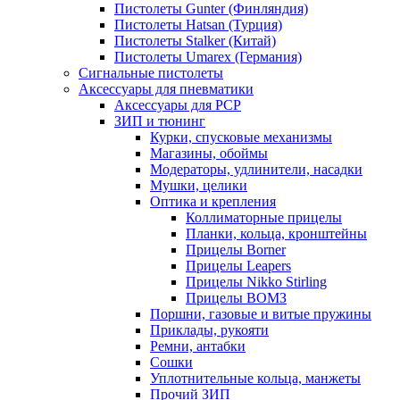
Пистолеты Gunter (Финляндия)
Пистолеты Hatsan (Турция)
Пистолеты Stalker (Китай)
Пистолеты Umarex (Германия)
Сигнальные пистолеты
Аксессуары для пневматики
Аксессуары для PCP
ЗИП и тюнинг
Курки, спусковые механизмы
Магазины, обоймы
Модераторы, удлинители, насадки
Мушки, целики
Оптика и крепления
Коллиматорные прицелы
Планки, кольца, кронштейны
Прицелы Borner
Прицелы Leapers
Прицелы Nikko Stirling
Прицелы ВОМЗ
Поршни, газовые и витые пружины
Приклады, рукояти
Ремни, антабки
Сошки
Уплотнительные кольца, манжеты
Прочий ЗИП