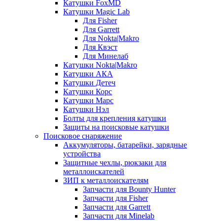
Катушки FoxMD
Катушки Magic Lab
Для Fisher
Для Garrett
Для Nokta|Makro
Для Квэст
Для Минелаб
Катушки Nokta|Makro
Катушки АКА
Катушки Детеч
Катушки Корс
Катушки Марс
Катушки Нэл
Болты для крепления катушки
Защиты на поисковые катушки
Поисковое снаряжение
Аккумуляторы, батарейки, зарядные
устройства
Защитные чехлы, рюкзаки для
металлоискателей
ЗИП к металлоискателям
Запчасти для Bounty Hunter
Запчасти для Fisher
Запчасти для Garrett
Запчасти для Minelab