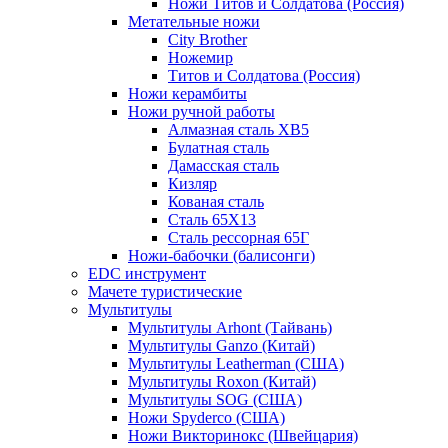
Ножи Титов и Солдатова (Россия)
Метательные ножи
City Brother
Ножемир
Титов и Солдатова (Россия)
Ножи керамбиты
Ножи ручной работы
Алмазная сталь ХВ5
Булатная сталь
Дамасская сталь
Кизляр
Кованая сталь
Сталь 65Х13
Сталь рессорная 65Г
Ножи-бабочки (балисонги)
EDC инструмент
Мачете туристические
Мультитулы
Мультитулы Arhont (Тайвань)
Мультитулы Ganzo (Китай)
Мультитулы Leatherman (США)
Мультитулы Roxon (Китай)
Мультитулы SOG (США)
Ножи Spyderco (США)
Ножи Викторинокс (Швейцария)