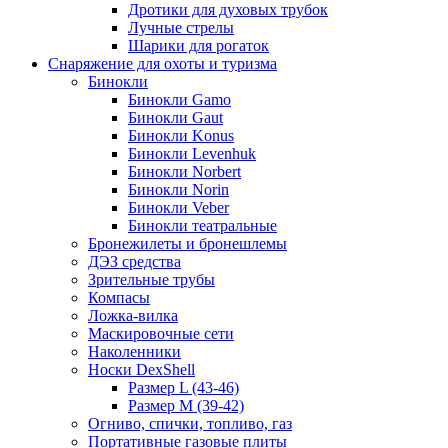
Дротики для духовых трубок
Лучные стрелы
Шарики для рогаток
Снаряжение для охоты и туризма
Бинокли
Бинокли Gamo
Бинокли Gaut
Бинокли Konus
Бинокли Levenhuk
Бинокли Norbert
Бинокли Norin
Бинокли Veber
Бинокли театральные
Бронежилеты и бронешлемы
ДЭЗ средства
Зрительные трубы
Компасы
Ложка-вилка
Маскировочные сети
Наколенники
Носки DexShell
Размер L (43-46)
Размер M (39-42)
Огниво, спички, топливо, газ
Портативные газовые плиты