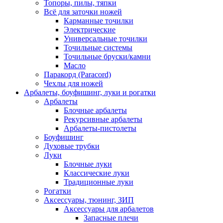
Топоры, пилы, тяпки
Всё для заточки ножей
Карманные точилки
Электрические
Универсальные точилки
Точильные системы
Точильные бруски/камни
Масло
Паракорд (Paracord)
Чехлы для ножей
Арбалеты, боуфишинг, луки и рогатки
Арбалеты
Блочные арбалеты
Рекурсивные арбалеты
Арбалеты-пистолеты
Боуфишинг
Духовые трубки
Луки
Блочные луки
Классические луки
Традиционные луки
Рогатки
Аксессуары, тюнинг, ЗИП
Аксессуары для арбалетов
Запасные плечи