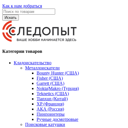
Как к нам добраться
Искать
Категории товаров
Кладоискательство
Металлоискатели
Bounty Hunter (США)
Fisher (США)
Garrett (США)
Nokta|Makro (Турция)
Teknetics (США)
Tianxun (Китай)
XP (Франция)
АКА (Россия)
Пинпоинтеры
Ручные досмотровые
Поисковые катушки