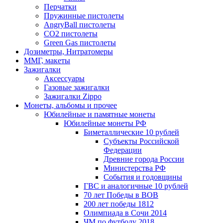
Перчатки
Пружинные пистолеты
AngryBall пистолеты
CO2 пистолеты
Green Gas пистолеты
Дозиметры, Нитратомеры
ММГ, макеты
Зажигалки
Аксессуары
Газовые зажигалки
Зажигалки Zippo
Монеты, альбомы и прочее
Юбилейные и памятные монеты
Юбилейные монеты РФ
Биметаллические 10 рублей
Субъекты Российской
Федерации
Древние города России
Министерства РФ
События и годовщины
ГВС и аналогичные 10 рублей
70 лет Победы в ВОВ
200 лет победы 1812
Олимпиада в Сочи 2014
ЧМ по футболу 2018