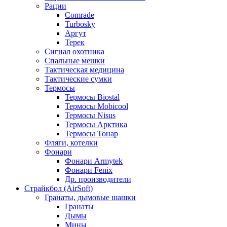
Рации
Comrade
Turbosky
Аргут
Терек
Сигнал охотника
Спальные мешки
Тактическая медицина
Тактические сумки
Термосы
Термосы Biostal
Термосы Mobicool
Термосы Nisus
Термосы Арктика
Термосы Тонар
Фляги, котелки
Фонари
Фонари Armytek
Фонари Fenix
Др. производители
Страйкбол (AirSoft)
Гранаты, дымовые шашки
Гранаты
Дымы
Мины