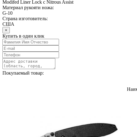
Modifed Liner Lock с Nitrous Assist
Материал рукояти ножа:
G-10
Страна изготовитель:
США
×
Купить в один клик
Покупаемый товар:
Наи