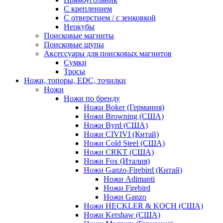
С креплением
С отверстием / с зенковкой
Неокубы
Поисковые магниты
Поисковые щупы
Аксессуары для поисковых магнитов
Сумки
Тросы
Ножи, топоры, EDC, точилки
Ножи
Ножи по бренду
Ножи Boker (Германия)
Ножи Browning (США)
Ножи Byrd (США)
Ножи CIVIVI (Китай)
Ножи Cold Steel (США)
Ножи CRKT (США)
Ножи Fox (Италия)
Ножи Ganzo-Firebird (Китай)
Ножи Adimanti
Ножи Firebird
Ножи Ganzo
Ножи HECKLER & KOCH (США)
Ножи Kershaw (США)