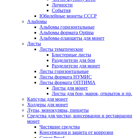
Личности
События
Юбилейные монеты СССР
Альбомы
Альбомы горизонтальные
Альбомы формата Optima
Альбомы-планшеты для монет
Листы
Листы тематические
Блистерные листы
Разделители для бон
Разделители для монет
Листы горизонтальные
Листы формата НУМИС
Листы формата ОПТИМА
Листы для монет
Листы для бон, марок, открыток и пр.
Капсулы для монет
Холдеры для монет
Лупы, монокуляры, пинцеты
Средства для чистки, консервации и реставрации
монет
Чистящие средства
Консервация и защита от коррозии
Серия Proof