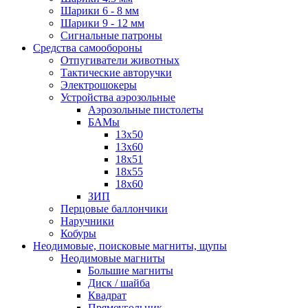
Шарики 6 - 8 мм
Шарики 9 - 12 мм
Сигнальные патроны
Средства самообороны
Отпугиватели животных
Тактические авторучки
Электрошокеры
Устройства аэрозольные
Аэрозольные пистолеты
БАМы
13х50
13х60
18х51
18х55
18х60
ЗИП
Перцовые баллончики
Наручники
Кобуры
Неодимовые, поисковые магниты, щупы
Неодимовые магниты
Большие магниты
Диск / шайба
Квадрат
Прямоугольник