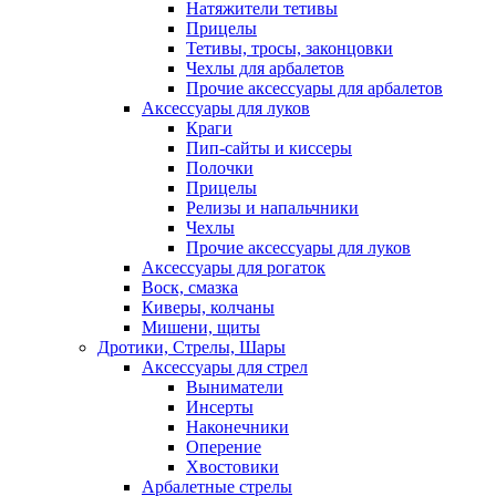
Натяжители тетивы
Прицелы
Тетивы, тросы, законцовки
Чехлы для арбалетов
Прочие аксессуары для арбалетов
Аксессуары для луков
Краги
Пип-сайты и киссеры
Полочки
Прицелы
Релизы и напальчники
Чехлы
Прочие аксессуары для луков
Аксессуары для рогаток
Воск, смазка
Киверы, колчаны
Мишени, щиты
Дротики, Стрелы, Шары
Аксессуары для стрел
Выниматели
Инсерты
Наконечники
Оперение
Хвостовики
Арбалетные стрелы