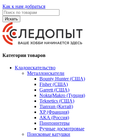
Как к нам добраться
Искать
Категории товаров
Кладоискательство
Металлоискатели
Bounty Hunter (США)
Fisher (США)
Garrett (США)
Nokta|Makro (Турция)
Teknetics (США)
Tianxun (Китай)
XP (Франция)
АКА (Россия)
Пинпоинтеры
Ручные досмотровые
Поисковые катушки