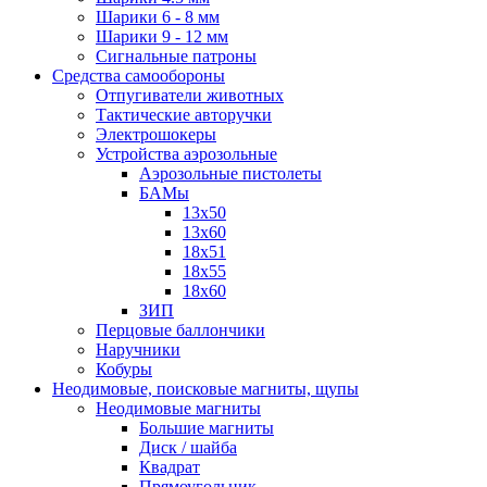
Шарики 6 - 8 мм
Шарики 9 - 12 мм
Сигнальные патроны
Средства самообороны
Отпугиватели животных
Тактические авторучки
Электрошокеры
Устройства аэрозольные
Аэрозольные пистолеты
БАМы
13х50
13х60
18х51
18х55
18х60
ЗИП
Перцовые баллончики
Наручники
Кобуры
Неодимовые, поисковые магниты, щупы
Неодимовые магниты
Большие магниты
Диск / шайба
Квадрат
Прямоугольник