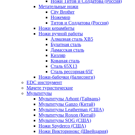
Ножи Титов и Солдатова (Россия)
Метательные ножи
City Brother
Ножемир
Титов и Солдатова (Россия)
Ножи керамбиты
Ножи ручной работы
Алмазная сталь ХВ5
Булатная сталь
Дамасская сталь
Кизляр
Кованая сталь
Сталь 65Х13
Сталь рессорная 65Г
Ножи-бабочки (балисонги)
EDC инструмент
Мачете туристические
Мультитулы
Мультитулы Arhont (Тайвань)
Мультитулы Ganzo (Китай)
Мультитулы Leatherman (США)
Мультитулы Roxon (Китай)
Мультитулы SOG (США)
Ножи Spyderco (США)
Ножи Викторинокс (Швейцария)