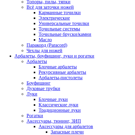
Топоры, пилы, тяпки
Всё для заточки ножей
Карманные точилки
Электрические
Универсальные точилки
Точильные системы
Точильные бруски/камни
Масло
Паракорд (Paracord)
Чехлы для ножей
Арбалеты, боуфишинг, луки и рогатки
Арбалеты
Блочные арбалеты
Рекурсивные арбалеты
Арбалеты-пистолеты
Боуфишинг
Духовые трубки
Луки
Блочные луки
Классические луки
Традиционные луки
Рогатки
Аксессуары, тюнинг, ЗИП
Аксессуары для арбалетов
Запасные плечи