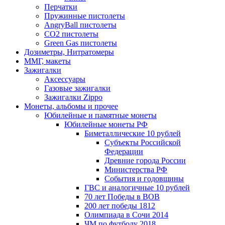
Перчатки
Пружинные пистолеты
AngryBall пистолеты
CO2 пистолеты
Green Gas пистолеты
Дозиметры, Нитратомеры
ММГ, макеты
Зажигалки
Аксессуары
Газовые зажигалки
Зажигалки Zippo
Монеты, альбомы и прочее
Юбилейные и памятные монеты
Юбилейные монеты РФ
Биметаллические 10 рублей
Субъекты Российской
Федерации
Древние города России
Министерства РФ
События и годовщины
ГВС и аналогичные 10 рублей
70 лет Победы в ВОВ
200 лет победы 1812
Олимпиада в Сочи 2014
ЧМ по футболу 2018