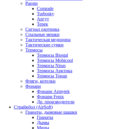
Рации
Comrade
Turbosky
Аргут
Терек
Сигнал охотника
Спальные мешки
Тактическая медицина
Тактические сумки
Термосы
Термосы Biostal
Термосы Mobicool
Термосы Nisus
Термосы Арктика
Термосы Тонар
Фляги, котелки
Фонари
Фонари Armytek
Фонари Fenix
Др. производители
Страйкбол (AirSoft)
Гранаты, дымовые шашки
Гранаты
Дымы
Мины