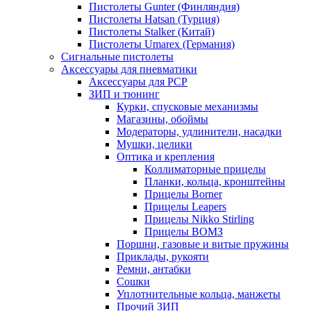
Пистолеты Gunter (Финляндия)
Пистолеты Hatsan (Турция)
Пистолеты Stalker (Китай)
Пистолеты Umarex (Германия)
Сигнальные пистолеты
Аксессуары для пневматики
Аксессуары для PCP
ЗИП и тюнинг
Курки, спусковые механизмы
Магазины, обоймы
Модераторы, удлинители, насадки
Мушки, целики
Оптика и крепления
Коллиматорные прицелы
Планки, кольца, кронштейны
Прицелы Borner
Прицелы Leapers
Прицелы Nikko Stirling
Прицелы ВОМЗ
Поршни, газовые и витые пружины
Приклады, рукояти
Ремни, антабки
Сошки
Уплотнительные кольца, манжеты
Прочий ЗИП