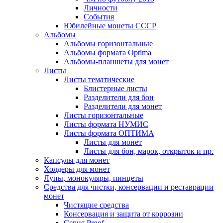
Личности
События
Юбилейные монеты СССР
Альбомы
Альбомы горизонтальные
Альбомы формата Optima
Альбомы-планшеты для монет
Листы
Листы тематические
Блистерные листы
Разделители для бон
Разделители для монет
Листы горизонтальные
Листы формата НУМИС
Листы формата ОПТИМА
Листы для монет
Листы для бон, марок, открыток и пр.
Капсулы для монет
Холдеры для монет
Лупы, монокуляры, пинцеты
Средства для чистки, консервации и реставрации
монет
Чистящие средства
Консервация и защита от коррозии
Серия Proof