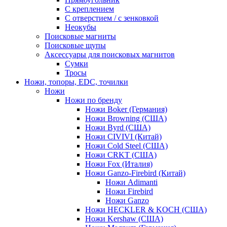
С креплением
С отверстием / с зенковкой
Неокубы
Поисковые магниты
Поисковые щупы
Аксессуары для поисковых магнитов
Сумки
Тросы
Ножи, топоры, EDC, точилки
Ножи
Ножи по бренду
Ножи Boker (Германия)
Ножи Browning (США)
Ножи Byrd (США)
Ножи CIVIVI (Китай)
Ножи Cold Steel (США)
Ножи CRKT (США)
Ножи Fox (Италия)
Ножи Ganzo-Firebird (Китай)
Ножи Adimanti
Ножи Firebird
Ножи Ganzo
Ножи HECKLER & KOCH (США)
Ножи Kershaw (США)