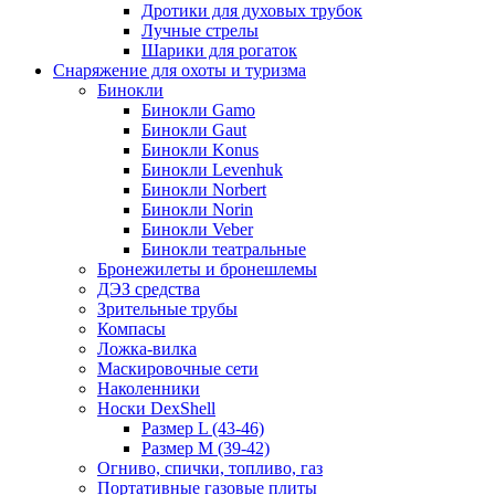
Дротики для духовых трубок
Лучные стрелы
Шарики для рогаток
Снаряжение для охоты и туризма
Бинокли
Бинокли Gamo
Бинокли Gaut
Бинокли Konus
Бинокли Levenhuk
Бинокли Norbert
Бинокли Norin
Бинокли Veber
Бинокли театральные
Бронежилеты и бронешлемы
ДЭЗ средства
Зрительные трубы
Компасы
Ложка-вилка
Маскировочные сети
Наколенники
Носки DexShell
Размер L (43-46)
Размер M (39-42)
Огниво, спички, топливо, газ
Портативные газовые плиты