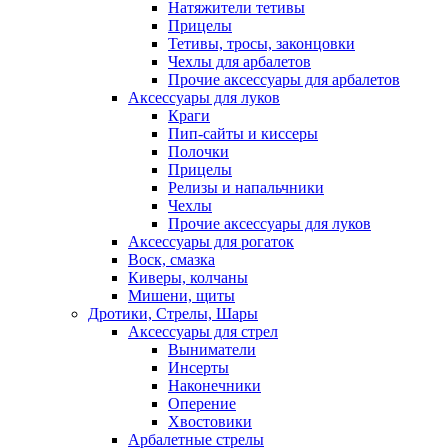
Натяжители тетивы
Прицелы
Тетивы, тросы, законцовки
Чехлы для арбалетов
Прочие аксессуары для арбалетов
Аксессуары для луков
Краги
Пип-сайты и киссеры
Полочки
Прицелы
Релизы и напальчники
Чехлы
Прочие аксессуары для луков
Аксессуары для рогаток
Воск, смазка
Киверы, колчаны
Мишени, щиты
Дротики, Стрелы, Шары
Аксессуары для стрел
Выниматели
Инсерты
Наконечники
Оперение
Хвостовики
Арбалетные стрелы