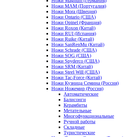
Ножи Magnum (Германия)
Ножи MAM (Португалия)
Ножи Mora (Швеция)
Ножи Ontario (США)
Ножи Opinel (Франция)
Ножи Roxon (Китай)
Ножи RUI (Испания)
Ножи Ruike (Китай)
Ножи SanRenMu (Китай)
Ножи Schrade (США)
Ножи SOG (США)
Ножи Spyderco (США)
Ножи SRM (Китай)
Ножи Steel Will (США)
Ножи Tac-Force (Китай)
Ножи Кузница Семина (Россия)
Ножи Ножемир (Россия)
Автоматические
Балисонги
Керамбиты
Метательные
Многофункциональные
Ручной работы
Складные
Туристические