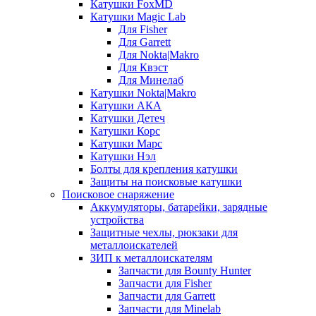
Катушки FoxMD
Катушки Magic Lab
Для Fisher
Для Garrett
Для Nokta|Makro
Для Квэст
Для Минелаб
Катушки Nokta|Makro
Катушки АКА
Катушки Детеч
Катушки Корс
Катушки Марс
Катушки Нэл
Болты для крепления катушки
Защиты на поисковые катушки
Поисковое снаряжение
Аккумуляторы, батарейки, зарядные
устройства
Защитные чехлы, рюкзаки для
металлоискателей
ЗИП к металлоискателям
Запчасти для Bounty Hunter
Запчасти для Fisher
Запчасти для Garrett
Запчасти для Minelab