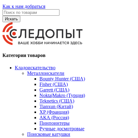
Как к нам добраться
Искать
Категории товаров
Кладоискательство
Металлоискатели
Bounty Hunter (США)
Fisher (США)
Garrett (США)
Nokta|Makro (Турция)
Teknetics (США)
Tianxun (Китай)
XP (Франция)
АКА (Россия)
Пинпоинтеры
Ручные досмотровые
Поисковые катушки