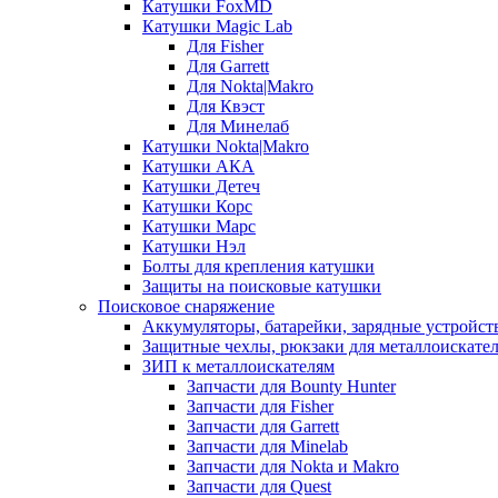
Катушки FoxMD
Катушки Magic Lab
Для Fisher
Для Garrett
Для Nokta|Makro
Для Квэст
Для Минелаб
Катушки Nokta|Makro
Катушки АКА
Катушки Детеч
Катушки Корс
Катушки Марс
Катушки Нэл
Болты для крепления катушки
Защиты на поисковые катушки
Поисковое снаряжение
Аккумуляторы, батарейки, зарядные устройст
Защитные чехлы, рюкзаки для металлоискате
ЗИП к металлоискателям
Запчасти для Bounty Hunter
Запчасти для Fisher
Запчасти для Garrett
Запчасти для Minelab
Запчасти для Nokta и Makro
Запчасти для Quest