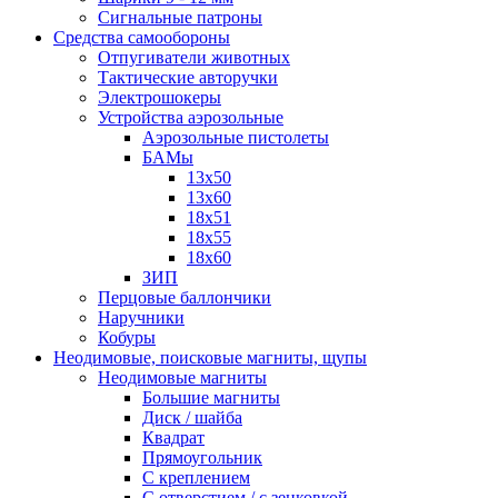
Сигнальные патроны
Средства самообороны
Отпугиватели животных
Тактические авторучки
Электрошокеры
Устройства аэрозольные
Аэрозольные пистолеты
БАМы
13х50
13х60
18х51
18х55
18х60
ЗИП
Перцовые баллончики
Наручники
Кобуры
Неодимовые, поисковые магниты, щупы
Неодимовые магниты
Большие магниты
Диск / шайба
Квадрат
Прямоугольник
С креплением
С отверстием / с зенковкой