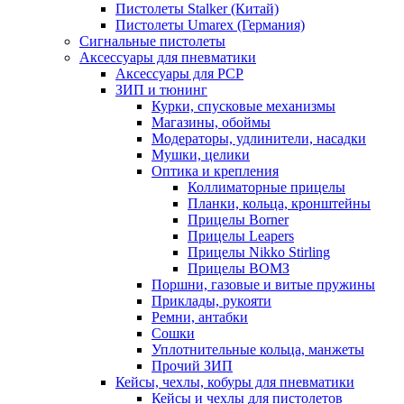
Пистолеты Stalker (Китай)
Пистолеты Umarex (Германия)
Сигнальные пистолеты
Аксессуары для пневматики
Аксессуары для PCP
ЗИП и тюнинг
Курки, спусковые механизмы
Магазины, обоймы
Модераторы, удлинители, насадки
Мушки, целики
Оптика и крепления
Коллиматорные прицелы
Планки, кольца, кронштейны
Прицелы Borner
Прицелы Leapers
Прицелы Nikko Stirling
Прицелы ВОМЗ
Поршни, газовые и витые пружины
Приклады, рукояти
Ремни, антабки
Сошки
Уплотнительные кольца, манжеты
Прочий ЗИП
Кейсы, чехлы, кобуры для пневматики
Кейсы и чехлы для пистолетов