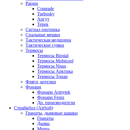
Рации
Comrade
Turbosky
Аргут
Терек
Сигнал охотника
Спальные мешки
Тактическая медицина
Тактические сумки
Термосы
Термосы Biostal
Термосы Mobicool
Термосы Nisus
Термосы Арктика
Термосы Тонар
Фляги, котелки
Фонари
Фонари Armytek
Фонари Fenix
Др. производители
Страйкбол (AirSoft)
Гранаты, дымовые шашки
Гранаты
Дымы
Мины