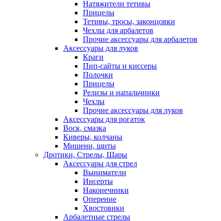
Натяжители тетивы
Прицелы
Тетивы, тросы, законцовки
Чехлы для арбалетов
Прочие аксессуары для арбалетов
Аксессуары для луков
Краги
Пип-сайты и киссеры
Полочки
Прицелы
Релизы и напальчники
Чехлы
Прочие аксессуары для луков
Аксессуары для рогаток
Воск, смазка
Киверы, колчаны
Мишени, щиты
Дротики, Стрелы, Шары
Аксессуары для стрел
Выниматели
Инсерты
Наконечники
Оперение
Хвостовики
Арбалетные стрелы