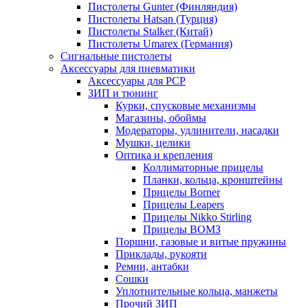
Пистолеты Gunter (Финляндия)
Пистолеты Hatsan (Турция)
Пистолеты Stalker (Китай)
Пистолеты Umarex (Германия)
Сигнальные пистолеты
Аксессуары для пневматики
Аксессуары для PCP
ЗИП и тюнинг
Курки, спусковые механизмы
Магазины, обоймы
Модераторы, удлинители, насадки
Мушки, целики
Оптика и крепления
Коллиматорные прицелы
Планки, кольца, кронштейны
Прицелы Borner
Прицелы Leapers
Прицелы Nikko Stirling
Прицелы ВОМЗ
Поршни, газовые и витые пружины
Приклады, рукояти
Ремни, антабки
Сошки
Уплотнительные кольца, манжеты
Прочий ЗИП