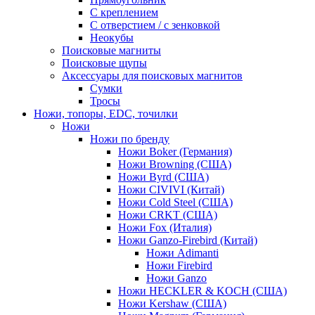
С креплением
С отверстием / с зенковкой
Неокубы
Поисковые магниты
Поисковые щупы
Аксессуары для поисковых магнитов
Сумки
Тросы
Ножи, топоры, EDC, точилки
Ножи
Ножи по бренду
Ножи Boker (Германия)
Ножи Browning (США)
Ножи Byrd (США)
Ножи CIVIVI (Китай)
Ножи Cold Steel (США)
Ножи CRKT (США)
Ножи Fox (Италия)
Ножи Ganzo-Firebird (Китай)
Ножи Adimanti
Ножи Firebird
Ножи Ganzo
Ножи HECKLER & KOCH (США)
Ножи Kershaw (США)