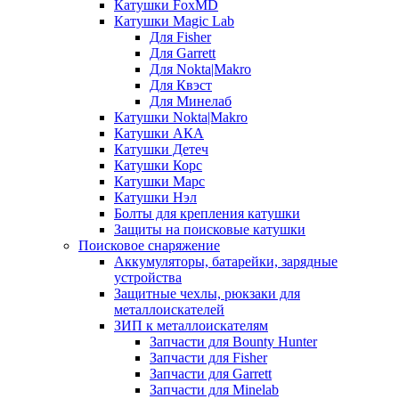
Катушки FoxMD
Катушки Magic Lab
Для Fisher
Для Garrett
Для Nokta|Makro
Для Квэст
Для Минелаб
Катушки Nokta|Makro
Катушки АКА
Катушки Детеч
Катушки Корс
Катушки Марс
Катушки Нэл
Болты для крепления катушки
Защиты на поисковые катушки
Поисковое снаряжение
Аккумуляторы, батарейки, зарядные
устройства
Защитные чехлы, рюкзаки для
металлоискателей
ЗИП к металлоискателям
Запчасти для Bounty Hunter
Запчасти для Fisher
Запчасти для Garrett
Запчасти для Minelab