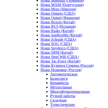
Ножи Magnum (Германия)
Ножи MAM (Португалия)
Ножи Mora (Швеция)
Ножи Ontario (США)
Ножи Opinel (Франция)
Ножи Roxon (Китай)
Ножи RUI (Испания)
Ножи Ruike (Китай)
Ножи SanRenMu (Китай)
Ножи Schrade (США)
Ножи SOG (США)
Ножи Spyderco (США)
Ножи SRM (Китай)
Ножи Steel Will (США)
Ножи Tac-Force (Китай)
Ножи Кузница Семина (Россия)
Ножи Ножемир (Россия)
Автоматические
Балисонги
Керамбиты
Метательные
Многофункциональные
Ручной работы
Складные
Туристические