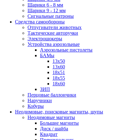
Шарики 6 - 8 мм
Шарики 9 - 12 мм
Сигнальные патроны
Средства самообороны
Отпугиватели животных
Тактические авторучки
Электрошокеры
Устройства аэрозольные
Аэрозольные пистолеты
БАМы
13х50
13х60
18х51
18х55
18х60
ЗИП
Перцовые баллончики
Наручники
Кобуры
Неодимовые, поисковые магниты, щупы
Неодимовые магниты
Большие магниты
Диск / шайба
Квадрат
Прямоугольник