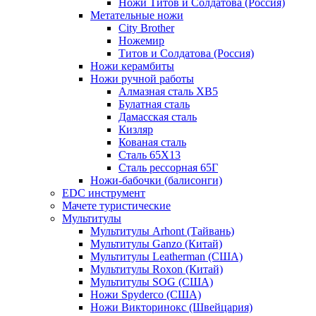
Ножи Титов и Солдатова (Россия)
Метательные ножи
City Brother
Ножемир
Титов и Солдатова (Россия)
Ножи керамбиты
Ножи ручной работы
Алмазная сталь ХВ5
Булатная сталь
Дамасская сталь
Кизляр
Кованая сталь
Сталь 65Х13
Сталь рессорная 65Г
Ножи-бабочки (балисонги)
EDC инструмент
Мачете туристические
Мультитулы
Мультитулы Arhont (Тайвань)
Мультитулы Ganzo (Китай)
Мультитулы Leatherman (США)
Мультитулы Roxon (Китай)
Мультитулы SOG (США)
Ножи Spyderco (США)
Ножи Викторинокс (Швейцария)