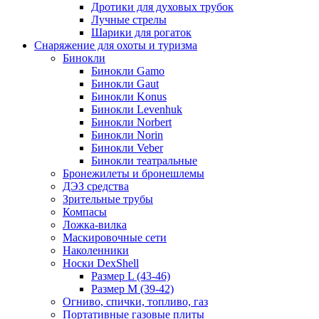
Дротики для духовых трубок
Лучные стрелы
Шарики для рогаток
Снаряжение для охоты и туризма
Бинокли
Бинокли Gamo
Бинокли Gaut
Бинокли Konus
Бинокли Levenhuk
Бинокли Norbert
Бинокли Norin
Бинокли Veber
Бинокли театральные
Бронежилеты и бронешлемы
ДЭЗ средства
Зрительные трубы
Компасы
Ложка-вилка
Маскировочные сети
Наколенники
Носки DexShell
Размер L (43-46)
Размер M (39-42)
Огниво, спички, топливо, газ
Портативные газовые плиты