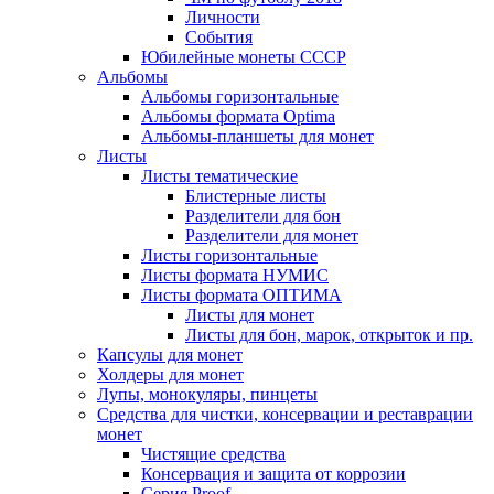
Личности
События
Юбилейные монеты СССР
Альбомы
Альбомы горизонтальные
Альбомы формата Optima
Альбомы-планшеты для монет
Листы
Листы тематические
Блистерные листы
Разделители для бон
Разделители для монет
Листы горизонтальные
Листы формата НУМИС
Листы формата ОПТИМА
Листы для монет
Листы для бон, марок, открыток и пр.
Капсулы для монет
Холдеры для монет
Лупы, монокуляры, пинцеты
Средства для чистки, консервации и реставрации
монет
Чистящие средства
Консервация и защита от коррозии
Серия Proof