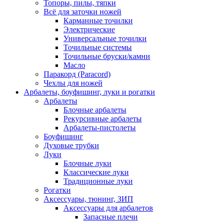
Топоры, пилы, тяпки
Всё для заточки ножей
Карманные точилки
Электрические
Универсальные точилки
Точильные системы
Точильные бруски/камни
Масло
Паракорд (Paracord)
Чехлы для ножей
Арбалеты, боуфишинг, луки и рогатки
Арбалеты
Блочные арбалеты
Рекурсивные арбалеты
Арбалеты-пистолеты
Боуфишинг
Духовые трубки
Луки
Блочные луки
Классические луки
Традиционные луки
Рогатки
Аксессуары, тюнинг, ЗИП
Аксессуары для арбалетов
Запасные плечи