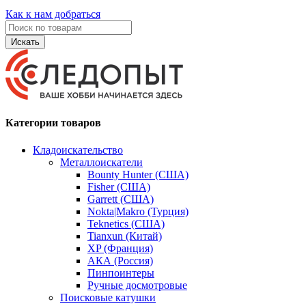
Как к нам добраться
Искать
Категории товаров
Кладоискательство
Металлоискатели
Bounty Hunter (США)
Fisher (США)
Garrett (США)
Nokta|Makro (Турция)
Teknetics (США)
Tianxun (Китай)
XP (Франция)
АКА (Россия)
Пинпоинтеры
Ручные досмотровые
Поисковые катушки