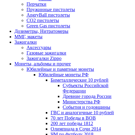
Перчатки
Пружинные пистолеты
AngryBall пистолеты
CO2 пистолеты
Green Gas пистолеты
Дозиметры, Нитратомеры
ММГ, макеты
Зажигалки
Аксессуары
Газовые зажигалки
Зажигалки Zippo
Монеты, альбомы и прочее
Юбилейные и памятные монеты
Юбилейные монеты РФ
Биметаллические 10 рублей
Субъекты Российской
Федерации
Древние города России
Министерства РФ
События и годовщины
ГВС и аналогичные 10 рублей
70 лет Победы в ВОВ
200 лет победы 1812
Олимпиада в Сочи 2014
ЧМ по футболу 2018