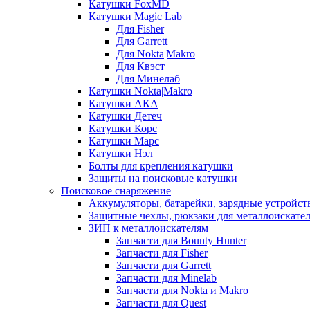
Катушки FoxMD
Катушки Magic Lab
Для Fisher
Для Garrett
Для Nokta|Makro
Для Квэст
Для Минелаб
Катушки Nokta|Makro
Катушки АКА
Катушки Детеч
Катушки Корс
Катушки Марс
Катушки Нэл
Болты для крепления катушки
Защиты на поисковые катушки
Поисковое снаряжение
Аккумуляторы, батарейки, зарядные устройст
Защитные чехлы, рюкзаки для металлоискате
ЗИП к металлоискателям
Запчасти для Bounty Hunter
Запчасти для Fisher
Запчасти для Garrett
Запчасти для Minelab
Запчасти для Nokta и Makro
Запчасти для Quest