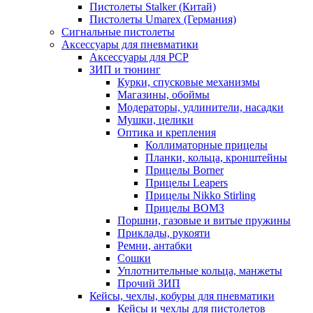
Пистолеты Stalker (Китай)
Пистолеты Umarex (Германия)
Сигнальные пистолеты
Аксессуары для пневматики
Аксессуары для PCP
ЗИП и тюнинг
Курки, спусковые механизмы
Магазины, обоймы
Модераторы, удлинители, насадки
Мушки, целики
Оптика и крепления
Коллиматорные прицелы
Планки, кольца, кронштейны
Прицелы Borner
Прицелы Leapers
Прицелы Nikko Stirling
Прицелы ВОМЗ
Поршни, газовые и витые пружины
Приклады, рукояти
Ремни, антабки
Сошки
Уплотнительные кольца, манжеты
Прочий ЗИП
Кейсы, чехлы, кобуры для пневматики
Кейсы и чехлы для пистолетов