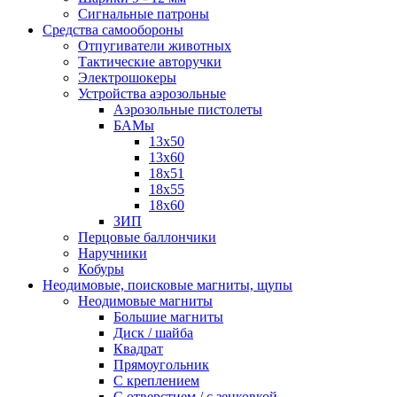
Сигнальные патроны
Средства самообороны
Отпугиватели животных
Тактические авторучки
Электрошокеры
Устройства аэрозольные
Аэрозольные пистолеты
БАМы
13х50
13х60
18х51
18х55
18х60
ЗИП
Перцовые баллончики
Наручники
Кобуры
Неодимовые, поисковые магниты, щупы
Неодимовые магниты
Большие магниты
Диск / шайба
Квадрат
Прямоугольник
С креплением
С отверстием / с зенковкой