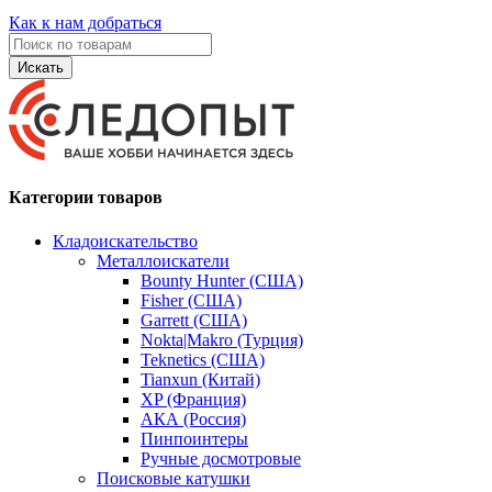
Как к нам добраться
Искать
Категории товаров
Кладоискательство
Металлоискатели
Bounty Hunter (США)
Fisher (США)
Garrett (США)
Nokta|Makro (Турция)
Teknetics (США)
Tianxun (Китай)
XP (Франция)
АКА (Россия)
Пинпоинтеры
Ручные досмотровые
Поисковые катушки