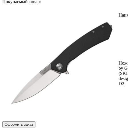
Покупаемый товар:
Наи
Нож 
by G
(SK
desig
D2
Оформить заказ