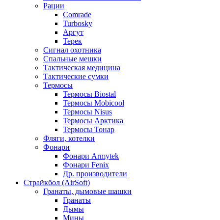
Рации
Comrade
Turbosky
Аргут
Терек
Сигнал охотника
Спальные мешки
Тактическая медицина
Тактические сумки
Термосы
Термосы Biostal
Термосы Mobicool
Термосы Nisus
Термосы Арктика
Термосы Тонар
Фляги, котелки
Фонари
Фонари Armytek
Фонари Fenix
Др. производители
Страйкбол (AirSoft)
Гранаты, дымовые шашки
Гранаты
Дымы
Мины