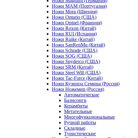
Ножи Magnum (Германия)
Ножи MAM (Португалия)
Ножи Mora (Швеция)
Ножи Ontario (США)
Ножи Opinel (Франция)
Ножи Roxon (Китай)
Ножи RUI (Испания)
Ножи Ruike (Китай)
Ножи SanRenMu (Китай)
Ножи Schrade (США)
Ножи SOG (США)
Ножи Spyderco (США)
Ножи SRM (Китай)
Ножи Steel Will (США)
Ножи Tac-Force (Китай)
Ножи Кузница Семина (Россия)
Ножи Ножемир (Россия)
Автоматические
Балисонги
Керамбиты
Метательные
Многофункциональные
Ручной работы
Складные
Туристические