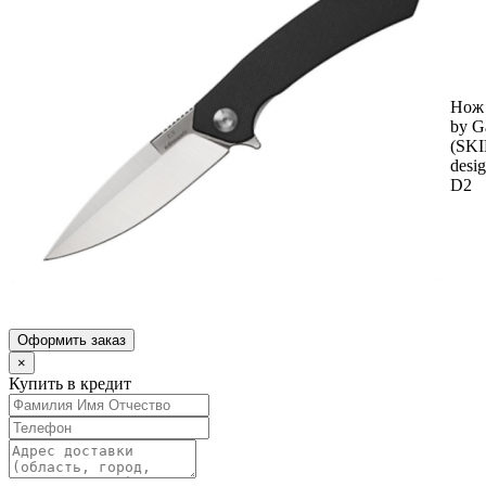
Нож 
by G
(SK
desig
D2
Оформить заказ
×
Купить в кредит