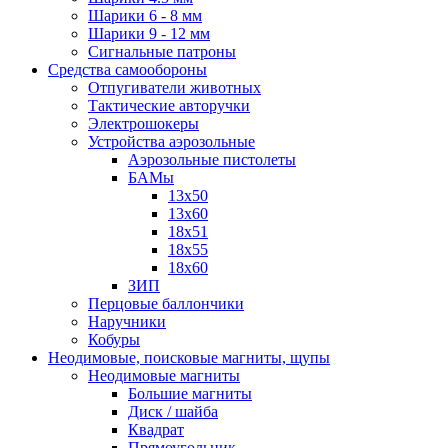
Шарики 6 - 8 мм
Шарики 9 - 12 мм
Сигнальные патроны
Средства самообороны
Отпугиватели животных
Тактические авторучки
Электрошокеры
Устройства аэрозольные
Аэрозольные пистолеты
БАМы
13х50
13х60
18х51
18х55
18х60
ЗИП
Перцовые баллончики
Наручники
Кобуры
Неодимовые, поисковые магниты, щупы
Неодимовые магниты
Большие магниты
Диск / шайба
Квадрат
Прямоугольник