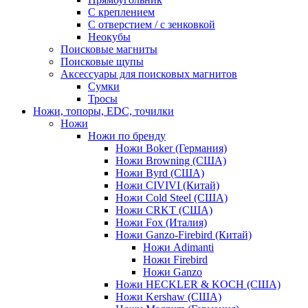
С креплением
С отверстием / с зенковкой
Неокубы
Поисковые магниты
Поисковые щупы
Аксессуары для поисковых магнитов
Сумки
Тросы
Ножи, топоры, EDC, точилки
Ножи
Ножи по бренду
Ножи Boker (Германия)
Ножи Browning (США)
Ножи Byrd (США)
Ножи CIVIVI (Китай)
Ножи Cold Steel (США)
Ножи CRKT (США)
Ножи Fox (Италия)
Ножи Ganzo-Firebird (Китай)
Ножи Adimanti
Ножи Firebird
Ножи Ganzo
Ножи HECKLER & KOCH (США)
Ножи Kershaw (США)