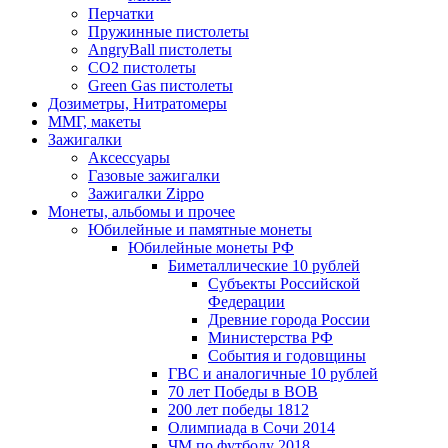
Перчатки
Пружинные пистолеты
AngryBall пистолеты
CO2 пистолеты
Green Gas пистолеты
Дозиметры, Нитратомеры
ММГ, макеты
Зажигалки
Аксессуары
Газовые зажигалки
Зажигалки Zippo
Монеты, альбомы и прочее
Юбилейные и памятные монеты
Юбилейные монеты РФ
Биметаллические 10 рублей
Субъекты Российской
Федерации
Древние города России
Министерства РФ
События и годовщины
ГВС и аналогичные 10 рублей
70 лет Победы в ВОВ
200 лет победы 1812
Олимпиада в Сочи 2014
ЧМ по футболу 2018