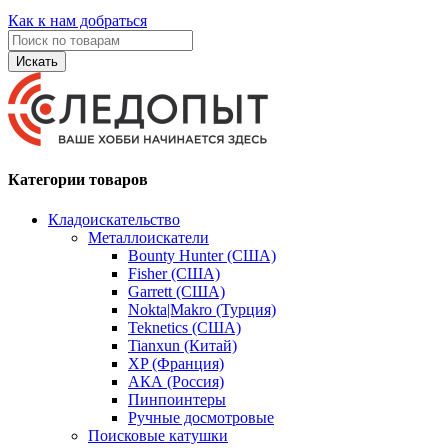
Как к нам добраться
Искать
Категории товаров
Кладоискательство
Металлоискатели
Bounty Hunter (США)
Fisher (США)
Garrett (США)
Nokta|Makro (Турция)
Teknetics (США)
Tianxun (Китай)
XP (Франция)
АКА (Россия)
Пинпоинтеры
Ручные досмотровые
Поисковые катушки