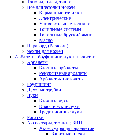
Топоры, пилы, тяпки
Всё для заточки ножей
Карманные точилки
Электрические
Универсальные точилки
Точильные системы
Точильные бруски/камни
Масло
Паракорд (Paracord)
Чехлы для ножей
Арбалеты, боуфишинг, луки и рогатки
Арбалеты
Блочные арбалеты
Рекурсивные арбалеты
Арбалеты-пистолеты
Боуфишинг
Духовые трубки
Луки
Блочные луки
Классические луки
Традиционные луки
Рогатки
Аксессуары, тюнинг, ЗИП
Аксессуары для арбалетов
Запасные плечи