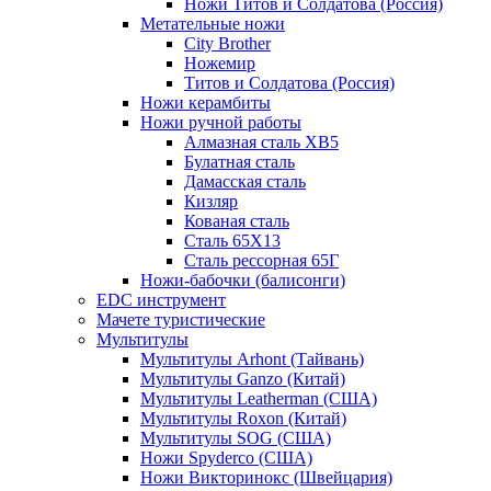
Ножи Титов и Солдатова (Россия)
Метательные ножи
City Brother
Ножемир
Титов и Солдатова (Россия)
Ножи керамбиты
Ножи ручной работы
Алмазная сталь ХВ5
Булатная сталь
Дамасская сталь
Кизляр
Кованая сталь
Сталь 65Х13
Сталь рессорная 65Г
Ножи-бабочки (балисонги)
EDC инструмент
Мачете туристические
Мультитулы
Мультитулы Arhont (Тайвань)
Мультитулы Ganzo (Китай)
Мультитулы Leatherman (США)
Мультитулы Roxon (Китай)
Мультитулы SOG (США)
Ножи Spyderco (США)
Ножи Викторинокс (Швейцария)