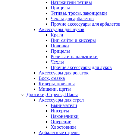
Натяжители тетивы
Прицелы
Тетивы, тросы, законцовки
Чехлы для арбалетов
Прочие аксессуары для арбалетов
Аксессуары для луков
Краги
Пип-сайты и киссеры
Полочки
Прицелы
Релизы и напальчники
Чехлы
Прочие аксессуары для луков
Аксессуары для рогаток
Воск, смазка
Киверы, колчаны
Мишени, щиты
Дротики, Стрелы, Шары
Аксессуары для стрел
Выниматели
Инсерты
Наконечники
Оперение
Хвостовики
Арбалетные стрелы