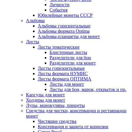
Личности
События
Юбилейные монеты СССР
Альбомы
Альбомы горизонтальные
Альбомы формата Optima
Альбомы-планшеты для монет
Листы
Листы тематические
Блистерные листы
Разделители для бон
Разделители для монет
Листы горизонтальные
Листы формата НУМИС
Листы формата ОПТИМА
Листы для монет
Листы для бон, марок, открыток и пр.
Капсулы для монет
Холдеры для монет
Лупы, монокуляры, пинцеты
Средства для чистки, консервации и реставрации
монет
Чистящие средства
Консервация и защита от коррозии
Серия Proof