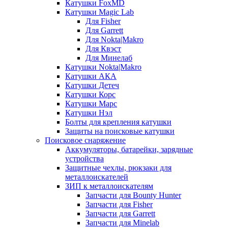
Катушки FoxMD
Катушки Magic Lab
Для Fisher
Для Garrett
Для Nokta|Makro
Для Квэст
Для Минелаб
Катушки Nokta|Makro
Катушки АКА
Катушки Детеч
Катушки Корс
Катушки Марс
Катушки Нэл
Болты для крепления катушки
Защиты на поисковые катушки
Поисковое снаряжение
Аккумуляторы, батарейки, зарядные
устройства
Защитные чехлы, рюкзаки для
металлоискателей
ЗИП к металлоискателям
Запчасти для Bounty Hunter
Запчасти для Fisher
Запчасти для Garrett
Запчасти для Minelab