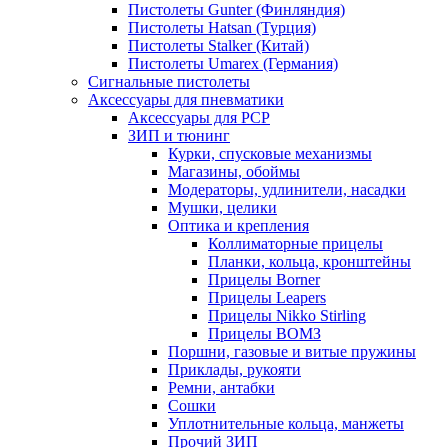
Пистолеты Gunter (Финляндия)
Пистолеты Hatsan (Турция)
Пистолеты Stalker (Китай)
Пистолеты Umarex (Германия)
Сигнальные пистолеты
Аксессуары для пневматики
Аксессуары для PCP
ЗИП и тюнинг
Курки, спусковые механизмы
Магазины, обоймы
Модераторы, удлинители, насадки
Мушки, целики
Оптика и крепления
Коллиматорные прицелы
Планки, кольца, кронштейны
Прицелы Borner
Прицелы Leapers
Прицелы Nikko Stirling
Прицелы ВОМЗ
Поршни, газовые и витые пружины
Приклады, рукояти
Ремни, антабки
Сошки
Уплотнительные кольца, манжеты
Прочий ЗИП