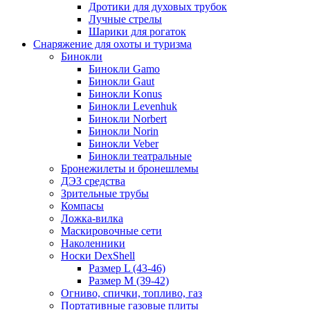
Дротики для духовых трубок
Лучные стрелы
Шарики для рогаток
Снаряжение для охоты и туризма
Бинокли
Бинокли Gamo
Бинокли Gaut
Бинокли Konus
Бинокли Levenhuk
Бинокли Norbert
Бинокли Norin
Бинокли Veber
Бинокли театральные
Бронежилеты и бронешлемы
ДЭЗ средства
Зрительные трубы
Компасы
Ложка-вилка
Маскировочные сети
Наколенники
Носки DexShell
Размер L (43-46)
Размер M (39-42)
Огниво, спички, топливо, газ
Портативные газовые плиты