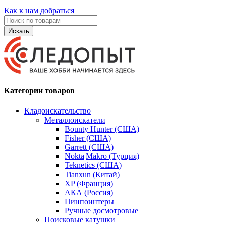
Как к нам добраться
Искать
Категории товаров
Кладоискательство
Металлоискатели
Bounty Hunter (США)
Fisher (США)
Garrett (США)
Nokta|Makro (Турция)
Teknetics (США)
Tianxun (Китай)
XP (Франция)
АКА (Россия)
Пинпоинтеры
Ручные досмотровые
Поисковые катушки