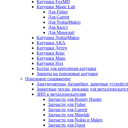
Катушки FoxMD
Катушки Magic Lab
Для Fisher
Для Garrett
Для Nokta|Makro
Для Квэст
Для Минелаб
Катушки Nokta|Makro
Катушки АКА
Катушки Детеч
Катушки Корс
Катушки Марс
Катушки Нэл
Болты для крепления катушки
Защиты на поисковые катушки
Поисковое снаряжение
Аккумуляторы, батарейки, зарядные устройст
Защитные чехлы, рюкзаки для металлоискате
ЗИП к металлоискателям
Запчасти для Bounty Hunter
Запчасти для Fisher
Запчасти для Garrett
Запчасти для Minelab
Запчасти для Nokta и Makro
Запчасти для Quest