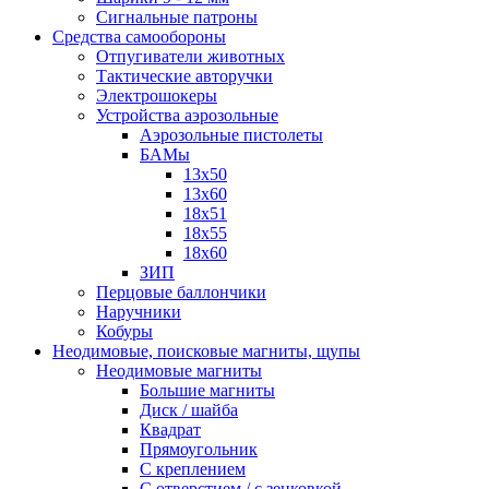
Сигнальные патроны
Средства самообороны
Отпугиватели животных
Тактические авторучки
Электрошокеры
Устройства аэрозольные
Аэрозольные пистолеты
БАМы
13х50
13х60
18х51
18х55
18х60
ЗИП
Перцовые баллончики
Наручники
Кобуры
Неодимовые, поисковые магниты, щупы
Неодимовые магниты
Большие магниты
Диск / шайба
Квадрат
Прямоугольник
С креплением
С отверстием / с зенковкой