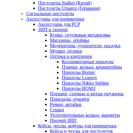
Пистолеты Stalker (Китай)
Пистолеты Umarex (Германия)
Сигнальные пистолеты
Аксессуары для пневматики
Аксессуары для PCP
ЗИП и тюнинг
Курки, спусковые механизмы
Магазины, обоймы
Модераторы, удлинители, насадки
Мушки, целики
Оптика и крепления
Коллиматорные прицелы
Планки, кольца, кронштейны
Прицелы Borner
Прицелы Leapers
Прицелы Nikko Stirling
Прицелы ВОМЗ
Поршни, газовые и витые пружины
Приклады, рукояти
Ремни, антабки
Сошки
Уплотнительные кольца, манжеты
Прочий ЗИП
Кейсы, чехлы, кобуры для пневматики
Кейсы и чехлы для пистолетов