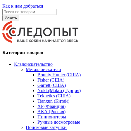
Как к нам добраться
Искать
Категории товаров
Кладоискательство
Металлоискатели
Bounty Hunter (США)
Fisher (США)
Garrett (США)
Nokta|Makro (Турция)
Teknetics (США)
Tianxun (Китай)
XP (Франция)
АКА (Россия)
Пинпоинтеры
Ручные досмотровые
Поисковые катушки