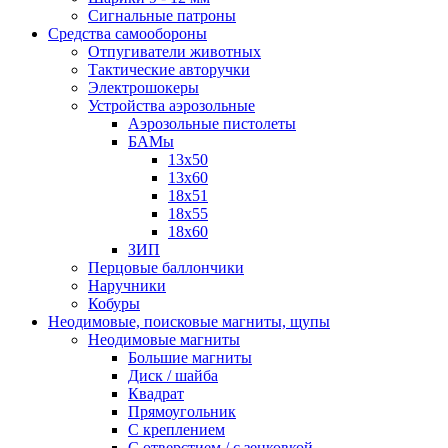
Сигнальные патроны
Средства самообороны
Отпугиватели животных
Тактические авторучки
Электрошокеры
Устройства аэрозольные
Аэрозольные пистолеты
БАМы
13х50
13х60
18х51
18х55
18х60
ЗИП
Перцовые баллончики
Наручники
Кобуры
Неодимовые, поисковые магниты, щупы
Неодимовые магниты
Большие магниты
Диск / шайба
Квадрат
Прямоугольник
С креплением
С отверстием / с зенковкой