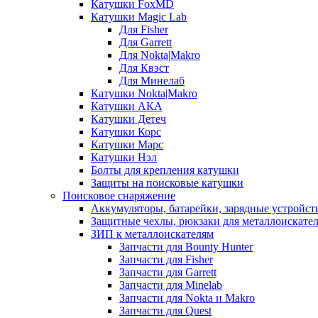
Катушки FoxMD
Катушки Magic Lab
Для Fisher
Для Garrett
Для Nokta|Makro
Для Квэст
Для Минелаб
Катушки Nokta|Makro
Катушки АКА
Катушки Детеч
Катушки Корс
Катушки Марс
Катушки Нэл
Болты для крепления катушки
Защиты на поисковые катушки
Поисковое снаряжение
Аккумуляторы, батарейки, зарядные устройст
Защитные чехлы, рюкзаки для металлоискате
ЗИП к металлоискателям
Запчасти для Bounty Hunter
Запчасти для Fisher
Запчасти для Garrett
Запчасти для Minelab
Запчасти для Nokta и Makro
Запчасти для Quest