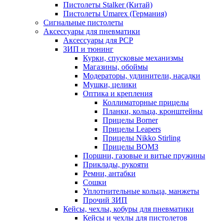
Пистолеты Stalker (Китай)
Пистолеты Umarex (Германия)
Сигнальные пистолеты
Аксессуары для пневматики
Аксессуары для PCP
ЗИП и тюнинг
Курки, спусковые механизмы
Магазины, обоймы
Модераторы, удлинители, насадки
Мушки, целики
Оптика и крепления
Коллиматорные прицелы
Планки, кольца, кронштейны
Прицелы Borner
Прицелы Leapers
Прицелы Nikko Stirling
Прицелы ВОМЗ
Поршни, газовые и витые пружины
Приклады, рукояти
Ремни, антабки
Сошки
Уплотнительные кольца, манжеты
Прочий ЗИП
Кейсы, чехлы, кобуры для пневматики
Кейсы и чехлы для пистолетов